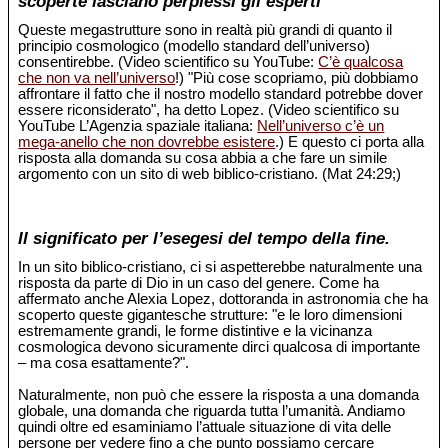
scoperte lasciano perplessi gli esperti
Queste megastrutture sono in realtà più grandi di quanto il
principio cosmologico (modello standard dell’universo)
consentirebbe. (Video scientifico su YouTube:
C’è qualcosa
che non va nell’universo
!) "Più cose scopriamo, più dobbiamo
affrontare il fatto che il nostro modello standard potrebbe dover
essere riconsiderato", ha detto Lopez. (Video scientifico su
YouTube L’Agenzia spaziale italiana:
Nell’universo c’è un
mega-anello che non dovrebbe esistere
.) E questo ci porta alla
risposta alla domanda su cosa abbia a che fare un simile
argomento con un sito di web biblico-cristiano. (Mat 24:29;)
Il significato per l’esegesi del tempo della fine.
In un sito biblico-cristiano, ci si aspetterebbe naturalmente una
risposta da parte di Dio in un caso del genere. Come ha
affermato anche Alexia Lopez, dottoranda in astronomia che ha
scoperto queste gigantesche strutture: "e le loro dimensioni
estremamente grandi, le forme distintive e la vicinanza
cosmologica devono sicuramente dirci qualcosa di importante
– ma cosa esattamente?".
Naturalmente, non può che essere la risposta a una domanda
globale, una domanda che riguarda tutta l’umanità. Andiamo
quindi oltre ed esaminiamo l’attuale situazione di vita delle
persone per vedere fino a che punto possiamo cercare