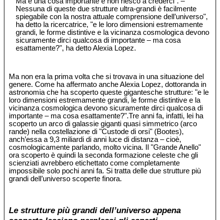
Ma è una cosa importante e non riesco a crederci". –
Nessuna di queste due strutture ultra-grandi è facilmente
spiegabile con la nostra attuale comprensione dell’universo",
ha detto la ricercatrice, "e le loro dimensioni estremamente
grandi, le forme distintive e la vicinanza cosmologica devono
sicuramente dirci qualcosa di importante – ma cosa
esattamente?", ha detto Alexia Lopez.
Ma non era la prima volta che si trovava in una situazione del
genere. Come ha affermato anche Alexia Lopez, dottoranda in
astronomia che ha scoperto queste gigantesche strutture: "e le
loro dimensioni estremamente grandi, le forme distintive e la
vicinanza cosmologica devono sicuramente dirci qualcosa di
importante – ma cosa esattamente?".Tre anni fa, infatti, lei ha
scoperto un arco di galassie giganti quasi simmetrico (arco
rande) nella costellazione di "Custode di orsi" (Bootes),
anch’essa a 9,3 miliardi di anni luce di distanza – cioè,
cosmologicamente parlando, molto vicina. Il "Grande Anello"
ora scoperto è quindi la seconda formazione celeste che gli
scienziati avrebbero etichettato come completamente
impossibile solo pochi anni fa. Si tratta delle due strutture più
grandi dell’universo scoperte finora.
Le strutture più grandi dell’universo appena