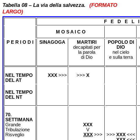
Tabella 08 – La via della salvezza.
(FORMATO
LARGO)
F E D E L I
M O S A I C O
P E R I O D I
SINAGOGA
MARTIRI
POPOLO DI
decapitati per
DIO
la parola
nel cielo
di Dio
e sulla terra
NEL TEMPO
XXX
>>>
>>>
X
DEL AT
NEL TEMPO
DEL NT
70.
SETTIMANA
Grande
XXX
Tribulazione
V
Risveglio
XXX
>>>
>>>
XXX
<<<
XXX
<<<