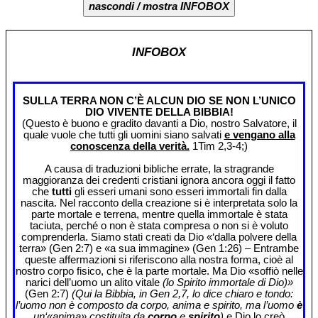
nascondi / mostra INFOBOX
INFOBOX
SULLA TERRA NON C’È ALCUN DIO SE NON L’UNICO
DIO VIVENTE DELLA BIBBIA!
(Questo è buono e gradito davanti a Dio, nostro Salvatore, il
quale vuole che tutti gli uomini siano salvati
e vengano alla
conoscenza della verità.
1Tim 2,3-4;)
A causa di traduzioni bibliche errate, la stragrande
maggioranza dei credenti cristiani ignora ancora oggi il fatto
che
tutti
gli esseri umani sono esseri immortali fin dalla
nascita. Nel racconto della creazione si è interpretata solo la
parte mortale e terrena, mentre quella immortale è stata
taciuta, perché o non è stata compresa o non si è voluto
comprenderla. Siamo stati creati da Dio «‘dalla polvere della
terra» (Gen 2:7) e «a sua immagine» (Gen 1:26) – Entrambe
queste affermazioni si riferiscono alla nostra forma, cioè al
nostro corpo fisico, che è la parte mortale. Ma Dio «soffiò nelle
narici dell’uomo un alito vitale
(lo Spirito immortale di Dio)»
(Gen 2:7)
(Qui la Bibbia, in Gen 2,7, lo dice chiaro e tondo:
l’uomo non è composto da corpo, anima e spirito, ma l’uomo
è
un‘«anima» costituita da
corpo
e
spirito
)
e Dio lo creò