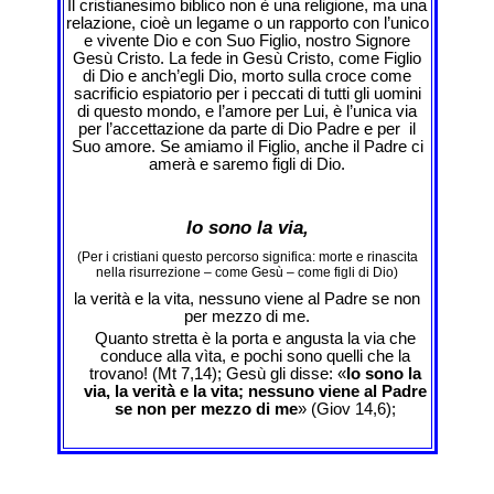
Il cristianesimo biblico non è una religione, ma una
relazione, cioè un legame o un rapporto con l’unico
e vivente Dio e con Suo Figlio, nostro Signore
Gesù Cristo. La fede in Gesù Cristo, come Figlio
di Dio e anch’egli Dio, morto sulla croce come
sacrificio espiatorio per i peccati di tutti gli uomini
di questo mondo, e l’amore per Lui, è l’unica via
per l’accettazione da parte di Dio Padre e per il
Suo amore. Se amiamo il Figlio, anche il Padre ci
amerà e saremo figli di Dio.
Io sono la via,
(Per i cristiani questo percorso significa: morte e rinascita
nella risurrezione – come Gesù – come figli di Dio)
la verità e la vita, nessuno viene al Padre se non
per mezzo di me.
Quanto stretta è la porta e angusta la via che
conduce alla vìta, e pochi sono quelli che la
trovano! (Mt 7,14); Gesù gli disse: «
Io sono la
via, la verità e la vita; nessuno viene al Padre
se non per mezzo di me
» (Giov 14,6);