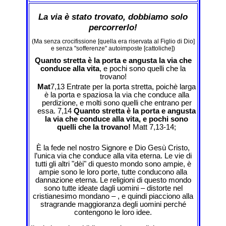
La via è stato trovato, dobbiamo solo
percorrerlo!
(Ma senza crocifissione [quella era riservata al Figlio di Dio]
e senza "sofferenze" autoimposte [cattoliche])
Quanto stretta è la porta e angusta la via che
conduce alla vita
, e pochi sono quelli che la
trovano!
Mat
7,13 Entrate per la porta stretta, poichè larga
è la porta e spaziosa la via che conduce alla
perdizione, e molti sono quelli che entrano per
essa. 7,14
Quanto stretta è la porta e angusta
la via che conduce alla vita, e pochi sono
quelli che la trovano!
Matt 7,13-14;
È la fede nel nostro Signore e Dio Gesù Cristo,
l’unica via che conduce alla vita eterna. Le vie di
tutti gli altri "dèi" di questo mondo sono ampie, è
ampie sono le loro porte, tutte conducono alla
dannazione eterna. Le religioni di questo mondo
sono tutte ideate dagli uomini – distorte nel
cristianesimo mondano – , e quindi piacciono alla
stragrande maggioranza degli uomini perché
contengono le loro idee.