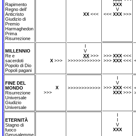
Rapimento
XXX
Regno dell'
V
Anticristo
XX
<<<
<<<
XXX
>>>
Giudizio di
Premio
Harmaghedon
Prima
Risurrezione
I
MILLENNIO
V
Re e
XX
>>>
>>>
XXX
<<<
sacerdoti
X
>>>
>>>>>>>>>>>>
>>>
XXX
<<<
Popolo di Dio
Popoli pagani
I
V
FINE DEL
X
>>>
XXX
<<<
MONDO
>>>>>>>>>>>>
>>>
XXX
>>>
Risurrezione
Universale
Giudizio
Universale
I
I
ETERNITÀ
V
Stagno di
XXX
fuoco
Gerusalemme