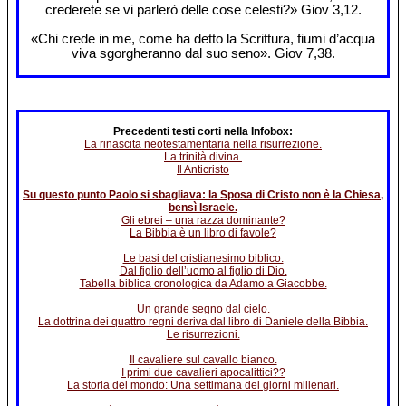
crederete se vi parlerò delle cose celesti?» Giov 3,12.
«Chi crede in me, come ha detto la Scrittura, fiumi d’acqua
viva sgorgheranno dal suo seno». Giov 7,38.
Precedenti testi corti nella Infobox:
La rinascita neotestamentaria nella risurrezione.
La trinità divina.
Il Anticristo
Su questo punto Paolo si sbagliava: la Sposa di Cristo non è la Chiesa,
bensì Israele.
Gli ebrei – una razza dominante?
La Bibbia è un libro di favole?
Le basi del cristianesimo biblico.
Dal figlio dell’uomo al figlio di Dio.
Tabella biblica cronologica da Adamo a Giacobbe.
Un grande segno dal cielo.
La dottrina dei quattro regni deriva dal libro di Daniele della Bibbia.
Le risurrezioni.
Il cavaliere sul cavallo bianco.
I primi due cavalieri apocalittici??
La storia del mondo: Una settimana dei giorni millenari.