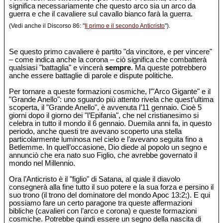
significa necessariamente che questo arco sia un arco da
guerra e che il cavaliere sul cavallo bianco farà la guerra.
(Vedi anche il Discorso 86: "
Il primo e il secondo Anticristo
").
Se questo primo cavaliere è partito "da vincitore, e per vincere"
– come indica anche la corona – ciò significa che combatterà
qualsiasi "battaglia" e vincerà
sempre
. Ma queste potrebbero
anche essere battaglie di parole e dispute politiche.
Per tornare a queste formazioni cosmiche, l’"Arco Gigante" e il
"Grande Anello": uno sguardo più attento rivela che quest’ultima
scoperta, il "Grande Anello", è avvenuta l’11 gennaio. Cioè 5
giorni dopo il giorno dei "l’Epifania", che nel cristianesimo si
celebra in tutto il mondo il 6 gennaio. Duemila anni fa, in questo
periodo, anche questi tre avevano scoperto una stella
particolarmente luminosa nel cielo e l’avevano seguita fino a
Betlemme. In quell’occasione, Dio diede al popolo un segno e
annunciò che era nato suo Figlio, che avrebbe governato il
mondo nel Millennio.
Ora l’Anticristo è il "figlio" di Satana, al quale il diavolo
consegnerà alla fine tutto il suo potere e la sua forza e persino il
suo trono (il trono del dominatore del mondo Apoc 13:2;). E qui
possiamo fare un certo paragone tra queste affermazioni
bibliche (cavalieri con l’arco e corona) e queste formazioni
cosmiche. Potrebbe quindi essere un segno della nascita di