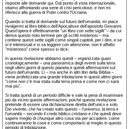
risposte alle domande qui. Dal punto di vista internazionale,
stiamo affrontando una serie di crisi pericolose, e non mi
riferisco alla guerra di Putin contro l’Ucraina.
Quando si tratta di domande sul futuro dell’umanità, mi piace
rivolgermi al libro biblico dell’Apocalisse dell’apostolo Giovanni.
Quest’opera è effettivamente "un libro con sette sigilli" – da cui
deriva questo noto termine per gli scritti misteriosi – ma
contiene questi sette sigilli come singoli capitoli, per ì dire, e se
si è interessati e si sa leggere con attenzione, non è affatto
"misterioso" come spesso si dice.
In questa rivelazione abbiamo quindi – organizzata quasi
cronologicamente – una panoramica degli eventi sulla terra
negli ultimi giorni di questo pianeta e quindi affermazioni sul
futuro dell’umanità. Lì – ma anche in altri libri della Bibbia –
viene profetizzata una grande tribolazione in questi ultimi giorni
"come non c’è mai stata sulla terra prima e come non ci sarà
mai più".
Si tratta quindi di un periodo difficile e vale la pena di esaminare
più da vicino queste affermazioni, poiché questa rivelazione
pretende di essere una dichiarazione diretta dell’unico e solo
Dio vivente, che ha creato tutto questo – l’universo, la terra e
l’umanità – secondo il credo biblico cristiano e che quindi deve
sapere meglio di chiunque altro cosa sta per accadere, come
continueranno le cose e come comportarsi al meglio in questo
periodo di tribolazione.