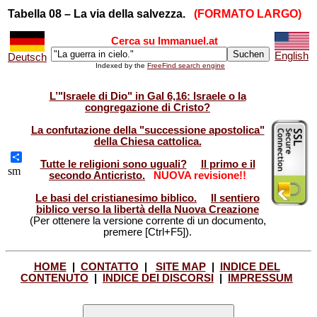
Tabella 08 – La via della salvezza.
(FORMATO LARGO)
Cerca su Immanuel.at
English
Deutsch
Indexed by the
FreeFind search engine
L’"Israele di Dio" in Gal 6,16: Israele o la
congregazione di Cristo?
La confutazione della "successione apostolica"
della Chiesa cattolica.
Tutte le religioni sono uguali?
Il primo e il
Share
sm
secondo Anticristo.
NUOVA revisione!!
Le basi del cristianesimo biblico.
Il sentiero
biblico verso la libertà della Nuova Creazione
(Per ottenere la versione corrente di un documento,
premere [Ctrl+F5]).
HOME
|
CONTATTO
|
SITE MAP
|
INDICE DEL
CONTENUTO
|
INDICE DEI DISCORSI
|
IMPRESSUM