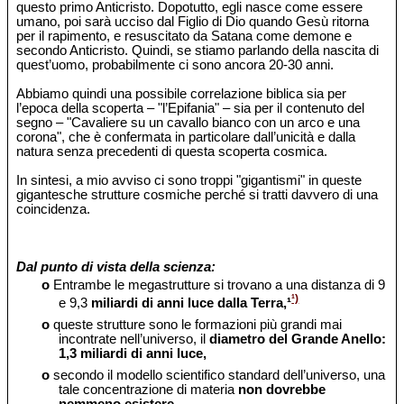
questo primo Anticristo. Dopotutto, egli nasce come essere
umano, poi sarà ucciso dal Figlio di Dio quando Gesù ritorna
per il rapimento, e resuscitato da Satana come demone e
secondo Anticristo. Quindi, se stiamo parlando della nascita di
quest’uomo, probabilmente ci sono ancora 20-30 anni.
Abbiamo quindi una possibile correlazione biblica sia per
l’epoca della scoperta – "l’Epifania" – sia per il contenuto del
segno – "Cavaliere su un cavallo bianco con un arco e una
corona", che è confermata in particolare dall’unicità e dalla
natura senza precedenti di questa scoperta cosmica.
In sintesi, a mio avviso ci sono troppi "gigantismi" in queste
gigantesche strutture cosmiche perché si tratti davvero di una
coincidenza.
Dal punto di vista della scienza:
o
Entrambe le megastrutture si trovano a una distanza di 9
¹)
e 9,3
miliardi di anni luce dalla Terra,¹
o
queste strutture sono le formazioni più grandi mai
incontrate nell’universo, il
diametro del Grande Anello:
1,3 miliardi di anni luce,
o
secondo il modello scientifico standard dell’universo, una
tale concentrazione di materia
non dovrebbe