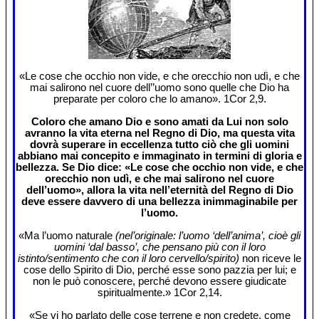
«Le cose che occhio non vide, e che orecchio non udì, e che
mai salirono nel cuore dell’’uomo sono quelle che Dio ha
preparate per coloro che lo amano». 1Cor 2,9.
Coloro che amano Dio e sono amati da Lui non solo
avranno la vita eterna nel Regno di Dio, ma questa vita
dovrà superare in eccellenza tutto ciò che gli uomini
abbiano mai concepito e immaginato in termini di gloria e
bellezza. Se Dio dice: «Le cose che occhio non vide, e che
orecchio non udì, e che mai salirono nel cuore
dell’uomo», allora la vita nell’eternità del Regno di Dio
deve essere davvero di una bellezza inimmaginabile per
l’uomo.
«Ma l’uomo naturale
(nel’originale: l’uomo ‘dell’anima’, cioè gli
uomini ‘dal basso’, che pensano più con il loro
istinto/sentimento che con il loro cervello/spirito)
non riceve le
cose dello Spirito di Dio, perché esse sono pazzia per lui; e
non le può conoscere, perché devono essere giudicate
spiritualmente.» 1Cor 2,14.
«Se vi ho parlato delle cose terrene e non credete, come