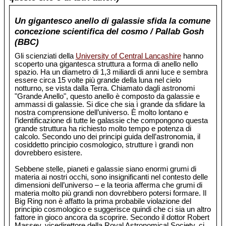
Un gigantesco anello di galassie sfida la comune
concezione scientifica del cosmo / Pallab Gosh
(BBC)
Gli scienziati della
University of Central Lancashire
hanno
scoperto una gigantesca struttura a forma di anello nello
spazio. Ha un diametro di 1,3 miliardi di anni luce e sembra
essere circa 15 volte più grande della luna nel cielo
notturno, se vista dalla Terra. Chiamato dagli astronomi
"Grande Anello", questo anello è composto da galassie e
ammassi di galassie. Si dice che sia ì grande da sfidare la
nostra comprensione dell’universo. È molto lontano e
l’identificazione di tutte le galassie che compongono questa
grande struttura ha richiesto molto tempo e potenza di
calcolo. Secondo uno dei principi guida dell’astronomia, il
cosiddetto principio cosmologico, strutture ì grandi non
dovrebbero esistere.
Sebbene stelle, pianeti e galassie siano enormi grumi di
materia ai nostri occhi, sono insignificanti nel contesto delle
dimensioni dell’universo – e la teoria afferma che grumi di
materia molto più grandi non dovrebbero potersi formare. Il
Big Ring non è affatto la prima probabile violazione del
principio cosmologico e suggerisce quindi che ci sia un altro
fattore in gioco ancora da scoprire. Secondo il dottor Robert
Massey, vicedirettore della Royal Astronomical Society, ci