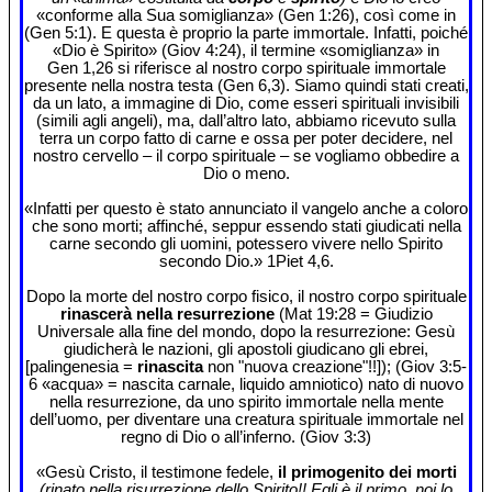
«conforme alla Sua somiglianza» (Gen 1:26), così come in
(Gen 5:1). E questa è proprio la parte immortale. Infatti, poiché
«Dio è Spirito» (Giov 4:24), il termine «somiglianza» in
Gen 1,26 si riferisce al nostro corpo spirituale immortale
presente nella nostra testa (Gen 6,3). Siamo quindi stati creati,
da un lato, a immagine di Dio, come esseri spirituali invisibili
(simili agli angeli), ma, dall’altro lato, abbiamo ricevuto sulla
terra un corpo fatto di carne e ossa per poter decidere, nel
nostro cervello – il corpo spirituale – se vogliamo obbedire a
Dio o meno.
«Infatti per questo è stato annunciato il vangelo anche a coloro
che sono morti; affinché, seppur essendo stati giudicati nella
carne secondo gli uomini, potessero vivere nello Spirito
secondo Dio.» 1Piet 4,6.
Dopo la morte del nostro corpo fisico, il nostro corpo spirituale
rinascerà nella resurrezione
(Mat 19:28 = Giudizio
Universale alla fine del mondo, dopo la resurrezione: Gesù
giudicherà le nazioni, gli apostoli giudicano gli ebrei,
[palingenesia =
rinascita
non "nuova creazione"!!]); (Giov 3:5-
6 «acqua» = nascita carnale, liquido amniotico) nato di nuovo
nella resurrezione, da uno spirito immortale nella mente
dell’uomo, per diventare una creatura spirituale immortale nel
regno di Dio o all’inferno. (Giov 3:3)
«Gesù Cristo, il testimone fedele,
il primogenito dei morti
(rinato nella risurrezione dello Spirito!! Egli è il primo, noi lo