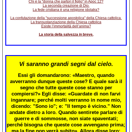
Chi è la "donna che partorì il figlio" in Apoc 12?
La seconda creazione di Dio.
La fede cristiana è una religione idolatra?
La confutazione della "successione apostolica" della Chiesa cattolica.
La transustanziazione della Chiesa cattolica
Esiste l’immortalità dell’anima?
La storia della salvezza in breve.
Vi saranno grandi segni dal cielo.
Essi gli domandarono: «Maestro, quando
avverranno dunque queste cose? E quale sarà il
segno che tutte queste cose stanno per
compiersi?» Egli disse: «Guardate di non farvi
ingannare; perché molti verranno in nome mio,
dicendo: "Sono io"; e: "Il tempo è vicino." Non
andate dietro a loro. Quando sentirete parlare di
guerre e di sommosse, non siate spaventati;
perché bisogna che queste cose avvengano prima;
ma la fine non verrà subito». Allora disse loro: