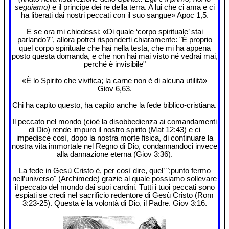
seguiamo)
e il principe dei re della terra. A lui che ci ama e ci
ha liberati dai nostri peccati con il suo sangue» Apoc 1,5.
E se ora mi chiedessi: «Di quale ‘corpo spirituale’ stai
parlando?", allora potrei risponderti chiaramente: "È proprio
quel corpo spirituale che hai nella testa, che mi ha appena
posto questa domanda, e che non hai mai visto né vedrai mai,
perché è invisibile"
«È lo Spirito che vivifica; la carne non è di alcuna utilità»
Giov 6,63.
Chi ha capito questo, ha capito anche la fede biblico-cristiana.
Il peccato nel mondo (cioè la disobbedienza ai comandamenti
di Dio) rende impuro il nostro spirito (Mat 12:43) e ci
impedisce così, dopo la nostra morte fisica, di continuare la
nostra vita immortale nel Regno di Dio, condannandoci invece
alla dannazione eterna (Giov 3:36).
La fede in Gesù Cristo è, per così dire, quel’ ";punto fermo
nell’universo" (Archimede) grazie al quale possiamo sollevare
il peccato del mondo dai suoi cardini. Tutti i tuoi peccati sono
espiati se credi nel sacrificio redentore di Gesù Cristo (Rom
3:23-25). Questa è la volontà di Dio, il Padre. Giov 3:16.