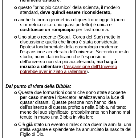
nemmeno esistere,
o
questo "principio cosmico" della scienza, il modello
standard,
deve quindi essere riconsiderato,
o
anche la forma geometrica di questi due oggetti (arco
simmetrico e cerchio quasi perfetto) è unica e
costituisce un rompicapo
per l’astronomia.
o
Uno studio recente (Seoul, Corea del Sud) mette in
discussione quella che finora è stata considerata
l’ipotesi fondamentale della cosmologia moderna:
l’espansione accelerata dell’universo. Secondo questo
studio, nuovi dati indicano che l’espansione
dell’universo non sta più accelerando,
ma ha già
iniziato a rallentare
(
L’espansione dell’Universo
potrebbe aver iniziato a rallentare
).
Dal punto di vista della Bibbia:
o
Queste due formazioni cosmiche sono state scoperte
per caso
mentre i ricercatori analizzavano la luce di
quasar distanti. Queste persone non hanno idea
dell’esistenza di questa profezia nella Bibbia, né tanto
meno del suo significato, probabilmente non hanno mai
tenuto in mano una Bibbia in vita loro.
o
C’è
già
stato un evento simile: circa duemila anni fa, una
stella vagante e splendente ha annunciato la nascita del
Figlio di Dio.