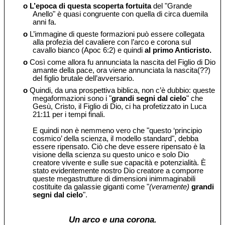
o
L’epoca di questa scoperta fortuita
del "Grande
Anello" è quasi congruente con quella di circa duemila
anni fa.
o
L’immagine di queste formazioni può essere collegata
alla profezia del cavaliere con l’arco e corona sul
cavallo bianco (Apoc 6:2) e quindi
al primo Anticristo.
o
Così come allora fu annunciata la nascita del Figlio di Dio
amante della pace, ora viene annunciata la nascita(??)
del figlio brutale dell’avversario.
o
Quindi, da una prospettiva biblica, non c’è dubbio: queste
megaformazioni sono i "
grandi segni dal cielo
" che
Gesù, Cristo, il Figlio di Dio, ci ha profetizzato in Luca
21:11 per i tempi finali.
E quindi non è nemmeno vero che "questo ‘principio
cosmico’ della scienza, il modello standard", debba
essere ripensato. Ciò che deve essere ripensato è la
visione della scienza su questo unico e solo Dio
creatore vivente e sulle sue capacità e potenzialità. È
stato evidentemente nostro Dio creatore a comporre
queste megastrutture di dimensioni inimmaginabili
costituite da galassie giganti come "
(veramente)
grandi
segni dal cielo
".
Un arco e una corona.