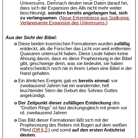
Universums. Demnach deuten neue Daten darauf hin,
dass sich die Expansion des Alls nicht mehr weiter
beschleunigt,
sondern bereits angefangen hat, sich
zu verlangsamen
. (
Neue Erkenntnisse aus Südkorea:
Verlangsamte Expansion des Universums.
)
Aus der Sicht der Bibel:
o
Diese beiden kosmischen Formationen wurden
zufällig
entdeckt, als die Forscher das Licht von weit entfernten
Quasaren untersucht haben. Diese Leute haben keine
Ahnung davon, dass es diese Prophezeiung in der Bibel
gibt, geschweige denn, was sie bedeutet, sie haben
wahrscheinlich noch nie in ihrem Leben eine Bibel in der
Hand gehalten.
o
Ein ähnliches Ereignis gab es
bereits einmal
: vor
zweitausend Jahren hat ein wandernder, hell
leuchtender Stern die Geburt des Sohnes Gottes
angekündigt.
o
Der Zeitpunkt dieser zufälligen Entdeckung
des
"Großen Rings" ist fast deckungsgleich mit jenem vor
rd. zweitausend Jahren
o
Das Bild dieser Formationen läßt sich mit der
Prophezeiung des Reiters mit Bogen auf dem weißen
Pferd (
Off 6,2
;) und somit
auf den ersten Antichrist
deuten.