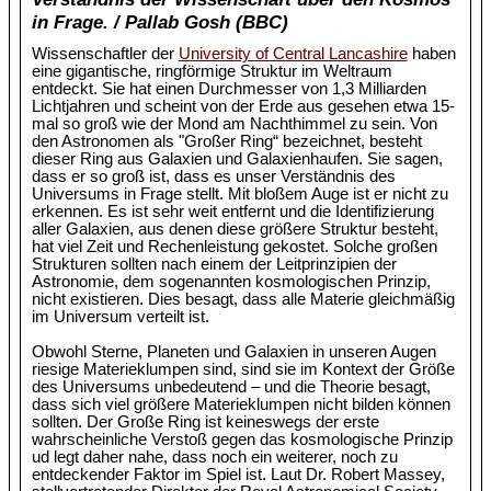
in Frage. / Pallab Gosh (BBC)
Wissenschaftler der
University of Central Lancashire
haben
eine gigantische, ringförmige Struktur im Weltraum
entdeckt. Sie hat einen Durchmesser von 1,3 Milliarden
Lichtjahren und scheint von der Erde aus gesehen etwa 15-
mal so groß wie der Mond am Nachthimmel zu sein. Von
den Astronomen als "Großer Ring“ bezeichnet, besteht
dieser Ring aus Galaxien und Galaxienhaufen. Sie sagen,
dass er so groß ist, dass es unser Verständnis des
Universums in Frage stellt. Mit bloßem Auge ist er nicht zu
erkennen. Es ist sehr weit entfernt und die Identifizierung
aller Galaxien, aus denen diese größere Struktur besteht,
hat viel Zeit und Rechenleistung gekostet. Solche großen
Strukturen sollten nach einem der Leitprinzipien der
Astronomie, dem sogenannten kosmologischen Prinzip,
nicht existieren. Dies besagt, dass alle Materie gleichmäßig
im Universum verteilt ist.
Obwohl Sterne, Planeten und Galaxien in unseren Augen
riesige Materieklumpen sind, sind sie im Kontext der Größe
des Universums unbedeutend – und die Theorie besagt,
dass sich viel größere Materieklumpen nicht bilden können
sollten. Der Große Ring ist keineswegs der erste
wahrscheinliche Verstoß gegen das kosmologische Prinzip
ud legt daher nahe, dass noch ein weiterer, noch zu
entdeckender Faktor im Spiel ist. Laut Dr. Robert Massey,