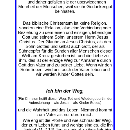
– und daher gefallen sie der überwiegenden
Mehrheit der Menschen, weil sie ihr Gedankengut
beinhalten.
Das biblische Christentum ist keine Religion,
sondern eine Relation, also eine Verbindung oder
Beziehung zu dem einen und einzigen, lebendigen
Gott und seinem Sohn, unserem Herrn Jesus
Christus. Der Glaube an Jesus Christus, als den
Sohn Gottes und selbst auch Gott, der als
Sühneopfer für die Sünden aller Menschen dieser
Welt am Kreuz gestorben ist, und die Liebe zu
ihm, das ist der einzige Weg zur Annahme durch
Gott den Vater und zu seiner Liebe. Wenn wir den
Sohn lieben, wird uns auch der Vater lieben und
wir werden Kinder Gottes sein.
Ich bin der Weg,
(Für Christen heißt dieser Weg: Tod und Wiedergeburt in der
Auferstehung – wie Jesus – als Kinder Gottes)
und die Wahrheit und das Leben. Niemand kommt
zum Vater als nur durch mich.
Wie eng ist die Pforte und wie schmal der Weg,
der zum Leben führt, und wenige sind es, die ihn
finden! (Mt 7,14) Jesus spricht zu ihm:
Ich bin