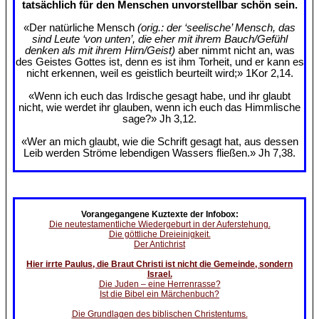
tatsächlich für den Menschen unvorstellbar schön sein.
«Der natürliche Mensch
(orig.: der ‘seelische’ Mensch, das
sind Leute ‘von unten’, die eher mit ihrem Bauch/Gefühl
denken als mit ihrem Hirn/Geist)
aber nimmt nicht an, was
des Geistes Gottes ist, denn es ist ihm Torheit, und er kann es
nicht erkennen, weil es geistlich beurteilt wird;» 1Kor 2,14.
«Wenn ich euch das Irdische gesagt habe, und ihr glaubt
nicht, wie werdet ihr glauben, wenn ich euch das Himmlische
sage?» Jh 3,12.
«Wer an mich glaubt, wie die Schrift gesagt hat, aus dessen
Leib werden Ströme lebendigen Wassers fließen.» Jh 7,38.
Vorangegangene Kuztexte der Infobox:
Die neutestamentliche Wiedergeburt in der Auferstehung.
Die göttliche Dreieinigkeit.
Der Antichrist
Hier irrte Paulus, die Braut Christi ist nicht die Gemeinde, sondern
Israel.
Die Juden – eine Herrenrasse?
Ist die Bibel ein Märchenbuch?
Die Grundlagen des biblischen Christentums.