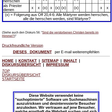
herrschen
als Priester
x
x
(x)
x
(x)
(x)
(x)
x
x
dienen
(x) = Folgerung aus Off 20,4-6: Alle Märtyrer werden herrschen,
alle die herrschen werden, sind Märtyrer?
(Siehe auch den Diskurs 56: "
Sind die verstorbenen Christen bereits im
Himmel?
)"
Druckfreundliche Version
DIESES DOKUMENT
per E-mail weiterempfehlen
HOME
|
KONTAKT
|
SITEMAP
|
INHALT
|
DISKURSÜBERSICHT
|
IMPRESSUM
TOP
DISKURSÜBERSICHT
STARTSEITE
Diese Website verwendet keine
"suchoptimierte" Software um Suchmaschinen
auszutricksen und desinteressierte Besucher
anzulocken. Wir vertrauen auf jene Besucher,
welche ernsthaft die Wahrheit suchen und sich