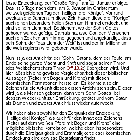
letzte Entdeckung, der "Große Ring", am 11. Januar erfolgte.
Das ist 5 Tage nach dem, am 6. Januar im Christentum
weltweit gefeierten Tag der "heiligen drei Könige". Vor rund
zweitausend Jahren um diese Zeit, hatten diese drei "Könige"
auch einen besonders hellen Stern am Himmel entdeckt und
sind seinem Licht nach Bethlehem, wo der Sohn Gottes
geboren wurde, gefolgt. Damals hat also Gott den Menschen
auch ein Zeichen am Himmel gegeben und angekündigt, dass
sein Sohn, der "das Licht der Welt" ist und der im Millennium
die Welt regieren wird, geboren wurde.
Nun ist ja der Antichrist der "Sohn" Satans, dem der Teufel am
Ende seine ganze Macht und Kraft und sogar seinen Thron
(des Weltbeherrschers Thron
Off 13,2
;) übergeben wird. Und
hier läßt sich eine gewisse Vergleichbarkeit dieser biblischen
Aussagen (Reiter mit Bogen und Krone) mit diesen
kosmischen Formationen herstellen. Es könnte also ein
Zeichen für die Ankunft dieses ersten Antichristen sein. Dieser
wird ja als Mensch geboren, dann vom Sohn Gottes, bei
dessen Wiederkunft zur Entrückung, getötet und vom Satan
als Dämon und zweiter Antichriust wieder auferweckt.
Wir haben also sowohl für den Zeitpunkt der Entdeckung –
"Heilige drei Könige", als auch für den Inhalt des Zeichens –
"Reiter auf dem weißen Pferd mit Bogen und Krone" eine
mögliche biblische Korrelation, welche eben insbesondere
durch die Einzigartigkeit und Erstmaligkeit dieser kosmischen
Entdeckung eine gewisse Bestätigung findet.