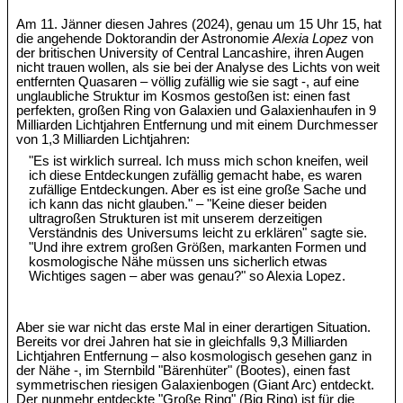
Am 11. Jänner diesen Jahres (2024), genau um 15 Uhr 15, hat
die angehende Doktorandin der Astronomie
Alexia Lopez
von
der britischen University of Central Lancashire, ihren Augen
nicht trauen wollen, als sie bei der Analyse des Lichts von weit
entfernten Quasaren – völlig zufällig wie sie sagt -, auf eine
unglaubliche Struktur im Kosmos gestoßen ist: einen fast
perfekten, großen Ring von Galaxien und Galaxienhaufen in 9
Milliarden Lichtjahren Entfernung und mit einem Durchmesser
von 1,3 Milliarden Lichtjahren:
"Es ist wirklich surreal. Ich muss mich schon kneifen, weil
ich diese Entdeckungen zufällig gemacht habe, es waren
zufällige Entdeckungen. Aber es ist eine große Sache und
ich kann das nicht glauben." – "Keine dieser beiden
ultragroßen Strukturen ist mit unserem derzeitigen
Verständnis des Universums leicht zu erklären" sagte sie.
"Und ihre extrem großen Größen, markanten Formen und
kosmologische Nähe müssen uns sicherlich etwas
Wichtiges sagen – aber was genau?" so Alexia Lopez.
Aber sie war nicht das erste Mal in einer derartigen Situation.
Bereits vor drei Jahren hat sie in gleichfalls 9,3 Milliarden
Lichtjahren Entfernung – also kosmologisch gesehen ganz in
der Nähe -, im Sternbild "Bärenhüter" (Bootes), einen fast
symmetrischen riesigen Galaxienbogen (Giant Arc) entdeckt.
Der nunmehr entdeckte "Große Ring" (Big Ring) ist für die