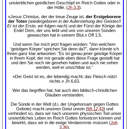
unsterblichen geistlichen Geschöpf im Reich Gottes oder in
der Hölle. (
Jh 3,3
).
«Jesus Christus, der der treue Zeuge ist,
der Erstgeborene
der Toten
(wiedergeboren in der Auferstehung des Geistes!!
Er ist der Erste, wir folgen nach)
und der Fürst der Könige der
Erde! Dem, der uns liebt und uns von unseren Sünden
gewaschen hat in seinem Blut.» Off 1,5.
Und wenn Sie mich jetzt fragen würden: "Von welchem
‘geistigen Körper’ sprichen Sie denn da?", dann könnte ich
Ihnen ganz klar antworten: "Es ist genau jener geistige Körper
in Ihrem Kopf, der mir gerade eben diese Frage gestellt hat
und den Sie noch nie gesehen haben und auch nie sehen
werden, weil er unsichtbar ist."
«Der Geist ist es, der lebendig macht; das Fleisch nützt
nichts.» Jh 6,63.
Wer das begriffen hat, hat auch den biblisch-christlichen
Glauben verstanden.
Die Sünde in der Welt (d.i. der Ungehorsam gegen Gottes
Gebote) macht unseren Geist unrein (
Mt 12,43
) und
verhindert so, dass wir nach unserem physischen Tod unser
unsterbliches Leben im Reich Gottes fortsetzen können und
bewirkt, dass wir in die ewige Verdammnis müssen (
Joh
3,36
).