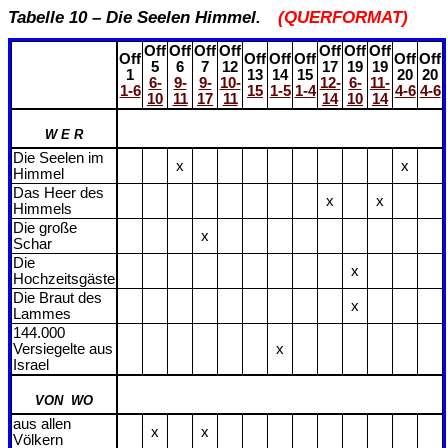
Tabelle 10 – Die Seelen Himmel.
(QUERFORMAT)
Off
Off
Off
Off
Off
Off
Off
Off
Off
Off
Off
Off
Off
5
6
7
12
17
19
19
1
13
14
15
20
20
6-
9-
9-
10-
12-
6-
11-
1-6
15
1-5
1-4
4-6
4-6
10
11
17
11
14
10
14
W E R
Die Seelen im
x
x
Himmel
Das Heer des
x
x
Himmels
Die große
x
Schar
Die
x
Hochzeitsgäste
Die Braut des
x
Lammes
144.000
Versiegelte aus
x
Israel
VON WO
aus allen
x
x
Völkern