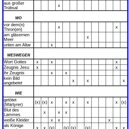
aus großer
x
Trübsal
WO
vor dem(n)
x
x
Thron(en)
am gläsernen
x
Meer
unten am Altar
x
WESWEGEN
Wort Gottes
x
x
x
Zeugnis Jesu
x
x
ihr Zeugnis
x
x
kein Bild
x
x
x
angebetet
WIE
getötet
(x)
(x)
x
x
x
x
x
(x)
(Märtyrer)
Blut des
x
x
x
Lammes
weiße Kleider
x
x
x
als Könige
x
x
(x)
(x)
(x)
(x)
x
x