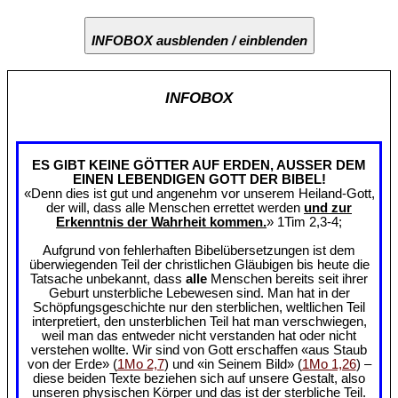
INFOBOX ausblenden / einblenden
INFOBOX
ES GIBT KEINE GÖTTER AUF ERDEN, AUSSER DEM
EINEN LEBENDIGEN GOTT DER BIBEL!
«Denn dies ist gut und angenehm vor unserem Heiland-Gott,
der will, dass alle Menschen errettet werden
und zur
Erkenntnis der Wahrheit kommen.
» 1Tim 2,3-4;
Aufgrund von fehlerhaften Bibelübersetzungen ist dem
überwiegenden Teil der christlichen Gläubigen bis heute die
Tatsache unbekannt, dass
alle
Menschen bereits seit ihrer
Geburt unsterbliche Lebewesen sind. Man hat in der
Schöpfungsgeschichte nur den sterblichen, weltlichen Teil
interpretiert, den unsterblichen Teil hat man verschwiegen,
weil man das entweder nicht verstanden hat oder nicht
verstehen wollte. Wir sind von Gott erschaffen «aus Staub
von der Erde» (
1Mo 2,7
) und «in Seinem Bild» (
1Mo 1,26
) –
diese beiden Texte beziehen sich auf unsere Gestalt, also
unseren physischen Körper und das ist der sterbliche Teil.