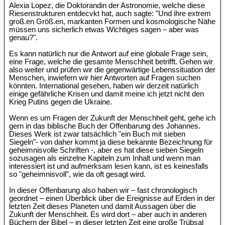
Alexia Lopez, die Doktorandin der Astronomie, welche diese
Riesenstrukturen entdecvkt hat, auch sagte: "Und ihre extrem
groß.en Größ.en, markanten Formen und kosmologische Nähe
müssen uns sicherlich etwas Wichtiges sagen – aber was
genau?".
Es kann natürlich nur die Antwort auf eine globale Frage sein,
eine Frage, welche die gesamte Menschheit betrifft. Gehen wir
also weiter und prüfen wir die gegenwärtige Lebenssituation der
Menschen, inwiefern wir hier Antworten auf Fragen suchen
könnten. International gesehen, haben wir derzeit natürlich
einige gefährliche Krisen und damit meine ich jetzt nicht den
Krieg Putins gegen die Ukraine.
Wenn es um Fragen der Zukunft der Menschheit geht, gehe ich
gern in das biblische Buch der Offenbarung des Johannes.
Dieses Werk ist zwar tatsächlich "ein Buch mit sieben
Siegeln"- von daher kommt ja diese bekannte Bezeichnung für
geheimnisvolle Schriften -, aber es hat diese sieben Siegeln
sozusagen als einzelne Kapiteln zum Inhalt und wenn man
interessiert ist und aufmerksam lesen kann, ist es keinesfalls
so "geheimnisvoll", wie da oft gesagt wird.
In dieser Offenbarung also haben wir – fast chronologisch
geordnet – einen Überblick über die Ereignisse auf Erden in der
letzten Zeit dieses Planeten und damit Aussagen über die
Zukunft der Menschheit. Es wird dort – aber auch in anderen
Büchern der Bibel – in dieser letzten Zeit eine große Trübsal