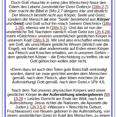
Doch Gott «hauchte in seine
(des Menschen)
Nase den
Odem des Lebens
(unsterblicher Geist Gottes)
» (
1Mo 2,7
)
(hier macht die Bibel in 1Mo 2,7 übrigens klar und deutlich:
Der Mensch besteht nicht aus Körper, Seele und Geist,
sondern der Mensch
ist
eine "Seele" bestehend aus
Körper
und
Geist
)
und Gott schuf ihn «nach Seinem Gleichnis» (
1Mo
1,26
), ebenso wie in (
1Mo 5,1
). Und das ist nun der
unsterbliche Teil. Nachdem nämlich «Gott Geist ist» (
Jh 4,24
),
meint «Gleichnis» unseren unsterblichen geistlichen Körper in
unserem Kopf (
1Mo 6,3
). Wir sind also erschaffen einerseits
wie Gott, als unsichtbare geistliche Wesen (ähnlich wie die
Engel), wir haben aber andererseits auf Erden einen Körper
aus Fleisch und Knochen erhalten, um in unserem Gehirn –
dem geistlichen Körper – die Entscheidung zu treffen, ob wir
Gott gehorchen wollen oder nicht.
«Denn dazu ist auch den Toten gute Botschaft verkündigt
worden, damit sie zwar gerichtet werden dem Menschen
gemäß. nach dem Fleisch, aber leben möchten
(in der
Auferstehung)
Gott gemäß. nach dem Geist.» 1Ptr 4,6.
Nach dem Tod unseres physischen Körpers wird unser
geistlicher Körper
in der Auferstehung wiedergeboren
(
Mt
19,28
= Letztes Gerricht am Ende der Welt, nach der
Auferstehung: Jesus richtet die Nationen, die Aposteln die
Juden.); (
Jh 3,5-6
: «Wasser» = fleischliche Geburt,
Fruchtwasser) von Neuem geboren in der Auferstehung, von
einem unsterblichen Geist im Kopf des Menschen, zu einem