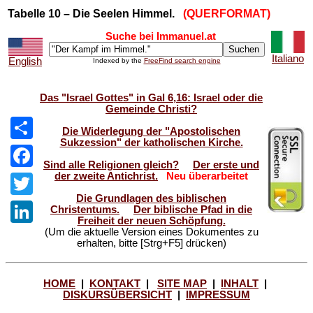
Tabelle 10 – Die Seelen Himmel.
(QUERFORMAT)
Suche bei Immanuel.at
Italiano
English
Indexed by the
FreeFind search engine
Das "Israel Gottes" in Gal 6,16: Israel oder die
Gemeinde Christi?
Die Widerlegung der "Apostolischen
Sukzession" der katholischen Kirche.
Share
Sind alle Religionen gleich?
Der erste und
der zweite Antichrist.
Neu überarbeitet
Facebook
Die Grundlagen des biblischen
Twitter
Christentums.
Der biblische Pfad in die
Freiheit der neuen Schöpfung.
(Um die aktuelle Version eines Dokumentes zu
LinkedIn
erhalten, bitte [Strg+F5] drücken)
HOME
|
KONTAKT
|
SITE MAP
|
INHALT
|
DISKURSÜBERSICHT
|
IMPRESSUM