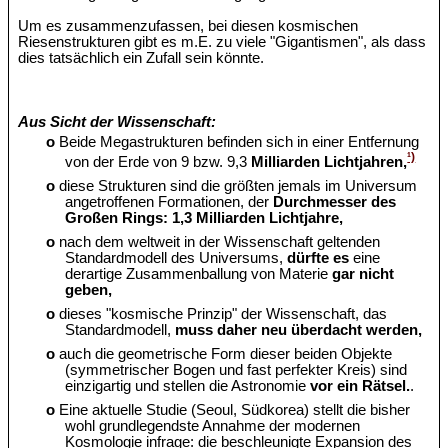
Um es zusammenzufassen, bei diesen kosmischen
Riesenstrukturen gibt es m.E. zu viele "Gigantismen", als dass
dies tatsächlich ein Zufall sein könnte.
Aus Sicht der Wissenschaft:
o
Beide Megastrukturen befinden sich in einer Entfernung
¹)
von der Erde von 9 bzw. 9,3
Milliarden Lichtjahren,
o
diese Strukturen sind die größten jemals im Universum
angetroffenen Formationen, der
Durchmesser des
Großen Rings: 1,3 Milliarden Lichtjahre,
o
nach dem weltweit in der Wissenschaft geltenden
Standardmodell des Universums,
dürfte es
eine
derartige Zusammenballung von Materie
gar nicht
geben,
o
dieses "kosmische Prinzip" der Wissenschaft, das
Standardmodell,
muss daher neu überdacht werden,
o
auch die geometrische Form dieser beiden Objekte
(symmetrischer Bogen und fast perfekter Kreis) sind
einzigartig und stellen die Astronomie
vor ein Rätsel.
.
o
Eine aktuelle Studie (Seoul, Südkorea) stellt die bisher
wohl grundlegendste Annahme der modernen
Kosmologie infrage: die beschleunigte Expansion des