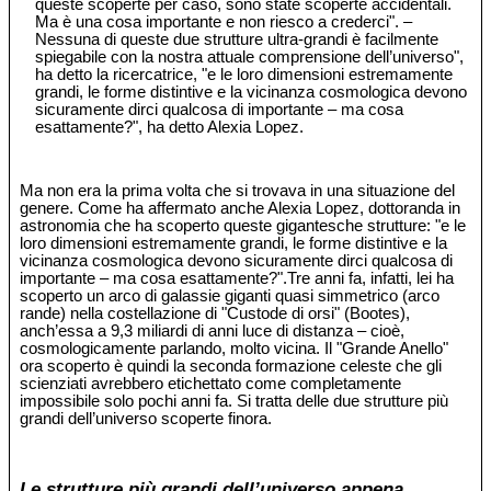
queste scoperte per caso, sono state scoperte accidentali.
Ma è una cosa importante e non riesco a crederci". –
Nessuna di queste due strutture ultra-grandi è facilmente
spiegabile con la nostra attuale comprensione dell’universo",
ha detto la ricercatrice, "e le loro dimensioni estremamente
grandi, le forme distintive e la vicinanza cosmologica devono
sicuramente dirci qualcosa di importante – ma cosa
esattamente?", ha detto Alexia Lopez.
Ma non era la prima volta che si trovava in una situazione del
genere. Come ha affermato anche Alexia Lopez, dottoranda in
astronomia che ha scoperto queste gigantesche strutture: "e le
loro dimensioni estremamente grandi, le forme distintive e la
vicinanza cosmologica devono sicuramente dirci qualcosa di
importante – ma cosa esattamente?".Tre anni fa, infatti, lei ha
scoperto un arco di galassie giganti quasi simmetrico (arco
rande) nella costellazione di "Custode di orsi" (Bootes),
anch’essa a 9,3 miliardi di anni luce di distanza – cioè,
cosmologicamente parlando, molto vicina. Il "Grande Anello"
ora scoperto è quindi la seconda formazione celeste che gli
scienziati avrebbero etichettato come completamente
impossibile solo pochi anni fa. Si tratta delle due strutture più
grandi dell’universo scoperte finora.
Le strutture più grandi dell’universo appena