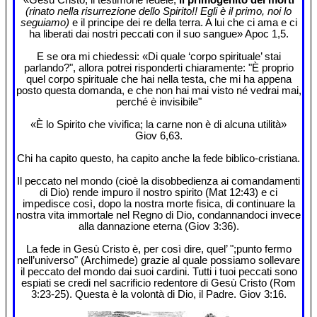
(rinato nella risurrezione dello Spirito!! Egli è il primo, noi lo
seguiamo)
e il principe dei re della terra. A lui che ci ama e ci
ha liberati dai nostri peccati con il suo sangue» Apoc 1,5.
E se ora mi chiedessi: «Di quale ‘corpo spirituale’ stai
parlando?", allora potrei risponderti chiaramente: "È proprio
quel corpo spirituale che hai nella testa, che mi ha appena
posto questa domanda, e che non hai mai visto né vedrai mai,
perché è invisibile"
«È lo Spirito che vivifica; la carne non è di alcuna utilità»
Giov 6,63.
Chi ha capito questo, ha capito anche la fede biblico-cristiana.
Il peccato nel mondo (cioè la disobbedienza ai comandamenti
di Dio) rende impuro il nostro spirito (Mat 12:43) e ci
impedisce così, dopo la nostra morte fisica, di continuare la
nostra vita immortale nel Regno di Dio, condannandoci invece
alla dannazione eterna (Giov 3:36).
La fede in Gesù Cristo è, per così dire, quel’ ";punto fermo
nell’universo" (Archimede) grazie al quale possiamo sollevare
il peccato del mondo dai suoi cardini. Tutti i tuoi peccati sono
espiati se credi nel sacrificio redentore di Gesù Cristo (Rom
3:23-25). Questa è la volontà di Dio, il Padre. Giov 3:16.