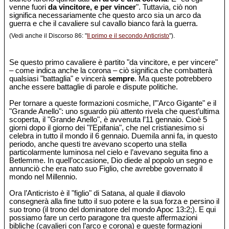
venne fuori
da vincitore, e per vincer
". Tuttavia, ciò non
significa necessariamente che questo arco sia un arco da
guerra e che il cavaliere sul cavallo bianco farà la guerra.
(Vedi anche il Discorso 86: "
Il primo e il secondo Anticristo
").
Se questo primo cavaliere è partito "da vincitore, e per vincere"
– come indica anche la corona – ciò significa che combatterà
qualsiasi "battaglia" e vincerà
sempre
. Ma queste potrebbero
anche essere battaglie di parole e dispute politiche.
Per tornare a queste formazioni cosmiche, l’"Arco Gigante" e il
"Grande Anello": uno sguardo più attento rivela che quest’ultima
scoperta, il "Grande Anello", è avvenuta l’11 gennaio. Cioè 5
giorni dopo il giorno dei "l’Epifania", che nel cristianesimo si
celebra in tutto il mondo il 6 gennaio. Duemila anni fa, in questo
periodo, anche questi tre avevano scoperto una stella
particolarmente luminosa nel cielo e l’avevano seguita fino a
Betlemme. In quell’occasione, Dio diede al popolo un segno e
annunciò che era nato suo Figlio, che avrebbe governato il
mondo nel Millennio.
Ora l’Anticristo è il "figlio" di Satana, al quale il diavolo
consegnerà alla fine tutto il suo potere e la sua forza e persino il
suo trono (il trono del dominatore del mondo Apoc 13:2;). E qui
possiamo fare un certo paragone tra queste affermazioni
bibliche (cavalieri con l’arco e corona) e queste formazioni