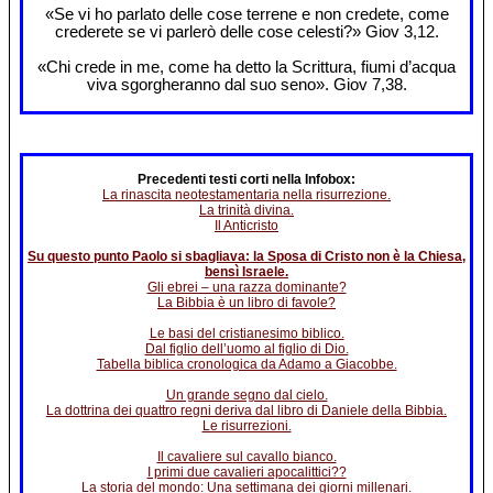
«Se vi ho parlato delle cose terrene e non credete, come
crederete se vi parlerò delle cose celesti?» Giov 3,12.
«Chi crede in me, come ha detto la Scrittura, fiumi d’acqua
viva sgorgheranno dal suo seno». Giov 7,38.
Precedenti testi corti nella Infobox:
La rinascita neotestamentaria nella risurrezione.
La trinità divina.
Il Anticristo
Su questo punto Paolo si sbagliava: la Sposa di Cristo non è la Chiesa,
bensì Israele.
Gli ebrei – una razza dominante?
La Bibbia è un libro di favole?
Le basi del cristianesimo biblico.
Dal figlio dell’uomo al figlio di Dio.
Tabella biblica cronologica da Adamo a Giacobbe.
Un grande segno dal cielo.
La dottrina dei quattro regni deriva dal libro di Daniele della Bibbia.
Le risurrezioni.
Il cavaliere sul cavallo bianco.
I primi due cavalieri apocalittici??
La storia del mondo: Una settimana dei giorni millenari.