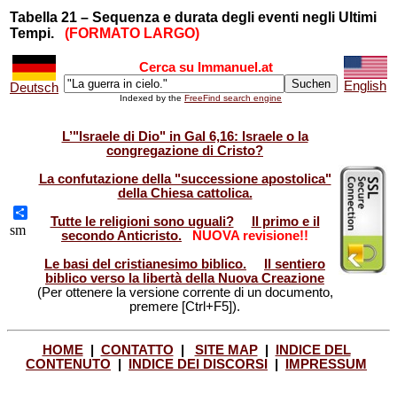
Tabella 21 – Sequenza e durata degli eventi negli Ultimi
Tempi.
(FORMATO LARGO)
Cerca su Immanuel.at
English
Deutsch
Indexed by the
FreeFind search engine
L’"Israele di Dio" in Gal 6,16: Israele o la
congregazione di Cristo?
La confutazione della "successione apostolica"
della Chiesa cattolica.
Tutte le religioni sono uguali?
Il primo e il
Share
sm
secondo Anticristo.
NUOVA revisione!!
Le basi del cristianesimo biblico.
Il sentiero
biblico verso la libertà della Nuova Creazione
(Per ottenere la versione corrente di un documento,
premere [Ctrl+F5]).
HOME
|
CONTATTO
|
SITE MAP
|
INDICE DEL
CONTENUTO
|
INDICE DEI DISCORSI
|
IMPRESSUM