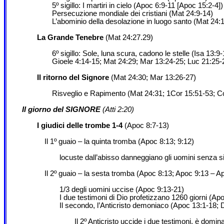
5º sigillo: I martiri in cielo (Apoc 6:9-11 [Apoc 15:2-4])
Persecuzione mondiale dei cristiani (Mat 24:9-14)
L’abominio della desolazione in luogo santo (Mat 24:
La Grande Tenebre
(Mat 24:27.29)
6º sigillo: Sole, luna scura, cadono le stelle (Isa 13:9
Gioele 4:14-15; Mat 24:29; Mar 13:24-25; Luc 21:25-
Il ritorno del Signore
(Mat 24:30; Mar 13:26-27)
Risveglio e Rapimento (Mat 24:31; 1Cor 15:51-53; Co
Il giorno del SIGNORE
(Atti 2:20)
I giudici delle trombe 1-4
(Apoc 8:7-13)
Il 1º guaio – la quinta tromba (Apoc 8:13; 9:12)
locuste dall’abisso danneggiano gli uomini senza s
Il 2º guaio – la sesta tromba (Apoc 8:13; Apoc 9:13 – A
1/3 degli uomini uccise (Apoc 9:13-21)
I due testimoni di Dio profetizzano 1260 giorni (Ap
Il secondo, l’Anticristo demoniaco (Apoc 13:1-18;
Il 2º Anticristo uccide i due testimoni, è domi