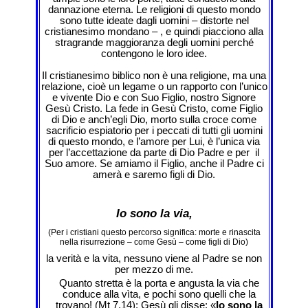
dannazione eterna. Le religioni di questo mondo
sono tutte ideate dagli uomini – distorte nel
cristianesimo mondano – , e quindi piacciono alla
stragrande maggioranza degli uomini perché
contengono le loro idee.
Il cristianesimo biblico non è una religione, ma una
relazione, cioè un legame o un rapporto con l’unico
e vivente Dio e con Suo Figlio, nostro Signore
Gesù Cristo. La fede in Gesù Cristo, come Figlio
di Dio e anch’egli Dio, morto sulla croce come
sacrificio espiatorio per i peccati di tutti gli uomini
di questo mondo, e l’amore per Lui, è l’unica via
per l’accettazione da parte di Dio Padre e per il
Suo amore. Se amiamo il Figlio, anche il Padre ci
amerà e saremo figli di Dio.
Io sono la via,
(Per i cristiani questo percorso significa: morte e rinascita
nella risurrezione – come Gesù – come figli di Dio)
la verità e la vita, nessuno viene al Padre se non
per mezzo di me.
Quanto stretta è la porta e angusta la via che
conduce alla vìta, e pochi sono quelli che la
trovano! (Mt 7,14); Gesù gli disse: «
Io sono la