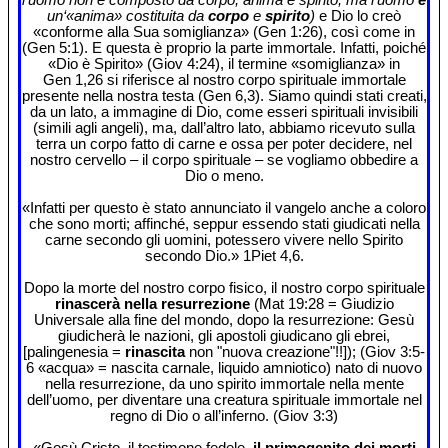
un‘«anima» costituita da
corpo
e
spirito
)
e Dio lo creò
«conforme alla Sua somiglianza» (Gen 1:26), così come in
(Gen 5:1). E questa è proprio la parte immortale. Infatti, poiché
«Dio è Spirito» (Giov 4:24), il termine «somiglianza» in
Gen 1,26 si riferisce al nostro corpo spirituale immortale
presente nella nostra testa (Gen 6,3). Siamo quindi stati creati,
da un lato, a immagine di Dio, come esseri spirituali invisibili
(simili agli angeli), ma, dall’altro lato, abbiamo ricevuto sulla
terra un corpo fatto di carne e ossa per poter decidere, nel
nostro cervello – il corpo spirituale – se vogliamo obbedire a
Dio o meno.
«Infatti per questo è stato annunciato il vangelo anche a coloro
che sono morti; affinché, seppur essendo stati giudicati nella
carne secondo gli uomini, potessero vivere nello Spirito
secondo Dio.» 1Piet 4,6.
Dopo la morte del nostro corpo fisico, il nostro corpo spirituale
rinascerà nella resurrezione
(Mat 19:28 = Giudizio
Universale alla fine del mondo, dopo la resurrezione: Gesù
giudicherà le nazioni, gli apostoli giudicano gli ebrei,
[palingenesia =
rinascita
non "nuova creazione"!!]); (Giov 3:5-
6 «acqua» = nascita carnale, liquido amniotico) nato di nuovo
nella resurrezione, da uno spirito immortale nella mente
dell’uomo, per diventare una creatura spirituale immortale nel
regno di Dio o all’inferno. (Giov 3:3)
«Gesù Cristo, il testimone fedele,
il primogenito dei morti