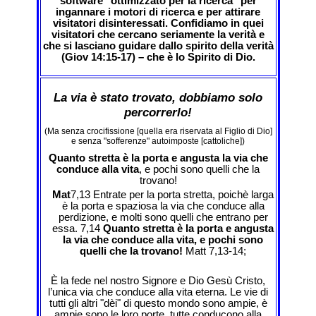
software "ottimizzato per la ricerca" per
ingannare i motori di ricerca e per attirare
visitatori disinteressati. Confidiamo in quei
visitatori che cercano seriamente la verità e
che si lasciano guidare dallo spirito della verità
(Giov 14:15-17) – che è lo Spirito di Dio.
La via è stato trovato, dobbiamo solo
percorrerlo!
(Ma senza crocifissione [quella era riservata al Figlio di Dio]
e senza "sofferenze" autoimposte [cattoliche])
Quanto stretta è la porta e angusta la via che
conduce alla vita
, e pochi sono quelli che la
trovano!
Mat
7,13 Entrate per la porta stretta, poichè larga
è la porta e spaziosa la via che conduce alla
perdizione, e molti sono quelli che entrano per
essa. 7,14
Quanto stretta è la porta e angusta
la via che conduce alla vita, e pochi sono
quelli che la trovano!
Matt 7,13-14;
È la fede nel nostro Signore e Dio Gesù Cristo,
l’unica via che conduce alla vita eterna. Le vie di
tutti gli altri "dèi" di questo mondo sono ampie, è
ampie sono le loro porte, tutte conducono alla