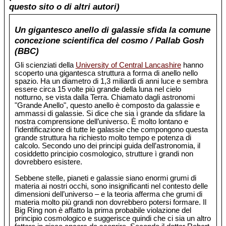
questo sito o di altri autori)
Un gigantesco anello di galassie sfida la comune
concezione scientifica del cosmo / Pallab Gosh
(BBC)
Gli scienziati della
University of Central Lancashire
hanno
scoperto una gigantesca struttura a forma di anello nello
spazio. Ha un diametro di 1,3 miliardi di anni luce e sembra
essere circa 15 volte più grande della luna nel cielo
notturno, se vista dalla Terra. Chiamato dagli astronomi
"Grande Anello", questo anello è composto da galassie e
ammassi di galassie. Si dice che sia ì grande da sfidare la
nostra comprensione dell’universo. È molto lontano e
l’identificazione di tutte le galassie che compongono questa
grande struttura ha richiesto molto tempo e potenza di
calcolo. Secondo uno dei principi guida dell’astronomia, il
cosiddetto principio cosmologico, strutture ì grandi non
dovrebbero esistere.
Sebbene stelle, pianeti e galassie siano enormi grumi di
materia ai nostri occhi, sono insignificanti nel contesto delle
dimensioni dell’universo – e la teoria afferma che grumi di
materia molto più grandi non dovrebbero potersi formare. Il
Big Ring non è affatto la prima probabile violazione del
principio cosmologico e suggerisce quindi che ci sia un altro