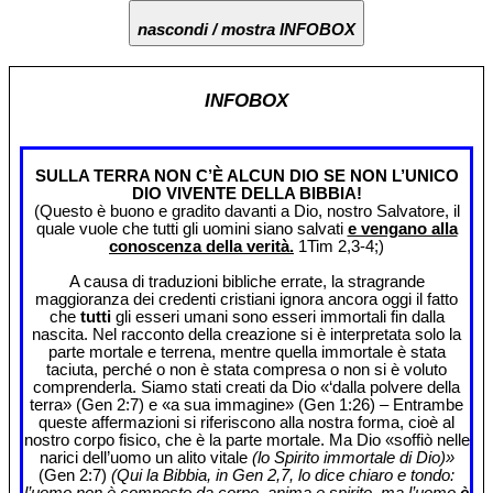
nascondi / mostra INFOBOX
INFOBOX
SULLA TERRA NON C’È ALCUN DIO SE NON L’UNICO
DIO VIVENTE DELLA BIBBIA!
(Questo è buono e gradito davanti a Dio, nostro Salvatore, il
quale vuole che tutti gli uomini siano salvati
e vengano alla
conoscenza della verità.
1Tim 2,3-4;)
A causa di traduzioni bibliche errate, la stragrande
maggioranza dei credenti cristiani ignora ancora oggi il fatto
che
tutti
gli esseri umani sono esseri immortali fin dalla
nascita. Nel racconto della creazione si è interpretata solo la
parte mortale e terrena, mentre quella immortale è stata
taciuta, perché o non è stata compresa o non si è voluto
comprenderla. Siamo stati creati da Dio «‘dalla polvere della
terra» (Gen 2:7) e «a sua immagine» (Gen 1:26) – Entrambe
queste affermazioni si riferiscono alla nostra forma, cioè al
nostro corpo fisico, che è la parte mortale. Ma Dio «soffiò nelle
narici dell’uomo un alito vitale
(lo Spirito immortale di Dio)»
(Gen 2:7)
(Qui la Bibbia, in Gen 2,7, lo dice chiaro e tondo:
l’uomo non è composto da corpo, anima e spirito, ma l’uomo
è