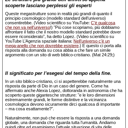
scoperte lasciano perplessi gli esperti
Queste megastrutture sono in realtà più grandi di quanto il
principio cosmologico (modello standard dell’universo)
consentirebbe. (Video scientifico su YouTube:
C’è qualcosa
che non va nell’universo
!) "Più cose scopriamo, più dobbiamo
affrontare il fatto che il nostro modello standard potrebbe dover
essere riconsiderato", ha detto Lopez. (Video scientifico su
YouTube L’Agenzia spaziale italiana:
Nell’universo c’è un
mega-anello che non dovrebbe esistere
.) E questo ci porta alla
risposta alla domanda su cosa abbia a che fare un simile
argomento con un sito di web biblico-cristiano. (Mat 24:29;)
Il significato per l’esegesi del tempo della fine.
In un sito biblico-cristiano, ci si aspetterebbe naturalmente una
risposta da parte di Dio in un caso del genere. Come ha
affermato anche Alexia Lopez, dottoranda in astronomia che ha
scoperto queste gigantesche strutture: "e le loro dimensioni
estremamente grandi, le forme distintive e la vicinanza
cosmologica devono sicuramente dirci qualcosa di importante
– ma cosa esattamente?".
Naturalmente, non può che essere la risposta a una domanda
globale, una domanda che riguarda tutta l’umanità. Andiamo
quindi oltre ed esaminiamo l’attuale situazione di vita delle