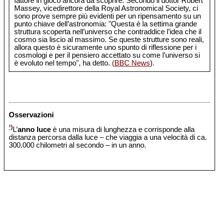
fattore in gioco ancora da scoprire. Secondo il dottor Robert
Massey, vicedirettore della Royal Astronomical Society, ci
sono prove sempre più evidenti per un ripensamento su un
punto chiave dell’astronomia: "Questa è la settima grande
struttura scoperta nell’universo che contraddice l’idea che il
cosmo sia liscio al massimo. Se queste strutture sono reali,
allora questo è sicuramente uno spunto di riflessione per i
cosmologi e per il pensiero accettato su come l’universo si
è evoluto nel tempo", ha detto.
(BBC News
).
Osservazioni
¹)
L’
anno luce
è una misura di lunghezza e corrisponde alla
distanza percorsa dalla luce – che viaggia a una velocità di ca.
300.000 chilometri al secondo – in un anno.