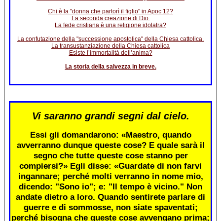
Chi è la "donna che partorì il figlio" in Apoc 12?
La seconda creazione di Dio.
La fede cristiana è una religione idolatra?
La confutazione della "successione apostolica" della Chiesa cattolica.
La transustanziazione della Chiesa cattolica
Esiste l’immortalità dell’anima?
La storia della salvezza in breve.
Vi saranno grandi segni dal cielo.
Essi gli domandarono: «Maestro, quando
avverranno dunque queste cose? E quale sarà il
segno che tutte queste cose stanno per
compiersi?» Egli disse: «Guardate di non farvi
ingannare; perché molti verranno in nome mio,
dicendo: "Sono io"; e: "Il tempo è vicino." Non
andate dietro a loro. Quando sentirete parlare di
guerre e di sommosse, non siate spaventati;
perché bisogna che queste cose avvengano prima;