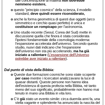
tale concentrazione di materia
non dovrebbe
nemmeno esistere,
o
questo "principio cosmico" della scienza, il modello
standard,
deve quindi essere riconsiderato,
o
anche la forma geometrica di questi due oggetti (arco
simmetrico e cerchio quasi perfetto) è unica e
costituisce un rompicapo
per l’astronomia.
o
Uno studio recente (Seoul, Corea del Sud) mette in
discussione quella che finora è stata considerata
l’ipotesi fondamentale della cosmologia moderna:
l’espansione accelerata dell’universo. Secondo questo
studio, nuovi dati indicano che l’espansione
dell’universo non sta più accelerando,
ma ha già
iniziato a rallentare
(
L’espansione dell’Universo
potrebbe aver iniziato a rallentare
).
Dal punto di vista della Bibbia:
o
Queste due formazioni cosmiche sono state scoperte
per caso
mentre i ricercatori analizzavano la luce di
quasar distanti. Queste persone non hanno idea
dell’esistenza di questa profezia nella Bibbia, né tanto
meno del suo significato, probabilmente non hanno mai
tenuto in mano una Bibbia in vita loro.
o
C’è
già
stato un evento simile: circa duemila anni fa, una
stella vagante e splendente ha annunciato la nascita del