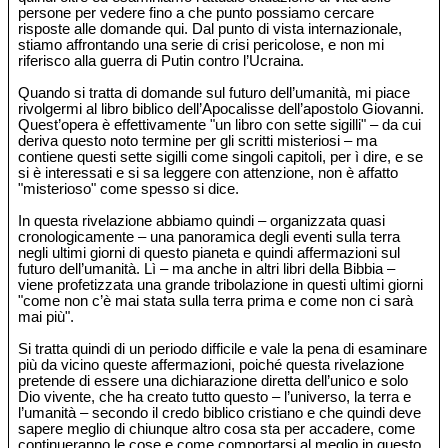
persone per vedere fino a che punto possiamo cercare
risposte alle domande qui. Dal punto di vista internazionale,
stiamo affrontando una serie di crisi pericolose, e non mi
riferisco alla guerra di Putin contro l’Ucraina.
Quando si tratta di domande sul futuro dell’umanità, mi piace
rivolgermi al libro biblico dell’Apocalisse dell’apostolo Giovanni.
Quest’opera è effettivamente "un libro con sette sigilli" – da cui
deriva questo noto termine per gli scritti misteriosi – ma
contiene questi sette sigilli come singoli capitoli, per ì dire, e se
si è interessati e si sa leggere con attenzione, non è affatto
"misterioso" come spesso si dice.
In questa rivelazione abbiamo quindi – organizzata quasi
cronologicamente – una panoramica degli eventi sulla terra
negli ultimi giorni di questo pianeta e quindi affermazioni sul
futuro dell’umanità. Lì – ma anche in altri libri della Bibbia –
viene profetizzata una grande tribolazione in questi ultimi giorni
"come non c’è mai stata sulla terra prima e come non ci sarà
mai più".
Si tratta quindi di un periodo difficile e vale la pena di esaminare
più da vicino queste affermazioni, poiché questa rivelazione
pretende di essere una dichiarazione diretta dell’unico e solo
Dio vivente, che ha creato tutto questo – l’universo, la terra e
l’umanità – secondo il credo biblico cristiano e che quindi deve
sapere meglio di chiunque altro cosa sta per accadere, come
continueranno le cose e come comportarsi al meglio in questo