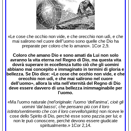
«Le cose che occhio non vide, e che orecchio non udì, e che
mai salirono nel cuore dell’’uomo sono quelle che Dio ha
preparate per coloro che lo amano». 1Cor 2,9.
Coloro che amano Dio e sono amati da Lui non solo
avranno la vita eterna nel Regno di Dio, ma questa vita
dovrà superare in eccellenza tutto ciò che gli uomini
abbiano mai concepito e immaginato in termini di gloria e
bellezza. Se Dio dice: «Le cose che occhio non vide, e che
orecchio non udì, e che mai salirono nel cuore
dell’uomo», allora la vita nell’eternità del Regno di Dio
deve essere davvero di una bellezza inimmaginabile per
l’uomo.
«Ma l’uomo naturale
(nel’originale: l’uomo ‘dell’anima’, cioè gli
uomini ‘dal basso’, che pensano più con il loro
istinto/sentimento che con il loro cervello/spirito)
non riceve le
cose dello Spirito di Dio, perché esse sono pazzia per lui; e
non le può conoscere, perché devono essere giudicate
spiritualmente.» 1Cor 2,14.