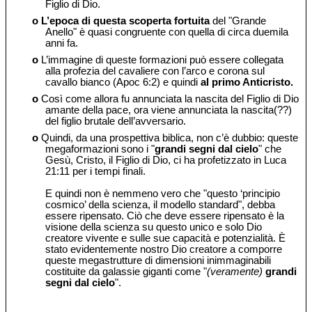
Figlio di Dio.
o
L’epoca di questa scoperta fortuita
del "Grande
Anello" è quasi congruente con quella di circa duemila
anni fa.
o
L’immagine di queste formazioni può essere collegata
alla profezia del cavaliere con l’arco e corona sul
cavallo bianco (Apoc 6:2) e quindi
al primo Anticristo.
o
Così come allora fu annunciata la nascita del Figlio di Dio
amante della pace, ora viene annunciata la nascita(??)
del figlio brutale dell’avversario.
o
Quindi, da una prospettiva biblica, non c’è dubbio: queste
megaformazioni sono i "
grandi segni dal cielo
" che
Gesù, Cristo, il Figlio di Dio, ci ha profetizzato in Luca
21:11 per i tempi finali.
E quindi non è nemmeno vero che "questo ‘principio
cosmico’ della scienza, il modello standard", debba
essere ripensato. Ciò che deve essere ripensato è la
visione della scienza su questo unico e solo Dio
creatore vivente e sulle sue capacità e potenzialità. È
stato evidentemente nostro Dio creatore a comporre
queste megastrutture di dimensioni inimmaginabili
costituite da galassie giganti come "
(veramente)
grandi
segni dal cielo
".