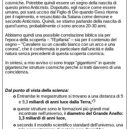
cosmiche. Potrebbe quindi essere un segno della nascita di
questo primo Anticristo. Dopotutto, egli nasce come essere
umano, poi sarà ucciso dal Figlio di Dio quando Gesù ritorna
per il rapimento, e resuscitato da Satana come demone e
secondo Anticristo. Quindi, se stiamo parlando della nascita di
quest’uomo, probabilmente ci sono ancora 20-30 anni.
Abbiamo quindi una possibile correlazione biblica sia per
l’epoca della scoperta – "l’Epifania" – sia per il contenuto del
segno – "Cavaliere su un cavallo bianco con un arco e una
corona", che è confermata in particolare dall’unicità e dalla
natura senza precedenti di questa scoperta cosmica.
In sintesi, a mio avviso ci sono troppi "gigantismi" in queste
gigantesche strutture cosmiche perché si tratti davvero di una
coincidenza.
Dal punto di vista della scienza:
o
Entrambe le megastrutture si trovano a una distanza di 9
¹)
e 9,3
miliardi di anni luce dalla Terra,¹
o
queste strutture sono le formazioni più grandi mai
incontrate nell’universo, il
diametro del Grande Anello:
1,3 miliardi di anni luce,
o
secondo il modello scientifico standard dell’universo, una