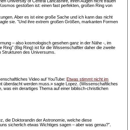
hen University of Central Lancashire, ihren Augen nicht trauen
im Kosmos gestoßen ist: einen fast perfekten, großen Ring von
kungen. Aber es ist eine große Sache und ich kann das nicht
" sagte sie. "Und ihre extrem großen Größen, markanten Formen
Entfernung – also kosmologisch gesehen ganz in der Nähe -, im
Ring" (Big Ring) ist für die Wissenschaftler daher die zweite
en Strukturen des Universums.
senschaftliches Video auf YouTube:
Etwas stimmt nicht im
cht überdacht werden muss.» sagte Lopez. (Wissenschaftliches
, was ein derartiges Thema auf einer biblisch-christlichen
pez, die Doktorandin der Astronomie, welche diese
ns sicherlich etwas Wichtiges sagen – aber was genau?".