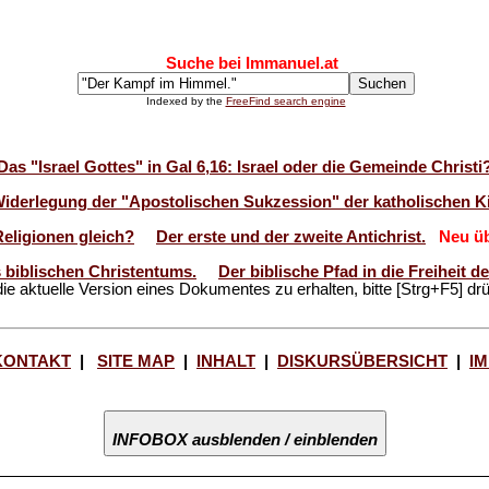
Suche bei Immanuel.at
Indexed by the
FreeFind search engine
Das "Israel Gottes" in Gal 6,16: Israel oder die Gemeinde Christi
Widerlegung der "Apostolischen Sukzession" der katholischen Ki
Religionen gleich?
Der erste und der zweite Antichrist.
Neu üb
 biblischen Christentums.
Der biblische Pfad in die Freiheit 
ie aktuelle Version eines Dokumentes zu erhalten, bitte [Strg+F5] dr
KONTAKT
|
SITE MAP
|
INHALT
|
DISKURSÜBERSICHT
|
I
INFOBOX ausblenden / einblenden