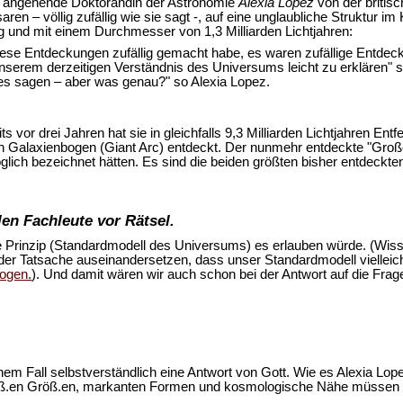
ie angehende Doktorandin der Astronomie
Alexia Lopez
von der britisc
aren – völlig zufällig wie sie sagt -, auf eine unglaubliche Struktur 
ng und mit einem Durchmesser von 1,3 Milliarden Lichtjahren:
 diese Entdeckungen zufällig gemacht habe, es waren zufällige Entdec
t unserem derzeitigen Verständnis des Universums leicht zu erklären
s sagen – aber was genau?" so Alexia Lopez.
eits vor drei Jahren hat sie in gleichfalls 9,3 Milliarden Lichtjahren 
n Galaxienbogen (Giant Arc) entdeckt. Der nunmehr entdeckte "Große 
öglich bezeichnet hätten. Es sind die beiden größten bisher entdeckt
en Fachleute vor Rätsel.
 Prinzip (Standardmodell des Universums) es erlauben würde. (Wis
 der Tatsache auseinandersetzen, dass unser Standardmodell viellei
bogen.
). Und damit wären wir auch schon bei der Antwort auf die Frage
einem Fall selbstverständlich eine Antwort von Gott. Wie es Alexia Lo
groß.en Größ.en, markanten Formen und kosmologische Nähe müssen u