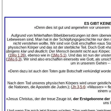
ES GIBT KEIN
«Denn dies ist gut und angenehm vor unserem H
Aufgrund von fehlerhaften Bibelübersetzungen ist dem überwie
Lebewesen sind. Man hat in der Schöpfungsgeschichte nur den ste
nicht verstehen wollte. Wir sind von Gott erschaffen «aus St
physischen Körper und das ist der sterbliche Teil. Doch Gott «h
übrigens klar und deutlich: Der Mensch besteht nicht aus Körpe
(
1Mo 1,26
), ebenso wie in (
1Mo 5,1
). Und das ist nun der unste
(
1Mo 6,3
). Wir sind also erschaffen einerseits wie Gott, als uns
um in unserem Gehirn – d
«Denn dazu ist auch den Toten gute Botschaft verkündigt wor
Nach dem Tod unseres physischen Körpers wird unser geistlich
die Nationen, die Aposteln die Juden.); (
Jh 3,5-6
: «Wasser» = fl
einem un
«Jesus Christus, der der treue Zeuge ist,
der Erstgeborene der
uns 
Und wenn Sie mich jetzt fragen würden: "Von welchem ‘geistigen 