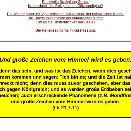
Die zweite Schöpfung Gottes.
Ist die christliche Religion eine Götzenreligion?
Die Widerlegung der "Apostolischen Sukzession" der katholischen Kirche.
Die Transsubstantiation der katholischen Kirche
Gibt es die Unsterblichkeit der Seele?
Die Heilsgeschichte in Kurzfassung.
Und große Zeichen vom Himmel wird es geben
denn das sein, und was ist das Zeichen, wann dies gesch
men kommen und sagen: "Ich bin es; und die Zeit ist n
eckt nicht; denn dies muss zuvor geschehen, aber das E
ich gegen Königreich; und es werden große Erdbeben se
Seuchen; auch erschreckende Phänomene
(z.B. Mondfins
und große Zeichen vom Himmel wird es geben.
(Lk 21,7-11)