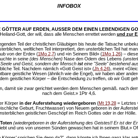
INFOBOX
E GÖTTER AUF ERDEN, AUSSER DEM EINEN LEBENDIGEN GO
eiland-Gott, der will, dass alle Menschen errettet werden
und zur E
genden Teil der christlichen Gläubigen bis heute die Tatsache unbek
rblichen, weltlichen Teil interpretiert, den unsterblichen Teil hat m
aub von der Erde» (
1Mo 2,7
) und «in Seinem Bild» (
1Mo 1,26
) – dies
auchte in seine
(des Menschen)
Nase den Odem des Lebens
(unster
r, Seele und Geist, sondern der Mensch
ist
eine "Seele" bestehend au
rbliche Teil. Nachdem nämlich «Gott Geist ist» (
Jh 4,24
), meint «Glei
ichtbare geistliche Wesen (ähnlich wie die Engel), wir haben aber and
em geistlichen Körper – die Entscheidung zu treffen, ob wir Gott geh
den, damit sie zwar gerichtet werden dem Menschen gemäß. nach dem
nach dem Geist.» 1Ptr 4,6.
er Körper
in der Auferstehung wiedergeboren
(
Mt 19,28
= Letztes 
eischliche Geburt, Fruchtwasser) von Neuem geboren in der Auferst
sterblichen geistlichen Geschöpf im Reich Gottes oder in der Hölle. 
 Toten
(wiedergeboren in der Auferstehung des Geistes!! Er ist der Er
liebt und uns von unseren Sünden gewaschen hat in seinem Blut.» Off
Körper’ sprichen Sie denn da?", dann könnte ich Ihnen ganz klar antwo