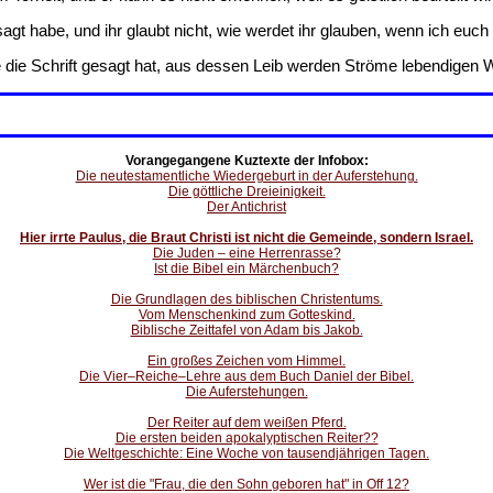
gt habe, und ihr glaubt nicht, wie werdet ihr glauben, wenn ich eu
 die Schrift gesagt hat, aus dessen Leib werden Ströme lebendigen W
Vorangegangene Kuztexte der Infobox:
Die neutestamentliche Wiedergeburt in der Auferstehung.
Die göttliche Dreieinigkeit.
Der Antichrist
Hier irrte Paulus, die Braut Christi ist nicht die Gemeinde, sondern Israel.
Die Juden – eine Herrenrasse?
Ist die Bibel ein Märchenbuch?
Die Grundlagen des biblischen Christentums.
Vom Menschenkind zum Gotteskind.
Biblische Zeittafel von Adam bis Jakob.
Ein großes Zeichen vom Himmel.
Die Vier–Reiche–Lehre aus dem Buch Daniel der Bibel.
Die Auferstehungen.
Der Reiter auf dem weißen Pferd.
Die ersten beiden apokalyptischen Reiter??
Die Weltgeschichte: Eine Woche von tausendjährigen Tagen.
Wer ist die "Frau, die den Sohn geboren hat" in Off 12?