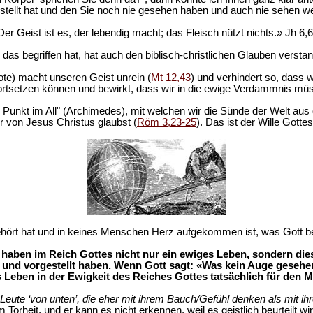
tellt hat und den Sie noch nie gesehen haben und auch nie sehen werd
Der Geist ist es, der lebendig macht; das Fleisch nützt nichts.» Jh 6,6
das begriffen hat, hat auch den biblisch-christlichen Glauben versta
te) macht unseren Geist unrein (
Mt 12,43
) und verhindert so, dass
ortsetzen können und bewirkt, dass wir in die ewige Verdammnis mü
te Punkt im All" (Archimedes), mit welchen wir die Sünde der Welt a
r von Jesus Christus glaubst (
Röm 3,23-25
). Das ist der Wille Gottes
rt hat und in keines Menschen Herz aufgekommen ist, was Gott berei
haben im Reich Gottes nicht nur ein ewiges Leben, sondern diese
 und vorgestellt haben. Wenn Gott sagt: «Was kein Auge gesehe
Leben in der Ewigkeit des Reiches Gottes tatsächlich für den M
d Leute ‘von unten’, die eher mit ihrem Bauch/Gefühl denken als mit ih
m Torheit, und er kann es nicht erkennen, weil es geistlich beurteilt wi