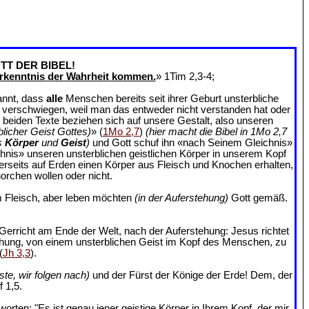
TT DER BIBEL!
rkenntnis der Wahrheit kommen.
» 1Tim 2,3-4;
annt, dass
alle
Menschen bereits seit ihrer Geburt unsterbliche
an verschwiegen, weil man das entweder nicht verstanden hat oder
e beiden Texte beziehen sich auf unsere Gestalt, also unseren
blicher Geist Gottes)
» (
1Mo 2,7
)
(hier macht die Bibel in 1Mo 2,7
s
Körper
und
Geist
)
und Gott schuf ihn «nach Seinem Gleichnis»
chnis» unseren unsterblichen geistlichen Körper in unserem Kopf
ererseits auf Erden einen Körper aus Fleisch und Knochen erhalten,
orchen wollen oder nicht.
 Fleisch, aber leben möchten
(in der Auferstehung)
Gott gemäß.
Gerricht am Ende der Welt, nach der Auferstehung: Jesus richtet
ehung, von einem unsterblichen Geist im Kopf des Menschen, zu
(
Jh 3,3
).
ste, wir folgen nach)
und der Fürst der Könige der Erde! Dem, der
 1,5.
rten: "Es ist genau jener geistige Körper in Ihrem Kopf, der mir