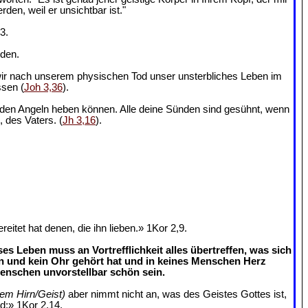
en, weil er unsichtbar ist."
3.
nden.
 wir nach unserem physischen Tod unser unsterbliches Leben im
ssen (
Joh 3,36
).
us den Angeln heben können. Alle deine Sünden sind gesühnt, wenn
, des Vaters. (
Jh 3,16
).
tet hat denen, die ihn lieben.» 1Kor 2,9.
s Leben muss an Vortrefflichkeit alles übertreffen, was sich
n und kein Ohr gehört hat und in keines Menschen Herz
enschen unvorstellbar schön sein.
rem Hirn/Geist)
aber nimmt nicht an, was des Geistes Gottes ist,
rd;» 1Kor 2,14.