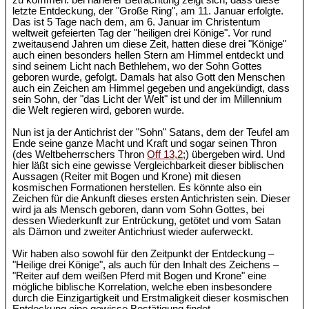
zu kommen: bei näherer Betrachtung zeigt sich, dass diese
letzte Entdeckung, der "Große Ring", am 11. Januar erfolgte.
Das ist 5 Tage nach dem, am 6. Januar im Christentum
weltweit gefeierten Tag der "heiligen drei Könige". Vor rund
zweitausend Jahren um diese Zeit, hatten diese drei "Könige"
auch einen besonders hellen Stern am Himmel entdeckt und
sind seinem Licht nach Bethlehem, wo der Sohn Gottes
geboren wurde, gefolgt. Damals hat also Gott den Menschen
auch ein Zeichen am Himmel gegeben und angekündigt, dass
sein Sohn, der "das Licht der Welt" ist und der im Millennium
die Welt regieren wird, geboren wurde.
Nun ist ja der Antichrist der "Sohn" Satans, dem der Teufel am
Ende seine ganze Macht und Kraft und sogar seinen Thron
(des Weltbeherrschers Thron
Off 13,2
;) übergeben wird. Und
hier läßt sich eine gewisse Vergleichbarkeit dieser biblischen
Aussagen (Reiter mit Bogen und Krone) mit diesen
kosmischen Formationen herstellen. Es könnte also ein
Zeichen für die Ankunft dieses ersten Antichristen sein. Dieser
wird ja als Mensch geboren, dann vom Sohn Gottes, bei
dessen Wiederkunft zur Entrückung, getötet und vom Satan
als Dämon und zweiter Antichriust wieder auferweckt.
Wir haben also sowohl für den Zeitpunkt der Entdeckung –
"Heilige drei Könige", als auch für den Inhalt des Zeichens –
"Reiter auf dem weißen Pferd mit Bogen und Krone" eine
mögliche biblische Korrelation, welche eben insbesondere
durch die Einzigartigkeit und Erstmaligkeit dieser kosmischen