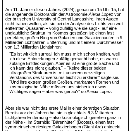
Am 11. Jänner diesen Jahres (2024), genau um 15 Uhr 15, hat
die angehende Doktorandin der Astronomie
Alexia Lopez
von
der britischen University of Central Lancashire, ihren Augen
nicht trauen wollen, als sie bei der Analyse des Lichts von weit
entfernten Quasaren – völlig zufällig wie sie sagt -, auf eine
unglaubliche Struktur im Kosmos gestoßen ist: einen fast
perfekten, großen Ring von Galaxien und Galaxienhaufen in 9
Milliarden Lichtjahren Entfernung und mit einem Durchmesser
von 1,3 Milliarden Lichtjahren:
"Es ist wirklich surreal. Ich muss mich schon kneifen, weil
ich diese Entdeckungen zufällig gemacht habe, es waren
zufällige Entdeckungen. Aber es ist eine große Sache und
ich kann das nicht glauben." – "Keine dieser beiden
ultragroßen Strukturen ist mit unserem derzeitigen
Verständnis des Universums leicht zu erklären" sagte sie.
"Und ihre extrem großen Größen, markanten Formen und
kosmologische Nähe müssen uns sicherlich etwas
Wichtiges sagen – aber was genau?" so Alexia Lopez.
Aber sie war nicht das erste Mal in einer derartigen Situation.
Bereits vor drei Jahren hat sie in gleichfalls 9,3 Milliarden
Lichtjahren Entfernung – also kosmologisch gesehen ganz in
der Nähe -, im Sternbild "Bärenhüter" (Bootes), einen fast
symmetrischen riesigen Galaxienbogen (Giant Arc) entdeckt.