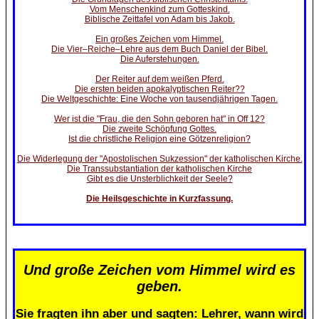
Vom Menschenkind zum Gotteskind.
Biblische Zeittafel von Adam bis Jakob.
Ein großes Zeichen vom Himmel.
Die Vier–Reiche–Lehre aus dem Buch Daniel der Bibel.
Die Auferstehungen.
Der Reiter auf dem weißen Pferd.
Die ersten beiden apokalyptischen Reiter??
Die Weltgeschichte: Eine Woche von tausendjährigen Tagen.
Wer ist die "Frau, die den Sohn geboren hat" in Off 12?
Die zweite Schöpfung Gottes.
Ist die christliche Religion eine Götzenreligion?
Die Widerlegung der "Apostolischen Sukzession" der katholischen Kirche.
Die Transsubstantiation der katholischen Kirche
Gibt es die Unsterblichkeit der Seele?
Die Heilsgeschichte in Kurzfassung.
Und große Zeichen vom Himmel wird es
geben.
Sie fragten ihn aber und sagten: Lehrer, wann wird