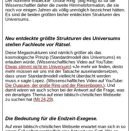
Der nunmehr entdeckte "Große Ring" (Big Ring) ist für die
Wissenschaftler daher die zweite Himmelsformation, die sie
noch vor einigen Jahren als völlig unmöglich bezeichnet hätten.
Es sind die beiden größten bisher entdeckten Strukturen des
Universums.
Neu entdeckte größte Strukturen des Universums
stellen Fachleute vor Rätsel.
Diese Megastrukturen sind nämlich größer als das
kosmologische Prinzip (Standardmodell des Universums) es
erlauben würde. (Wissenschaftliches Video auf YouTube:
Etwas stimmt nicht im Universum
) «Je mehr wir finden, desto
mehr müssen wir uns mit der Tatsache auseinandersetzen,
dass unser Standardmodell vielleicht überdacht werden
muss.» sagte Lopez. (Wissenschaftliches Video auf YouTube:
Die Quasare, der große Ring und der Riesenbogen.
). Und
damit wären wir auch schon bei der Antwort auf die Frage, was
ein derartiges Thema auf einer biblisch-christlichen Webseite
zu suchen hat (
Mt 24,29
).
Die Bedeutung für die Endzeit-Exegese.
Auf einer biblisch-christlichen Webseite erwartet man sich in so