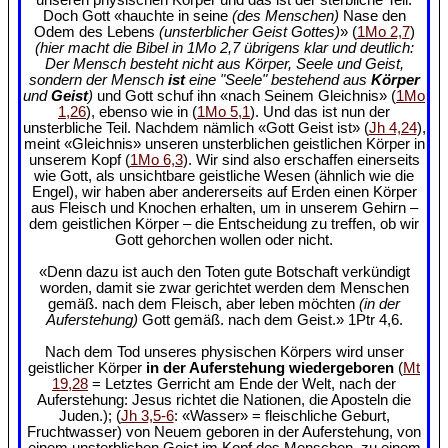
Doch Gott «hauchte in seine
(des Menschen)
Nase den
Odem des Lebens
(unsterblicher Geist Gottes)
» (
1Mo 2,7
)
(hier macht die Bibel in 1Mo 2,7 übrigens klar und deutlich:
Der Mensch besteht nicht aus Körper, Seele und Geist,
sondern der Mensch
ist
eine "Seele" bestehend aus
Körper
und
Geist
)
und Gott schuf ihn «nach Seinem Gleichnis» (
1Mo
1,26
), ebenso wie in (
1Mo 5,1
). Und das ist nun der
unsterbliche Teil. Nachdem nämlich «Gott Geist ist» (
Jh 4,24
),
meint «Gleichnis» unseren unsterblichen geistlichen Körper in
unserem Kopf (
1Mo 6,3
). Wir sind also erschaffen einerseits
wie Gott, als unsichtbare geistliche Wesen (ähnlich wie die
Engel), wir haben aber andererseits auf Erden einen Körper
aus Fleisch und Knochen erhalten, um in unserem Gehirn –
dem geistlichen Körper – die Entscheidung zu treffen, ob wir
Gott gehorchen wollen oder nicht.
«Denn dazu ist auch den Toten gute Botschaft verkündigt
worden, damit sie zwar gerichtet werden dem Menschen
gemäß. nach dem Fleisch, aber leben möchten
(in der
Auferstehung)
Gott gemäß. nach dem Geist.» 1Ptr 4,6.
Nach dem Tod unseres physischen Körpers wird unser
geistlicher Körper
in der Auferstehung wiedergeboren
(
Mt
19,28
= Letztes Gerricht am Ende der Welt, nach der
Auferstehung: Jesus richtet die Nationen, die Aposteln die
Juden.); (
Jh 3,5-6
: «Wasser» = fleischliche Geburt,
Fruchtwasser) von Neuem geboren in der Auferstehung, von
einem unsterblichen Geist im Kopf des Menschen, zu einem