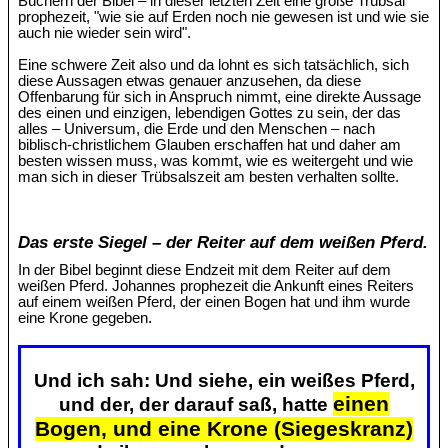
Büchern der Bibel – in dieser letzten Zeit eine große Trübsal
prophezeit, "wie sie auf Erden noch nie gewesen ist und wie sie
auch nie wieder sein wird".
Eine schwere Zeit also und da lohnt es sich tatsächlich, sich
diese Aussagen etwas genauer anzusehen, da diese
Offenbarung für sich in Anspruch nimmt, eine direkte Aussage
des einen und einzigen, lebendigen Gottes zu sein, der das
alles – Universum, die Erde und den Menschen – nach
biblisch-christlichem Glauben erschaffen hat und daher am
besten wissen muss, was kommt, wie es weitergeht und wie
man sich in dieser Trübsalszeit am besten verhalten sollte.
Das erste Siegel – der Reiter auf dem weißen Pferd.
In der Bibel beginnt diese Endzeit mit dem Reiter auf dem
weißen Pferd. Johannes prophezeit die Ankunft eines Reiters
auf einem weißen Pferd, der einen Bogen hat und ihm wurde
eine Krone gegeben.
Und ich sah: Und siehe, ein weißes Pferd,
einen
und der, der darauf saß, hatte
Bogen, und eine Krone (Siegeskranz)