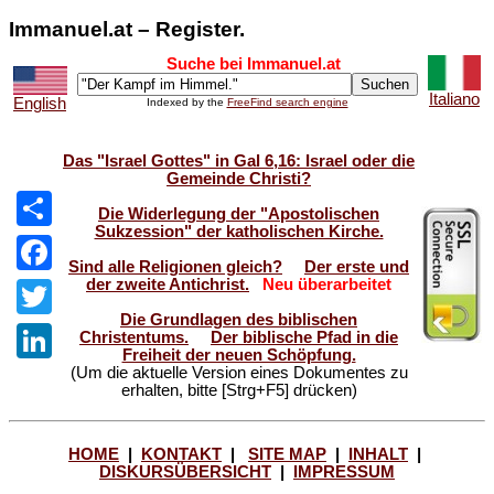
Immanuel.at – Register.
Suche bei Immanuel.at
Italiano
English
Indexed by the
FreeFind search engine
Das "Israel Gottes" in Gal 6,16: Israel oder die
Gemeinde Christi?
Die Widerlegung der "Apostolischen
Sukzession" der katholischen Kirche.
Share
Sind alle Religionen gleich?
Der erste und
der zweite Antichrist.
Neu überarbeitet
Facebook
Die Grundlagen des biblischen
Twitter
Christentums.
Der biblische Pfad in die
Freiheit der neuen Schöpfung.
(Um die aktuelle Version eines Dokumentes zu
LinkedIn
erhalten, bitte [Strg+F5] drücken)
HOME
|
KONTAKT
|
SITE MAP
|
INHALT
|
DISKURSÜBERSICHT
|
IMPRESSUM