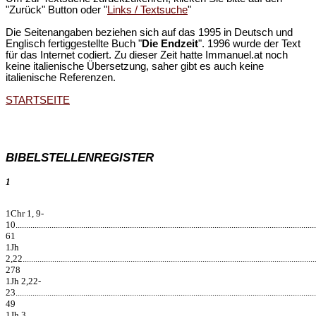
"Zurück" Button oder "
Links / Textsuche
"
Die Seitenangaben beziehen sich auf das 1995 in Deutsch und
Englisch fertiggestellte Buch "
Die Endzeit
". 1996 wurde der Text
für das Internet codiert. Zu dieser Zeit hatte Immanuel.at noch
keine italienische Übersetzung, saher gibt es auch keine
italienische Referenzen.
STARTSEITE
BIBELSTELLENREGISTER
1
1Chr 1, 9-
10..............................................................................................................................................
61
1Jh
2,22...........................................................................................................................................
278
1Jh 2,22-
23..............................................................................................................................................
49
1Jh 3,