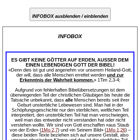
INFOBOX ausblenden / einblenden
INFOBOX
ES GIBT KEINE GÖTTER AUF ERDEN, AUSSER DEM
EINEN LEBENDIGEN GOTT DER BIBEL!
«Denn dies ist gut und angenehm vor unserem Heiland-Gott,
der will, dass alle Menschen errettet werden
und zur
Erkenntnis der Wahrheit kommen.
» 1Tim 2,3-4;
Aufgrund von fehlerhaften Bibelübersetzungen ist dem
überwiegenden Teil der christlichen Gläubigen bis heute die
Tatsache unbekannt, dass
alle
Menschen bereits seit ihrer
Geburt unsterbliche Lebewesen sind. Man hat in der
Schöpfungsgeschichte nur den sterblichen, weltlichen Teil
interpretiert, den unsterblichen Teil hat man verschwiegen,
weil man das entweder nicht verstanden hat oder nicht
verstehen wollte. Wir sind von Gott erschaffen «aus Staub
von der Erde» (
1Mo 2,7
) und «in Seinem Bild» (
1Mo 1,26
) –
diese beiden Texte beziehen sich auf unsere Gestalt, also
unseren physischen Körper und das ist der sterbliche Teil.