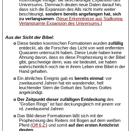
Kosmologie infrage: die beschleunigte Expansion des
Universums. Demnach deuten neue Daten darauf hin,
dass sich die Expansion des Alls nicht mehr weiter
beschleunigt,
sondern bereits angefangen hat, sich
zu verlangsamen
. (
Neue Erkenntnisse aus Südkorea:
Verlangsamte Expansion des Universums.
)
Aus der Sicht der Bibel:
o
Diese beiden kosmischen Formationen wurden
zufällig
entdeckt, als die Forscher das Licht von weit entfernten
Quasaren untersucht haben. Diese Leute haben keine
Ahnung davon, dass es diese Prophezeiung in der Bibel
gibt, geschweige denn, was sie bedeutet, sie haben
wahrscheinlich noch nie in ihrem Leben eine Bibel in der
Hand gehalten.
o
Ein ähnliches Ereignis gab es
bereits einmal
: vor
zweitausend Jahren hat ein wandernder, hell
leuchtender Stern die Geburt des Sohnes Gottes
angekündigt.
o
Der Zeitpunkt dieser zufälligen Entdeckung
des
"Großen Rings" ist fast deckungsgleich mit jenem vor
rd. zweitausend Jahren
o
Das Bild dieser Formationen läßt sich mit der
Prophezeiung des Reiters mit Bogen auf dem weißen
Pferd (
Off 6,2
;) und somit
auf den ersten Antichrist
deuten.