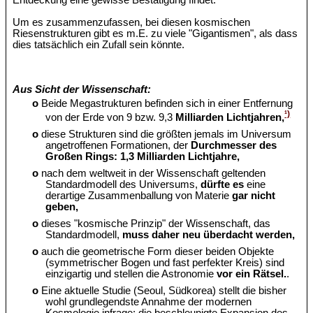
Entdeckung eine gewisse Bestätigung findet.
Um es zusammenzufassen, bei diesen kosmischen
Riesenstrukturen gibt es m.E. zu viele "Gigantismen", als dass
dies tatsächlich ein Zufall sein könnte.
Aus Sicht der Wissenschaft:
o
Beide Megastrukturen befinden sich in einer Entfernung
¹)
von der Erde von 9 bzw. 9,3
Milliarden Lichtjahren,
o
diese Strukturen sind die größten jemals im Universum
angetroffenen Formationen, der
Durchmesser des
Großen Rings: 1,3 Milliarden Lichtjahre,
o
nach dem weltweit in der Wissenschaft geltenden
Standardmodell des Universums,
dürfte es
eine
derartige Zusammenballung von Materie
gar nicht
geben,
o
dieses "kosmische Prinzip" der Wissenschaft, das
Standardmodell,
muss daher neu überdacht werden,
o
auch die geometrische Form dieser beiden Objekte
(symmetrischer Bogen und fast perfekter Kreis) sind
einzigartig und stellen die Astronomie
vor ein Rätsel.
.
o
Eine aktuelle Studie (Seoul, Südkorea) stellt die bisher
wohl grundlegendste Annahme der modernen