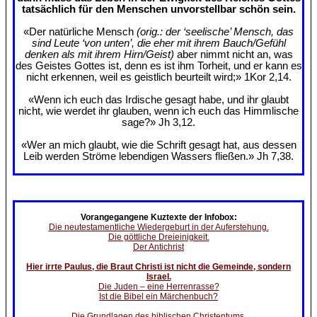
tatsächlich für den Menschen unvorstellbar schön sein.
«Der natürliche Mensch
(orig.: der ‘seelische’ Mensch, das
sind Leute ‘von unten’, die eher mit ihrem Bauch/Gefühl
denken als mit ihrem Hirn/Geist)
aber nimmt nicht an, was
des Geistes Gottes ist, denn es ist ihm Torheit, und er kann es
nicht erkennen, weil es geistlich beurteilt wird;» 1Kor 2,14.
«Wenn ich euch das Irdische gesagt habe, und ihr glaubt
nicht, wie werdet ihr glauben, wenn ich euch das Himmlische
sage?» Jh 3,12.
«Wer an mich glaubt, wie die Schrift gesagt hat, aus dessen
Leib werden Ströme lebendigen Wassers fließen.» Jh 7,38.
Vorangegangene Kuztexte der Infobox:
Die neutestamentliche Wiedergeburt in der Auferstehung.
Die göttliche Dreieinigkeit.
Der Antichrist
Hier irrte Paulus, die Braut Christi ist nicht die Gemeinde, sondern
Israel.
Die Juden – eine Herrenrasse?
Ist die Bibel ein Märchenbuch?
Die Grundlagen des biblischen Christentums.