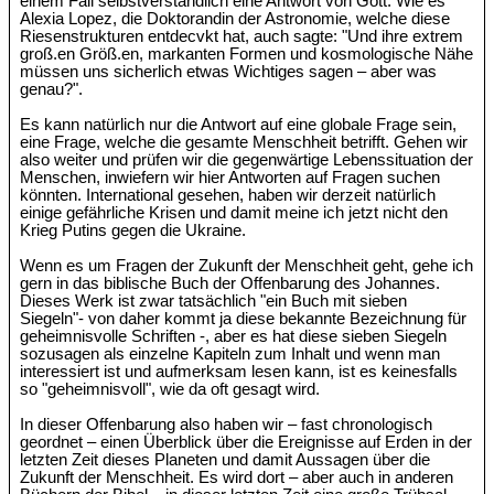
einem Fall selbstverständlich eine Antwort von Gott. Wie es
Alexia Lopez, die Doktorandin der Astronomie, welche diese
Riesenstrukturen entdecvkt hat, auch sagte: "Und ihre extrem
groß.en Größ.en, markanten Formen und kosmologische Nähe
müssen uns sicherlich etwas Wichtiges sagen – aber was
genau?".
Es kann natürlich nur die Antwort auf eine globale Frage sein,
eine Frage, welche die gesamte Menschheit betrifft. Gehen wir
also weiter und prüfen wir die gegenwärtige Lebenssituation der
Menschen, inwiefern wir hier Antworten auf Fragen suchen
könnten. International gesehen, haben wir derzeit natürlich
einige gefährliche Krisen und damit meine ich jetzt nicht den
Krieg Putins gegen die Ukraine.
Wenn es um Fragen der Zukunft der Menschheit geht, gehe ich
gern in das biblische Buch der Offenbarung des Johannes.
Dieses Werk ist zwar tatsächlich "ein Buch mit sieben
Siegeln"- von daher kommt ja diese bekannte Bezeichnung für
geheimnisvolle Schriften -, aber es hat diese sieben Siegeln
sozusagen als einzelne Kapiteln zum Inhalt und wenn man
interessiert ist und aufmerksam lesen kann, ist es keinesfalls
so "geheimnisvoll", wie da oft gesagt wird.
In dieser Offenbarung also haben wir – fast chronologisch
geordnet – einen Überblick über die Ereignisse auf Erden in der
letzten Zeit dieses Planeten und damit Aussagen über die
Zukunft der Menschheit. Es wird dort – aber auch in anderen