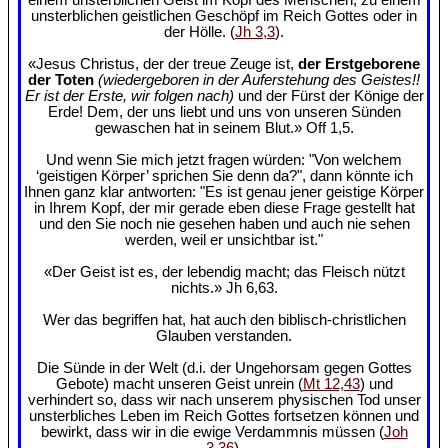
unsterblichen geistlichen Geschöpf im Reich Gottes oder in
der Hölle. (
Jh 3,3
).
«Jesus Christus, der der treue Zeuge ist,
der Erstgeborene
der Toten
(wiedergeboren in der Auferstehung des Geistes!!
Er ist der Erste, wir folgen nach)
und der Fürst der Könige der
Erde! Dem, der uns liebt und uns von unseren Sünden
gewaschen hat in seinem Blut.» Off 1,5.
Und wenn Sie mich jetzt fragen würden: "Von welchem
‘geistigen Körper’ sprichen Sie denn da?", dann könnte ich
Ihnen ganz klar antworten: "Es ist genau jener geistige Körper
in Ihrem Kopf, der mir gerade eben diese Frage gestellt hat
und den Sie noch nie gesehen haben und auch nie sehen
werden, weil er unsichtbar ist."
«Der Geist ist es, der lebendig macht; das Fleisch nützt
nichts.» Jh 6,63.
Wer das begriffen hat, hat auch den biblisch-christlichen
Glauben verstanden.
Die Sünde in der Welt (d.i. der Ungehorsam gegen Gottes
Gebote) macht unseren Geist unrein (
Mt 12,43
) und
verhindert so, dass wir nach unserem physischen Tod unser
unsterbliches Leben im Reich Gottes fortsetzen können und
bewirkt, dass wir in die ewige Verdammnis müssen (
Joh
3,36
).