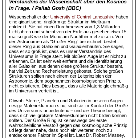
Verständnis der Wissenschaft über den Kosmos
in Frage. / Pallab Gosh (BBC)
Wissenschaftler der
University of Central Lancashire
haben
eine gigantische, ringförmige Struktur im Weltraum
entdeckt. Sie hat einen Durchmesser von 1,3 Milliarden
Lichtjahren und scheint von der Erde aus gesehen etwa 15-
mal so groß wie der Mond am Nachthimmel zu sein. Von
den Astronomen als "Großer Ring“ bezeichnet, besteht
dieser Ring aus Galaxien und Galaxienhaufen. Sie sagen,
dass er so groß ist, dass es unser Verständnis des
Universums in Frage stellt. Mit bloßem Auge ist er nicht zu
erkennen. Es ist sehr weit entfernt und die Identifizierung
aller Galaxien, aus denen diese größere Struktur besteht,
hat viel Zeit und Rechenleistung gekostet. Solche großen
Strukturen sollten nach einem der Leitprinzipien der
Astronomie, dem sogenannten kosmologischen Prinzip,
nicht existieren. Dies besagt, dass alle Materie gleichmäßig
im Universum verteilt ist.
Obwohl Sterne, Planeten und Galaxien in unseren Augen
riesige Materieklumpen sind, sind sie im Kontext der Größe
des Universums unbedeutend – und die Theorie besagt,
dass sich viel größere Materieklumpen nicht bilden können
sollten. Der Große Ring ist keineswegs der erste
wahrscheinliche Verstoß gegen das kosmologische Prinzip
ud legt daher nahe, dass noch ein weiterer, noch zu
entdeckender Faktor im Spiel ist. Laut Dr. Robert Massey,