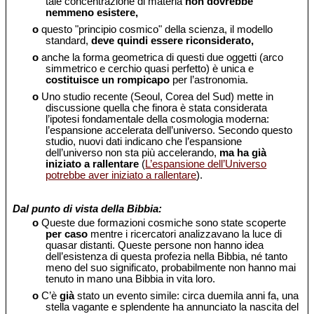
tale concentrazione di materia
non dovrebbe
nemmeno esistere,
o
questo "principio cosmico" della scienza, il modello
standard,
deve quindi essere riconsiderato,
o
anche la forma geometrica di questi due oggetti (arco
simmetrico e cerchio quasi perfetto) è unica e
costituisce un rompicapo
per l’astronomia.
o
Uno studio recente (Seoul, Corea del Sud) mette in
discussione quella che finora è stata considerata
l’ipotesi fondamentale della cosmologia moderna:
l’espansione accelerata dell’universo. Secondo questo
studio, nuovi dati indicano che l’espansione
dell’universo non sta più accelerando,
ma ha già
iniziato a rallentare
(
L’espansione dell’Universo
potrebbe aver iniziato a rallentare
).
Dal punto di vista della Bibbia:
o
Queste due formazioni cosmiche sono state scoperte
per caso
mentre i ricercatori analizzavano la luce di
quasar distanti. Queste persone non hanno idea
dell’esistenza di questa profezia nella Bibbia, né tanto
meno del suo significato, probabilmente non hanno mai
tenuto in mano una Bibbia in vita loro.
o
C’è
già
stato un evento simile: circa duemila anni fa, una
stella vagante e splendente ha annunciato la nascita del