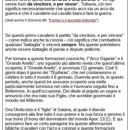
venne fuori
da vincitore, e per vincer
". Tuttavia, ciò non
significa necessariamente che questo arco sia un arco da
guerra e che il cavaliere sul cavallo bianco farà la guerra.
(Vedi anche il Discorso 86: "
Il primo e il secondo Anticristo
").
Se questo primo cavaliere è partito "da vincitore, e per vincere"
– come indica anche la corona – ciò significa che combatterà
qualsiasi "battaglia" e vincerà
sempre
. Ma queste potrebbero
anche essere battaglie di parole e dispute politiche.
Per tornare a queste formazioni cosmiche, l’"Arco Gigante" e il
"Grande Anello": uno sguardo più attento rivela che quest’ultima
scoperta, il "Grande Anello", è avvenuta l’11 gennaio. Cioè 5
giorni dopo il giorno dei "l’Epifania", che nel cristianesimo si
celebra in tutto il mondo il 6 gennaio. Duemila anni fa, in questo
periodo, anche questi tre avevano scoperto una stella
particolarmente luminosa nel cielo e l’avevano seguita fino a
Betlemme. In quell’occasione, Dio diede al popolo un segno e
annunciò che era nato suo Figlio, che avrebbe governato il
mondo nel Millennio.
Ora l’Anticristo è il "figlio" di Satana, al quale il diavolo
consegnerà alla fine tutto il suo potere e la sua forza e persino il
suo trono (il trono del dominatore del mondo Apoc 13:2;). E qui
possiamo fare un certo paragone tra queste affermazioni
bibliche (cavalieri con l’arco e corona) e queste formazioni