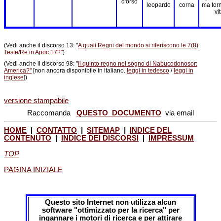
d'orso
leopardo
corna
ma torn
vi
(Vedi anche il discorso 13: "
A quali Regni del mondo si riferiscono le 7(8)
Teste/Re in Apoc 17?"
)
(Vedi anche il discorso 98: "
Il quinto regno nel sogno di Nabucodonosor:
America?"
[non ancora disponibile in italiano.
leggi in tedesco
/
leggi in
inglese
])
versione stampabile
Raccomanda
QUESTO DOCUMENTO
via email
HOME
|
CONTATTO
|
SITEMAP
|
INDICE DEL
CONTENUTO
|
INDICE DEI DISCORSI
|
IMPRESSUM
TOP
PAGINA INIZIALE
Questo sito Internet non utilizza alcun
software "ottimizzato per la ricerca" per
ingannare i motori di ricerca e per attirare