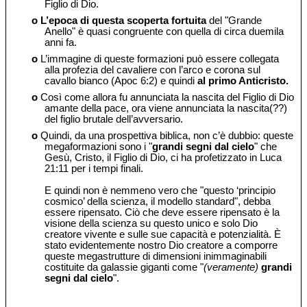
Figlio di Dio.
o
L’epoca di questa scoperta fortuita
del "Grande
Anello" è quasi congruente con quella di circa duemila
anni fa.
o
L’immagine di queste formazioni può essere collegata
alla profezia del cavaliere con l’arco e corona sul
cavallo bianco (Apoc 6:2) e quindi
al primo Anticristo.
o
Così come allora fu annunciata la nascita del Figlio di Dio
amante della pace, ora viene annunciata la nascita(??)
del figlio brutale dell’avversario.
o
Quindi, da una prospettiva biblica, non c’è dubbio: queste
megaformazioni sono i "
grandi segni dal cielo
" che
Gesù, Cristo, il Figlio di Dio, ci ha profetizzato in Luca
21:11 per i tempi finali.
E quindi non è nemmeno vero che "questo ‘principio
cosmico’ della scienza, il modello standard", debba
essere ripensato. Ciò che deve essere ripensato è la
visione della scienza su questo unico e solo Dio
creatore vivente e sulle sue capacità e potenzialità. È
stato evidentemente nostro Dio creatore a comporre
queste megastrutture di dimensioni inimmaginabili
costituite da galassie giganti come "
(veramente)
grandi
segni dal cielo
".