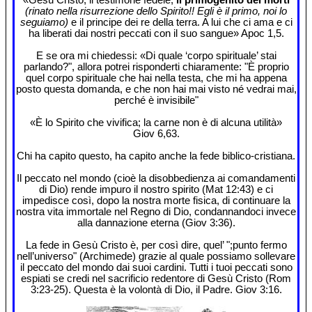
(rinato nella risurrezione dello Spirito!! Egli è il primo, noi lo
seguiamo)
e il principe dei re della terra. A lui che ci ama e ci
ha liberati dai nostri peccati con il suo sangue» Apoc 1,5.
E se ora mi chiedessi: «Di quale ‘corpo spirituale’ stai
parlando?", allora potrei risponderti chiaramente: "È proprio
quel corpo spirituale che hai nella testa, che mi ha appena
posto questa domanda, e che non hai mai visto né vedrai mai,
perché è invisibile"
«È lo Spirito che vivifica; la carne non è di alcuna utilità»
Giov 6,63.
Chi ha capito questo, ha capito anche la fede biblico-cristiana.
Il peccato nel mondo (cioè la disobbedienza ai comandamenti
di Dio) rende impuro il nostro spirito (Mat 12:43) e ci
impedisce così, dopo la nostra morte fisica, di continuare la
nostra vita immortale nel Regno di Dio, condannandoci invece
alla dannazione eterna (Giov 3:36).
La fede in Gesù Cristo è, per così dire, quel’ ";punto fermo
nell’universo" (Archimede) grazie al quale possiamo sollevare
il peccato del mondo dai suoi cardini. Tutti i tuoi peccati sono
espiati se credi nel sacrificio redentore di Gesù Cristo (Rom
3:23-25). Questa è la volontà di Dio, il Padre. Giov 3:16.