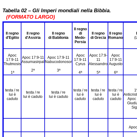
Tabella 02 – Gli Imperi mondiali nella Bibbia.
(FORMATO LARGO)
Il regno
Il regno
Il regno
Il regno
di
Il regno
Il regno
d'Egitto
d'Assiria
di Babilonia
Medo-
di Grecia
Romano
(
Persia
Apoc
Apoc
Apoc 17:9-
Apoc
Apoc 17:9-11
Apoc 17:9-11
17:9-11
17:9-11
11
17:9-11
Assurnasirpal
Nabucodonosor
Thutmosis
Cyrus
Alessandro
Augusto
2ª
3ª
1ª
4ª
5ª
6ª
testa / re
testa / re
testa / re
testa / re
1
testa / re
testa / re
lui è
lui è
lui è
lui è
Anticris
lui è caduto
lui è caduto
caduto
caduto
caduto
caduto
Apoc 
Giudiz
Sigi
Apoc