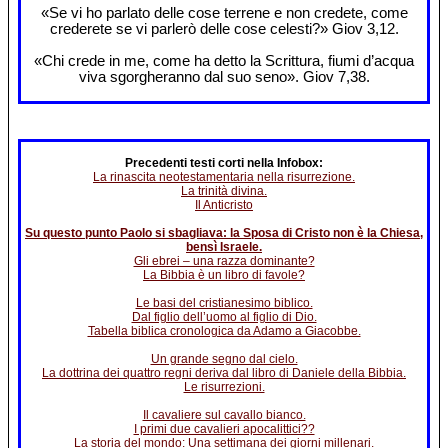
«Se vi ho parlato delle cose terrene e non credete, come
crederete se vi parlerò delle cose celesti?» Giov 3,12.
«Chi crede in me, come ha detto la Scrittura, fiumi d’acqua
viva sgorgheranno dal suo seno». Giov 7,38.
Precedenti testi corti nella Infobox:
La rinascita neotestamentaria nella risurrezione.
La trinità divina.
Il Anticristo
Su questo punto Paolo si sbagliava: la Sposa di Cristo non è la Chiesa,
bensì Israele.
Gli ebrei – una razza dominante?
La Bibbia è un libro di favole?
Le basi del cristianesimo biblico.
Dal figlio dell’uomo al figlio di Dio.
Tabella biblica cronologica da Adamo a Giacobbe.
Un grande segno dal cielo.
La dottrina dei quattro regni deriva dal libro di Daniele della Bibbia.
Le risurrezioni.
Il cavaliere sul cavallo bianco.
I primi due cavalieri apocalittici??
La storia del mondo: Una settimana dei giorni millenari.