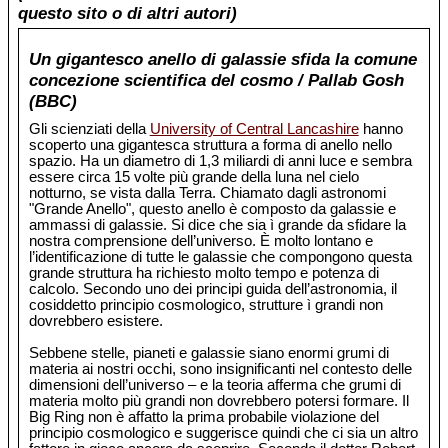
questo sito o di altri autori)
Un gigantesco anello di galassie sfida la comune
concezione scientifica del cosmo / Pallab Gosh
(BBC)
Gli scienziati della
University of Central Lancashire
hanno
scoperto una gigantesca struttura a forma di anello nello
spazio. Ha un diametro di 1,3 miliardi di anni luce e sembra
essere circa 15 volte più grande della luna nel cielo
notturno, se vista dalla Terra. Chiamato dagli astronomi
"Grande Anello", questo anello è composto da galassie e
ammassi di galassie. Si dice che sia ì grande da sfidare la
nostra comprensione dell’universo. È molto lontano e
l’identificazione di tutte le galassie che compongono questa
grande struttura ha richiesto molto tempo e potenza di
calcolo. Secondo uno dei principi guida dell’astronomia, il
cosiddetto principio cosmologico, strutture ì grandi non
dovrebbero esistere.
Sebbene stelle, pianeti e galassie siano enormi grumi di
materia ai nostri occhi, sono insignificanti nel contesto delle
dimensioni dell’universo – e la teoria afferma che grumi di
materia molto più grandi non dovrebbero potersi formare. Il
Big Ring non è affatto la prima probabile violazione del
principio cosmologico e suggerisce quindi che ci sia un altro