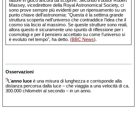
fattore in gioco ancora da scoprire. Secondo il dottor Robert
Massey, vicedirettore della Royal Astronomical Society, ci
sono prove sempre più evidenti per un ripensamento su un
punto chiave dell’astronomia: "Questa è la settima grande
struttura scoperta nell’universo che contraddice l’idea che il
cosmo sia liscio al massimo. Se queste strutture sono reali,
allora questo è sicuramente uno spunto di riflessione per i
cosmologi e per il pensiero accettato su come l’universo si
è evoluto nel tempo", ha detto.
(BBC News
).
Osservazioni
¹)
L’
anno luce
è una misura di lunghezza e corrisponde alla
distanza percorsa dalla luce – che viaggia a una velocità di ca.
300.000 chilometri al secondo – in un anno.