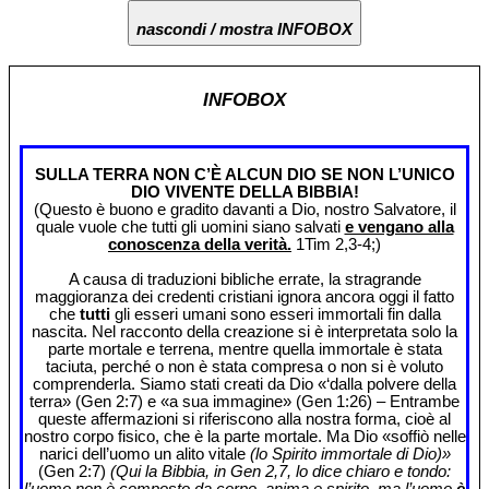
nascondi / mostra INFOBOX
INFOBOX
SULLA TERRA NON C’È ALCUN DIO SE NON L’UNICO
DIO VIVENTE DELLA BIBBIA!
(Questo è buono e gradito davanti a Dio, nostro Salvatore, il
quale vuole che tutti gli uomini siano salvati
e vengano alla
conoscenza della verità.
1Tim 2,3-4;)
A causa di traduzioni bibliche errate, la stragrande
maggioranza dei credenti cristiani ignora ancora oggi il fatto
che
tutti
gli esseri umani sono esseri immortali fin dalla
nascita. Nel racconto della creazione si è interpretata solo la
parte mortale e terrena, mentre quella immortale è stata
taciuta, perché o non è stata compresa o non si è voluto
comprenderla. Siamo stati creati da Dio «‘dalla polvere della
terra» (Gen 2:7) e «a sua immagine» (Gen 1:26) – Entrambe
queste affermazioni si riferiscono alla nostra forma, cioè al
nostro corpo fisico, che è la parte mortale. Ma Dio «soffiò nelle
narici dell’uomo un alito vitale
(lo Spirito immortale di Dio)»
(Gen 2:7)
(Qui la Bibbia, in Gen 2,7, lo dice chiaro e tondo:
l’uomo non è composto da corpo, anima e spirito, ma l’uomo
è