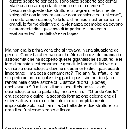
queste scoperte per caso, sono state scoperte accidentali.
Ma è una cosa importante e non riesco a crederci". –
Nessuna di queste due strutture ultra-grandi è facilmente
spiegabile con la nostra attuale comprensione dell’universo",
ha detto la ricercatrice, "e le loro dimensioni estremamente
grandi, le forme distintive e la vicinanza cosmologica devono
sicuramente dirci qualcosa di importante – ma cosa
esattamente?", ha detto Alexia Lopez.
Ma non era la prima volta che si trovava in una situazione del
genere. Come ha affermato anche Alexia Lopez, dottoranda in
astronomia che ha scoperto queste gigantesche strutture: "e le
loro dimensioni estremamente grandi, le forme distintive e la
vicinanza cosmologica devono sicuramente dirci qualcosa di
importante – ma cosa esattamente?".Tre anni fa, infatti, lei ha
scoperto un arco di galassie giganti quasi simmetrico (arco
rande) nella costellazione di "Custode di orsi" (Bootes),
anch’essa a 9,3 miliardi di anni luce di distanza – cioè,
cosmologicamente parlando, molto vicina. Il "Grande Anello"
ora scoperto è quindi la seconda formazione celeste che gli
scienziati avrebbero etichettato come completamente
impossibile solo pochi anni fa. Si tratta delle due strutture più
grandi dell’universo scoperte finora.
Le strutture più grandi dell’universo appena