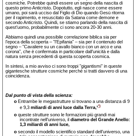
cosmiche. Potrebbe quindi essere un segno della nascita di
questo primo Anticristo. Dopotutto, egli nasce come essere
umano, poi sarà ucciso dal Figlio di Dio quando Gesù ritorna
per il rapimento, e resuscitato da Satana come demone e
secondo Anticristo. Quindi, se stiamo parlando della nascita di
quest’uomo, probabilmente ci sono ancora 20-30 anni.
Abbiamo quindi una possibile correlazione biblica sia per
l’epoca della scoperta – "l’Epifania" – sia per il contenuto del
segno – "Cavaliere su un cavallo bianco con un arco e una
corona", che è confermata in particolare dall’unicità e dalla
natura senza precedenti di questa scoperta cosmica.
In sintesi, a mio avviso ci sono troppi "gigantismi" in queste
gigantesche strutture cosmiche perché si tratti davvero di una
coincidenza.
Dal punto di vista della scienza:
o
Entrambe le megastrutture si trovano a una distanza di 9
¹)
e 9,3
miliardi di anni luce dalla Terra,¹
o
queste strutture sono le formazioni più grandi mai
incontrate nell’universo, il
diametro del Grande Anello:
1,3 miliardi di anni luce,
o
secondo il modello scientifico standard dell’universo, una