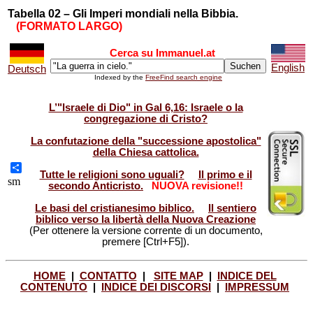
Tabella 02 – Gli Imperi mondiali nella Bibbia.
(FORMATO LARGO)
Cerca su Immanuel.at
English
Deutsch
Indexed by the
FreeFind search engine
L’"Israele di Dio" in Gal 6,16: Israele o la
congregazione di Cristo?
La confutazione della "successione apostolica"
della Chiesa cattolica.
Tutte le religioni sono uguali?
Il primo e il
Share
sm
secondo Anticristo.
NUOVA revisione!!
Le basi del cristianesimo biblico.
Il sentiero
biblico verso la libertà della Nuova Creazione
(Per ottenere la versione corrente di un documento,
premere [Ctrl+F5]).
HOME
|
CONTATTO
|
SITE MAP
|
INDICE DEL
CONTENUTO
|
INDICE DEI DISCORSI
|
IMPRESSUM