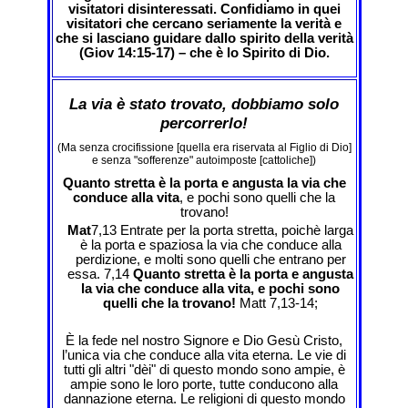
visitatori disinteressati. Confidiamo in quei
visitatori che cercano seriamente la verità e
che si lasciano guidare dallo spirito della verità
(Giov 14:15-17) – che è lo Spirito di Dio.
La via è stato trovato, dobbiamo solo
percorrerlo!
(Ma senza crocifissione [quella era riservata al Figlio di Dio]
e senza "sofferenze" autoimposte [cattoliche])
Quanto stretta è la porta e angusta la via che
conduce alla vita
, e pochi sono quelli che la
trovano!
Mat
7,13 Entrate per la porta stretta, poichè larga
è la porta e spaziosa la via che conduce alla
perdizione, e molti sono quelli che entrano per
essa. 7,14
Quanto stretta è la porta e angusta
la via che conduce alla vita, e pochi sono
quelli che la trovano!
Matt 7,13-14;
È la fede nel nostro Signore e Dio Gesù Cristo,
l’unica via che conduce alla vita eterna. Le vie di
tutti gli altri "dèi" di questo mondo sono ampie, è
ampie sono le loro porte, tutte conducono alla
dannazione eterna. Le religioni di questo mondo