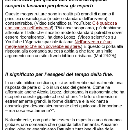
scoperte lasciano perplessi gli esperti
Queste megastrutture sono in realtà più grandi di quanto il
principio cosmologico (modello standard dell’universo)
consentirebbe. (Video scientifico su YouTube:
C’è qualcosa
che non va nell’universo
!) "Più cose scopriamo, più dobbiamo
affrontare il fatto che il nostro modello standard potrebbe dover
essere riconsiderato", ha detto Lopez. (Video scientifico su
YouTube L’Agenzia spaziale italiana:
Nell’universo c’è un
mega-anello che non dovrebbe esistere
.) E questo ci porta alla
risposta alla domanda su cosa abbia a che fare un simile
argomento con un sito di web biblico-cristiano. (Mat 24:29;)
Il significato per l’esegesi del tempo della fine.
In un sito biblico-cristiano, ci si aspetterebbe naturalmente una
risposta da parte di Dio in un caso del genere. Come ha
affermato anche Alexia Lopez, dottoranda in astronomia che ha
scoperto queste gigantesche strutture: "e le loro dimensioni
estremamente grandi, le forme distintive e la vicinanza
cosmologica devono sicuramente dirci qualcosa di importante
– ma cosa esattamente?".
Naturalmente, non può che essere la risposta a una domanda
globale, una domanda che riguarda tutta l’umanità. Andiamo
quindi oltre ed esaminiamo l’attuale situazione di vita delle