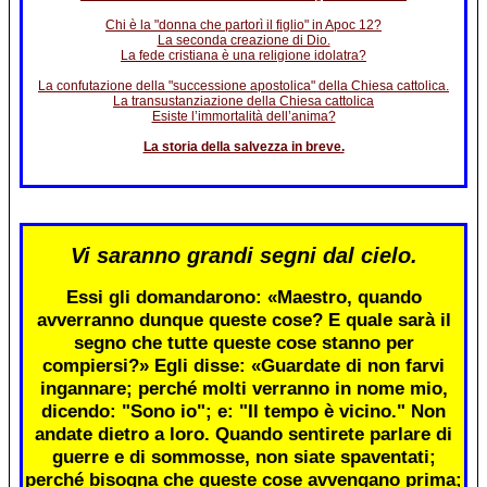
Chi è la "donna che partorì il figlio" in Apoc 12?
La seconda creazione di Dio.
La fede cristiana è una religione idolatra?
La confutazione della "successione apostolica" della Chiesa cattolica.
La transustanziazione della Chiesa cattolica
Esiste l’immortalità dell’anima?
La storia della salvezza in breve.
Vi saranno grandi segni dal cielo.
Essi gli domandarono: «Maestro, quando
avverranno dunque queste cose? E quale sarà il
segno che tutte queste cose stanno per
compiersi?» Egli disse: «Guardate di non farvi
ingannare; perché molti verranno in nome mio,
dicendo: "Sono io"; e: "Il tempo è vicino." Non
andate dietro a loro. Quando sentirete parlare di
guerre e di sommosse, non siate spaventati;
perché bisogna che queste cose avvengano prima;