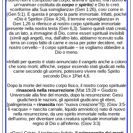
un‘«anima» costituita da
corpo
e
spirito
)
e Dio lo creò
«conforme alla Sua somiglianza» (Gen 1:26), così come in
(Gen 5:1). E questa è proprio la parte immortale. Infatti, poiché
«Dio è Spirito» (Giov 4:24), il termine «somiglianza» in
Gen 1,26 si riferisce al nostro corpo spirituale immortale
presente nella nostra testa (Gen 6,3). Siamo quindi stati creati,
da un lato, a immagine di Dio, come esseri spirituali invisibili
(simili agli angeli), ma, dall’altro lato, abbiamo ricevuto sulla
terra un corpo fatto di carne e ossa per poter decidere, nel
nostro cervello – il corpo spirituale – se vogliamo obbedire a
Dio o meno.
«Infatti per questo è stato annunciato il vangelo anche a coloro
che sono morti; affinché, seppur essendo stati giudicati nella
carne secondo gli uomini, potessero vivere nello Spirito
secondo Dio.» 1Piet 4,6.
Dopo la morte del nostro corpo fisico, il nostro corpo spirituale
rinascerà nella resurrezione
(Mat 19:28 = Giudizio
Universale alla fine del mondo, dopo la resurrezione: Gesù
giudicherà le nazioni, gli apostoli giudicano gli ebrei,
[palingenesia =
rinascita
non "nuova creazione"!!]); (Giov 3:5-
6 «acqua» = nascita carnale, liquido amniotico) nato di nuovo
nella resurrezione, da uno spirito immortale nella mente
dell’uomo, per diventare una creatura spirituale immortale nel
regno di Dio o all’inferno. (Giov 3:3)
«Gesù Cristo, il testimone fedele,
il primogenito dei morti