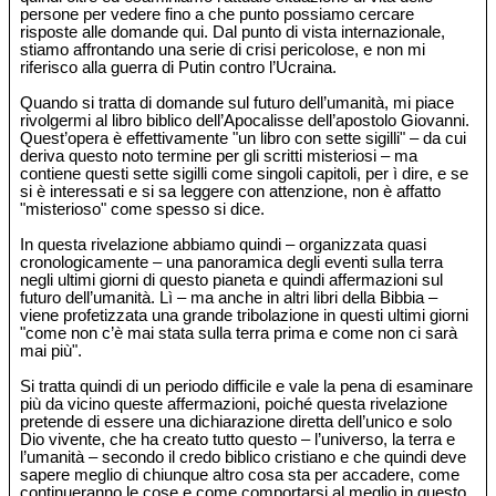
persone per vedere fino a che punto possiamo cercare
risposte alle domande qui. Dal punto di vista internazionale,
stiamo affrontando una serie di crisi pericolose, e non mi
riferisco alla guerra di Putin contro l’Ucraina.
Quando si tratta di domande sul futuro dell’umanità, mi piace
rivolgermi al libro biblico dell’Apocalisse dell’apostolo Giovanni.
Quest’opera è effettivamente "un libro con sette sigilli" – da cui
deriva questo noto termine per gli scritti misteriosi – ma
contiene questi sette sigilli come singoli capitoli, per ì dire, e se
si è interessati e si sa leggere con attenzione, non è affatto
"misterioso" come spesso si dice.
In questa rivelazione abbiamo quindi – organizzata quasi
cronologicamente – una panoramica degli eventi sulla terra
negli ultimi giorni di questo pianeta e quindi affermazioni sul
futuro dell’umanità. Lì – ma anche in altri libri della Bibbia –
viene profetizzata una grande tribolazione in questi ultimi giorni
"come non c’è mai stata sulla terra prima e come non ci sarà
mai più".
Si tratta quindi di un periodo difficile e vale la pena di esaminare
più da vicino queste affermazioni, poiché questa rivelazione
pretende di essere una dichiarazione diretta dell’unico e solo
Dio vivente, che ha creato tutto questo – l’universo, la terra e
l’umanità – secondo il credo biblico cristiano e che quindi deve
sapere meglio di chiunque altro cosa sta per accadere, come
continueranno le cose e come comportarsi al meglio in questo