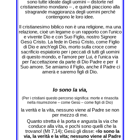
sono tutte ideate dagli uomini – distorte nel
cristianesimo mondano – , e quindi piacciono alla
stragrande maggioranza degli uomini perché
contengono le loro idee.
Il cristianesimo biblico non è una religione, ma una
relazione, cioè un legame o un rapporto con l’unico
e vivente Dio e con Suo Figlio, nostro Signore
Gesù Cristo. La fede in Gesù Cristo, come Figlio
di Dio e anch’egli Dio, morto sulla croce come
sacrificio espiatorio per i peccati di tutti gli uomini
di questo mondo, e l’amore per Lui, è l’unica via
per l’accettazione da parte di Dio Padre e per il
Suo amore. Se amiamo il Figlio, anche il Padre ci
amerà e saremo figli di Dio.
Io sono la via,
(Per i cristiani questo percorso significa: morte e rinascita
nella risurrezione – come Gesù – come figli di Dio)
la verità e la vita, nessuno viene al Padre se non
per mezzo di me.
Quanto stretta è la porta e angusta la via che
conduce alla vìta, e pochi sono quelli che la
trovano! (Mt 7,14); Gesù gli disse: «
Io sono la
via, la verità e la vita; nessuno viene al Padre