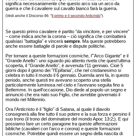
significa necessariamente che questo arco sia un arco da
guerra e che il cavaliere sul cavallo bianco farà la guerra.
(Vedi anche il Discorso 86: "
Il primo e il secondo Anticristo
").
Se questo primo cavaliere è partito "da vincitore, e per vincere"
– come indica anche la corona – ciò significa che combatterà
qualsiasi "battaglia" e vincerà
sempre
. Ma queste potrebbero
anche essere battaglie di parole e dispute politiche.
Per tornare a queste formazioni cosmiche, l’"Arco Gigante" e il
"Grande Anello": uno sguardo più attento rivela che quest’ultima
scoperta, il "Grande Anello", è avvenuta l’11 gennaio. Cioè 5
giorni dopo il giorno dei "l’Epifania", che nel cristianesimo si
celebra in tutto il mondo il 6 gennaio. Duemila anni fa, in questo
periodo, anche questi tre avevano scoperto una stella
particolarmente luminosa nel cielo e l’avevano seguita fino a
Betlemme. In quell’occasione, Dio diede al popolo un segno e
annunciò che era nato suo Figlio, che avrebbe governato il
mondo nel Millennio.
Ora l’Anticristo è il "figlio" di Satana, al quale il diavolo
consegnerà alla fine tutto il suo potere e la sua forza e persino il
suo trono (il trono del dominatore del mondo Apoc 13:2;). E qui
possiamo fare un certo paragone tra queste affermazioni
bibliche (cavalieri con l’arco e corona) e queste formazioni
cosmiche. Potrebbe quindi essere un segno della nascita di