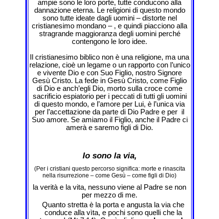
ampie sono le loro porte, tutte conducono alla
dannazione eterna. Le religioni di questo mondo
sono tutte ideate dagli uomini – distorte nel
cristianesimo mondano – , e quindi piacciono alla
stragrande maggioranza degli uomini perché
contengono le loro idee.
Il cristianesimo biblico non è una religione, ma una
relazione, cioè un legame o un rapporto con l’unico
e vivente Dio e con Suo Figlio, nostro Signore
Gesù Cristo. La fede in Gesù Cristo, come Figlio
di Dio e anch’egli Dio, morto sulla croce come
sacrificio espiatorio per i peccati di tutti gli uomini
di questo mondo, e l’amore per Lui, è l’unica via
per l’accettazione da parte di Dio Padre e per il
Suo amore. Se amiamo il Figlio, anche il Padre ci
amerà e saremo figli di Dio.
Io sono la via,
(Per i cristiani questo percorso significa: morte e rinascita
nella risurrezione – come Gesù – come figli di Dio)
la verità e la vita, nessuno viene al Padre se non
per mezzo di me.
Quanto stretta è la porta e angusta la via che
conduce alla vìta, e pochi sono quelli che la