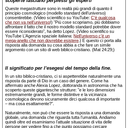
scoperte lasciano perplessi gli esperti
Queste megastrutture sono in realtà più grandi di quanto il
principio cosmologico (modello standard dell’universo)
consentirebbe. (Video scientifico su YouTube:
C’è qualcosa
che non va nell’universo
!) "Più cose scopriamo, più dobbiamo
affrontare il fatto che il nostro modello standard potrebbe dover
essere riconsiderato", ha detto Lopez. (Video scientifico su
YouTube L’Agenzia spaziale italiana:
Nell’universo c’è un
mega-anello che non dovrebbe esistere
.) E questo ci porta alla
risposta alla domanda su cosa abbia a che fare un simile
argomento con un sito di web biblico-cristiano. (Mat 24:29;)
Il significato per l’esegesi del tempo della fine.
In un sito biblico-cristiano, ci si aspetterebbe naturalmente una
risposta da parte di Dio in un caso del genere. Come ha
affermato anche Alexia Lopez, dottoranda in astronomia che ha
scoperto queste gigantesche strutture: "e le loro dimensioni
estremamente grandi, le forme distintive e la vicinanza
cosmologica devono sicuramente dirci qualcosa di importante
– ma cosa esattamente?".
Naturalmente, non può che essere la risposta a una domanda
globale, una domanda che riguarda tutta l’umanità. Andiamo
quindi oltre ed esaminiamo l’attuale situazione di vita delle
persone per vedere fino a che punto possiamo cercare