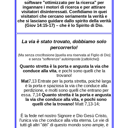
software "ottimizzato per la ricerca" per
ingannare i motori di ricerca e per attirare
visitatori disinteressati. Confidiamo in quei
visitatori che cercano seriamente la verità e
che si lasciano guidare dallo spirito della verità
(Giov 14:15-17) – che è lo Spirito di Dio.
La via è stato trovato, dobbiamo solo
percorrerlo!
(Ma senza crocifissione [quella era riservata al Figlio di Dio]
e senza "sofferenze" autoimposte [cattoliche])
Quanto stretta è la porta e angusta la via che
conduce alla vita
, e pochi sono quelli che la
trovano!
Mat
7,13 Entrate per la porta stretta, poichè larga
è la porta e spaziosa la via che conduce alla
perdizione, e molti sono quelli che entrano per
essa. 7,14
Quanto stretta è la porta e angusta
la via che conduce alla vita, e pochi sono
quelli che la trovano!
Matt 7,13-14;
È la fede nel nostro Signore e Dio Gesù Cristo,
l’unica via che conduce alla vita eterna. Le vie di
tutti gli altri "dèi" di questo mondo sono ampie, è