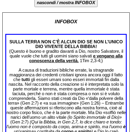
nascondi / mostra INFOBOX
INFOBOX
SULLA TERRA NON C’È ALCUN DIO SE NON L’UNICO
DIO VIVENTE DELLA BIBBIA!
(Questo è buono e gradito davanti a Dio, nostro Salvatore, il
quale vuole che tutti gli uomini siano salvati
e vengano alla
conoscenza della verità.
1Tim 2,3-4;)
A causa di traduzioni bibliche errate, la stragrande
maggioranza dei credenti cristiani ignora ancora oggi il fatto
che
tutti
gli esseri umani sono esseri immortali fin dalla
nascita. Nel racconto della creazione si è interpretata solo la
parte mortale e terrena, mentre quella immortale è stata
taciuta, perché o non è stata compresa o non si è voluto
comprenderla. Siamo stati creati da Dio «‘dalla polvere della
terra» (Gen 2:7) e «a sua immagine» (Gen 1:26) – Entrambe
queste affermazioni si riferiscono alla nostra forma, cioè al
nostro corpo fisico, che è la parte mortale. Ma Dio «soffiò nelle
narici dell’uomo un alito vitale
(lo Spirito immortale di Dio)»
(Gen 2:7)
(Qui la Bibbia, in Gen 2,7, lo dice chiaro e tondo:
l’uomo non è composto da corpo, anima e spirito, ma l’uomo
è
un‘«anima» costituita da
corpo
e
spirito
)
e Dio lo creò