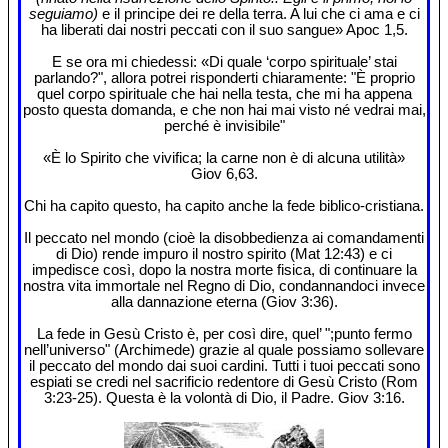
seguiamo)
e il principe dei re della terra. A lui che ci ama e ci
ha liberati dai nostri peccati con il suo sangue» Apoc 1,5.
E se ora mi chiedessi: «Di quale ‘corpo spirituale’ stai
parlando?", allora potrei risponderti chiaramente: "È proprio
quel corpo spirituale che hai nella testa, che mi ha appena
posto questa domanda, e che non hai mai visto né vedrai mai,
perché è invisibile"
«È lo Spirito che vivifica; la carne non è di alcuna utilità»
Giov 6,63.
Chi ha capito questo, ha capito anche la fede biblico-cristiana.
Il peccato nel mondo (cioè la disobbedienza ai comandamenti
di Dio) rende impuro il nostro spirito (Mat 12:43) e ci
impedisce così, dopo la nostra morte fisica, di continuare la
nostra vita immortale nel Regno di Dio, condannandoci invece
alla dannazione eterna (Giov 3:36).
La fede in Gesù Cristo è, per così dire, quel’ ";punto fermo
nell’universo" (Archimede) grazie al quale possiamo sollevare
il peccato del mondo dai suoi cardini. Tutti i tuoi peccati sono
espiati se credi nel sacrificio redentore di Gesù Cristo (Rom
3:23-25). Questa è la volontà di Dio, il Padre. Giov 3:16.