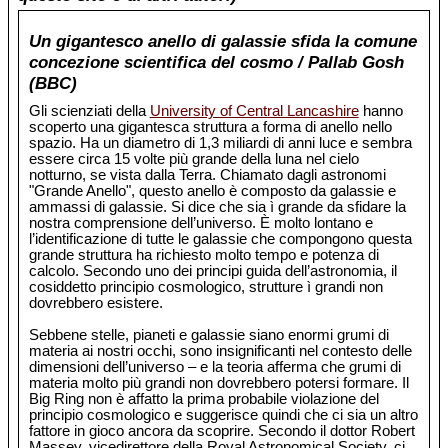
Un gigantesco anello di galassie sfida la comune
concezione scientifica del cosmo / Pallab Gosh
(BBC)
Gli scienziati della
University of Central Lancashire
hanno
scoperto una gigantesca struttura a forma di anello nello
spazio. Ha un diametro di 1,3 miliardi di anni luce e sembra
essere circa 15 volte più grande della luna nel cielo
notturno, se vista dalla Terra. Chiamato dagli astronomi
"Grande Anello", questo anello è composto da galassie e
ammassi di galassie. Si dice che sia ì grande da sfidare la
nostra comprensione dell’universo. È molto lontano e
l’identificazione di tutte le galassie che compongono questa
grande struttura ha richiesto molto tempo e potenza di
calcolo. Secondo uno dei principi guida dell’astronomia, il
cosiddetto principio cosmologico, strutture ì grandi non
dovrebbero esistere.
Sebbene stelle, pianeti e galassie siano enormi grumi di
materia ai nostri occhi, sono insignificanti nel contesto delle
dimensioni dell’universo – e la teoria afferma che grumi di
materia molto più grandi non dovrebbero potersi formare. Il
Big Ring non è affatto la prima probabile violazione del
principio cosmologico e suggerisce quindi che ci sia un altro
fattore in gioco ancora da scoprire. Secondo il dottor Robert
Massey, vicedirettore della Royal Astronomical Society, ci