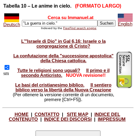
Tabella 10 – Le anime in cielo.
(FORMATO LARGO)
Cerca su Immanuel.at
English
Deutsch
Indexed by the
FreeFind search engine
L’"Israele di Dio" in Gal 6,16: Israele o la
congregazione di Cristo?
La confutazione della "successione apostolica"
della Chiesa cattolica.
Tutte le religioni sono uguali?
Il primo e il
Share
sm
secondo Anticristo.
NUOVA revisione!!
Le basi del cristianesimo biblico.
Il sentiero
biblico verso la libertà della Nuova Creazione
(Per ottenere la versione corrente di un documento,
premere [Ctrl+F5]).
HOME
|
CONTATTO
|
SITE MAP
|
INDICE DEL
CONTENUTO
|
INDICE DEI DISCORSI
|
IMPRESSUM