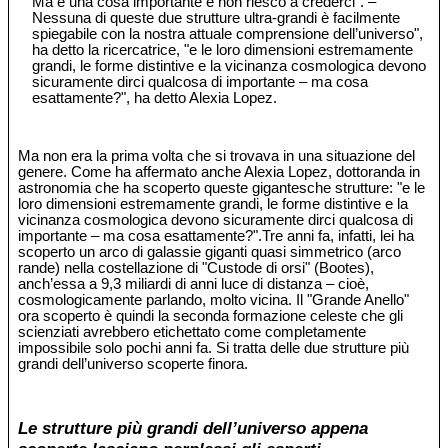
Ma è una cosa importante e non riesco a crederci". –
Nessuna di queste due strutture ultra-grandi è facilmente
spiegabile con la nostra attuale comprensione dell’universo",
ha detto la ricercatrice, "e le loro dimensioni estremamente
grandi, le forme distintive e la vicinanza cosmologica devono
sicuramente dirci qualcosa di importante – ma cosa
esattamente?", ha detto Alexia Lopez.
Ma non era la prima volta che si trovava in una situazione del
genere. Come ha affermato anche Alexia Lopez, dottoranda in
astronomia che ha scoperto queste gigantesche strutture: "e le
loro dimensioni estremamente grandi, le forme distintive e la
vicinanza cosmologica devono sicuramente dirci qualcosa di
importante – ma cosa esattamente?".Tre anni fa, infatti, lei ha
scoperto un arco di galassie giganti quasi simmetrico (arco
rande) nella costellazione di "Custode di orsi" (Bootes),
anch’essa a 9,3 miliardi di anni luce di distanza – cioè,
cosmologicamente parlando, molto vicina. Il "Grande Anello"
ora scoperto è quindi la seconda formazione celeste che gli
scienziati avrebbero etichettato come completamente
impossibile solo pochi anni fa. Si tratta delle due strutture più
grandi dell’universo scoperte finora.
Le strutture più grandi dell’universo appena