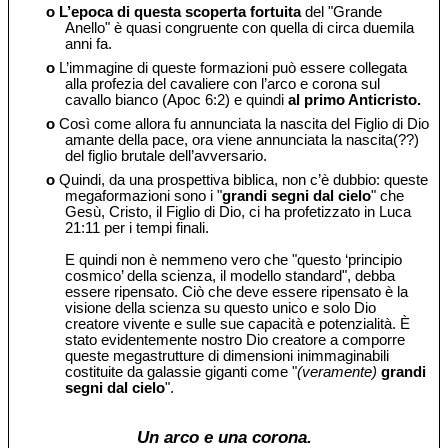
o
L’epoca di questa scoperta fortuita
del "Grande
Anello" è quasi congruente con quella di circa duemila
anni fa.
o
L’immagine di queste formazioni può essere collegata
alla profezia del cavaliere con l’arco e corona sul
cavallo bianco (Apoc 6:2) e quindi
al primo Anticristo.
o
Così come allora fu annunciata la nascita del Figlio di Dio
amante della pace, ora viene annunciata la nascita(??)
del figlio brutale dell’avversario.
o
Quindi, da una prospettiva biblica, non c’è dubbio: queste
megaformazioni sono i "
grandi segni dal cielo
" che
Gesù, Cristo, il Figlio di Dio, ci ha profetizzato in Luca
21:11 per i tempi finali.
E quindi non è nemmeno vero che "questo ‘principio
cosmico’ della scienza, il modello standard", debba
essere ripensato. Ciò che deve essere ripensato è la
visione della scienza su questo unico e solo Dio
creatore vivente e sulle sue capacità e potenzialità. È
stato evidentemente nostro Dio creatore a comporre
queste megastrutture di dimensioni inimmaginabili
costituite da galassie giganti come "
(veramente)
grandi
segni dal cielo
".
Un arco e una corona.