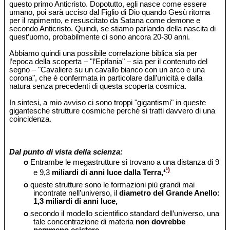
questo primo Anticristo. Dopotutto, egli nasce come essere
umano, poi sarà ucciso dal Figlio di Dio quando Gesù ritorna
per il rapimento, e resuscitato da Satana come demone e
secondo Anticristo. Quindi, se stiamo parlando della nascita di
quest’uomo, probabilmente ci sono ancora 20-30 anni.
Abbiamo quindi una possibile correlazione biblica sia per
l’epoca della scoperta – "l’Epifania" – sia per il contenuto del
segno – "Cavaliere su un cavallo bianco con un arco e una
corona", che è confermata in particolare dall’unicità e dalla
natura senza precedenti di questa scoperta cosmica.
In sintesi, a mio avviso ci sono troppi "gigantismi" in queste
gigantesche strutture cosmiche perché si tratti davvero di una
coincidenza.
Dal punto di vista della scienza:
o
Entrambe le megastrutture si trovano a una distanza di 9
¹)
e 9,3
miliardi di anni luce dalla Terra,¹
o
queste strutture sono le formazioni più grandi mai
incontrate nell’universo, il
diametro del Grande Anello:
1,3 miliardi di anni luce,
o
secondo il modello scientifico standard dell’universo, una
tale concentrazione di materia
non dovrebbe