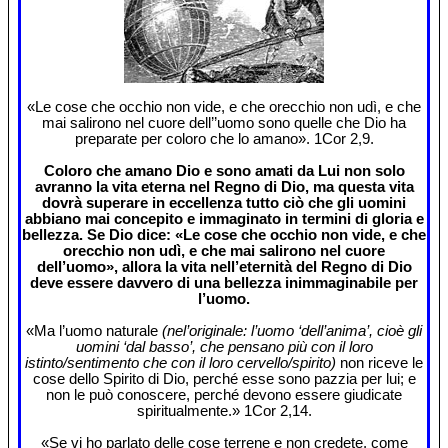
«Le cose che occhio non vide, e che orecchio non udì, e che
mai salirono nel cuore dell’’uomo sono quelle che Dio ha
preparate per coloro che lo amano». 1Cor 2,9.
Coloro che amano Dio e sono amati da Lui non solo
avranno la vita eterna nel Regno di Dio, ma questa vita
dovrà superare in eccellenza tutto ciò che gli uomini
abbiano mai concepito e immaginato in termini di gloria e
bellezza. Se Dio dice: «Le cose che occhio non vide, e che
orecchio non udì, e che mai salirono nel cuore
dell’uomo», allora la vita nell’eternità del Regno di Dio
deve essere davvero di una bellezza inimmaginabile per
l’uomo.
«Ma l’uomo naturale
(nel’originale: l’uomo ‘dell’anima’, cioè gli
uomini ‘dal basso’, che pensano più con il loro
istinto/sentimento che con il loro cervello/spirito)
non riceve le
cose dello Spirito di Dio, perché esse sono pazzia per lui; e
non le può conoscere, perché devono essere giudicate
spiritualmente.» 1Cor 2,14.
«Se vi ho parlato delle cose terrene e non credete, come