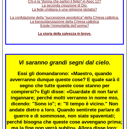
Chi è la "donna che partorì il figlio" in Apoc 12?
La seconda creazione di Dio.
La fede cristiana è una religione idolatra?
La confutazione della "successione apostolica" della Chiesa cattolica.
La transustanziazione della Chiesa cattolica
Esiste l’immortalità dell’anima?
La storia della salvezza in breve.
Vi saranno grandi segni dal cielo.
Essi gli domandarono: «Maestro, quando
avverranno dunque queste cose? E quale sarà il
segno che tutte queste cose stanno per
compiersi?» Egli disse: «Guardate di non farvi
ingannare; perché molti verranno in nome mio,
dicendo: "Sono io"; e: "Il tempo è vicino." Non
andate dietro a loro. Quando sentirete parlare di
guerre e di sommosse, non siate spaventati;
perché bisogna che queste cose avvengano prima;
ma la fine non verrà subito». Allora disse loro: