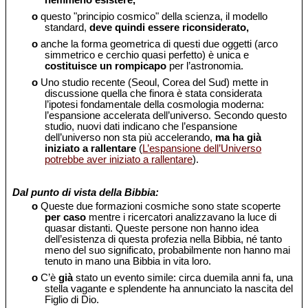
nemmeno esistere,
o
questo "principio cosmico" della scienza, il modello
standard,
deve quindi essere riconsiderato,
o
anche la forma geometrica di questi due oggetti (arco
simmetrico e cerchio quasi perfetto) è unica e
costituisce un rompicapo
per l’astronomia.
o
Uno studio recente (Seoul, Corea del Sud) mette in
discussione quella che finora è stata considerata
l’ipotesi fondamentale della cosmologia moderna:
l’espansione accelerata dell’universo. Secondo questo
studio, nuovi dati indicano che l’espansione
dell’universo non sta più accelerando,
ma ha già
iniziato a rallentare
(
L’espansione dell’Universo
potrebbe aver iniziato a rallentare
).
Dal punto di vista della Bibbia:
o
Queste due formazioni cosmiche sono state scoperte
per caso
mentre i ricercatori analizzavano la luce di
quasar distanti. Queste persone non hanno idea
dell’esistenza di questa profezia nella Bibbia, né tanto
meno del suo significato, probabilmente non hanno mai
tenuto in mano una Bibbia in vita loro.
o
C’è
già
stato un evento simile: circa duemila anni fa, una
stella vagante e splendente ha annunciato la nascita del
Figlio di Dio.