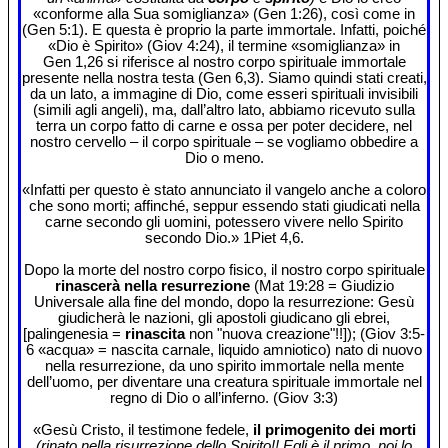
«conforme alla Sua somiglianza» (Gen 1:26), così come in
(Gen 5:1). E questa è proprio la parte immortale. Infatti, poiché
«Dio è Spirito» (Giov 4:24), il termine «somiglianza» in
Gen 1,26 si riferisce al nostro corpo spirituale immortale
presente nella nostra testa (Gen 6,3). Siamo quindi stati creati,
da un lato, a immagine di Dio, come esseri spirituali invisibili
(simili agli angeli), ma, dall’altro lato, abbiamo ricevuto sulla
terra un corpo fatto di carne e ossa per poter decidere, nel
nostro cervello – il corpo spirituale – se vogliamo obbedire a
Dio o meno.
«Infatti per questo è stato annunciato il vangelo anche a coloro
che sono morti; affinché, seppur essendo stati giudicati nella
carne secondo gli uomini, potessero vivere nello Spirito
secondo Dio.» 1Piet 4,6.
Dopo la morte del nostro corpo fisico, il nostro corpo spirituale
rinascerà nella resurrezione
(Mat 19:28 = Giudizio
Universale alla fine del mondo, dopo la resurrezione: Gesù
giudicherà le nazioni, gli apostoli giudicano gli ebrei,
[palingenesia =
rinascita
non "nuova creazione"!!]); (Giov 3:5-
6 «acqua» = nascita carnale, liquido amniotico) nato di nuovo
nella resurrezione, da uno spirito immortale nella mente
dell’uomo, per diventare una creatura spirituale immortale nel
regno di Dio o all’inferno. (Giov 3:3)
«Gesù Cristo, il testimone fedele,
il primogenito dei morti
(rinato nella risurrezione dello Spirito!! Egli è il primo, noi lo