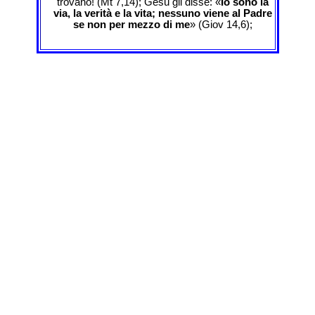
trovano! (Mt 7,14); Gesù gli disse: «
Io sono la
via, la verità e la vita; nessuno viene al Padre
se non per mezzo di me
» (Giov 14,6);