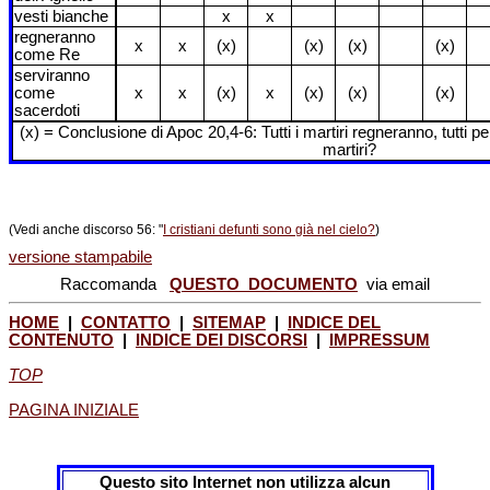
vesti bianche
x
x
regneranno
x
x
(x)
(x)
(x)
(x)
come Re
serviranno
come
x
x
(x)
x
(x)
(x)
(x)
sacerdoti
(x) = Conclusione di Apoc 20,4-6: Tutti i martiri regneranno, tutti
martiri?
(Vedi anche discorso 56: "
I cristiani defunti sono già nel cielo?
)
versione stampabile
Raccomanda
QUESTO DOCUMENTO
via email
HOME
|
CONTATTO
|
SITEMAP
|
INDICE DEL
CONTENUTO
|
INDICE DEI DISCORSI
|
IMPRESSUM
TOP
PAGINA INIZIALE
Questo sito Internet non utilizza alcun