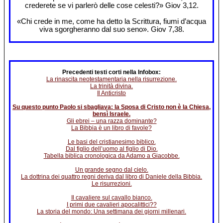
crederete se vi parlerò delle cose celesti?» Giov 3,12.
«Chi crede in me, come ha detto la Scrittura, fiumi d’acqua
viva sgorgheranno dal suo seno». Giov 7,38.
Precedenti testi corti nella Infobox:
La rinascita neotestamentaria nella risurrezione.
La trinità divina.
Il Anticristo
Su questo punto Paolo si sbagliava: la Sposa di Cristo non è la Chiesa,
bensì Israele.
Gli ebrei – una razza dominante?
La Bibbia è un libro di favole?
Le basi del cristianesimo biblico.
Dal figlio dell’uomo al figlio di Dio.
Tabella biblica cronologica da Adamo a Giacobbe.
Un grande segno dal cielo.
La dottrina dei quattro regni deriva dal libro di Daniele della Bibbia.
Le risurrezioni.
Il cavaliere sul cavallo bianco.
I primi due cavalieri apocalittici??
La storia del mondo: Una settimana dei giorni millenari.