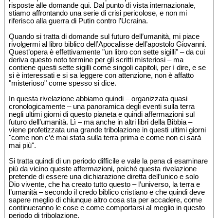
risposte alle domande qui. Dal punto di vista internazionale,
stiamo affrontando una serie di crisi pericolose, e non mi
riferisco alla guerra di Putin contro l’Ucraina.
Quando si tratta di domande sul futuro dell’umanità, mi piace
rivolgermi al libro biblico dell’Apocalisse dell’apostolo Giovanni.
Quest’opera è effettivamente "un libro con sette sigilli" – da cui
deriva questo noto termine per gli scritti misteriosi – ma
contiene questi sette sigilli come singoli capitoli, per ì dire, e se
si è interessati e si sa leggere con attenzione, non è affatto
"misterioso" come spesso si dice.
In questa rivelazione abbiamo quindi – organizzata quasi
cronologicamente – una panoramica degli eventi sulla terra
negli ultimi giorni di questo pianeta e quindi affermazioni sul
futuro dell’umanità. Lì – ma anche in altri libri della Bibbia –
viene profetizzata una grande tribolazione in questi ultimi giorni
"come non c’è mai stata sulla terra prima e come non ci sarà
mai più".
Si tratta quindi di un periodo difficile e vale la pena di esaminare
più da vicino queste affermazioni, poiché questa rivelazione
pretende di essere una dichiarazione diretta dell’unico e solo
Dio vivente, che ha creato tutto questo – l’universo, la terra e
l’umanità – secondo il credo biblico cristiano e che quindi deve
sapere meglio di chiunque altro cosa sta per accadere, come
continueranno le cose e come comportarsi al meglio in questo
periodo di tribolazione.