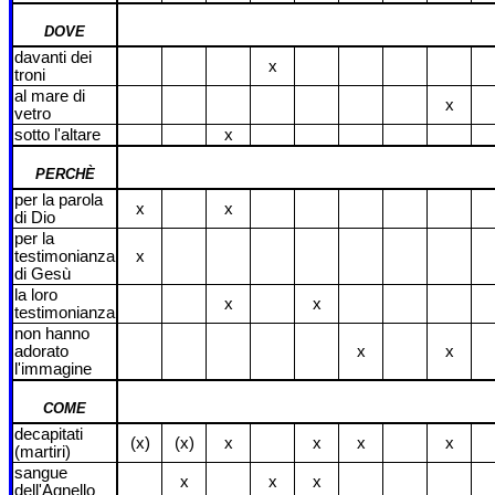
DOVE
davanti dei
x
troni
al mare di
x
vetro
sotto l'altare
x
PERCHÈ
per la parola
x
x
di Dio
per la
testimonianza
x
di Gesù
la loro
x
x
testimonianza
non hanno
adorato
x
x
l'immagine
COME
decapitati
(x)
(x)
x
x
x
x
(martiri)
sangue
x
x
x
dell'Agnello