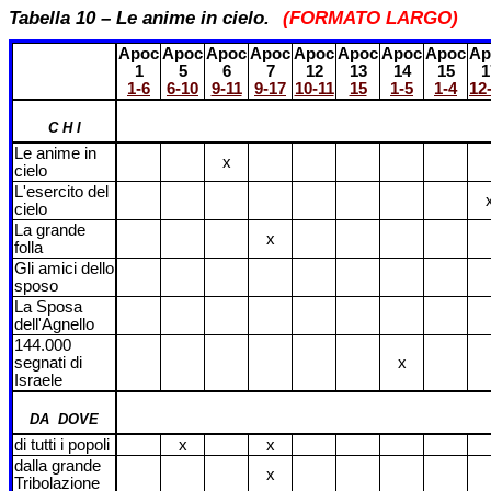
Tabella 10 – Le anime in cielo.
(FORMATO LARGO)
Apoc
Apoc
Apoc
Apoc
Apoc
Apoc
Apoc
Apoc
Ap
1
5
6
7
12
13
14
15
1
1-6
6-10
9-11
9-17
10-11
15
1-5
1-4
12
C H I
Le anime in
x
cielo
L'esercito del
cielo
La grande
x
folla
Gli amici dello
sposo
La Sposa
dell'Agnello
144.000
segnati di
x
Israele
DA DOVE
di tutti i popoli
x
x
dalla grande
x
Tribolazione