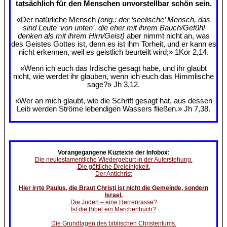
tatsächlich für den Menschen unvorstellbar schön sein.
«Der natürliche Mensch
(orig.: der ‘seelische’ Mensch, das
sind Leute ‘von unten’, die eher mit ihrem Bauch/Gefühl
denken als mit ihrem Hirn/Geist)
aber nimmt nicht an, was
des Geistes Gottes ist, denn es ist ihm Torheit, und er kann es
nicht erkennen, weil es geistlich beurteilt wird;» 1Kor 2,14.
«Wenn ich euch das Irdische gesagt habe, und ihr glaubt
nicht, wie werdet ihr glauben, wenn ich euch das Himmlische
sage?» Jh 3,12.
«Wer an mich glaubt, wie die Schrift gesagt hat, aus dessen
Leib werden Ströme lebendigen Wassers fließen.» Jh 7,38.
Vorangegangene Kuztexte der Infobox:
Die neutestamentliche Wiedergeburt in der Auferstehung.
Die göttliche Dreieinigkeit.
Der Antichrist
Hier irrte Paulus, die Braut Christi ist nicht die Gemeinde, sondern
Israel.
Die Juden – eine Herrenrasse?
Ist die Bibel ein Märchenbuch?
Die Grundlagen des biblischen Christentums.