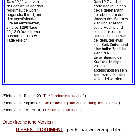
Dan
12,11 Und von
Dan
12,7 Und ich
der Zeit an, in der das
hörte den in Leinen
regelmäßige Opfer
gekleideten Mann,
abgeschafft wird, um
der oben über dem
den verwüstenden
Wasser des Stromes
Greuel einzusetzen,
war, und er erhob
sind es
1290 Tage
.
seine Rechte und
12,12 Glücklich, wer
seine Linke zum
ausharrt und
1335
Himmel und schwor
Tage
erreicht!
bei dem, der ewig
lebt:
Zeit, Zeiten und
eine halbe Zeit
! Und
wenn die
Zerschlagung der
Kraft des heiligen
Volkes
abgeschlossen sein
wird, wird alles dies
vollendet werden.
(Siehe auch Tabelle 20: "
Die Jahrtausendwoche
".)
(Siehe auch Kapitel 02: "
Die Eroberung und Zerstreuung Jerusalems
".)
(Siehe auch Exkurs 10: "
Die Frau am Himmel
".)
Druckfreundliche Version
DIESES DOKUMENT
per E-mail weiterempfehlen