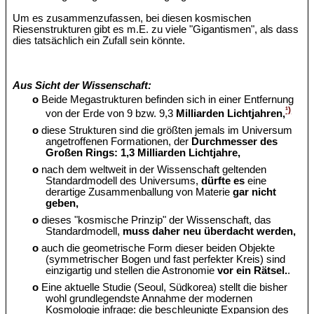
Um es zusammenzufassen, bei diesen kosmischen
Riesenstrukturen gibt es m.E. zu viele "Gigantismen", als dass
dies tatsächlich ein Zufall sein könnte.
Aus Sicht der Wissenschaft:
o
Beide Megastrukturen befinden sich in einer Entfernung
¹)
von der Erde von 9 bzw. 9,3
Milliarden Lichtjahren,
o
diese Strukturen sind die größten jemals im Universum
angetroffenen Formationen, der
Durchmesser des
Großen Rings: 1,3 Milliarden Lichtjahre,
o
nach dem weltweit in der Wissenschaft geltenden
Standardmodell des Universums,
dürfte es
eine
derartige Zusammenballung von Materie
gar nicht
geben,
o
dieses "kosmische Prinzip" der Wissenschaft, das
Standardmodell,
muss daher neu überdacht werden,
o
auch die geometrische Form dieser beiden Objekte
(symmetrischer Bogen und fast perfekter Kreis) sind
einzigartig und stellen die Astronomie
vor ein Rätsel.
.
o
Eine aktuelle Studie (Seoul, Südkorea) stellt die bisher
wohl grundlegendste Annahme der modernen
Kosmologie infrage: die beschleunigte Expansion des