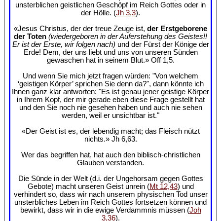
unsterblichen geistlichen Geschöpf im Reich Gottes oder in
der Hölle. (
Jh 3,3
).
«Jesus Christus, der der treue Zeuge ist,
der Erstgeborene
der Toten
(wiedergeboren in der Auferstehung des Geistes!!
Er ist der Erste, wir folgen nach)
und der Fürst der Könige der
Erde! Dem, der uns liebt und uns von unseren Sünden
gewaschen hat in seinem Blut.» Off 1,5.
Und wenn Sie mich jetzt fragen würden: "Von welchem
‘geistigen Körper’ sprichen Sie denn da?", dann könnte ich
Ihnen ganz klar antworten: "Es ist genau jener geistige Körper
in Ihrem Kopf, der mir gerade eben diese Frage gestellt hat
und den Sie noch nie gesehen haben und auch nie sehen
werden, weil er unsichtbar ist."
«Der Geist ist es, der lebendig macht; das Fleisch nützt
nichts.» Jh 6,63.
Wer das begriffen hat, hat auch den biblisch-christlichen
Glauben verstanden.
Die Sünde in der Welt (d.i. der Ungehorsam gegen Gottes
Gebote) macht unseren Geist unrein (
Mt 12,43
) und
verhindert so, dass wir nach unserem physischen Tod unser
unsterbliches Leben im Reich Gottes fortsetzen können und
bewirkt, dass wir in die ewige Verdammnis müssen (
Joh
3,36
).