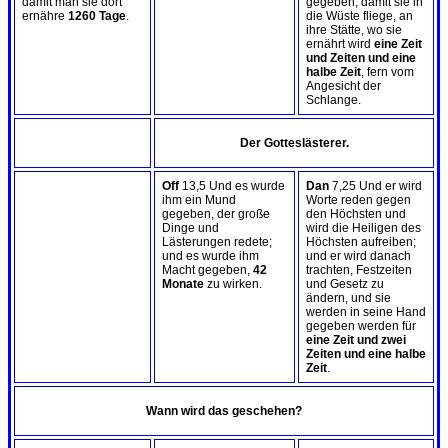
damit man sie dort
gegeben, damit sie in
ernähre
1260 Tage
.
die Wüste fliege, an
ihre Stätte, wo sie
ernährt wird
eine Zeit
und Zeiten und eine
halbe Zeit
, fern vom
Angesicht der
Schlange.
Der Gotteslästerer.
Off
13,5 Und es wurde
Dan
7,25 Und er wird
ihm ein Mund
Worte reden gegen
gegeben, der große
den Höchsten und
Dinge und
wird die Heiligen des
Lästerungen redete;
Höchsten aufreiben;
und es wurde ihm
und er wird danach
Macht gegeben,
42
trachten, Festzeiten
Monate
zu wirken.
und Gesetz zu
ändern, und sie
werden in seine Hand
gegeben werden für
eine Zeit und zwei
Zeiten und eine halbe
Zeit
.
Wann wird das geschehen?