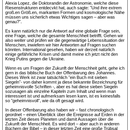
Alexia Lopez, die Doktorandin der Astronomie, welche diese
Riesenstrukturen entdecvkt hat, auch sagte: "Und ihre extrem
groß.en Größ.en, markanten Formen und kosmologische Nähe
müssen uns sicherlich etwas Wichtiges sagen – aber was
genau?".
Es kann natürlich nur die Antwort auf eine globale Frage sein,
eine Frage, welche die gesamte Menschheit betrifft. Gehen wir
also weiter und prüfen wir die gegenwärtige Lebenssituation der
Menschen, inwiefern wir hier Antworten auf Fragen suchen
könnten. International gesehen, haben wir derzeit natürlich
einige gefährliche Krisen und damit meine ich jetzt nicht den
Krieg Putins gegen die Ukraine.
Wenn es um Fragen der Zukunft der Menschheit geht, gehe ich
gern in das biblische Buch der Offenbarung des Johannes.
Dieses Werk ist zwar tatsächlich "ein Buch mit sieben
Siegeln"- von daher kommt ja diese bekannte Bezeichnung für
geheimnisvolle Schriften -, aber es hat diese sieben Siegeln
sozusagen als einzelne Kapiteln zum Inhalt und wenn man
interessiert ist und aufmerksam lesen kann, ist es keinesfalls
so "geheimnisvoll", wie da oft gesagt wird.
In dieser Offenbarung also haben wir – fast chronologisch
geordnet – einen Überblick über die Ereignisse auf Erden in der
letzten Zeit dieses Planeten und damit Aussagen über die
Zukunft der Menschheit. Es wird dort – aber auch in anderen
Büchern der Bibel – in dieser letzten Zeit eine große Trübsal