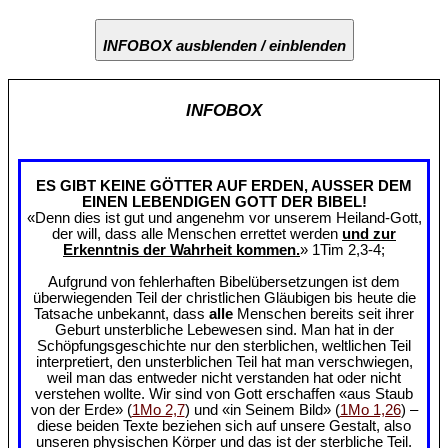
INFOBOX ausblenden / einblenden
INFOBOX
ES GIBT KEINE GÖTTER AUF ERDEN, AUSSER DEM
EINEN LEBENDIGEN GOTT DER BIBEL!
«Denn dies ist gut und angenehm vor unserem Heiland-Gott,
der will, dass alle Menschen errettet werden
und zur
Erkenntnis der Wahrheit kommen.
» 1Tim 2,3-4;
Aufgrund von fehlerhaften Bibelübersetzungen ist dem
überwiegenden Teil der christlichen Gläubigen bis heute die
Tatsache unbekannt, dass
alle
Menschen bereits seit ihrer
Geburt unsterbliche Lebewesen sind. Man hat in der
Schöpfungsgeschichte nur den sterblichen, weltlichen Teil
interpretiert, den unsterblichen Teil hat man verschwiegen,
weil man das entweder nicht verstanden hat oder nicht
verstehen wollte. Wir sind von Gott erschaffen «aus Staub
von der Erde» (
1Mo 2,7
) und «in Seinem Bild» (
1Mo 1,26
) –
diese beiden Texte beziehen sich auf unsere Gestalt, also
unseren physischen Körper und das ist der sterbliche Teil.