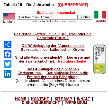
Tabelle 16 – Die Jahrwoche.
(QUERFORMAT)
Suche bei Immanuel.at
Italiano
English
Indexed by the
FreeFind search engine
Das "Israel Gottes" in Gal 6,16: Israel oder die
Gemeinde Christi?
Die Widerlegung der "Apostolischen
Sukzession" der katholischen Kirche.
Share
Sind alle Religionen gleich?
Der erste und
der zweite Antichrist.
Neu überarbeitet
Facebook
Die Grundlagen des biblischen
Twitter
Christentums.
Der biblische Pfad in die
Freiheit der neuen Schöpfung.
(Um die aktuelle Version eines Dokumentes zu
LinkedIn
erhalten, bitte [Strg+F5] drücken)
HOME
|
KONTAKT
|
SITE MAP
|
INHALT
|
DISKURSÜBERSICHT
|
IMPRESSUM