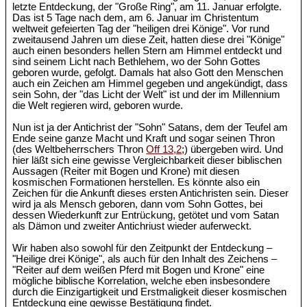
letzte Entdeckung, der "Große Ring", am 11. Januar erfolgte.
Das ist 5 Tage nach dem, am 6. Januar im Christentum
weltweit gefeierten Tag der "heiligen drei Könige". Vor rund
zweitausend Jahren um diese Zeit, hatten diese drei "Könige"
auch einen besonders hellen Stern am Himmel entdeckt und
sind seinem Licht nach Bethlehem, wo der Sohn Gottes
geboren wurde, gefolgt. Damals hat also Gott den Menschen
auch ein Zeichen am Himmel gegeben und angekündigt, dass
sein Sohn, der "das Licht der Welt" ist und der im Millennium
die Welt regieren wird, geboren wurde.
Nun ist ja der Antichrist der "Sohn" Satans, dem der Teufel am
Ende seine ganze Macht und Kraft und sogar seinen Thron
(des Weltbeherrschers Thron
Off 13,2
;) übergeben wird. Und
hier läßt sich eine gewisse Vergleichbarkeit dieser biblischen
Aussagen (Reiter mit Bogen und Krone) mit diesen
kosmischen Formationen herstellen. Es könnte also ein
Zeichen für die Ankunft dieses ersten Antichristen sein. Dieser
wird ja als Mensch geboren, dann vom Sohn Gottes, bei
dessen Wiederkunft zur Entrückung, getötet und vom Satan
als Dämon und zweiter Antichriust wieder auferweckt.
Wir haben also sowohl für den Zeitpunkt der Entdeckung –
"Heilige drei Könige", als auch für den Inhalt des Zeichens –
"Reiter auf dem weißen Pferd mit Bogen und Krone" eine
mögliche biblische Korrelation, welche eben insbesondere
durch die Einzigartigkeit und Erstmaligkeit dieser kosmischen
Entdeckung eine gewisse Bestätigung findet.