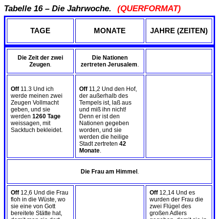
Tabelle 16 – Die Jahrwoche.
(QUERFORMAT)
TAGE
MONATE
JAHRE (ZEITEN)
Die Zeit der zwei
Die Nationen
Zeugen
.
zertreten Jerusalem
.
Off
11.3 Und ich
Off
11,2 Und den Hof,
werde meinen zwei
der außerhalb des
Zeugen Vollmacht
Tempels ist, laß aus
geben, und sie
und miß ihn nicht!
werden
1260 Tage
Denn er ist den
weissagen, mit
Nationen gegeben
Sacktuch bekleidet.
worden, und sie
werden die heilige
Stadt zertreten
42
Monate
.
Die Frau am Himmel
.
Off
12,6 Und die Frau
Off
12,14 Und es
floh in die Wüste, wo
wurden der Frau die
sie eine von Gott
zwei Flügel des
bereitete Stätte hat,
großen Adlers