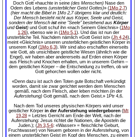
Doch Gott «hauchte in seine
(des Menschen)
Nase den
Odem des Lebens
(unsterblicher Geist Gottes)
» (
1Mo 2,7
)
(hier macht die Bibel in 1Mo 2,7 übrigens klar und deutlich:
Der Mensch besteht nicht aus Körper, Seele und Geist,
sondern der Mensch
ist
eine "Seele" bestehend aus
Körper
und
Geist
)
und Gott schuf ihn «nach Seinem Gleichnis» (
1Mo
1,26
), ebenso wie in (
1Mo 5,1
). Und das ist nun der
unsterbliche Teil. Nachdem nämlich «Gott Geist ist» (
Jh 4,24
),
meint «Gleichnis» unseren unsterblichen geistlichen Körper in
unserem Kopf (
1Mo 6,3
). Wir sind also erschaffen einerseits
wie Gott, als unsichtbare geistliche Wesen (ähnlich wie die
Engel), wir haben aber andererseits auf Erden einen Körper
aus Fleisch und Knochen erhalten, um in unserem Gehirn –
dem geistlichen Körper – die Entscheidung zu treffen, ob wir
Gott gehorchen wollen oder nicht.
«Denn dazu ist auch den Toten gute Botschaft verkündigt
worden, damit sie zwar gerichtet werden dem Menschen
gemäß. nach dem Fleisch, aber leben möchten
(in der
Auferstehung)
Gott gemäß. nach dem Geist.» 1Ptr 4,6.
Nach dem Tod unseres physischen Körpers wird unser
geistlicher Körper
in der Auferstehung wiedergeboren
(
Mt
19,28
= Letztes Gerricht am Ende der Welt, nach der
Auferstehung: Jesus richtet die Nationen, die Aposteln die
Juden.); (
Jh 3,5-6
: «Wasser» = fleischliche Geburt,
Fruchtwasser) von Neuem geboren in der Auferstehung, von
einem unsterblichen Geist im Kopf des Menschen, zu einem