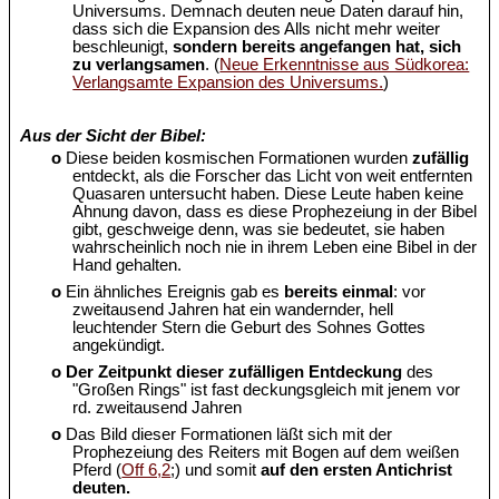
Universums. Demnach deuten neue Daten darauf hin,
dass sich die Expansion des Alls nicht mehr weiter
beschleunigt,
sondern bereits angefangen hat, sich
zu verlangsamen
. (
Neue Erkenntnisse aus Südkorea:
Verlangsamte Expansion des Universums.
)
Aus der Sicht der Bibel:
o
Diese beiden kosmischen Formationen wurden
zufällig
entdeckt, als die Forscher das Licht von weit entfernten
Quasaren untersucht haben. Diese Leute haben keine
Ahnung davon, dass es diese Prophezeiung in der Bibel
gibt, geschweige denn, was sie bedeutet, sie haben
wahrscheinlich noch nie in ihrem Leben eine Bibel in der
Hand gehalten.
o
Ein ähnliches Ereignis gab es
bereits einmal
: vor
zweitausend Jahren hat ein wandernder, hell
leuchtender Stern die Geburt des Sohnes Gottes
angekündigt.
o
Der Zeitpunkt dieser zufälligen Entdeckung
des
"Großen Rings" ist fast deckungsgleich mit jenem vor
rd. zweitausend Jahren
o
Das Bild dieser Formationen läßt sich mit der
Prophezeiung des Reiters mit Bogen auf dem weißen
Pferd (
Off 6,2
;) und somit
auf den ersten Antichrist
deuten.