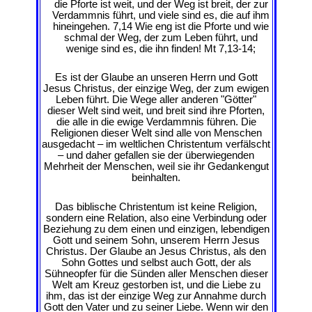
die Pforte ist weit, und der Weg ist breit, der zur
Verdammnis führt, und viele sind es, die auf ihm
hineingehen. 7,14 Wie eng ist die Pforte und wie
schmal der Weg, der zum Leben führt, und
wenige sind es, die ihn finden! Mt 7,13-14;
Es ist der Glaube an unseren Herrn und Gott
Jesus Christus, der einzige Weg, der zum ewigen
Leben führt. Die Wege aller anderen "Götter"
dieser Welt sind weit, und breit sind ihre Pforten,
die alle in die ewige Verdammnis führen. Die
Religionen dieser Welt sind alle von Menschen
ausgedacht – im weltlichen Christentum verfälscht
– und daher gefallen sie der überwiegenden
Mehrheit der Menschen, weil sie ihr Gedankengut
beinhalten.
Das biblische Christentum ist keine Religion,
sondern eine Relation, also eine Verbindung oder
Beziehung zu dem einen und einzigen, lebendigen
Gott und seinem Sohn, unserem Herrn Jesus
Christus. Der Glaube an Jesus Christus, als den
Sohn Gottes und selbst auch Gott, der als
Sühneopfer für die Sünden aller Menschen dieser
Welt am Kreuz gestorben ist, und die Liebe zu
ihm, das ist der einzige Weg zur Annahme durch
Gott den Vater und zu seiner Liebe. Wenn wir den