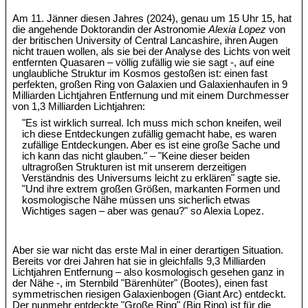
Am 11. Jänner diesen Jahres (2024), genau um 15 Uhr 15, hat
die angehende Doktorandin der Astronomie
Alexia Lopez
von
der britischen University of Central Lancashire, ihren Augen
nicht trauen wollen, als sie bei der Analyse des Lichts von weit
entfernten Quasaren – völlig zufällig wie sie sagt -, auf eine
unglaubliche Struktur im Kosmos gestoßen ist: einen fast
perfekten, großen Ring von Galaxien und Galaxienhaufen in 9
Milliarden Lichtjahren Entfernung und mit einem Durchmesser
von 1,3 Milliarden Lichtjahren:
"Es ist wirklich surreal. Ich muss mich schon kneifen, weil
ich diese Entdeckungen zufällig gemacht habe, es waren
zufällige Entdeckungen. Aber es ist eine große Sache und
ich kann das nicht glauben." – "Keine dieser beiden
ultragroßen Strukturen ist mit unserem derzeitigen
Verständnis des Universums leicht zu erklären" sagte sie.
"Und ihre extrem großen Größen, markanten Formen und
kosmologische Nähe müssen uns sicherlich etwas
Wichtiges sagen – aber was genau?" so Alexia Lopez.
Aber sie war nicht das erste Mal in einer derartigen Situation.
Bereits vor drei Jahren hat sie in gleichfalls 9,3 Milliarden
Lichtjahren Entfernung – also kosmologisch gesehen ganz in
der Nähe -, im Sternbild "Bärenhüter" (Bootes), einen fast
symmetrischen riesigen Galaxienbogen (Giant Arc) entdeckt.
Der nunmehr entdeckte "Große Ring" (Big Ring) ist für die