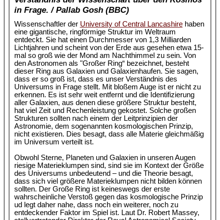
in Frage. / Pallab Gosh (BBC)
Wissenschaftler der
University of Central Lancashire
haben
eine gigantische, ringförmige Struktur im Weltraum
entdeckt. Sie hat einen Durchmesser von 1,3 Milliarden
Lichtjahren und scheint von der Erde aus gesehen etwa 15-
mal so groß wie der Mond am Nachthimmel zu sein. Von
den Astronomen als "Großer Ring“ bezeichnet, besteht
dieser Ring aus Galaxien und Galaxienhaufen. Sie sagen,
dass er so groß ist, dass es unser Verständnis des
Universums in Frage stellt. Mit bloßem Auge ist er nicht zu
erkennen. Es ist sehr weit entfernt und die Identifizierung
aller Galaxien, aus denen diese größere Struktur besteht,
hat viel Zeit und Rechenleistung gekostet. Solche großen
Strukturen sollten nach einem der Leitprinzipien der
Astronomie, dem sogenannten kosmologischen Prinzip,
nicht existieren. Dies besagt, dass alle Materie gleichmäßig
im Universum verteilt ist.
Obwohl Sterne, Planeten und Galaxien in unseren Augen
riesige Materieklumpen sind, sind sie im Kontext der Größe
des Universums unbedeutend – und die Theorie besagt,
dass sich viel größere Materieklumpen nicht bilden können
sollten. Der Große Ring ist keineswegs der erste
wahrscheinliche Verstoß gegen das kosmologische Prinzip
ud legt daher nahe, dass noch ein weiterer, noch zu
entdeckender Faktor im Spiel ist. Laut Dr. Robert Massey,