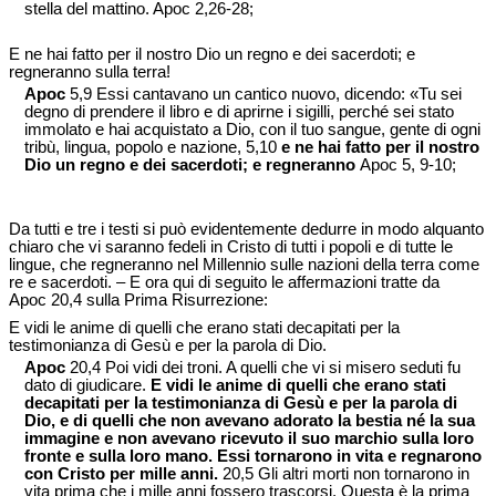
stella del mattino. Apoc 2,26-28;
E ne hai fatto per il nostro Dio un regno e dei sacerdoti; e
regneranno sulla terra!
Apoc
5,9 Essi cantavano un cantico nuovo, dicendo: «Tu sei
degno di prendere il libro e di aprirne i sigilli, perché sei stato
immolato e hai acquistato a Dio, con il tuo sangue, gente di ogni
tribù, lingua, popolo e nazione, 5,10
e ne hai fatto per il nostro
Dio un regno e dei sacerdoti; e regneranno
Apoc 5, 9-10;
Da tutti e tre i testi si può evidentemente dedurre in modo alquanto
chiaro che vi saranno fedeli in Cristo di tutti i popoli e di tutte le
lingue, che regneranno nel Millennio sulle nazioni della terra come
re e sacerdoti. – E ora qui di seguito le affermazioni tratte da
Apoc 20,4 sulla Prima Risurrezione:
E vidi le anime di quelli che erano stati decapitati per la
testimonianza di Gesù e per la parola di Dio.
Apoc
20,4 Poi vidi dei troni. A quelli che vi si misero seduti fu
dato di giudicare.
E vidi le anime di quelli che erano stati
decapitati per la testimonianza di Gesù e per la parola di
Dio, e di quelli che non avevano adorato la bestia né la sua
immagine e non avevano ricevuto il suo marchio sulla loro
fronte e sulla loro mano. Essi tornarono in vita e regnarono
con Cristo per mille anni.
20,5 Gli altri morti non tornarono in
vita prima che i mille anni fossero trascorsi. Questa è la prima