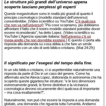
Le strutture più grandi dell’universo appena
scoperte lasciano perplessi gli esperti
Queste megastrutture sono in realtà più grandi di quanto il
principio cosmologico (modello standard dell’universo)
consentirebbe. (Video scientifico su YouTube:
C’è qualcosa
che non va nell’universo
!) "Più cose scopriamo, più dobbiamo
affrontare il fatto che il nostro modello standard potrebbe dover
essere riconsiderato", ha detto Lopez. (Video scientifico su
YouTube L’Agenzia spaziale italiana:
Nell’universo c’è un
mega-anello che non dovrebbe esistere
.) E questo ci porta alla
risposta alla domanda su cosa abbia a che fare un simile
argomento con un sito di web biblico-cristiano. (Mat 24:29;)
Il significato per l’esegesi del tempo della fine.
In un sito biblico-cristiano, ci si aspetterebbe naturalmente una
risposta da parte di Dio in un caso del genere. Come ha
affermato anche Alexia Lopez, dottoranda in astronomia che ha
scoperto queste gigantesche strutture: "e le loro dimensioni
estremamente grandi, le forme distintive e la vicinanza
cosmologica devono sicuramente dirci qualcosa di importante
– ma cosa esattamente?".
Naturalmente, non può che essere la risposta a una domanda
globale, una domanda che riguarda tutta l’umanità. Andiamo