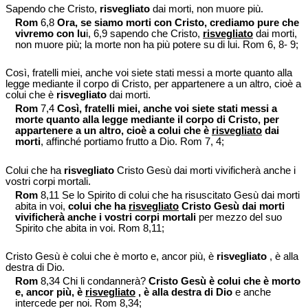
Sapendo che Cristo,
risvegliato
dai morti, non muore più.
Rom
6,8
Ora, se siamo morti con Cristo, crediamo pure che
vivremo con lu
i, 6,9 sapendo che Cristo,
risvegliato
dai morti,
non muore più; la morte non ha più potere su di lui. Rom 6, 8- 9;
Così, fratelli miei, anche voi siete stati messi a morte quanto alla
legge mediante il corpo di Cristo, per appartenere a un altro, cioè a
colui che è
risvegliato
dai morti.
Rom
7,4
Così, fratelli miei, anche voi siete stati messi a
morte quanto alla legge mediante il corpo di Cristo, per
appartenere a un altro, cioè a colui che è
risvegliato
dai
morti
, affinché portiamo frutto a Dio. Rom 7, 4;
Colui che ha
risvegliato
Cristo Gesù dai morti vivificherà anche i
vostri corpi mortali.
Rom
8,11 Se lo Spirito di colui che ha risuscitato Gesù dai morti
abita in voi,
colui che ha
risvegliato
Cristo Gesù dai morti
vivificherà anche i vostri corpi mortali
per mezzo del suo
Spirito che abita in voi. Rom 8,11;
Cristo Gesù è colui che è morto e, ancor più, è
risvegliato
, è alla
destra di Dio.
Rom
8,34 Chi li condannerà?
Cristo Gesù è colui che è morto
e, ancor più, è
risvegliato
, è alla destra di Dio
e anche
intercede per noi. Rom 8,34;