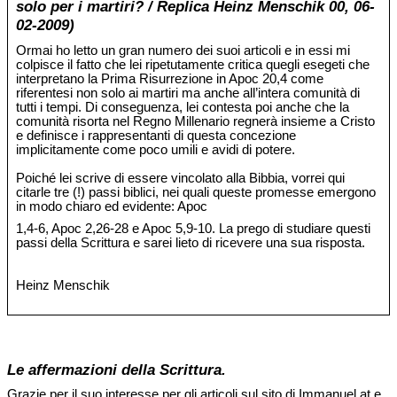
solo per i martiri? / Replica Heinz Menschik 00, 06-
02-2009)
Ormai ho letto un gran numero dei suoi articoli e in essi mi
colpisce il fatto che lei ripetutamente critica quegli esegeti che
interpretano la Prima Risurrezione in Apoc 20,4 come
riferentesi non solo ai martiri ma anche all’intera comunità di
tutti i tempi. Di conseguenza, lei contesta poi anche che la
comunità risorta nel Regno Millenario regnerà insieme a Cristo
e definisce i rappresentanti di questa concezione
implicitamente come poco umili e avidi di potere.
Poiché lei scrive di essere vincolato alla Bibbia, vorrei qui
citarle tre (!) passi biblici, nei quali queste promesse emergono
in modo chiaro ed evidente: Apoc
1,4-6, Apoc 2,26-28 e Apoc 5,9-10. La prego di studiare questi
passi della Scrittura e sarei lieto di ricevere una sua risposta.
Heinz Menschik
Le affermazioni della Scrittura.
Grazie per il suo interesse per gli articoli sul sito di Immanuel.at e