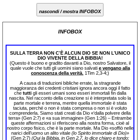
nascondi / mostra INFOBOX
INFOBOX
SULLA TERRA NON C’È ALCUN DIO SE NON L’UNICO
DIO VIVENTE DELLA BIBBIA!
(Questo è buono e gradito davanti a Dio, nostro Salvatore, il
quale vuole che tutti gli uomini siano salvati
e vengano alla
conoscenza della verità.
1Tim 2,3-4;)
A causa di traduzioni bibliche errate, la stragrande
maggioranza dei credenti cristiani ignora ancora oggi il fatto
che
tutti
gli esseri umani sono esseri immortali fin dalla
nascita. Nel racconto della creazione si è interpretata solo la
parte mortale e terrena, mentre quella immortale è stata
taciuta, perché o non è stata compresa o non si è voluto
comprenderla. Siamo stati creati da Dio «‘dalla polvere della
terra» (Gen 2:7) e «a sua immagine» (Gen 1:26) – Entrambe
queste affermazioni si riferiscono alla nostra forma, cioè al
nostro corpo fisico, che è la parte mortale. Ma Dio «soffiò nelle
narici dell’uomo un alito vitale
(lo Spirito immortale di Dio)»
(Gen 2:7)
(Qui la Bibbia, in Gen 2,7, lo dice chiaro e tondo: