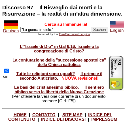
Discorso 97 – Il Risveglio dai morti e la
Risurrezione – la realtà di un’altra dimensione.
Cerca su Immanuel.at
English
Deutsch
Indexed by the
FreeFind search engine
L’"Israele di Dio" in Gal 6,16: Israele o la
congregazione di Cristo?
La confutazione della "successione apostolica"
della Chiesa cattolica.
Tutte le religioni sono uguali?
Il primo e il
Share
sm
secondo Anticristo.
NUOVA revisione!!
Le basi del cristianesimo biblico.
Il sentiero
biblico verso la libertà della Nuova Creazione
(Per ottenere la versione corrente di un documento,
premere [Ctrl+F5]).
HOME
|
CONTATTO
|
SITE MAP
|
INDICE DEL
CONTENUTO
|
INDICE DEI DISCORSI
|
IMPRESSUM