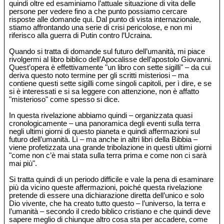
quindi oltre ed esaminiamo l’attuale situazione di vita delle
persone per vedere fino a che punto possiamo cercare
risposte alle domande qui. Dal punto di vista internazionale,
stiamo affrontando una serie di crisi pericolose, e non mi
riferisco alla guerra di Putin contro l’Ucraina.
Quando si tratta di domande sul futuro dell’umanità, mi piace
rivolgermi al libro biblico dell’Apocalisse dell’apostolo Giovanni.
Quest’opera è effettivamente "un libro con sette sigilli" – da cui
deriva questo noto termine per gli scritti misteriosi – ma
contiene questi sette sigilli come singoli capitoli, per ì dire, e se
si è interessati e si sa leggere con attenzione, non è affatto
"misterioso" come spesso si dice.
In questa rivelazione abbiamo quindi – organizzata quasi
cronologicamente – una panoramica degli eventi sulla terra
negli ultimi giorni di questo pianeta e quindi affermazioni sul
futuro dell’umanità. Lì – ma anche in altri libri della Bibbia –
viene profetizzata una grande tribolazione in questi ultimi giorni
"come non c’è mai stata sulla terra prima e come non ci sarà
mai più".
Si tratta quindi di un periodo difficile e vale la pena di esaminare
più da vicino queste affermazioni, poiché questa rivelazione
pretende di essere una dichiarazione diretta dell’unico e solo
Dio vivente, che ha creato tutto questo – l’universo, la terra e
l’umanità – secondo il credo biblico cristiano e che quindi deve
sapere meglio di chiunque altro cosa sta per accadere, come