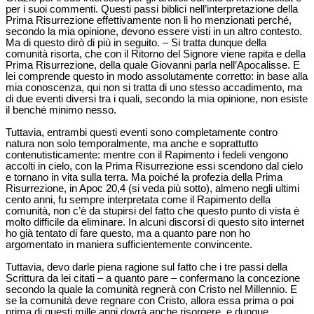
per i suoi commenti. Questi passi biblici nell’interpretazione della
Prima Risurrezione effettivamente non li ho menzionati perché,
secondo la mia opinione, devono essere visti in un altro contesto.
Ma di questo dirò di più in seguito. – Si tratta dunque della
comunità risorta, che con il Ritorno del Signore viene rapita e della
Prima Risurrezione, della quale Giovanni parla nell’Apocalisse. E
lei comprende questo in modo assolutamente corretto: in base alla
mia conoscenza, qui non si tratta di uno stesso accadimento, ma
di due eventi diversi tra i quali, secondo la mia opinione, non esiste
il benché minimo nesso.
Tuttavia, entrambi questi eventi sono completamente contro
natura non solo temporalmente, ma anche e soprattutto
contenutisticamente: mentre con il Rapimento i fedeli vengono
accolti in cielo, con la Prima Risurrezione essi scendono dal cielo
e tornano in vita sulla terra. Ma poiché la profezia della Prima
Risurrezione, in Apoc 20,4 (si veda più sotto), almeno negli ultimi
cento anni, fu sempre interpretata come il Rapimento della
comunità, non c’è da stupirsi del fatto che questo punto di vista è
molto difficile da eliminare. In alcuni discorsi di questo sito internet
ho già tentato di fare questo, ma a quanto pare non ho
argomentato in maniera sufficientemente convincente.
Tuttavia, devo darle piena ragione sul fatto che i tre passi della
Scrittura da lei citati – a quanto pare – confermano la concezione
secondo la quale la comunità regnerà con Cristo nel Millennio. E
se la comunità deve regnare con Cristo, allora essa prima o poi
prima di questi mille anni dovrà anche risorgere, e dunque