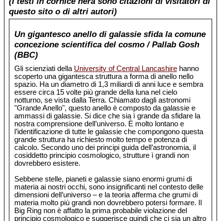
(I testi in cornice nera sono citazioni di visitatori di
questo sito o di altri autori)
Un gigantesco anello di galassie sfida la comune
concezione scientifica del cosmo / Pallab Gosh
(BBC)
Gli scienziati della
University of Central Lancashire
hanno
scoperto una gigantesca struttura a forma di anello nello
spazio. Ha un diametro di 1,3 miliardi di anni luce e sembra
essere circa 15 volte più grande della luna nel cielo
notturno, se vista dalla Terra. Chiamato dagli astronomi
"Grande Anello", questo anello è composto da galassie e
ammassi di galassie. Si dice che sia ì grande da sfidare la
nostra comprensione dell’universo. È molto lontano e
l’identificazione di tutte le galassie che compongono questa
grande struttura ha richiesto molto tempo e potenza di
calcolo. Secondo uno dei principi guida dell’astronomia, il
cosiddetto principio cosmologico, strutture ì grandi non
dovrebbero esistere.
Sebbene stelle, pianeti e galassie siano enormi grumi di
materia ai nostri occhi, sono insignificanti nel contesto delle
dimensioni dell’universo – e la teoria afferma che grumi di
materia molto più grandi non dovrebbero potersi formare. Il
Big Ring non è affatto la prima probabile violazione del
principio cosmologico e suggerisce quindi che ci sia un altro