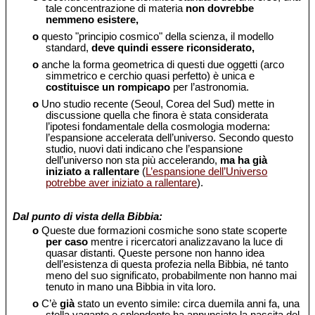
tale concentrazione di materia
non dovrebbe
nemmeno esistere,
o
questo "principio cosmico" della scienza, il modello
standard,
deve quindi essere riconsiderato,
o
anche la forma geometrica di questi due oggetti (arco
simmetrico e cerchio quasi perfetto) è unica e
costituisce un rompicapo
per l’astronomia.
o
Uno studio recente (Seoul, Corea del Sud) mette in
discussione quella che finora è stata considerata
l’ipotesi fondamentale della cosmologia moderna:
l’espansione accelerata dell’universo. Secondo questo
studio, nuovi dati indicano che l’espansione
dell’universo non sta più accelerando,
ma ha già
iniziato a rallentare
(
L’espansione dell’Universo
potrebbe aver iniziato a rallentare
).
Dal punto di vista della Bibbia:
o
Queste due formazioni cosmiche sono state scoperte
per caso
mentre i ricercatori analizzavano la luce di
quasar distanti. Queste persone non hanno idea
dell’esistenza di questa profezia nella Bibbia, né tanto
meno del suo significato, probabilmente non hanno mai
tenuto in mano una Bibbia in vita loro.
o
C’è
già
stato un evento simile: circa duemila anni fa, una