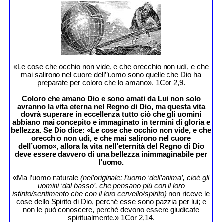
«Le cose che occhio non vide, e che orecchio non udì, e che
mai salirono nel cuore dell’’uomo sono quelle che Dio ha
preparate per coloro che lo amano». 1Cor 2,9.
Coloro che amano Dio e sono amati da Lui non solo
avranno la vita eterna nel Regno di Dio, ma questa vita
dovrà superare in eccellenza tutto ciò che gli uomini
abbiano mai concepito e immaginato in termini di gloria e
bellezza. Se Dio dice: «Le cose che occhio non vide, e che
orecchio non udì, e che mai salirono nel cuore
dell’uomo», allora la vita nell’eternità del Regno di Dio
deve essere davvero di una bellezza inimmaginabile per
l’uomo.
«Ma l’uomo naturale
(nel’originale: l’uomo ‘dell’anima’, cioè gli
uomini ‘dal basso’, che pensano più con il loro
istinto/sentimento che con il loro cervello/spirito)
non riceve le
cose dello Spirito di Dio, perché esse sono pazzia per lui; e
non le può conoscere, perché devono essere giudicate
spiritualmente.» 1Cor 2,14.