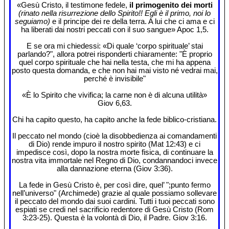
«Gesù Cristo, il testimone fedele,
il primogenito dei morti
(rinato nella risurrezione dello Spirito!! Egli è il primo, noi lo
seguiamo)
e il principe dei re della terra. A lui che ci ama e ci
ha liberati dai nostri peccati con il suo sangue» Apoc 1,5.
E se ora mi chiedessi: «Di quale ‘corpo spirituale’ stai
parlando?", allora potrei risponderti chiaramente: "È proprio
quel corpo spirituale che hai nella testa, che mi ha appena
posto questa domanda, e che non hai mai visto né vedrai mai,
perché è invisibile"
«È lo Spirito che vivifica; la carne non è di alcuna utilità»
Giov 6,63.
Chi ha capito questo, ha capito anche la fede biblico-cristiana.
Il peccato nel mondo (cioè la disobbedienza ai comandamenti
di Dio) rende impuro il nostro spirito (Mat 12:43) e ci
impedisce così, dopo la nostra morte fisica, di continuare la
nostra vita immortale nel Regno di Dio, condannandoci invece
alla dannazione eterna (Giov 3:36).
La fede in Gesù Cristo è, per così dire, quel’ ";punto fermo
nell’universo" (Archimede) grazie al quale possiamo sollevare
il peccato del mondo dai suoi cardini. Tutti i tuoi peccati sono
espiati se credi nel sacrificio redentore di Gesù Cristo (Rom
3:23-25). Questa è la volontà di Dio, il Padre. Giov 3:16.