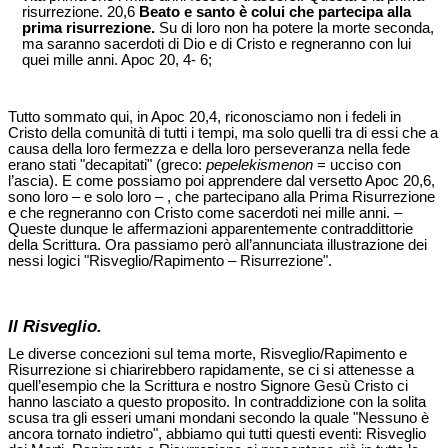
risurrezione. 20,6
Beato e santo è colui che partecipa alla
prima risurrezione.
Su di loro non ha potere la morte seconda,
ma saranno sacerdoti di Dio e di Cristo e regneranno con lui
quei mille anni. Apoc 20, 4- 6;
Tutto sommato qui, in Apoc 20,4, riconosciamo non i fedeli in
Cristo della comunità di tutti i tempi, ma solo quelli tra di essi che a
causa della loro fermezza e della loro perseveranza nella fede
erano stati "decapitati" (greco:
pepelekismenon
= ucciso con
l’ascia). E come possiamo poi apprendere dal versetto Apoc 20,6,
sono loro – e solo loro – , che partecipano alla Prima Risurrezione
e che regneranno con Cristo come sacerdoti nei mille anni. –
Queste dunque le affermazioni apparentemente contraddittorie
della Scrittura. Ora passiamo però all’annunciata illustrazione dei
nessi logici "Risveglio/Rapimento – Risurrezione".
Il Risveglio.
Le diverse concezioni sul tema morte, Risveglio/Rapimento e
Risurrezione si chiarirebbero rapidamente, se ci si attenesse a
quell’esempio che la Scrittura e nostro Signore Gesù Cristo ci
hanno lasciato a questo proposito. In contraddizione con la solita
scusa tra gli esseri umani mondani secondo la quale "Nessuno è
ancora tornato indietro", abbiamo qui tutti questi eventi: Risveglio