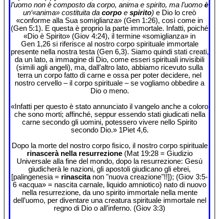
l’uomo non è composto da corpo, anima e spirito, ma l’uomo
è
un‘«anima» costituita da
corpo
e
spirito
)
e Dio lo creò
«conforme alla Sua somiglianza» (Gen 1:26), così come in
(Gen 5:1). E questa è proprio la parte immortale. Infatti, poiché
«Dio è Spirito» (Giov 4:24), il termine «somiglianza» in
Gen 1,26 si riferisce al nostro corpo spirituale immortale
presente nella nostra testa (Gen 6,3). Siamo quindi stati creati,
da un lato, a immagine di Dio, come esseri spirituali invisibili
(simili agli angeli), ma, dall’altro lato, abbiamo ricevuto sulla
terra un corpo fatto di carne e ossa per poter decidere, nel
nostro cervello – il corpo spirituale – se vogliamo obbedire a
Dio o meno.
«Infatti per questo è stato annunciato il vangelo anche a coloro
che sono morti; affinché, seppur essendo stati giudicati nella
carne secondo gli uomini, potessero vivere nello Spirito
secondo Dio.» 1Piet 4,6.
Dopo la morte del nostro corpo fisico, il nostro corpo spirituale
rinascerà nella resurrezione
(Mat 19:28 = Giudizio
Universale alla fine del mondo, dopo la resurrezione: Gesù
giudicherà le nazioni, gli apostoli giudicano gli ebrei,
[palingenesia =
rinascita
non "nuova creazione"!!]); (Giov 3:5-
6 «acqua» = nascita carnale, liquido amniotico) nato di nuovo
nella resurrezione, da uno spirito immortale nella mente
dell’uomo, per diventare una creatura spirituale immortale nel
regno di Dio o all’inferno. (Giov 3:3)