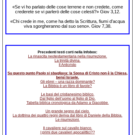
«Se vi ho parlato delle cose terrene e non credete, come
crederete se vi parlerò delle cose celesti?» Giov 3,12.
«Chi crede in me, come ha detto la Scrittura, fiumi d’acqua
viva sgorgheranno dal suo seno». Giov 7,38.
Precedenti testi corti nella Infobox:
La rinascita neotestamentaria nella risurrezione.
La trinità divina.
Il Anticristo
Su questo punto Paolo si sbagliava: la Sposa di Cristo non è la Chiesa,
bensì Israele.
Gli ebrei – una razza dominante?
La Bibbia è un libro di favole?
Le basi del cristianesimo biblico.
Dal figlio dell’uomo al figlio di Dio.
Tabella biblica cronologica da Adamo a Giacobbe.
Un grande segno dal cielo.
La dottrina dei quattro regni deriva dal libro di Daniele della Bibbia.
Le risurrezioni.
Il cavaliere sul cavallo bianco.
I primi due cavalieri apocalittici??