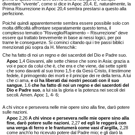
diventare "vivente", come si dice in Apoc 20,4. E, naturalmente, la
Prima Risurrezione in Apoc 20,4 sembra prestarsi a questo alla
perfezione.
Poiché quindi apparentemente sembra essere possibile solo con
molta difficoltà affrontare separatamente questo tema, il
complesso tematico "Risveglio/Rapimento – Risurrezione" deve
essere qui trattato brevemente in base ai nessi logici, per poi
trarne le conseguenze. Si cominci citando qui i tre passi biblici
menzionati più sopra da H. Menschik:
Che ha fatto di noi un regno e dei sacerdoti del Dio e Padre suo.
Apoc
1,4 Giovanni, alle sette chiese che sono in Asia: grazia a
voi e pace da colui che è, che era e che viene, dai sette spiriti
che sono davanti al suo trono 1,5 e da Gesù Cristo, il testimone
fedele, il primogenito dei morti e il principe dei re della terra. A lui
che ci ama,
e ci ha liberati dai nostri peccati con il suo
sangue
, 1.6
che ha fatto di noi un regno e dei sacerdoti del
Dio e Padre suo
, a lui sia la gloria e la potenza nei secoli dei
secoli. Amen. Apoc 1, 4- 6;
A chi vince e persevera nelle mie opere sino alla fine, darò potere
sulle nazioni.
Apoc
2,26
A chi vince e persevera nelle mie opere sino alla
fine, darò potere sulle nazioni
, 2,27
ed egli le reggerà con
una verga di ferro e le frantumerà come vasi d’argilla,
2,28
come anch’io ho ricevuto potere dal Padre mio; e gli darò la