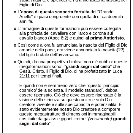
stella vagante e splendente ha annunciato la nascita del
Figlio di Dio.
o
L’epoca di questa scoperta fortuita
del "Grande
Anello" è quasi congruente con quella di circa duemila
anni fa.
o
L’immagine di queste formazioni può essere collegata
alla profezia del cavaliere con l’arco e corona sul
cavallo bianco (Apoc 6:2) e quindi
al primo Anticristo.
o
Così come allora fu annunciata la nascita del Figlio di Dio
amante della pace, ora viene annunciata la nascita(??)
del figlio brutale dell’avversario.
o
Quindi, da una prospettiva biblica, non c’è dubbio: queste
megaformazioni sono i "
grandi segni dal cielo
" che
Gesù, Cristo, il Figlio di Dio, ci ha profetizzato in Luca
21:11 per i tempi finali.
E quindi non è nemmeno vero che "questo ‘principio
cosmico’ della scienza, il modello standard", debba
essere ripensato. Ciò che deve essere ripensato è la
visione della scienza su questo unico e solo Dio
creatore vivente e sulle sue capacità e potenzialità. È
stato evidentemente nostro Dio creatore a comporre
queste megastrutture di dimensioni inimmaginabili
costituite da galassie giganti come "
(veramente)
grandi
segni dal cielo
".