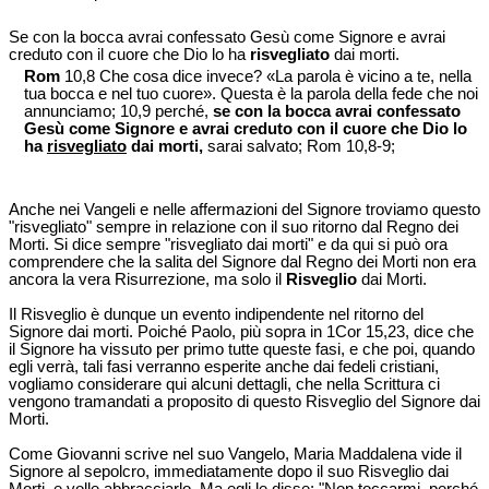
Se con la bocca avrai confessato Gesù come Signore e avrai
creduto con il cuore che Dio lo ha
risvegliato
dai morti.
Rom
10,8 Che cosa dice invece? «La parola è vicino a te, nella
tua bocca e nel tuo cuore». Questa è la parola della fede che noi
annunciamo; 10,9 perché,
se con la bocca avrai confessato
Gesù come Signore e avrai creduto con il cuore che Dio lo
ha
risvegliato
dai morti,
sarai salvato; Rom 10,8-9;
Anche nei Vangeli e nelle affermazioni del Signore troviamo questo
"risvegliato" sempre in relazione con il suo ritorno dal Regno dei
Morti. Si dice sempre "risvegliato dai morti" e da qui si può ora
comprendere che la salita del Signore dal Regno dei Morti non era
ancora la vera Risurrezione, ma solo il
Risveglio
dai Morti.
Il Risveglio è dunque un evento indipendente nel ritorno del
Signore dai morti. Poiché Paolo, più sopra in 1Cor 15,23, dice che
il Signore ha vissuto per primo tutte queste fasi, e che poi, quando
egli verrà, tali fasi verranno esperite anche dai fedeli cristiani,
vogliamo considerare qui alcuni dettagli, che nella Scrittura ci
vengono tramandati a proposito di questo Risveglio del Signore dai
Morti.
Come Giovanni scrive nel suo Vangelo, Maria Maddalena vide il
Signore al sepolcro, immediatamente dopo il suo Risveglio dai
Morti, e volle abbracciarlo. Ma egli le disse: "Non toccarmi, perché