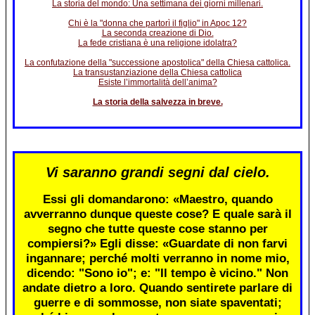
La storia del mondo: Una settimana dei giorni millenari.
Chi è la "donna che partorì il figlio" in Apoc 12?
La seconda creazione di Dio.
La fede cristiana è una religione idolatra?
La confutazione della "successione apostolica" della Chiesa cattolica.
La transustanziazione della Chiesa cattolica
Esiste l’immortalità dell’anima?
La storia della salvezza in breve.
Vi saranno grandi segni dal cielo.
Essi gli domandarono: «Maestro, quando
avverranno dunque queste cose? E quale sarà il
segno che tutte queste cose stanno per
compiersi?» Egli disse: «Guardate di non farvi
ingannare; perché molti verranno in nome mio,
dicendo: "Sono io"; e: "Il tempo è vicino." Non
andate dietro a loro. Quando sentirete parlare di
guerre e di sommosse, non siate spaventati;