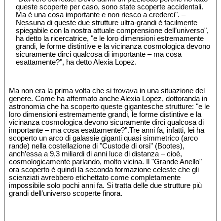
queste scoperte per caso, sono state scoperte accidentali.
Ma è una cosa importante e non riesco a crederci". –
Nessuna di queste due strutture ultra-grandi è facilmente
spiegabile con la nostra attuale comprensione dell’universo",
ha detto la ricercatrice, "e le loro dimensioni estremamente
grandi, le forme distintive e la vicinanza cosmologica devono
sicuramente dirci qualcosa di importante – ma cosa
esattamente?", ha detto Alexia Lopez.
Ma non era la prima volta che si trovava in una situazione del
genere. Come ha affermato anche Alexia Lopez, dottoranda in
astronomia che ha scoperto queste gigantesche strutture: "e le
loro dimensioni estremamente grandi, le forme distintive e la
vicinanza cosmologica devono sicuramente dirci qualcosa di
importante – ma cosa esattamente?".Tre anni fa, infatti, lei ha
scoperto un arco di galassie giganti quasi simmetrico (arco
rande) nella costellazione di "Custode di orsi" (Bootes),
anch’essa a 9,3 miliardi di anni luce di distanza – cioè,
cosmologicamente parlando, molto vicina. Il "Grande Anello"
ora scoperto è quindi la seconda formazione celeste che gli
scienziati avrebbero etichettato come completamente
impossibile solo pochi anni fa. Si tratta delle due strutture più
grandi dell’universo scoperte finora.