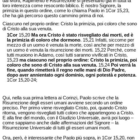
dai Morti, Rapimento e Risurrezione si presentano già in tutta la
loro interezza come resoconto biblico. È nostro Signore, la
primizia in questo ordine, come lo chiama Paolo in 1Cor 15,23,
che ha già percorso questo cammino prima di noi.
Ciascuno nel proprio ordine: Cristo la primizia, poi coloro che sono
di Cristo alla sua venuta.
1Cor
15,20
Ma ora Cristo è stato risvegliato dai morti, ed è
la primizia di coloro che dormono
. 15,21 Infatti, siccome per
mezzo di un uomo è venuta la morte, così anche per mezzo di
un uomo è venuta la risurrezione dei morti. 15,22 Perché, come
tutti muoiono in Adamo, così tutti saranno vivificati in Cristo,
15,23
ma ciascuno nel proprio ordine: Cristo la primizia, poi
coloro che sono di Cristo alla sua venuta.
15,24
Poi verrà la
fine, quando rimetterà il regno nelle mani di Dio Padre,
dopo aver annientato ogni dominio, ogni potestà e potenza
.
1Cor 15,20-24;
Qui, nella sua prima lettera ai Corinzi, Paolo scrive che la
Risurrezione degli esseri umani avviene secondo un ordine
preciso. Per primo viene risvegliato Cristo, poi, quando Cristo
ritorna, vengono risvegliati tutti coloro che appartengono a Cristo.
E alla fine del mondo, con il Giudizio Universale, avrà poi luogo –
come sappiamo anche dalle affermazioni del Signore – la
Risurrezione Universale di tutti gli esseri umani morti.
Ora, però, è interessante che Paolo più sopra, in 1Cor 15,20, non