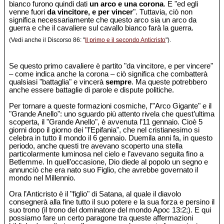
bianco furono quindi dati
un arco e una corona
. E "ed egli
venne fuori
da vincitore, e per vincer
". Tuttavia, ciò non
significa necessariamente che questo arco sia un arco da
guerra e che il cavaliere sul cavallo bianco farà la guerra.
(Vedi anche il Discorso 86: "
Il primo e il secondo Anticristo
").
Se questo primo cavaliere è partito "da vincitore, e per vincere"
– come indica anche la corona – ciò significa che combatterà
qualsiasi "battaglia" e vincerà
sempre
. Ma queste potrebbero
anche essere battaglie di parole e dispute politiche.
Per tornare a queste formazioni cosmiche, l’"Arco Gigante" e il
"Grande Anello": uno sguardo più attento rivela che quest’ultima
scoperta, il "Grande Anello", è avvenuta l’11 gennaio. Cioè 5
giorni dopo il giorno dei "l’Epifania", che nel cristianesimo si
celebra in tutto il mondo il 6 gennaio. Duemila anni fa, in questo
periodo, anche questi tre avevano scoperto una stella
particolarmente luminosa nel cielo e l’avevano seguita fino a
Betlemme. In quell’occasione, Dio diede al popolo un segno e
annunciò che era nato suo Figlio, che avrebbe governato il
mondo nel Millennio.
Ora l’Anticristo è il "figlio" di Satana, al quale il diavolo
consegnerà alla fine tutto il suo potere e la sua forza e persino il
suo trono (il trono del dominatore del mondo Apoc 13:2;). E qui
possiamo fare un certo paragone tra queste affermazioni