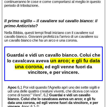
continueranno le cose e come comportarsi al meglio in questo
periodo di tribolazione.
Il primo sigillo – il cavaliere sul cavallo bianco: il
primo Anticristo?
Nella Bibbia, questi tempi finali iniziano con il cavaliere sul
cavallo bianco. Giovanni profetizza l’arrivo di un cavaliere su
un cavallo bianco che ha un arco e una corona.
Guardai e vidi un cavallo bianco. Colui che
un arco; e gli fu data
lo cavalcava aveva
una corona,
ed egli venne fuori da
vincitore, e per vincere.
Apoc
6,1 Poi vidi quando l’Agnello aprì uno dei sette sigilli e
udì una delle quattro creature viventi, che diceva con voce
come di tuono:" Vieni". 6,2
Guardai e vidi un cavallo
bianco. Colui che lo cavalcava aveva un arco; e gli fu
data una corona, ed egli venne fuori da vincitore, e per
vincere.
Apoc 6,1-2;