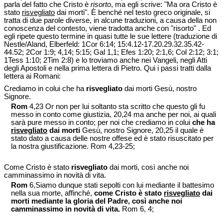
parla del fatto che Cristo è
risorto
, ma egli scrive: "Ma ora Cristo è
stato
risvegliato
dai morti". È benché nel testo greco originale, si
tratta di due parole diverse, in alcune traduzioni, a causa della non
conoscenza del contesto, viene tradotta anche con "risorto" . Ed
egli ripete questo termine in quasi tutte le sue lettere (traduzione di
Nestle/Aland, Elberfeld: 1Cor 6:14; 15:4.12-17.20.29.32.35.42-
44.52; 2Cor 1:9; 4,14; 5:15; Gal 1,1; Efes 1:20; 2:1,6; Col 2:12; 3:1;
1Tess 1:10; 2Tim 2:8) e lo troviamo anche nei Vangeli, negli Atti
degli Apostoli e nella prima lettera di Pietro. Qui i passi tratti dalla
lettera ai Romani:
Crediamo in colui che ha
risvegliato
dai morti Gesù, nostro
Signore.
Rom
4,23 Or non per lui soltanto sta scritto che questo gli fu
messo in conto come giustizia, 20,24 ma anche per noi, ai quali
sarà pure messo in conto; per noi che crediamo in colui
che ha
risvegliato
dai morti
Gesù, nostro Signore, 20,25 il quale è
stato dato a causa delle nostre offese ed è stato risuscitato per
la nostra giustificazione. Rom 4,23-25;
Come Cristo è stato
risvegliato
dai morti, così anche noi
camminassimo in novità di vita.
Rom
6,Siamo dunque stati sepolti con lui mediante il battesimo
nella sua morte, affinché,
come Cristo è stato
risvegliato
dai
morti mediante la gloria del Padre, così anche noi
camminassimo in novità di vita.
Rom 6, 4;