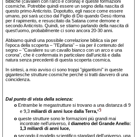
bibliche (cavalieri con l’arco e corona) e queste formazioni
cosmiche. Potrebbe quindi essere un segno della nascita di
questo primo Anticristo. Dopotutto, egli nasce come essere
umano, poi sarà ucciso dal Figlio di Dio quando Gesù ritorna
per il rapimento, e resuscitato da Satana come demone e
secondo Anticristo. Quindi, se stiamo parlando della nascita di
quest’uomo, probabilmente ci sono ancora 20-30 anni.
Abbiamo quindi una possibile correlazione biblica sia per
l’epoca della scoperta – "l’Epifania" – sia per il contenuto del
segno – "Cavaliere su un cavallo bianco con un arco e una
corona", che è confermata in particolare dall’unicità e dalla
natura senza precedenti di questa scoperta cosmica.
In sintesi, a mio avviso ci sono troppi "gigantismi" in queste
gigantesche strutture cosmiche perché si tratti davvero di una
coincidenza.
Dal punto di vista della scienza:
o
Entrambe le megastrutture si trovano a una distanza di 9
¹)
e 9,3
miliardi di anni luce dalla Terra,¹
o
queste strutture sono le formazioni più grandi mai
incontrate nell’universo, il
diametro del Grande Anello:
1,3 miliardi di anni luce,
o
secondo il modello scientifico standard dell’universo, una