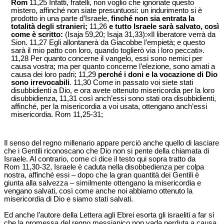
Rom
11,25 Infatti, fratelli, non voglio che ignoriate questo
mistero, affinché non siate presuntuosi: un indurimento si è
prodotto in una parte d’Israele,
finché non sia entrata la
totalità degli stranieri;
11,26
e tutto Israele sarà salvato, così
come è scritto:
(Isaja 59,20; Isaja 31,33):«Il liberatore verrà da
Sion. 11,27 Egli allontanerà da Giacobbe l’empietà; e questo
sarà il mio patto con loro, quando toglierò via i loro peccati».
11,28 Per quanto concerne il vangelo, essi sono nemici per
causa vostra; ma per quanto concerne l’elezione, sono amati a
causa dei loro padri; 11,29
perché i doni e la vocazione di Dio
sono irrevocabili
. 11,30 Come in passato voi siete stati
disubbidienti a Dio, e ora avete ottenuto misericordia per la loro
disubbidienza, 11,31 così anch’essi sono stati ora disubbidienti,
affinché, per la misericordia a voi usata, ottengano anch’essi
misericordia. Rom 11,25-31;
Il senso del regno millenario appare perciò anche quello di lasciare
che i Gentili riconoscano che Dio non si pente della chiamata di
Israele. Al contrario, come ci dice il testo qui sopra tratto da
Rom 11,30-32, Israele è caduta nella disobbedienza per colpa
nostra, affinché essi – dopo che la gran quantità dei Gentili è
giunta alla salvezza – similmente ottengano la misericordia e
vengano salvati, così come anche noi abbiamo ottenuto la
misericordia di Dio e siamo stati salvati.
Ed anche l’autore della Lettera agli Ebrei esorta gli israeliti a far sì
che la promessa del regno messianico non vada perduta a causa