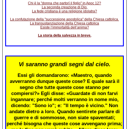
Chi è la "donna che partorì il figlio" in Apoc 12?
La seconda creazione di Dio.
La fede cristiana è una religione idolatra?
La confutazione della "successione apostolica" della Chiesa cattolica.
La transustanziazione della Chiesa cattolica
Esiste l’immortalità dell’anima?
La storia della salvezza in breve.
Vi saranno grandi segni dal cielo.
Essi gli domandarono: «Maestro, quando
avverranno dunque queste cose? E quale sarà il
segno che tutte queste cose stanno per
compiersi?» Egli disse: «Guardate di non farvi
ingannare; perché molti verranno in nome mio,
dicendo: "Sono io"; e: "Il tempo è vicino." Non
andate dietro a loro. Quando sentirete parlare di
guerre e di sommosse, non siate spaventati;
perché bisogna che queste cose avvengano prima;