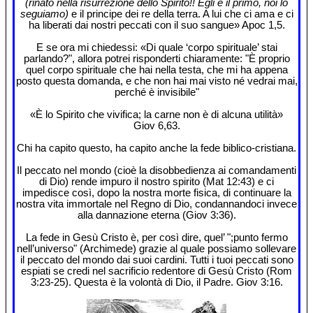
(rinato nella risurrezione dello Spirito!! Egli è il primo, noi lo
seguiamo)
e il principe dei re della terra. A lui che ci ama e ci
ha liberati dai nostri peccati con il suo sangue» Apoc 1,5.
E se ora mi chiedessi: «Di quale ‘corpo spirituale’ stai
parlando?", allora potrei risponderti chiaramente: "È proprio
quel corpo spirituale che hai nella testa, che mi ha appena
posto questa domanda, e che non hai mai visto né vedrai mai,
perché è invisibile"
«È lo Spirito che vivifica; la carne non è di alcuna utilità»
Giov 6,63.
Chi ha capito questo, ha capito anche la fede biblico-cristiana.
Il peccato nel mondo (cioè la disobbedienza ai comandamenti
di Dio) rende impuro il nostro spirito (Mat 12:43) e ci
impedisce così, dopo la nostra morte fisica, di continuare la
nostra vita immortale nel Regno di Dio, condannandoci invece
alla dannazione eterna (Giov 3:36).
La fede in Gesù Cristo è, per così dire, quel’ ";punto fermo
nell’universo" (Archimede) grazie al quale possiamo sollevare
il peccato del mondo dai suoi cardini. Tutti i tuoi peccati sono
espiati se credi nel sacrificio redentore di Gesù Cristo (Rom
3:23-25). Questa è la volontà di Dio, il Padre. Giov 3:16.