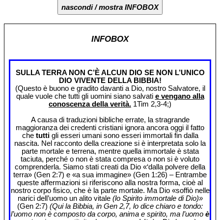
nascondi / mostra INFOBOX
INFOBOX
SULLA TERRA NON C’È ALCUN DIO SE NON L’UNICO
DIO VIVENTE DELLA BIBBIA!
(Questo è buono e gradito davanti a Dio, nostro Salvatore, il
quale vuole che tutti gli uomini siano salvati
e vengano alla
conoscenza della verità.
1Tim 2,3-4;)
A causa di traduzioni bibliche errate, la stragrande
maggioranza dei credenti cristiani ignora ancora oggi il fatto
che
tutti
gli esseri umani sono esseri immortali fin dalla
nascita. Nel racconto della creazione si è interpretata solo la
parte mortale e terrena, mentre quella immortale è stata
taciuta, perché o non è stata compresa o non si è voluto
comprenderla. Siamo stati creati da Dio «‘dalla polvere della
terra» (Gen 2:7) e «a sua immagine» (Gen 1:26) – Entrambe
queste affermazioni si riferiscono alla nostra forma, cioè al
nostro corpo fisico, che è la parte mortale. Ma Dio «soffiò nelle
narici dell’uomo un alito vitale
(lo Spirito immortale di Dio)»
(Gen 2:7)
(Qui la Bibbia, in Gen 2,7, lo dice chiaro e tondo:
l’uomo non è composto da corpo, anima e spirito, ma l’uomo
è