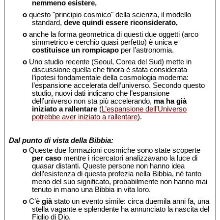
nemmeno esistere,
o
questo "principio cosmico" della scienza, il modello
standard,
deve quindi essere riconsiderato,
o
anche la forma geometrica di questi due oggetti (arco
simmetrico e cerchio quasi perfetto) è unica e
costituisce un rompicapo
per l’astronomia.
o
Uno studio recente (Seoul, Corea del Sud) mette in
discussione quella che finora è stata considerata
l’ipotesi fondamentale della cosmologia moderna:
l’espansione accelerata dell’universo. Secondo questo
studio, nuovi dati indicano che l’espansione
dell’universo non sta più accelerando,
ma ha già
iniziato a rallentare
(
L’espansione dell’Universo
potrebbe aver iniziato a rallentare
).
Dal punto di vista della Bibbia:
o
Queste due formazioni cosmiche sono state scoperte
per caso
mentre i ricercatori analizzavano la luce di
quasar distanti. Queste persone non hanno idea
dell’esistenza di questa profezia nella Bibbia, né tanto
meno del suo significato, probabilmente non hanno mai
tenuto in mano una Bibbia in vita loro.
o
C’è
già
stato un evento simile: circa duemila anni fa, una
stella vagante e splendente ha annunciato la nascita del
Figlio di Dio.