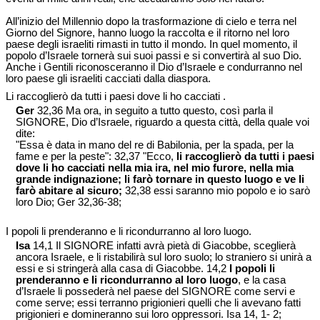
All’inizio del Millennio dopo la trasformazione di cielo e terra nel
Giorno del Signore, hanno luogo la raccolta e il ritorno nel loro
paese degli israeliti rimasti in tutto il mondo. In quel momento, il
popolo d’Israele tornerà sui suoi passi e si convertirà al suo Dio.
Anche i Gentili riconosceranno il Dio d’Israele e condurranno nel
loro paese gli israeliti cacciati dalla diaspora.
Li raccoglierò da tutti i paesi dove li ho cacciati .
Ger
32,36 Ma ora, in seguito a tutto questo, così parla il
SIGNORE, Dio d’Israele, riguardo a questa città, della quale voi
dite:
"Essa è data in mano del re di Babilonia, per la spada, per la
fame e per la peste": 32,37 "Ecco,
li raccoglierò da tutti i paesi
dove li ho cacciati nella mia ira, nel mio furore, nella mia
grande indignazione; li farò tornare in questo luogo e ve li
farò abitare al sicuro;
32,38 essi saranno mio popolo e io sarò
loro Dio; Ger 32,36-38;
I popoli li prenderanno e li ricondurranno al loro luogo.
Isa
14,1 Il SIGNORE infatti avrà pietà di Giacobbe, sceglierà
ancora Israele, e li ristabilirà sul loro suolo; lo straniero si unirà a
essi e si stringerà alla casa di Giacobbe. 14,2
I popoli li
prenderanno e li ricondurranno al loro luogo
, e la casa
d’Israele li possederà nel paese del SIGNORE come servi e
come serve; essi terranno prigionieri quelli che li avevano fatti
prigionieri e domineranno sui loro oppressori. Isa 14, 1- 2;