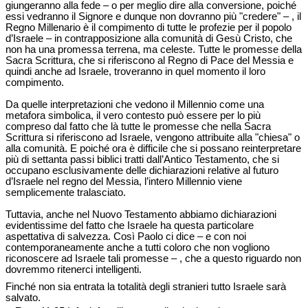
giungeranno alla fede – o per meglio dire alla conversione, poiché
essi vedranno il Signore e dunque non dovranno più "credere" – , il
Regno Millenario è il compimento di tutte le profezie per il popolo
d’Israele – in contrapposizione alla comunità di Gesù Cristo, che
non ha una promessa terrena, ma celeste. Tutte le promesse della
Sacra Scrittura, che si riferiscono al Regno di Pace del Messia e
quindi anche ad Israele, troveranno in quel momento il loro
compimento.
Da quelle interpretazioni che vedono il Millennio come una
metafora simbolica, il vero contesto può essere per lo più
compreso dal fatto che là tutte le promesse che nella Sacra
Scrittura si riferiscono ad Israele, vengono attribuite alla "chiesa" o
alla comunità. E poiché ora è difficile che si possano reinterpretare
più di settanta passi biblici tratti dall’Antico Testamento, che si
occupano esclusivamente delle dichiarazioni relative al futuro
d’Israele nel regno del Messia, l’intero Millennio viene
semplicemente tralasciato.
Tuttavia, anche nel Nuovo Testamento abbiamo dichiarazioni
evidentissime del fatto che Israele ha questa particolare
aspettativa di salvezza. Così Paolo ci dice – e con noi
contemporaneamente anche a tutti coloro che non vogliono
riconoscere ad Israele tali promesse – , che a questo riguardo non
dovremmo ritenerci intelligenti.
Finché non sia entrata la totalità degli stranieri tutto Israele sarà
salvato.