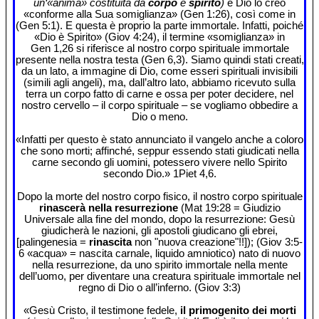
un‘«anima» costituita da
corpo
e
spirito
)
e Dio lo creò
«conforme alla Sua somiglianza» (Gen 1:26), così come in
(Gen 5:1). E questa è proprio la parte immortale. Infatti, poiché
«Dio è Spirito» (Giov 4:24), il termine «somiglianza» in
Gen 1,26 si riferisce al nostro corpo spirituale immortale
presente nella nostra testa (Gen 6,3). Siamo quindi stati creati,
da un lato, a immagine di Dio, come esseri spirituali invisibili
(simili agli angeli), ma, dall’altro lato, abbiamo ricevuto sulla
terra un corpo fatto di carne e ossa per poter decidere, nel
nostro cervello – il corpo spirituale – se vogliamo obbedire a
Dio o meno.
«Infatti per questo è stato annunciato il vangelo anche a coloro
che sono morti; affinché, seppur essendo stati giudicati nella
carne secondo gli uomini, potessero vivere nello Spirito
secondo Dio.» 1Piet 4,6.
Dopo la morte del nostro corpo fisico, il nostro corpo spirituale
rinascerà nella resurrezione
(Mat 19:28 = Giudizio
Universale alla fine del mondo, dopo la resurrezione: Gesù
giudicherà le nazioni, gli apostoli giudicano gli ebrei,
[palingenesia =
rinascita
non "nuova creazione"!!]); (Giov 3:5-
6 «acqua» = nascita carnale, liquido amniotico) nato di nuovo
nella resurrezione, da uno spirito immortale nella mente
dell’uomo, per diventare una creatura spirituale immortale nel
regno di Dio o all’inferno. (Giov 3:3)
«Gesù Cristo, il testimone fedele,
il primogenito dei morti