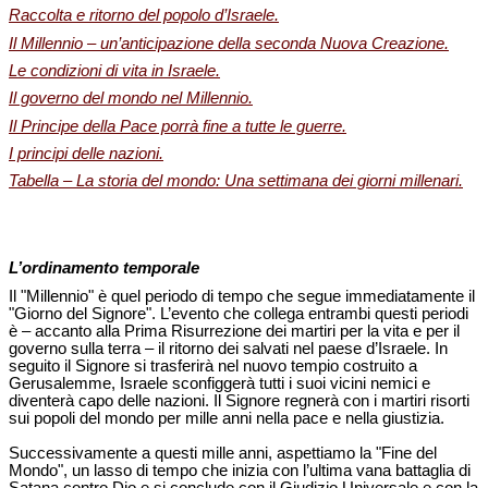
Raccolta e ritorno del popolo d’Israele.
Il Millennio – un’anticipazione della seconda Nuova Creazione.
Le condizioni di vita in Israele.
Il governo del mondo nel Millennio.
Il Principe della Pace porrà fine a tutte le guerre.
I principi delle nazioni.
Tabella – La storia del mondo: Una settimana dei giorni millenari.
L’ordinamento temporale
Il "Millennio" è quel periodo di tempo che segue immediatamente il
"Giorno del Signore". L’evento che collega entrambi questi periodi
è – accanto alla Prima Risurrezione dei martiri per la vita e per il
governo sulla terra – il ritorno dei salvati nel paese d’Israele. In
seguito il Signore si trasferirà nel nuovo tempio costruito a
Gerusalemme, Israele sconfiggerà tutti i suoi vicini nemici e
diventerà capo delle nazioni. Il Signore regnerà con i martiri risorti
sui popoli del mondo per mille anni nella pace e nella giustizia.
Successivamente a questi mille anni, aspettiamo la "Fine del
Mondo", un lasso di tempo che inizia con l’ultima vana battaglia di
Satana contro Dio e si conclude con il Giudizio Universale e con la