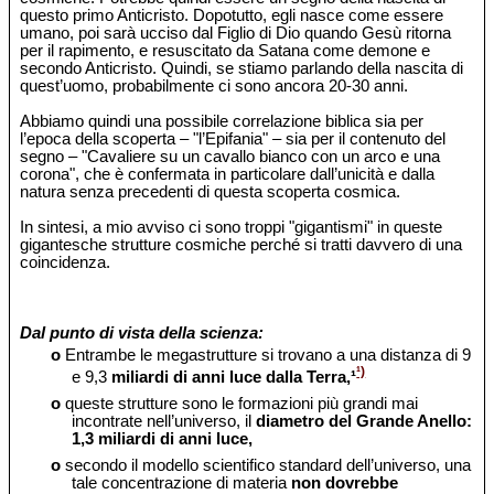
questo primo Anticristo. Dopotutto, egli nasce come essere
umano, poi sarà ucciso dal Figlio di Dio quando Gesù ritorna
per il rapimento, e resuscitato da Satana come demone e
secondo Anticristo. Quindi, se stiamo parlando della nascita di
quest’uomo, probabilmente ci sono ancora 20-30 anni.
Abbiamo quindi una possibile correlazione biblica sia per
l’epoca della scoperta – "l’Epifania" – sia per il contenuto del
segno – "Cavaliere su un cavallo bianco con un arco e una
corona", che è confermata in particolare dall’unicità e dalla
natura senza precedenti di questa scoperta cosmica.
In sintesi, a mio avviso ci sono troppi "gigantismi" in queste
gigantesche strutture cosmiche perché si tratti davvero di una
coincidenza.
Dal punto di vista della scienza:
o
Entrambe le megastrutture si trovano a una distanza di 9
¹)
e 9,3
miliardi di anni luce dalla Terra,¹
o
queste strutture sono le formazioni più grandi mai
incontrate nell’universo, il
diametro del Grande Anello:
1,3 miliardi di anni luce,
o
secondo il modello scientifico standard dell’universo, una
tale concentrazione di materia
non dovrebbe