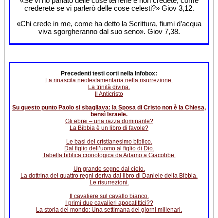
«Se vi ho parlato delle cose terrene e non credete, come
crederete se vi parlerò delle cose celesti?» Giov 3,12.
«Chi crede in me, come ha detto la Scrittura, fiumi d’acqua
viva sgorgheranno dal suo seno». Giov 7,38.
Precedenti testi corti nella Infobox:
La rinascita neotestamentaria nella risurrezione.
La trinità divina.
Il Anticristo
Su questo punto Paolo si sbagliava: la Sposa di Cristo non è la Chiesa,
bensì Israele.
Gli ebrei – una razza dominante?
La Bibbia è un libro di favole?
Le basi del cristianesimo biblico.
Dal figlio dell’uomo al figlio di Dio.
Tabella biblica cronologica da Adamo a Giacobbe.
Un grande segno dal cielo.
La dottrina dei quattro regni deriva dal libro di Daniele della Bibbia.
Le risurrezioni.
Il cavaliere sul cavallo bianco.
I primi due cavalieri apocalittici??
La storia del mondo: Una settimana dei giorni millenari.