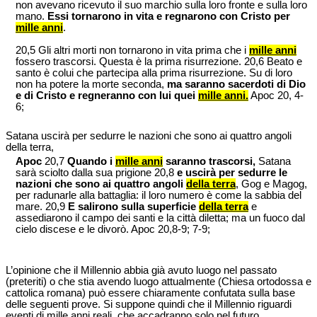
non avevano ricevuto il suo marchio sulla loro fronte e sulla loro
mano.
Essi tornarono in vita e regnarono con Cristo per
mille anni
.
20,5 Gli altri morti non tornarono in vita prima che i
mille anni
fossero trascorsi. Questa è la prima risurrezione. 20,6 Beato e
santo è colui che partecipa alla prima risurrezione. Su di loro
non ha potere la morte seconda,
ma saranno sacerdoti di Dio
e di Cristo e regneranno con lui quei
mille anni.
Apoc 20, 4-
6;
Satana uscirà per sedurre le nazioni che sono ai quattro angoli
della terra,
Apoc
20,7
Quando i
mille anni
saranno trascorsi,
Satana
sarà sciolto dalla sua prigione 20,8
e uscirà per sedurre le
nazioni che sono ai quattro angoli
della terra
, Gog e Magog,
per radunarle alla battaglia: il loro numero è come la sabbia del
mare. 20,9
E salirono sulla superficie
della terra
e
assediarono il campo dei santi e la città diletta; ma un fuoco dal
cielo discese e le divorò. Apoc 20,8-9; 7-9;
L’opinione che il Millennio abbia già avuto luogo nel passato
(preteriti) o che stia avendo luogo attualmente (Chiesa ortodossa e
cattolica romana) può essere chiaramente confutata sulla base
delle seguenti prove. Si suppone quindi che il Millennio riguardi
eventi di mille anni reali, che accadranno solo nel futuro.