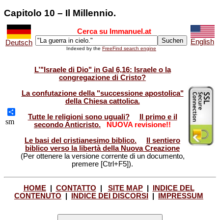
Capitolo 10 – Il Millennio.
Cerca su Immanuel.at
English
Deutsch
Indexed by the
FreeFind search engine
L’"Israele di Dio" in Gal 6,16: Israele o la
congregazione di Cristo?
La confutazione della "successione apostolica"
della Chiesa cattolica.
Tutte le religioni sono uguali?
Il primo e il
Share
sm
secondo Anticristo.
NUOVA revisione!!
Le basi del cristianesimo biblico.
Il sentiero
biblico verso la libertà della Nuova Creazione
(Per ottenere la versione corrente di un documento,
premere [Ctrl+F5]).
HOME
|
CONTATTO
|
SITE MAP
|
INDICE DEL
CONTENUTO
|
INDICE DEI DISCORSI
|
IMPRESSUM