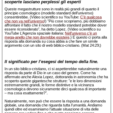
scoperte lasciano perplessi gli esperti
Queste megastrutture sono in realtà più grandi di quanto il
principio cosmologico (modello standard dell’universo)
consentirebbe. (Video scientifico su YouTube:
C’è qualcosa
che non va nell’universo
!) "Più cose scopriamo, più dobbiamo
affrontare il fatto che il nostro modello standard potrebbe dover
essere riconsiderato", ha detto Lopez. (Video scientifico su
YouTube L’Agenzia spaziale italiana:
Nell’universo c’è un
mega-anello che non dovrebbe esistere
.) E questo ci porta alla
risposta alla domanda su cosa abbia a che fare un simile
argomento con un sito di web biblico-cristiano. (Mat 24:29;)
Il significato per l’esegesi del tempo della fine.
In un sito biblico-cristiano, ci si aspetterebbe naturalmente una
risposta da parte di Dio in un caso del genere. Come ha
affermato anche Alexia Lopez, dottoranda in astronomia che ha
scoperto queste gigantesche strutture: "e le loro dimensioni
estremamente grandi, le forme distintive e la vicinanza
cosmologica devono sicuramente dirci qualcosa di importante
– ma cosa esattamente?".
Naturalmente, non può che essere la risposta a una domanda
globale, una domanda che riguarda tutta l’umanità. Andiamo
quindi oltre ed esaminiamo l’attuale situazione di vita delle