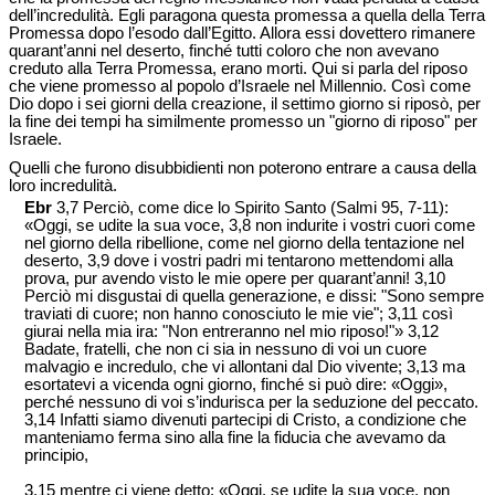
dell’incredulità. Egli paragona questa promessa a quella della Terra
Promessa dopo l’esodo dall’Egitto. Allora essi dovettero rimanere
quarant’anni nel deserto, finché tutti coloro che non avevano
creduto alla Terra Promessa, erano morti. Qui si parla del riposo
che viene promesso al popolo d’Israele nel Millennio. Così come
Dio dopo i sei giorni della creazione, il settimo giorno si riposò, per
la fine dei tempi ha similmente promesso un "giorno di riposo" per
Israele.
Quelli che furono disubbidienti non poterono entrare a causa della
loro incredulità.
Ebr
3,7 Perciò, come dice lo Spirito Santo (Salmi 95, 7-11):
«Oggi, se udite la sua voce, 3,8 non indurite i vostri cuori come
nel giorno della ribellione, come nel giorno della tentazione nel
deserto, 3,9 dove i vostri padri mi tentarono mettendomi alla
prova, pur avendo visto le mie opere per quarant’anni! 3,10
Perciò mi disgustai di quella generazione, e dissi: "Sono sempre
traviati di cuore; non hanno conosciuto le mie vie"; 3,11 così
giurai nella mia ira: "Non entreranno nel mio riposo!"» 3,12
Badate, fratelli, che non ci sia in nessuno di voi un cuore
malvagio e incredulo, che vi allontani dal Dio vivente; 3,13 ma
esortatevi a vicenda ogni giorno, finché si può dire: «Oggi»,
perché nessuno di voi s’indurisca per la seduzione del peccato.
3,14 Infatti siamo divenuti partecipi di Cristo, a condizione che
manteniamo ferma sino alla fine la fiducia che avevamo da
principio,
3,15 mentre ci viene detto: «Oggi, se udite la sua voce, non