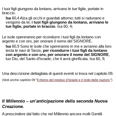
I tuoi figli giungono da lontano, arrivano le tue figlie, portate in
braccio.
Isa
60,4 Alza gli occhi e guardati attorno; tutti si radunano e
vengono da te;
i tuoi figli giungono da lontano, arrivano le
tue figlie, portate in braccio
. Isa 60, 4;
Le isole spereranno per ricondurre i tuoi figli da lontano con
argento e con oro, per onorare il nome del SIGNORE.
Isa
60,9 Sono le isole che spereranno in me e avranno alla loro
testa le navi di Tarsis,
per ricondurre i tuoi figli da lontano
con argento e con oro, per onorare il nome del SIGNORE
,
tuo Dio, del Santo d’Israele, che ti avrà glorificata. Isa 60, 9;
Una descrizione dettagliata di questi eventi si trova nel capitolo 09.
(Vedi anche capitolo 09 "
Il ritorno del residuo d’Israele e il resto delle nazioni.
")
Il Millennio – un’anticipazione della seconda Nuova
Creazione.
A prescindere dal fatto che nel Millennio ancora molti Gentili