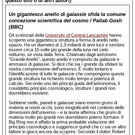
questo sito o di altri autori)
Un gigantesco anello di galassie sfida la comune
concezione scientifica del cosmo / Pallab Gosh
(BBC)
Gli scienziati della
University of Central Lancashire
hanno
scoperto una gigantesca struttura a forma di anello nello
spazio. Ha un diametro di 1,3 miliardi di anni luce e sembra
essere circa 15 volte più grande della luna nel cielo
notturno, se vista dalla Terra. Chiamato dagli astronomi
"Grande Anello", questo anello è composto da galassie e
ammassi di galassie. Si dice che sia ì grande da sfidare la
nostra comprensione dell’universo. È molto lontano e
l’identificazione di tutte le galassie che compongono questa
grande struttura ha richiesto molto tempo e potenza di
calcolo. Secondo uno dei principi guida dell’astronomia, il
cosiddetto principio cosmologico, strutture ì grandi non
dovrebbero esistere.
Sebbene stelle, pianeti e galassie siano enormi grumi di
materia ai nostri occhi, sono insignificanti nel contesto delle
dimensioni dell’universo – e la teoria afferma che grumi di
materia molto più grandi non dovrebbero potersi formare. Il
Big Ring non è affatto la prima probabile violazione del
principio cosmologico e suggerisce quindi che ci sia un altro
fattore in gioco ancora da scoprire. Secondo il dottor Robert