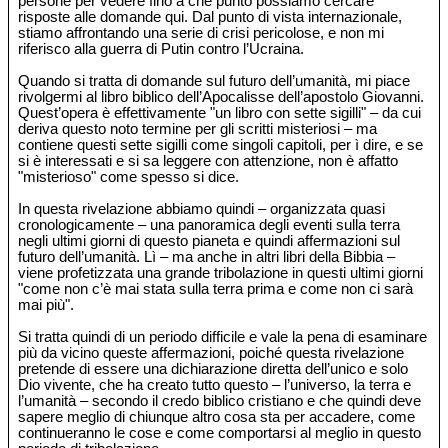
persone per vedere fino a che punto possiamo cercare
risposte alle domande qui. Dal punto di vista internazionale,
stiamo affrontando una serie di crisi pericolose, e non mi
riferisco alla guerra di Putin contro l’Ucraina.
Quando si tratta di domande sul futuro dell’umanità, mi piace
rivolgermi al libro biblico dell’Apocalisse dell’apostolo Giovanni.
Quest’opera è effettivamente "un libro con sette sigilli" – da cui
deriva questo noto termine per gli scritti misteriosi – ma
contiene questi sette sigilli come singoli capitoli, per ì dire, e se
si è interessati e si sa leggere con attenzione, non è affatto
"misterioso" come spesso si dice.
In questa rivelazione abbiamo quindi – organizzata quasi
cronologicamente – una panoramica degli eventi sulla terra
negli ultimi giorni di questo pianeta e quindi affermazioni sul
futuro dell’umanità. Lì – ma anche in altri libri della Bibbia –
viene profetizzata una grande tribolazione in questi ultimi giorni
"come non c’è mai stata sulla terra prima e come non ci sarà
mai più".
Si tratta quindi di un periodo difficile e vale la pena di esaminare
più da vicino queste affermazioni, poiché questa rivelazione
pretende di essere una dichiarazione diretta dell’unico e solo
Dio vivente, che ha creato tutto questo – l’universo, la terra e
l’umanità – secondo il credo biblico cristiano e che quindi deve
sapere meglio di chiunque altro cosa sta per accadere, come
continueranno le cose e come comportarsi al meglio in questo