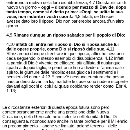
entrarono a motivo della loro disubbidienza, 4,7 Dio stabilisce di
nuovo un giorno –
oggi – dicendo per mezzo di Davide, dopo
tanto tempo, come si è detto prima: «Oggi, se udite la sua
voce, non indurite i vostri cuori!
» 4,8 Infatti, se Giosuè
avesse dato loro il riposo, Dio non parlerebbe ancora d’un altro
giorno.
4,9
Rimane dunque un riposo sabatico per il popolo di Dio;
4,10
infatti chi entra nel riposo di Dio si riposa anche lui
dalle opere proprie, come Dio si riposò dalle sue.
4,11
Sforziamoci dunque di entrare in quel riposo, affinché nessuno
cada seguendo lo stesso esempio di disubbidienza. 4,12 Infatti
la parola di Dio è vivente ed efficace, più affilata di qualunque
spada a doppio taglio, e penetrante fino a dividere l’anima dallo
spirito, le giunture dalle midolla; essa giudica i sentimenti e i
pensieri del cuore. 4,13 E non v’è nessuna creatura che possa
nascondersi davanti a lui; ma tutte le cose sono nude e scoperte
davanti agli occhi di colui al quale dobbiamo render conto. Ebr 4,
1-13;
Le circostanze esteriori di questa epoca futura sono però
contemporaneamente anche una predizione della Nuova
Creazione, della Gerusalemme celeste nell’eternità di Dio. Di
conseguenza, riconosciamo anche in tante profezie per il Millennio
un precompimento – anche se limitato, poiché terreno – delle