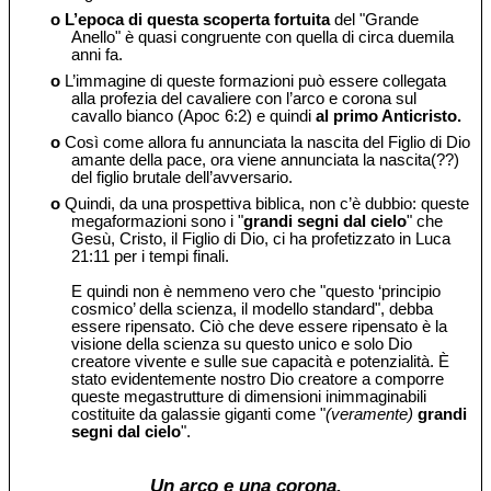
o
L’epoca di questa scoperta fortuita
del "Grande
Anello" è quasi congruente con quella di circa duemila
anni fa.
o
L’immagine di queste formazioni può essere collegata
alla profezia del cavaliere con l’arco e corona sul
cavallo bianco (Apoc 6:2) e quindi
al primo Anticristo.
o
Così come allora fu annunciata la nascita del Figlio di Dio
amante della pace, ora viene annunciata la nascita(??)
del figlio brutale dell’avversario.
o
Quindi, da una prospettiva biblica, non c’è dubbio: queste
megaformazioni sono i "
grandi segni dal cielo
" che
Gesù, Cristo, il Figlio di Dio, ci ha profetizzato in Luca
21:11 per i tempi finali.
E quindi non è nemmeno vero che "questo ‘principio
cosmico’ della scienza, il modello standard", debba
essere ripensato. Ciò che deve essere ripensato è la
visione della scienza su questo unico e solo Dio
creatore vivente e sulle sue capacità e potenzialità. È
stato evidentemente nostro Dio creatore a comporre
queste megastrutture di dimensioni inimmaginabili
costituite da galassie giganti come "
(veramente)
grandi
segni dal cielo
".
Un arco e una corona.