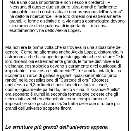
Ma è una cosa importante e non riesco a crederci". –
Nessuna di queste due strutture ultra-grandi è facilmente
spiegabile con la nostra attuale comprensione dell’universo",
ha detto la ricercatrice, "e le loro dimensioni estremamente
grandi, le forme distintive e la vicinanza cosmologica devono
sicuramente dirci qualcosa di importante – ma cosa
esattamente?", ha detto Alexia Lopez.
Ma non era la prima volta che si trovava in una situazione del
genere. Come ha affermato anche Alexia Lopez, dottoranda in
astronomia che ha scoperto queste gigantesche strutture: "e le
loro dimensioni estremamente grandi, le forme distintive e la
vicinanza cosmologica devono sicuramente dirci qualcosa di
importante – ma cosa esattamente?".Tre anni fa, infatti, lei ha
scoperto un arco di galassie giganti quasi simmetrico (arco
rande) nella costellazione di "Custode di orsi" (Bootes),
anch’essa a 9,3 miliardi di anni luce di distanza – cioè,
cosmologicamente parlando, molto vicina. Il "Grande Anello"
ora scoperto è quindi la seconda formazione celeste che gli
scienziati avrebbero etichettato come completamente
impossibile solo pochi anni fa. Si tratta delle due strutture più
grandi dell’universo scoperte finora.
Le strutture più grandi dell’universo appena