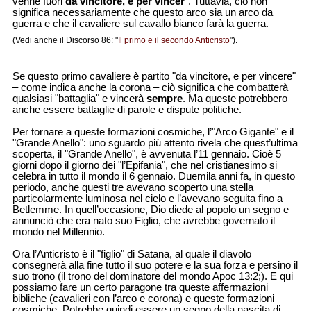
venne fuori
da vincitore, e per vincer
". Tuttavia, ciò non
significa necessariamente che questo arco sia un arco da
guerra e che il cavaliere sul cavallo bianco farà la guerra.
(Vedi anche il Discorso 86: "
Il primo e il secondo Anticristo
").
Se questo primo cavaliere è partito "da vincitore, e per vincere"
– come indica anche la corona – ciò significa che combatterà
qualsiasi "battaglia" e vincerà
sempre
. Ma queste potrebbero
anche essere battaglie di parole e dispute politiche.
Per tornare a queste formazioni cosmiche, l’"Arco Gigante" e il
"Grande Anello": uno sguardo più attento rivela che quest’ultima
scoperta, il "Grande Anello", è avvenuta l’11 gennaio. Cioè 5
giorni dopo il giorno dei "l’Epifania", che nel cristianesimo si
celebra in tutto il mondo il 6 gennaio. Duemila anni fa, in questo
periodo, anche questi tre avevano scoperto una stella
particolarmente luminosa nel cielo e l’avevano seguita fino a
Betlemme. In quell’occasione, Dio diede al popolo un segno e
annunciò che era nato suo Figlio, che avrebbe governato il
mondo nel Millennio.
Ora l’Anticristo è il "figlio" di Satana, al quale il diavolo
consegnerà alla fine tutto il suo potere e la sua forza e persino il
suo trono (il trono del dominatore del mondo Apoc 13:2;). E qui
possiamo fare un certo paragone tra queste affermazioni
bibliche (cavalieri con l’arco e corona) e queste formazioni
cosmiche. Potrebbe quindi essere un segno della nascita di