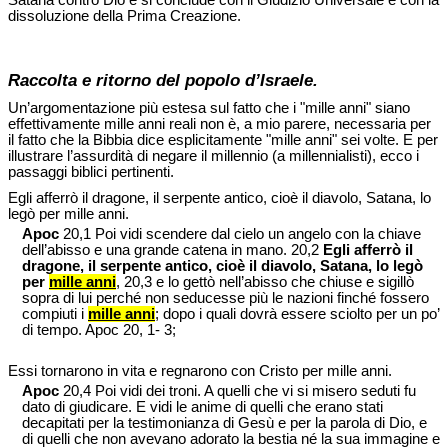
dissoluzione della Prima Creazione.
Raccolta e ritorno del popolo d’Israele.
Un’argomentazione più estesa sul fatto che i "mille anni" siano
effettivamente mille anni reali non è, a mio parere, necessaria per
il fatto che la Bibbia dice esplicitamente "mille anni" sei volte. E per
illustrare l’assurdità di negare il millennio (a millennialisti), ecco i
passaggi biblici pertinenti.
Egli afferrò il dragone, il serpente antico, cioè il diavolo, Satana, lo
legò per mille anni.
Apoc
20,1 Poi vidi scendere dal cielo un angelo con la chiave
dell’abisso e una grande catena in mano. 20,2
Egli afferrò il
dragone, il serpente antico, cioè il diavolo, Satana, lo legò
per
mille anni
, 20,3 e lo gettò nell’abisso che chiuse e sigillò
sopra di lui perché non seducesse più le nazioni finché fossero
compiuti i
mille anni
; dopo i quali dovrà essere sciolto per un po’
di tempo. Apoc 20, 1- 3;
Essi tornarono in vita e regnarono con Cristo per mille anni.
Apoc
20,4 Poi vidi dei troni. A quelli che vi si misero seduti fu
dato di giudicare. E vidi le anime di quelli che erano stati
decapitati per la testimonianza di Gesù e per la parola di Dio, e
di quelli che non avevano adorato la bestia né la sua immagine e