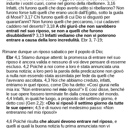
indurite i vostri cuori, come nel giorno della ribellione». 3,16
Infatti, chi furono quelli che dopo averlo udito si ribellarono? Non
furono forse tutti quelli che erano usciti dall’Egitto, sotto la guida
di Mosè? 3,17 Chi furono quelli di cui Dio si disgustò per
quarant’anni? Non furono quelli che peccarono, i cui cadaveri
caddero nel deserto? 3,18
A chi giurò che non sarebbero
entrati nel suo riposo, se non a quelli che furono
disubbidienti?
3,19
Infatti vediamo che non vi poterono
entrare a causa della loro incredulità
. Ebr 3, 7-19;
Rimane dunque un riposo sabatico per il popolo di Dio;
Ebr
4,1 Stiamo dunque attenti: la promessa di entrare nel suo
riposo è ancora valida e nessuno di voi deve pensare di esserne
escluso. 4,2 Poiché a noi come a loro è stata annunciata una
buona notizia; a loro però la parola della predicazione non giovò
a nulla non essendo stata assimilata per fede da quelli che
l’avevano ascoltata. 4,3 Noi che abbiamo creduto, infatti,
entriamo in quel riposo, come Dio ha detto: «Così giurai nella
mia ira: "Non entreranno nel
mio
riposo!"» E così disse, benché
le sue opere fossero terminate fin dalla creazione del mondo.
4,4 Infatti, in qualche luogo, a proposito del settimo giorno, è
detto così (Gen 2,2): «
Dio si riposò il settimo giorno da tutte
le sue opere
»; 4,5 e di nuovo nel medesimo passo: «Non
entreranno nel mio riposo!»
4,6 Poiché risulta
che alcuni devono entrare nel riposo
, e
quelli ai quali la buona notizia fu prima annunciata non vi