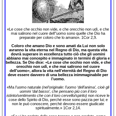
«Le cose che occhio non vide, e che orecchio non udì, e che
mai salirono nel cuore dell’’uomo sono quelle che Dio ha
preparate per coloro che lo amano». 1Cor 2,9.
Coloro che amano Dio e sono amati da Lui non solo
avranno la vita eterna nel Regno di Dio, ma questa vita
dovrà superare in eccellenza tutto ciò che gli uomini
abbiano mai concepito e immaginato in termini di gloria e
bellezza. Se Dio dice: «Le cose che occhio non vide, e che
orecchio non udì, e che mai salirono nel cuore
dell’uomo», allora la vita nell’eternità del Regno di Dio
deve essere davvero di una bellezza inimmaginabile per
l’uomo.
«Ma l’uomo naturale
(nel’originale: l’uomo ‘dell’anima’, cioè gli
uomini ‘dal basso’, che pensano più con il loro
istinto/sentimento che con il loro cervello/spirito)
non riceve le
cose dello Spirito di Dio, perché esse sono pazzia per lui; e
non le può conoscere, perché devono essere giudicate
spiritualmente.» 1Cor 2,14.