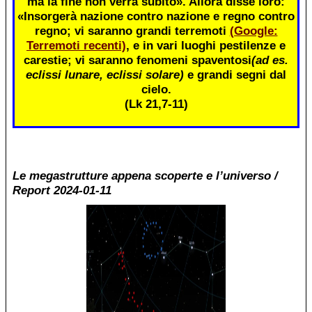
ma la fine non verrà subito». Allora disse loro:
«Insorgerà nazione contro nazione e regno contro
regno; vi saranno grandi terremoti
(Google:
Terremoti recenti)
, e in vari luoghi pestilenze e
carestie; vi saranno fenomeni spaventosi
(ad es.
eclissi lunare, eclissi solare)
e grandi segni dal
cielo.
(Lk 21,7-11)
Le megastrutture appena scoperte e l’universo /
Report 2024-01-11