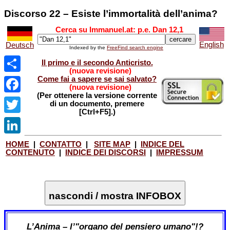
Discorso 22 – Esiste l’immortalità dell’anima?
Cerca su Immanuel.at: p.e. Dan 12,1
English
Deutsch
Indexed by the
FreeFind search engine
Il primo e il secondo Anticristo.
(nuova revisione)
Come fai a sapere se sai salvato?
Share
(nuova revisione)
(Per ottenere la versione corrente
Facebook
di un documento, premere
[Ctrl+F5].)
Twitter
LinkedIn
HOME
|
CONTATTO
|
SITE MAP
|
INDICE DEL
CONTENUTO
|
INDICE DEI DISCORSI
|
IMPRESSUM
nascondi / mostra INFOBOX
L’Anima – l’"organo del pensiero umano"!?