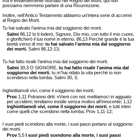
ma è evidentemente ritornato nel Regno dei Morti, qui non
possiamo nemmeno parlare di una Risurrezione.
Inoltre, nell’Antico Testamento abbiamo un’intera serie di accenni
al Regno dei Morti.
Tu hai salvato l’anima mia dal soggiorno dei morti.
Salmi
86,12 Io ti loderò, Signore, Dio mio, con tutto il mio cuore,
e glorificherò il tuo nome in eterno. 86,13 Perché grande è la tua
bontà verso di me:
tu hai salvato l’anima mia dal soggiorno
dei morti.
Salmi 86,12-13;
Tu hai fatto risalir l’anima mia dal soggiorno dei morti.
Salmi
30,3 O SIGNORE,
tu hai fatto risalir l’anima mia dal
soggiorno dei morti
, tu m’hai ridato la vita perché io non
scendessi nella tomba. Salmi 30, 3;
Inghiottiamoli vivi, come il soggiorno dei morti.
Proc
1,11 Potranno dirti: «Vieni con noi; mettiamoci in agguato
per uccidere; tendiamo insidie senza motivo all’innocente; 1,12
inghiottiamoli vivi, come il soggiorno dei morti
, e tutti interi
come quelli che scendono nella tomba; Prov 1,11-12;
I suoi piedi scendono alla morte, i suoi passi portano al soggiorno
dei morti.
Prov
5,5
I suoi piedi scendono alla morte, i suoi passi