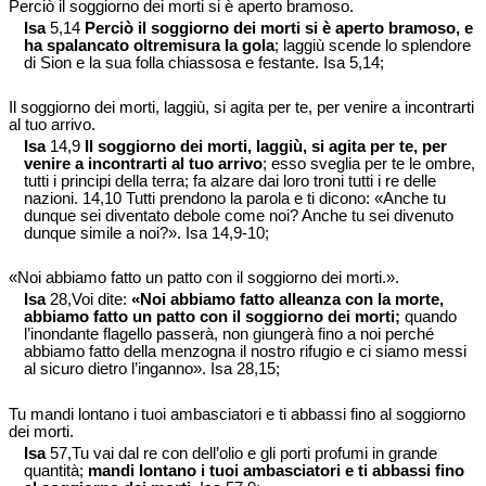
Perciò il soggiorno dei morti si è aperto bramoso.
Isa
5,14
Perciò il soggiorno dei morti si è aperto bramoso, e
ha spalancato oltremisura la gola
; laggiù scende lo splendore
di Sion e la sua folla chiassosa e festante. Isa 5,14;
Il soggiorno dei morti, laggiù, si agita per te, per venire a incontrarti
al tuo arrivo.
Isa
14,9
Il soggiorno dei morti, laggiù, si agita per te, per
venire a incontrarti al tuo arrivo
; esso sveglia per te le ombre,
tutti i principi della terra; fa alzare dai loro troni tutti i re delle
nazioni. 14,10 Tutti prendono la parola e ti dicono: «Anche tu
dunque sei diventato debole come noi? Anche tu sei divenuto
dunque simile a noi?». Isa 14,9-10;
«Noi abbiamo fatto un patto con il soggiorno dei morti.».
Isa
28,Voi dite:
«Noi abbiamo fatto alleanza con la morte,
abbiamo fatto un patto con il soggiorno dei morti;
quando
l’inondante flagello passerà, non giungerà fino a noi perché
abbiamo fatto della menzogna il nostro rifugio e ci siamo messi
al sicuro dietro l’inganno». Isa 28,15;
Tu mandi lontano i tuoi ambasciatori e ti abbassi fino al soggiorno
dei morti.
Isa
57,Tu vai dal re con dell’olio e gli porti profumi in grande
quantità;
mandi lontano i tuoi ambasciatori e ti abbassi fino