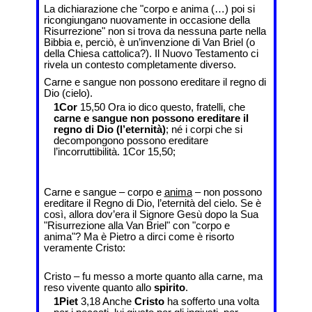
La dichiarazione che "corpo e anima (…) poi si
ricongiungano nuovamente in occasione della
Risurrezione" non si trova da nessuna parte nella
Bibbia e, perciò, è un’invenzione di Van Briel (o
della Chiesa cattolica?). Il Nuovo Testamento ci
rivela un contesto completamente diverso.
Carne e sangue non possono ereditare il regno di
Dio (cielo).
1Cor
15,50 Ora io dico questo, fratelli, che
carne e sangue non possono ereditare il
regno di Dio (l’eternità)
; né i corpi che si
decompongono possono ereditare
l’incorruttibilità. 1Cor 15,50;
Carne e sangue – corpo e
anima
– non possono
ereditare il Regno di Dio, l’eternità del cielo. Se è
così, allora dov’era il Signore Gesù dopo la Sua
"Risurrezione alla Van Briel" con "corpo e
anima"? Ma è Pietro a dirci come è risorto
veramente Cristo:
Cristo – fu messo a morte quanto alla carne, ma
reso vivente quanto allo
spirito
.
1Piet
3,18 Anche
Cristo
ha sofferto una volta