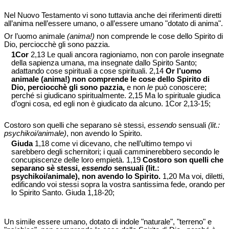
Nel Nuovo Testamento vi sono tuttavia anche dei riferimenti diretti
all’anima nell’essere umano, o all’essere umano "dotato di anima".
Or l’uomo animale
(anima!)
non comprende le cose dello Spirito di
Dio, perciocchè gli sono pazzia.
1Cor
2,13 Le quali ancora ragioniamo, non con parole insegnate
della sapienza umana, ma insegnate dallo Spirito Santo;
adattando cose spirituali a cose spirituali. 2,14
Or l’uomo
animale (anima!) non comprende le cose dello Spirito di
Dio, perciocchè gli sono pazzia,
e non
le
può conoscere;
perché si giudicano spiritualmente. 2,15 Ma lo spirituale giudica
d’ogni cosa, ed egli non è giudicato da alcuno. 1Cor 2,13-15;
Costoro son quelli che separano sè stessi,
essendo
sensuali
(lit.:
psychikoi/animale)
, non avendo lo Spirito.
Giuda
1,18 come vi dicevano, che nell’ultimo tempo vi
sarebbero degli schernitori; i quali camminerebbero secondo le
concupiscenze delle loro empietà. 1,19
Costoro son quelli che
separano sè stessi,
essendo
sensuali (lit.:
psychikoi/animale), non avendo lo Spirito.
1,20 Ma voi, diletti,
edificando voi stessi sopra la vostra santissima fede, orando per
lo Spirito Santo. Giuda 1,18-20;
Un simile essere umano, dotato di indole "naturale", "terreno" e