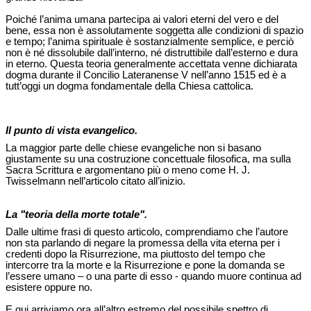
Poiché l’anima umana partecipa ai valori eterni del vero e del
bene, essa non è assolutamente soggetta alle condizioni di spazio
e tempo; l’anima spirituale è sostanzialmente semplice, e perciò
non è né dissolubile dall’interno, né distruttibile dall’esterno e dura
in eterno. Questa teoria generalmente accettata venne dichiarata
dogma durante il Concilio Lateranense V nell’anno 1515 ed è a
tutt’oggi un dogma fondamentale della Chiesa cattolica.
Il punto di vista evangelico.
La maggior parte delle chiese evangeliche non si basano
giustamente su una costruzione concettuale filosofica, ma sulla
Sacra Scrittura e argomentano più o meno come H. J.
Twisselmann nell’articolo citato all’inizio.
La "teoria della morte totale".
Dalle ultime frasi di questo articolo, comprendiamo che l’autore
non sta parlando di negare la promessa della vita eterna per i
credenti dopo la Risurrezione, ma piuttosto del tempo che
intercorre tra la morte e la Risurrezione e pone la domanda se
l’essere umano – o una parte di esso - quando muore continua ad
esistere oppure no.
E qui arriviamo ora all’altro estremo del possibile spettro di