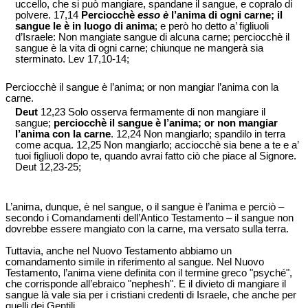
uccello, che si può mangiare, spandane il sangue, e copralo di
polvere. 17,14
Perciocchè
esso è
l’anima di ogni carne; il
sangue le è in luogo di anima
; e però ho detto a’ figliuoli
d’Israele: Non mangiate sangue di alcuna carne; perciocchè il
sangue è la vita di ogni carne; chiunque ne mangerà sia
sterminato. Lev 17,10-14;
Perciocchè il sangue è l’anima; or non mangiar l’anima con la
carne.
Deut
12,23 Solo osserva fermamente di non mangiare il
sangue;
perciocchè il sangue è l’anima; or non mangiar
l’anima con la carne
. 12,24 Non mangiarlo; spandilo in terra
come acqua. 12,25 Non mangiarlo; acciocchè sia bene a te e a’
tuoi figliuoli dopo te, quando avrai fatto ciò che piace al Signore.
Deut 12,23-25;
L’anima, dunque, è nel sangue, o il sangue è l’anima e perciò –
secondo i Comandamenti dell’Antico Testamento – il sangue non
dovrebbe essere mangiato con la carne, ma versato sulla terra.
Tuttavia, anche nel Nuovo Testamento abbiamo un
comandamento simile in riferimento al sangue. Nel Nuovo
Testamento, l’anima viene definita con il termine greco "psyché",
che corrisponde all’ebraico "nephesh". E il divieto di mangiare il
sangue là vale sia per i cristiani credenti di Israele, che anche per
quelli dei Gentili.