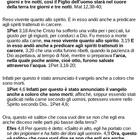
giorni e tre notti, così il Figlio dell’uomo starà nel cuore
della terra tre giorni e tre notti
. Mat 12,38-40;
Reso vivente quanto allo spirito. E in esso andò anche a predicare
agli spiriti trattenuti in carcere.
1Piet
3,18 Anche Cristo ha sofferto una volta per i peccati, lui
giusto per gli ingiusti, per condurci a Dio. Fu messo a morte
quanto alla carne,
ma reso vivente quanto allo spirito
. 3,19
E
in esso andò anche a predicare agli spiriti trattenuti in
carcere
, 3,20 che una volta furono ribelli, quando la pazienza di
Dio aspettava, al tempo di Noè, mentre si preparava
l’arca,
nella quale poche anime, cioè otto, furono salvate
attraverso l’acqua
. 1Piet 3,18-20;
Infatti per questo è stato annunciato il vangelo anche a coloro che
sono morti.
1Piet
4,6
Infatti per questo è stato annunciato il vangelo
anche a coloro che sono morti
; affinché, seppur essendo stati
giudicati nella carne secondo gli uomini, potessero vivere nello
Spirito secondo Dio
.
. 1Piet 4,6;
Ora, questo «è salito» che cosa vuol dire se non che egli era
anche disceso nelle parti più basse della terra?
Efes
4,8 Per questo è detto: «
Salito in alto, egli ha portato con
sé dei prigionieri e ha fatto dei doni agli uomini
». 4,9
Ora, questo
«è salito» che cosa vuol dire se non che egli era anche