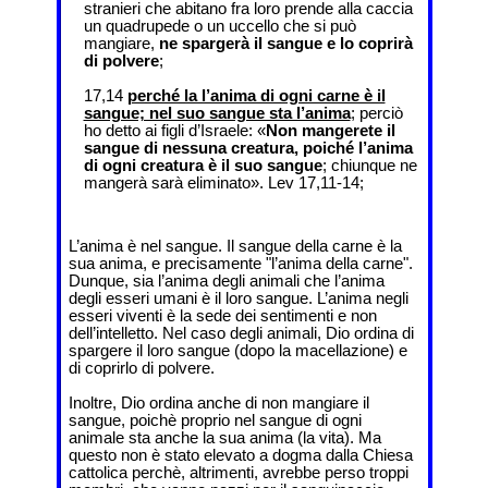
stranieri che abitano fra loro prende alla caccia
un quadrupede o un uccello che si può
mangiare,
ne spargerà il sangue e lo coprirà
di polvere
;
17,14
perché la l’anima di ogni carne è il
sangue; nel suo sangue sta l’anima
; perciò
ho detto ai figli d’Israele: «
Non mangerete il
sangue di nessuna creatura, poiché l’anima
di ogni creatura è il suo sangue
; chiunque ne
mangerà sarà eliminato». Lev 17,11-14;
L’anima è nel sangue. Il sangue della carne è la
sua anima, e precisamente "l’anima della carne".
Dunque, sia l’anima degli animali che l’anima
degli esseri umani è il loro sangue. L’anima negli
esseri viventi è la sede dei sentimenti e non
dell’intelletto. Nel caso degli animali, Dio ordina di
spargere il loro sangue (dopo la macellazione) e
di coprirlo di polvere.
Inoltre, Dio ordina anche di non mangiare il
sangue, poichè proprio nel sangue di ogni
animale sta anche la sua anima (la vita). Ma
questo non è stato elevato a dogma dalla Chiesa
cattolica perchè, altrimenti, avrebbe perso troppi