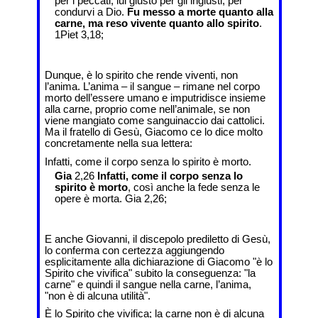
per i peccati, lui giusto per gli ingiusti, per
condurvi a Dio.
Fu messo a morte quanto alla
carne, ma reso vivente quanto allo spirito
.
1Piet 3,18;
Dunque, è lo spirito che rende viventi, non
l’anima. L’anima – il sangue – rimane nel corpo
morto dell’essere umano e imputridisce insieme
alla carne, proprio come nell’animale, se non
viene mangiato come sanguinaccio dai cattolici.
Ma il fratello di Gesù, Giacomo ce lo dice molto
concretamente nella sua lettera:
Infatti, come il corpo senza lo spirito è morto.
Gia
2,26
Infatti, come il corpo senza lo
spirito è morto
, così anche la fede senza le
opere è morta. Gia 2,26;
E anche Giovanni, il discepolo prediletto di Gesù,
lo conferma con certezza aggiungendo
esplicitamente alla dichiarazione di Giacomo "è lo
Spirito che vivifica" subito la conseguenza: "la
carne" e quindi il sangue nella carne, l’anima,
"non è di alcuna utilità".
È lo Spirito che vivifica; la carne non è di alcuna