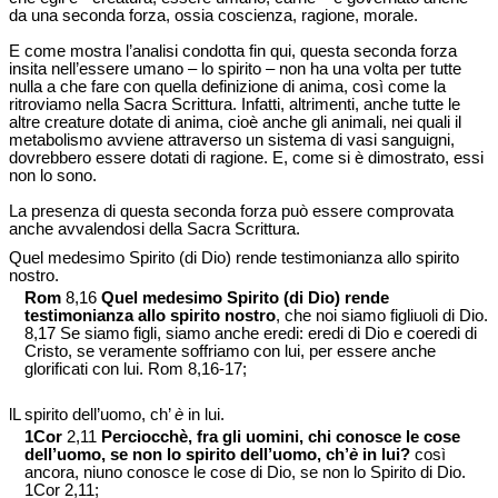
da una seconda forza, ossia coscienza, ragione, morale.
E come mostra l’analisi condotta fin qui, questa seconda forza
insita nell’essere umano – lo spirito – non ha una volta per tutte
nulla a che fare con quella definizione di anima, così come la
ritroviamo nella Sacra Scrittura. Infatti, altrimenti, anche tutte le
altre creature dotate di anima, cioè anche gli animali, nei quali il
metabolismo avviene attraverso un sistema di vasi sanguigni,
dovrebbero essere dotati di ragione. E, come si è dimostrato, essi
non lo sono.
La presenza di questa seconda forza può essere comprovata
anche avvalendosi della Sacra Scrittura.
Quel medesimo Spirito (di Dio) rende testimonianza allo spirito
nostro.
Rom
8,16
Quel medesimo Spirito (di Dio) rende
testimonianza allo spirito nostro
, che noi siamo figliuoli di Dio.
8,17 Se siamo figli, siamo anche eredi: eredi di Dio e coeredi di
Cristo, se veramente soffriamo con lui, per essere anche
glorificati con lui. Rom 8,16-17;
lL spirito dell’uomo, ch’
è
in lui.
1Cor
2,11
Perciocchè, fra gli uomini, chi conosce le cose
dell’uomo, se non lo spirito dell’uomo, ch’
è
in lui?
così
ancora, niuno conosce le cose di Dio, se non lo Spirito di Dio.
1Cor 2,11;