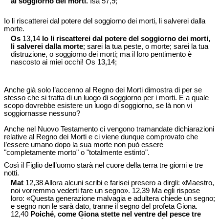
al soggiorno dei morti.
Isa 57,9;
Io li riscatterei dal potere del soggiorno dei morti, li salverei dalla
morte.
Os
13,14
Io li riscatterei dal potere del soggiorno dei morti,
li salverei dalla morte
; sarei la tua peste, o morte; sarei la tua
distruzione, o soggiorno dei morti; ma il loro pentimento è
nascosto ai miei occhi! Os 13,14;
Anche già solo l’accenno al Regno dei Morti dimostra di per se
stesso che si tratta di un luogo di soggiorno per i morti. E a quale
scopo dovrebbe esistere un luogo di soggiorno, se là non vi
soggiornasse nessuno?
Anche nel Nuovo Testamento ci vengono tramandate dichiarazioni
relative al Regno dei Morti e ci viene dunque comprovato che
l’essere umano dopo la sua morte non può essere
"completamente morto" o "totalmente estinto".
Così il Figlio dell’uomo starà nel cuore della terra tre giorni e tre
notti.
Mat
12,38 Allora alcuni scribi e farisei presero a dirgli: «Maestro,
noi vorremmo vederti fare un segno». 12,39 Ma egli rispose
loro: «Questa generazione malvagia e adultera chiede un segno;
e segno non le sarà dato, tranne il segno del profeta Giona.
12,40
Poiché, come Giona stette nel ventre del pesce tre