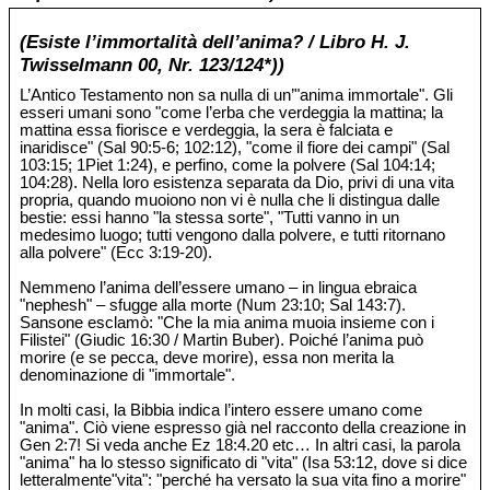
(Esiste l’immortalità dell’anima? / Libro H. J.
Twisselmann 00, Nr. 123/124*))
L’Antico Testamento non sa nulla di un’"anima immortale". Gli
esseri umani sono "come l’erba che verdeggia la mattina; la
mattina essa fiorisce e verdeggia, la sera è falciata e
inaridisce" (Sal 90:5-6; 102:12), "come il fiore dei campi" (Sal
103:15; 1Piet 1:24), e perfino, come la polvere (Sal 104:14;
104:28). Nella loro esistenza separata da Dio, privi di una vita
propria, quando muoiono non vi è nulla che li distingua dalle
bestie: essi hanno "la stessa sorte", "Tutti vanno in un
medesimo luogo; tutti vengono dalla polvere, e tutti ritornano
alla polvere" (Ecc 3:19-20).
Nemmeno l’anima dell’essere umano – in lingua ebraica
"nephesh" – sfugge alla morte (Num 23:10; Sal 143:7).
Sansone esclamò: "Che la mia anima muoia insieme con i
Filistei" (Giudic 16:30 / Martin Buber). Poiché l’anima può
morire (e se pecca, deve morire), essa non merita la
denominazione di "immortale".
In molti casi, la Bibbia indica l’intero essere umano come
"anima". Ciò viene espresso già nel racconto della creazione in
Gen 2:7! Si veda anche Ez 18:4.20 etc… In altri casi, la parola
"anima" ha lo stesso significato di "vita" (Isa 53:12, dove si dice
letteralmente"vita": "perché ha versato la sua vita fino a morire"