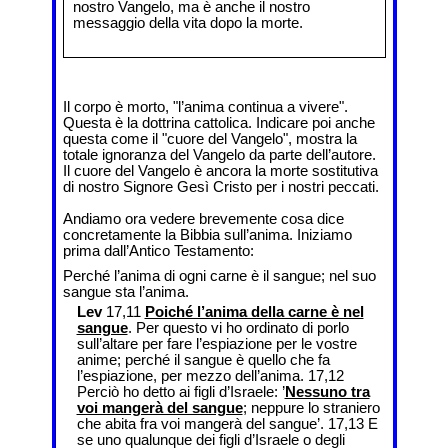
nostro Vangelo, ma è anche il nostro
messaggio della vita dopo la morte.
Il corpo è morto, "l’anima continua a vivere".
Questa è la dottrina cattolica. Indicare poi anche
questa come il "cuore del Vangelo", mostra la
totale ignoranza del Vangelo da parte dell’autore.
Il cuore del Vangelo è ancora la morte sostitutiva
di nostro Signore Gesì Cristo per i nostri peccati.
Andiamo ora vedere brevemente cosa dice
concretamente la Bibbia sull’anima. Iniziamo
prima dall’Antico Testamento:
Perché l’anima di ogni carne è il sangue; nel suo
sangue sta l’anima.
Lev
17,11
Poiché l’anima della carne è nel
sangue
. Per questo vi ho ordinato di porlo
sull’altare per fare l’espiazione per le vostre
anime; perché il sangue è quello che fa
l’espiazione, per mezzo dell’anima. 17,12
Perciò ho detto ai figli d’Israele: ’
Nessuno tra
voi mangerà del sangue
; neppure lo straniero
che abita fra voi mangerà del sangue’. 17,13 E
se uno qualunque dei figli d’Israele o degli