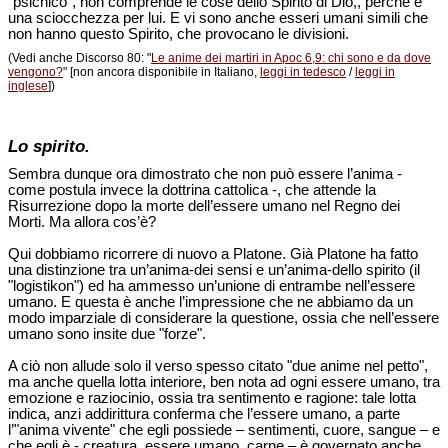
"psichico", non comprende le cose dello Spirito di Dio,, perché è
una sciocchezza per lui. E vi sono anche esseri umani simili che
non hanno questo Spirito, che provocano le divisioni.
(Vedi anche Discorso 80: "
Le anime dei martiri in Apoc 6,9: chi sono e da dove
vengono?
" [non ancora disponibile in Italiano,
leggi in tedesco
/
leggi in
inglese
])
Lo spirito.
Sembra dunque ora dimostrato che non può essere l’anima -
come postula invece la dottrina cattolica -, che attende la
Risurrezione dopo la morte dell’essere umano nel Regno dei
Morti. Ma allora cos’è?
Qui dobbiamo ricorrere di nuovo a Platone. Già Platone ha fatto
una distinzione tra un’anima-dei sensi e un’anima-dello spirito (il
"logistikon") ed ha ammesso un’unione di entrambe nell’essere
umano. E questa è anche l’impressione che ne abbiamo da un
modo imparziale di considerare la questione, ossia che nell’essere
umano sono insite due "forze".
A ciò non allude solo il verso spesso citato "due anime nel petto",
ma anche quella lotta interiore, ben nota ad ogni essere umano, tra
emozione e raziocinio, ossia tra sentimento e ragione: tale lotta
indica, anzi addirittura conferma che l’essere umano, a parte
l’"anima vivente" che egli possiede – sentimenti, cuore, sangue – e
che egli è - creatura, essere umano, carne – è governato anche