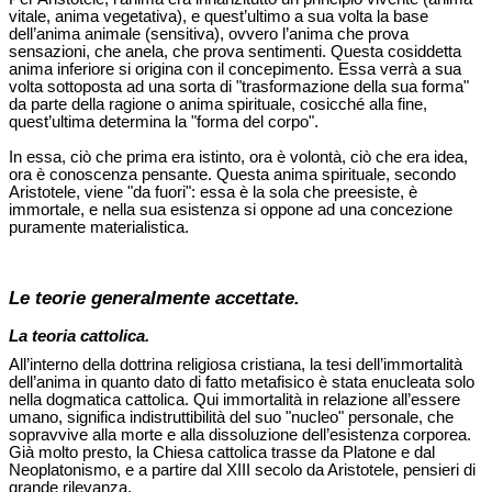
vitale, anima vegetativa), e quest’ultimo a sua volta la base
dell’anima animale (sensitiva), ovvero l’anima che prova
sensazioni, che anela, che prova sentimenti. Questa cosiddetta
anima inferiore si origina con il concepimento. Essa verrà a sua
volta sottoposta ad una sorta di "trasformazione della sua forma"
da parte della ragione o anima spirituale, cosicché alla fine,
quest’ultima determina la "forma del corpo".
In essa, ciò che prima era istinto, ora è volontà, ciò che era idea,
ora è conoscenza pensante. Questa anima spirituale, secondo
Aristotele, viene "da fuori": essa è la sola che preesiste, è
immortale, e nella sua esistenza si oppone ad una concezione
puramente materialistica.
Le teorie generalmente accettate.
La teoria cattolica.
All’interno della dottrina religiosa cristiana, la tesi dell’immortalità
dell’anima in quanto dato di fatto metafisico è stata enucleata solo
nella dogmatica cattolica. Qui immortalità in relazione all’essere
umano, significa indistruttibilità del suo "nucleo" personale, che
sopravvive alla morte e alla dissoluzione dell’esistenza corporea.
Già molto presto, la Chiesa cattolica trasse da Platone e dal
Neoplatonismo, e a partire dal XIII secolo da Aristotele, pensieri di
grande rilevanza.