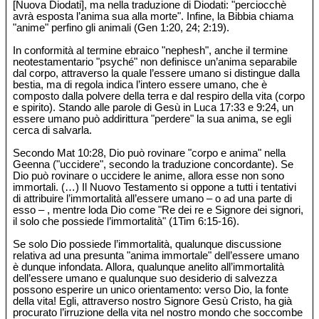
[Nuova Diodati], ma nella traduzione di Diodati: "perciocchè
avrà esposta l’anima sua alla morte". Infine, la Bibbia chiama
"anime" perfino gli animali (Gen 1:20, 24; 2:19).
In conformità al termine ebraico "nephesh", anche il termine
neotestamentario "psyché" non definisce un’anima separabile
dal corpo, attraverso la quale l’essere umano si distingue dalla
bestia, ma di regola indica l’intero essere umano, che è
composto dalla polvere della terra e dal respiro della vita (corpo
e spirito). Stando alle parole di Gesù in Luca 17:33 e 9:24, un
essere umano può addirittura "perdere" la sua anima, se egli
cerca di salvarla.
Secondo Mat 10:28, Dio può rovinare "corpo e anima" nella
Geenna ("uccidere", secondo la traduzione concordante). Se
Dio può rovinare o uccidere le anime, allora esse non sono
immortali. (…) Il Nuovo Testamento si oppone a tutti i tentativi
di attribuire l’immortalità all’essere umano – o ad una parte di
esso – , mentre loda Dio come "Re dei re e Signore dei signori,
il solo che possiede l’immortalità" (1Tim 6:15-16).
Se solo Dio possiede l’immortalità, qualunque discussione
relativa ad una presunta "anima immortale" dell’essere umano
è dunque infondata. Allora, qualunque anelito all’immortalità
dell’essere umano e qualunque suo desiderio di salvezza
possono esperire un unico orientamento: verso Dio, la fonte
della vita! Egli, attraverso nostro Signore Gesù Cristo, ha già
procurato l’irruzione della vita nel nostro mondo che soccombe