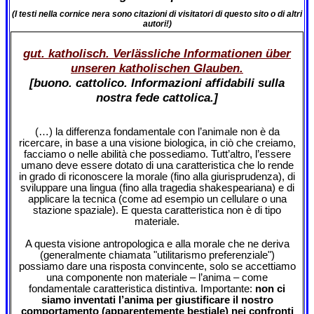
(I testi nella cornice nera sono citazioni di visitatori di questo sito o di altri
autori!)
gut. katholisch. Verlässliche Informationen über
unseren katholischen Glauben.
[buono. cattolico. Informazioni affidabili sulla
nostra fede cattolica.]
(…) la differenza fondamentale con l’animale non è da
ricercare, in base a una visione biologica, in ciò che creiamo,
facciamo o nelle abilità che possediamo. Tutt’altro, l’essere
umano deve essere dotato di una caratteristica che lo rende
in grado di riconoscere la morale (fino alla giurisprudenza), di
sviluppare una lingua (fino alla tragedia shakespeariana) e di
applicare la tecnica (come ad esempio un cellulare o una
stazione spaziale). E questa caratteristica non è di tipo
materiale.
A questa visione antropologica e alla morale che ne deriva
(generalmente chiamata "utilitarismo preferenziale")
possiamo dare una risposta convincente, solo se accettiamo
una componente non materiale – l’anima – come
fondamentale caratteristica distintiva. Importante:
non ci
siamo inventati l’anima per giustificare il nostro
comportamento (apparentemente bestiale) nei confronti