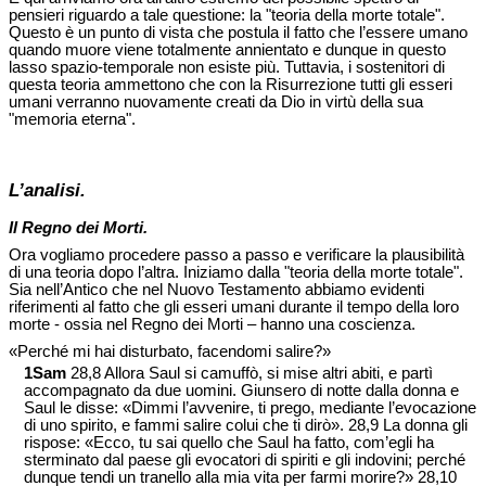
pensieri riguardo a tale questione: la "teoria della morte totale".
Questo è un punto di vista che postula il fatto che l’essere umano
quando muore viene totalmente annientato e dunque in questo
lasso spazio-temporale non esiste più. Tuttavia, i sostenitori di
questa teoria ammettono che con la Risurrezione tutti gli esseri
umani verranno nuovamente creati da Dio in virtù della sua
"memoria eterna".
L’analisi.
Il Regno dei Morti.
Ora vogliamo procedere passo a passo e verificare la plausibilità
di una teoria dopo l’altra. Iniziamo dalla "teoria della morte totale".
Sia nell’Antico che nel Nuovo Testamento abbiamo evidenti
riferimenti al fatto che gli esseri umani durante il tempo della loro
morte - ossia nel Regno dei Morti – hanno una coscienza.
«Perché mi hai disturbato, facendomi salire?»
1Sam
28,8 Allora Saul si camuffò, si mise altri abiti, e partì
accompagnato da due uomini. Giunsero di notte dalla donna e
Saul le disse: «Dimmi l’avvenire, ti prego, mediante l’evocazione
di uno spirito, e fammi salire colui che ti dirò». 28,9 La donna gli
rispose: «Ecco, tu sai quello che Saul ha fatto, com’egli ha
sterminato dal paese gli evocatori di spiriti e gli indovini; perché
dunque tendi un tranello alla mia vita per farmi morire?» 28,10