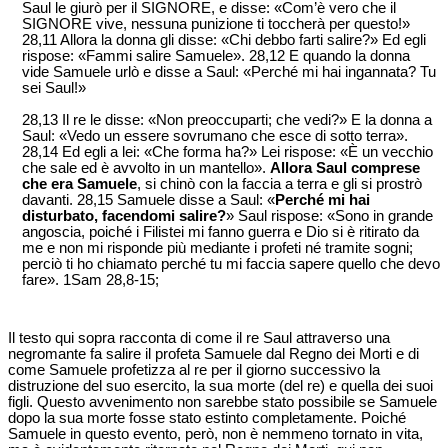
Saul le giurò per il SIGNORE, e disse: «Com’è vero che il
SIGNORE vive, nessuna punizione ti toccherà per questo!»
28,11 Allora la donna gli disse: «Chi debbo farti salire?» Ed egli
rispose: «Fammi salire Samuele». 28,12 E quando la donna
vide Samuele urlò e disse a Saul: «Perché mi hai ingannata? Tu
sei Saul!»
28,13 Il re le disse: «Non preoccuparti; che vedi?» E la donna a
Saul: «Vedo un essere sovrumano che esce di sotto terra».
28,14 Ed egli a lei: «Che forma ha?» Lei rispose: «È un vecchio
che sale ed è avvolto in un mantello».
Allora Saul comprese
che era Samuele
, si chinò con la faccia a terra e gli si prostrò
davanti. 28,15 Samuele disse a Saul: «
Perché mi hai
disturbato, facendomi salire?
» Saul rispose: «Sono in grande
angoscia, poiché i Filistei mi fanno guerra e Dio si è ritirato da
me e non mi risponde più mediante i profeti né tramite sogni;
perciò ti ho chiamato perché tu mi faccia sapere quello che devo
fare». 1Sam 28,8-15;
Il testo qui sopra racconta di come il re Saul attraverso una
negromante fa salire il profeta Samuele dal Regno dei Morti e di
come Samuele profetizza al re per il giorno successivo la
distruzione del suo esercito, la sua morte (del re) e quella dei suoi
figli. Questo avvenimento non sarebbe stato possibile se Samuele
dopo la sua morte fosse stato estinto completamente. Poiché
Samuele in questo evento, però, non è nemmeno tornato in vita,