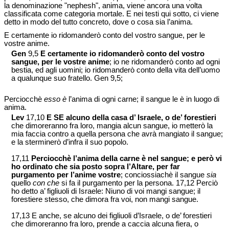
la denominazione "nephesh", anima, viene ancora una volta
classificata come categoria mortale. E nei testi qui sotto, ci viene
detto in modo del tutto concreto, dove o cosa sia l’anima.
E certamente io ridomanderò conto del vostro sangue, per le
vostre anime.
Gen
9,5
E certamente io ridomanderò conto del vostro
sangue, per le vostre anime
; io ne ridomanderò conto ad ogni
bestia, ed agli uomini; io ridomanderò conto della vita dell’uomo
a qualunque suo fratello. Gen 9,5;
Perciocchè
esso è
l’anima di ogni carne; il sangue le è in luogo di
anima.
Lev
17,10
E SE alcuno della casa d’ Israele, o de’ forestieri
che dimoreranno fra loro, mangia alcun sangue, io metterò la
mia faccia contro a quella persona che avrà mangiato il sangue;
e la sterminerò d’infra il suo popolo.
17,11
Perciocchè l’anima della carne è nel sangue; e però vi
ho ordinato che sia posto sopra l’Altare, per far
purgamento per l’anime vostre
; conciossiachè il sangue
sia
quello
con che
si fa il purgamento per la persona. 17,12 Perciò
ho detto a’ figliuoli di Israele: Niuno di voi mangi sangue; il
forestiere stesso, che dimora fra voi, non mangi sangue.
17,13 E anche, se alcuno dei figliuoli d’Israele, o de’ forestieri
che dimoreranno fra loro, prende a caccia alcuna fiera, o