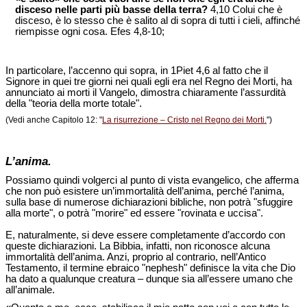
disceso nelle parti più basse della terra?
4,10 Colui che è
disceso, è lo stesso che è salito al di sopra di tutti i cieli, affinché
riempisse ogni cosa. Efes 4,8-10;
In particolare, l’accenno qui sopra, in 1Piet 4,6 al fatto che il
Signore in quei tre giorni nei quali egli era nel Regno dei Morti, ha
annunciato ai morti il Vangelo, dimostra chiaramente l’assurdità
della "teoria della morte totale".
(Vedi anche Capitolo 12: "
La risurrezione – Cristo nel Regno dei Morti.
")
L’anima.
Possiamo quindi volgerci al punto di vista evangelico, che afferma
che non può esistere un’immortalità dell’anima, perché l’anima,
sulla base di numerose dichiarazioni bibliche, non potrà "sfuggire
alla morte", o potrà "morire" ed essere "rovinata e uccisa".
E, naturalmente, si deve essere completamente d’accordo con
queste dichiarazioni. La Bibbia, infatti, non riconosce alcuna
immortalità dell’anima. Anzi, proprio al contrario, nell’Antico
Testamento, il termine ebraico "nephesh" definisce la vita che Dio
ha dato a qualunque creatura – dunque sia all’essere umano che
all’animale.