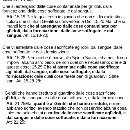
Che si astengano dalle cose contaminate per gl’ idoli, dalla
fornicazione, dalle cose soffogate, e dal sangue.
Atti
15,19 Per la qual cosa io giudico che non si dia molestia a
coloro che d’infra i Gentili si convertono a Dio. 15,20 Ma, che si
mandi loro
che si astengano dalle cose contaminate per
gl’idoli, dalla fornicazione, dalle cose soffogate, e dal
sangue
. Atti 15,19-20;
Che vi asteniate dalle cose sacrificate agl’idoli, dal sangue, dalle
cose soffogate, e dalla fornicazione.
Atti
15,28 Perciocchè è parso allo Spirito Santo, ed a noi, di non
imporvi alcuno altro peso, se non quel ch’è necessario;
che è
di
queste cose: 15,29
Che vi asteniate dalle cose sacrificate
agl’idoli, dal sangue, dalle cose soffogate, e dalla
fornicazione;
dalle quali cose farete ben di guardarvi. State
sani. Atti 15,28-29;
I Gentili che hanno creduto si guardino dalle cose sacrificate
agl’idoli, e dal sangue, e dalle cose soffocate, e dalla fornicazione.
Atti
21,25Ma,
quant’è a’ Gentili che hanno creduto
, noi ne
abbiamo scritto, avendo statuito che non osservino alcuna cosa
tale; ma solo che si guardino
dalle cose sacrificate agl’idoli, e
dal sangue, e dalle cose soffocate, e dalla fornicazione.
Atti 21,25;