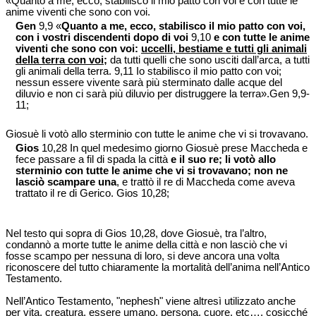
«Quanto a me, ecco, stabilisco il mio patto con voi e con tutte le
anime viventi che sono con voi.
Gen
9,9 «
Quanto a me, ecco, stabilisco il mio patto con voi,
con i vostri discendenti dopo di voi
9,10
e con tutte le anime
viventi che sono con voi:
uccelli, bestiame e tutti gli animali
della terra con voi
;
da tutti quelli che sono usciti dall’arca, a tutti
gli animali della terra. 9,11 Io stabilisco il mio patto con voi;
nessun essere vivente sarà più sterminato dalle acque del
diluvio e non ci sarà più diluvio per distruggere la terra».Gen 9,9-
11;
Giosuè li votò allo sterminio con tutte le anime che vi si trovavano.
Gios
10,28 In quel medesimo giorno Giosuè prese Maccheda e
fece passare a fil di spada la città
e il suo re; li votò allo
sterminio con tutte le anime che vi si trovavano; non ne
lasciò scampare una
, e trattò il re di Maccheda come aveva
trattato il re di Gerico. Gios 10,28;
Nel testo qui sopra di Gios 10,28, dove Giosuè, tra l’altro,
condannò a morte tutte le anime della città e non lasciò che vi
fosse scampo per nessuna di loro, si deve ancora una volta
riconoscere del tutto chiaramente la mortalità dell’anima nell’Antico
Testamento.
Nell’Antico Testamento, "nephesh" viene altresì utilizzato anche
per vita, creatura, essere umano, persona, cuore, etc…, cosicché