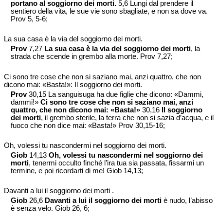
portano al soggiorno dei morti.
5,6 Lungi dal prendere il
sentiero della vita, le sue vie sono sbagliate, e non sa dove va.
Prov 5, 5-6;
La sua casa è la via del soggiorno dei morti.
Prov
7,27
La sua casa è la via del soggiorno dei morti
, la
strada che scende in grembo alla morte. Prov 7,27;
Ci sono tre cose che non si saziano mai, anzi quattro, che non
dicono mai: «Basta!»: Il soggiorno dei morti.
Prov
30,15 La sanguisuga ha due figlie che dicono: «Dammi,
dammi!»
Ci sono tre cose che non si saziano mai, anzi
quattro, che non dicono mai: «Basta!»
30,16
Il soggiorno
dei morti
, il grembo sterile, la terra che non si sazia d’acqua, e il
fuoco che non dice mai: «Basta!» Prov 30,15-16;
Oh, volessi tu nascondermi nel soggiorno dei morti.
Giob
14,13
Oh, volessi tu nascondermi nel soggiorno dei
morti
, tenermi occulto finché l’ira tua sia passata, fissarmi un
termine, e poi ricordarti di me! Giob 14,13;
Davanti a lui il soggiorno dei morti .
Giob
26,6
Davanti a lui il soggiorno dei morti
è nudo, l’abisso
è senza velo. Giob 26, 6;