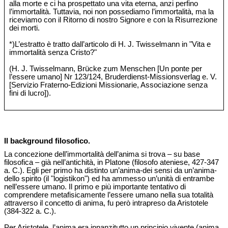
alla morte e ci ha prospettato una vita eterna, anzi perfino
l’immortalità. Tuttavia, noi non possediamo l’immortalità, ma la
riceviamo con il Ritorno di nostro Signore e con la Risurrezione
dei morti.
*)L’estratto è tratto dall’articolo di H. J. Twisselmann in "Vita e
immortalità senza Cristo?"
(H. J. Twisselmann, Brücke zum Menschen [Un ponte per
l’essere umano] Nr 123/124, Bruderdienst-Missionsverlag e. V.
[Servizio Fraterno-Edizioni Missionarie, Associazione senza
fini di lucro]).
Il background filosofico.
La concezione dell’immortalità dell’anima si trova – su base
filosofica – già nell’antichità, in Platone (filosofo ateniese, 427-347
a. C.). Egli per primo ha distinto un’anima-dei sensi da un’anima-
dello spirito (il "logistikon") ed ha ammesso un’unità di entrambe
nell’essere umano. Il primo e più importante tentativo di
comprendere metafisicamente l’essere umano nella sua totalità
attraverso il concetto di anima, fu però intrapreso da Aristotele
(384-322 a. C.).
Per Aristotele, l’anima era innanzitutto un principio vivente (anima