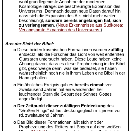
wohl grundlegendste Annahme der modernen
Kosmologie infrage: die beschleunigte Expansion des
Universums. Demnach deuten neue Daten darauf hin,
dass sich die Expansion des Alls nicht mehr weiter
beschleunigt,
sondern bereits angefangen hat, sich
zu verlangsamen
. (
Neue Erkenntnisse aus Südkorea:
Verlangsamte Expansion des Universums.
)
Aus der Sicht der Bibel:
o
Diese beiden kosmischen Formationen wurden
zufällig
entdeckt, als die Forscher das Licht von weit entfernten
Quasaren untersucht haben. Diese Leute haben keine
Ahnung davon, dass es diese Prophezeiung in der Bibel
gibt, geschweige denn, was sie bedeutet, sie haben
wahrscheinlich noch nie in ihrem Leben eine Bibel in der
Hand gehalten.
o
Ein ähnliches Ereignis gab es
bereits einmal
: vor
zweitausend Jahren hat ein wandernder, hell
leuchtender Stern die Geburt des Sohnes Gottes
angekündigt.
o
Der Zeitpunkt dieser zufälligen Entdeckung
des
"Großen Rings" ist fast deckungsgleich mit jenem vor
rd. zweitausend Jahren
o
Das Bild dieser Formationen läßt sich mit der
Prophezeiung des Reiters mit Bogen auf dem weißen