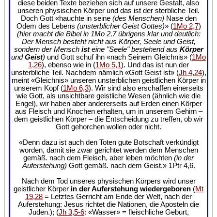
diese beiden Texte beziehen sich auf unsere Gestalt, also
unseren physischen Körper und das ist der sterbliche Teil.
Doch Gott «hauchte in seine
(des Menschen)
Nase den
Odem des Lebens
(unsterblicher Geist Gottes)
» (
1Mo 2,7
)
(hier macht die Bibel in 1Mo 2,7 übrigens klar und deutlich:
Der Mensch besteht nicht aus Körper, Seele und Geist,
sondern der Mensch
ist
eine "Seele" bestehend aus
Körper
und
Geist
)
und Gott schuf ihn «nach Seinem Gleichnis» (
1Mo
1,26
), ebenso wie in (
1Mo 5,1
). Und das ist nun der
unsterbliche Teil. Nachdem nämlich «Gott Geist ist» (
Jh 4,24
),
meint «Gleichnis» unseren unsterblichen geistlichen Körper in
unserem Kopf (
1Mo 6,3
). Wir sind also erschaffen einerseits
wie Gott, als unsichtbare geistliche Wesen (ähnlich wie die
Engel), wir haben aber andererseits auf Erden einen Körper
aus Fleisch und Knochen erhalten, um in unserem Gehirn –
dem geistlichen Körper – die Entscheidung zu treffen, ob wir
Gott gehorchen wollen oder nicht.
«Denn dazu ist auch den Toten gute Botschaft verkündigt
worden, damit sie zwar gerichtet werden dem Menschen
gemäß. nach dem Fleisch, aber leben möchten
(in der
Auferstehung)
Gott gemäß. nach dem Geist.» 1Ptr 4,6.
Nach dem Tod unseres physischen Körpers wird unser
geistlicher Körper
in der Auferstehung wiedergeboren
(
Mt
19,28
= Letztes Gerricht am Ende der Welt, nach der
Auferstehung: Jesus richtet die Nationen, die Aposteln die
Juden.); (
Jh 3,5-6
: «Wasser» = fleischliche Geburt,