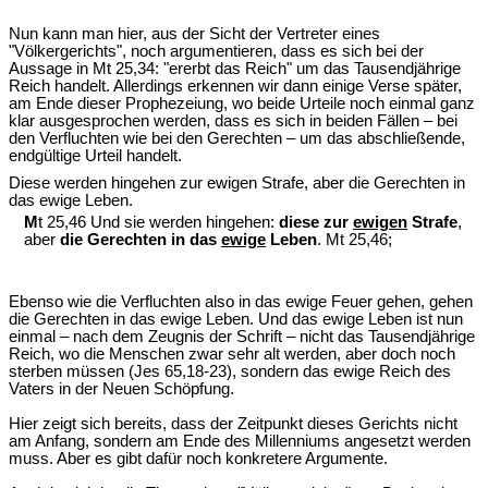
Nun kann man hier, aus der Sicht der Vertreter eines
"Völkergerichts", noch argumentieren, dass es sich bei der
Aussage in Mt 25,34: "ererbt das Reich" um das Tausendjährige
Reich handelt. Allerdings erkennen wir dann einige Verse später,
am Ende dieser Prophezeiung, wo beide Urteile noch einmal ganz
klar ausgesprochen werden, dass es sich in beiden Fällen – bei
den Verfluchten wie bei den Gerechten – um das abschließende,
endgültige Urteil handelt.
Diese werden hingehen zur ewigen Strafe, aber die Gerechten in
das ewige Leben.
M
t 25,46 Und sie werden hingehen:
diese zur
ewigen
Strafe
,
aber
die Gerechten in das
ewige
Leben
. Mt 25,46;
Ebenso wie die Verfluchten also in das ewige Feuer gehen, gehen
die Gerechten in das ewige Leben. Und das ewige Leben ist nun
einmal – nach dem Zeugnis der Schrift – nicht das Tausendjährige
Reich, wo die Menschen zwar sehr alt werden, aber doch noch
sterben müssen (Jes 65,18-23), sondern das ewige Reich des
Vaters in der Neuen Schöpfung.
Hier zeigt sich bereits, dass der Zeitpunkt dieses Gerichts nicht
am Anfang, sondern am Ende des Millenniums angesetzt werden
muss. Aber es gibt dafür noch konkretere Argumente.