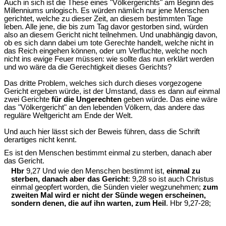
Auch in sich ist die These eines "Völkergerichts" am Beginn des
Millenniums unlogisch. Es würden nämlich nur jene Menschen
gerichtet, welche zu dieser Zeit, an diesem bestimmten Tage
leben. Alle jene, die bis zum Tag davor gestorben sind, würden
also an diesem Gericht nicht teilnehmen. Und unabhängig davon,
ob es sich dann dabei um tote Gerechte handelt, welche nicht in
das Reich eingehen können, oder um Verfluchte, welche noch
nicht ins ewige Feuer müssen: wie sollte das nun erklärt werden
und wo wäre da die Gerechtigkeit dieses Gerichts?
Das dritte Problem, welches sich durch dieses vorgezogene
Gericht ergeben würde, ist der Umstand, dass es dann auf einmal
zwei Gerichte
für die Ungerechten
geben würde. Das eine wäre
das "Völkergericht" an den lebenden Völkern, das andere das
reguläre Weltgericht am Ende der Welt.
Und auch hier lässt sich der Beweis führen, dass die Schrift
derartiges nicht kennt.
Es ist den Menschen bestimmt einmal zu sterben, danach aber
das Gericht.
Hbr
9,27 Und wie den Menschen bestimmt ist,
einmal zu
sterben, danach aber das Gericht
: 9,28 so ist auch Christus
einmal geopfert worden, die Sünden vieler wegzunehmen;
zum
zweiten Mal wird er nicht der Sünde wegen erscheinen,
sondern denen, die auf ihn warten, zum Heil
. Hbr 9,27-28;