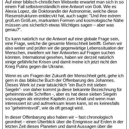
Auf einer biblisch-christlichen Webseite erwartet man sich in so
einem Fall selbstverständlich eine Antwort von Gott. Wie es
Alexia Lopez, die Doktorandin der Astronomie, welche diese
Riesenstrukturen entdecvkt hat, auch sagte: "Und ihre extrem
groß.en Größ.en, markanten Formen und kosmologische Nähe
müssen uns sicherlich etwas Wichtiges sagen – aber was
genau?".
Es kann natürlich nur die Antwort auf eine globale Frage sein,
eine Frage, welche die gesamte Menschheit betrifft. Gehen wir
also weiter und prüfen wir die gegenwärtige Lebenssituation der
Menschen, inwiefern wir hier Antworten auf Fragen suchen
könnten. International gesehen, haben wir derzeit natürlich
einige gefährliche Krisen und damit meine ich jetzt nicht den
Krieg Putins gegen die Ukraine.
Wenn es um Fragen der Zukunft der Menschheit geht, gehe ich
gern in das biblische Buch der Offenbarung des Johannes.
Dieses Werk ist zwar tatsächlich "ein Buch mit sieben
Siegeln"- von daher kommt ja diese bekannte Bezeichnung für
geheimnisvolle Schriften -, aber es hat diese sieben Siegeln
sozusagen als einzelne Kapiteln zum Inhalt und wenn man
interessiert ist und aufmerksam lesen kann, ist es keinesfalls
so "geheimnisvoll", wie da oft gesagt wird.
In dieser Offenbarung also haben wir – fast chronologisch
geordnet – einen Überblick über die Ereignisse auf Erden in der
letzten Zeit dieses Planeten und damit Aussagen über die