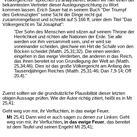
"Völkergerichts" sprechen zu analysieren, wollen wir hier einen der
bekanntesten Vertreter dieser Auslegungsrichtung zu Wort
kommen lassen.
Erich Sauer
hat in seinem Buch "Der Triumpf
des Gekreuzigten" seine Sicht der Dinge recht gut
zusammengefasst und schreibt auf S 166 ff, unter dem Titel "Das
Völkergericht im Tal Josaphat":
"Der Sohn des Menschen wird sitzen auf seinem Throne der
Herrlichkeit und richten alle Nationen der Erde. Sie alle
werden vor ihm versammelt sein, und er wird sie
voneinander scheiden, gleichwie ein Hirt die Schafe von den
Böcken scheidet (Matth. 25,31;32). Die einen werden
eingehen in das ewige Verderben, die anderen in das Reich,
das ihnen bereitet ist von Grundlegung der Welt an (Matth.
25,34;46). Dies ist das große Völkergericht am Anfang des
Tausendjährigen Reiches (Matth. 25,31-46; Dan 7,9-14; Off
20,4)."
Zuerst sollten wir die grundsätzliche Plausibilität dieser letzten
obigen Aussage prüfen. Wie der Autor richtig zitiert, heißt es in Mt
25,41:
Geht weg von mir, ihr Verfluchten, in das ewige Feuer.
Mt
25,41 Dann wird er auch sagen zu denen zur Linken: Geht
weg von mir, ihr Verfluchten
, in das ewige Feuer
, das bereitet
ist dem Teufel und seinen Engeln! Mt 25,41;