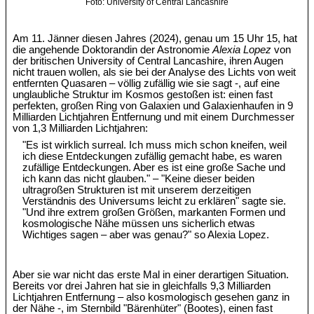
Foto: University of Central Lancashire
Am 11. Jänner diesen Jahres (2024), genau um 15 Uhr 15, hat
die angehende Doktorandin der Astronomie
Alexia Lopez
von
der britischen University of Central Lancashire, ihren Augen
nicht trauen wollen, als sie bei der Analyse des Lichts von weit
entfernten Quasaren – völlig zufällig wie sie sagt -, auf eine
unglaubliche Struktur im Kosmos gestoßen ist: einen fast
perfekten, großen Ring von Galaxien und Galaxienhaufen in 9
Milliarden Lichtjahren Entfernung und mit einem Durchmesser
von 1,3 Milliarden Lichtjahren:
"Es ist wirklich surreal. Ich muss mich schon kneifen, weil
ich diese Entdeckungen zufällig gemacht habe, es waren
zufällige Entdeckungen. Aber es ist eine große Sache und
ich kann das nicht glauben." – "Keine dieser beiden
ultragroßen Strukturen ist mit unserem derzeitigen
Verständnis des Universums leicht zu erklären" sagte sie.
"Und ihre extrem großen Größen, markanten Formen und
kosmologische Nähe müssen uns sicherlich etwas
Wichtiges sagen – aber was genau?" so Alexia Lopez.
Aber sie war nicht das erste Mal in einer derartigen Situation.
Bereits vor drei Jahren hat sie in gleichfalls 9,3 Milliarden
Lichtjahren Entfernung – also kosmologisch gesehen ganz in
der Nähe -, im Sternbild "Bärenhüter" (Bootes), einen fast