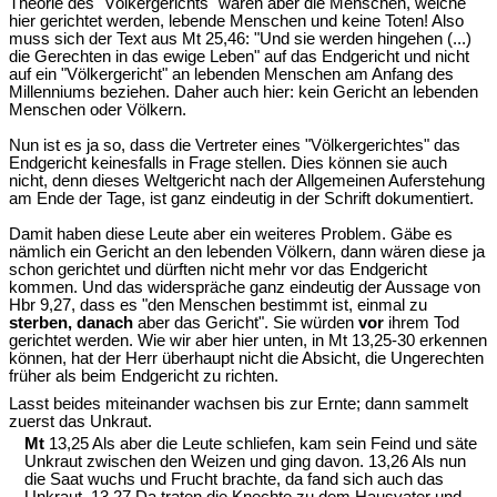
Theorie des "Völkergerichts" wären aber die Menschen, welche
hier gerichtet werden, lebende Menschen und keine Toten! Also
muss sich der Text aus Mt 25,46: "Und sie werden hingehen (...)
die Gerechten in das ewige Leben" auf das Endgericht und nicht
auf ein "Völkergericht" an lebenden Menschen am Anfang des
Millenniums beziehen. Daher auch hier: kein Gericht an lebenden
Menschen oder Völkern.
Nun ist es ja so, dass die Vertreter eines "Völkergerichtes" das
Endgericht keinesfalls in Frage stellen. Dies können sie auch
nicht, denn dieses Weltgericht nach der Allgemeinen Auferstehung
am Ende der Tage, ist ganz eindeutig in der Schrift dokumentiert.
Damit haben diese Leute aber ein weiteres Problem. Gäbe es
nämlich ein Gericht an den lebenden Völkern, dann wären diese ja
schon gerichtet und dürften nicht mehr vor das Endgericht
kommen. Und das widerspräche ganz eindeutig der Aussage von
Hbr 9,27, dass es "den Menschen bestimmt ist, einmal zu
sterben, danach
aber das Gericht". Sie würden
vor
ihrem Tod
gerichtet werden. Wie wir aber hier unten, in Mt 13,25-30 erkennen
können, hat der Herr überhaupt nicht die Absicht, die Ungerechten
früher als beim Endgericht zu richten.
Lasst beides miteinander wachsen bis zur Ernte; dann sammelt
zuerst das Unkraut.
Mt
13,25 Als aber die Leute schliefen, kam sein Feind und säte
Unkraut zwischen den Weizen und ging davon. 13,26 Als nun
die Saat wuchs und Frucht brachte, da fand sich auch das