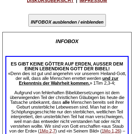
DISKURSÜBERSICHT
|
IMPRESSUM
INFOBOX ausblenden / einblenden
INFOBOX
ES GIBT KEINE GÖTTER AUF ERDEN, AUSSER DEM
EINEN LEBENDIGEN GOTT DER BIBEL!
«Denn dies ist gut und angenehm vor unserem Heiland-Gott,
der will, dass alle Menschen errettet werden
und zur
Erkenntnis der Wahrheit kommen.
» 1Tim 2,3-4;
Aufgrund von fehlerhaften Bibelübersetzungen ist dem
überwiegenden Teil der christlichen Gläubigen bis heute die
Tatsache unbekannt, dass
alle
Menschen bereits seit ihrer
Geburt unsterbliche Lebewesen sind. Man hat in der
Schöpfungsgeschichte nur den sterblichen, weltlichen Teil
interpretiert, den unsterblichen Teil hat man verschwiegen,
weil man das entweder nicht verstanden hat oder nicht
verstehen wollte. Wir sind von Gott erschaffen «aus Staub
von der Erde» (
1Mo 2,7
) und «in Seinem Bild» (
1Mo 1,26
) –