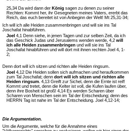
25,34 Da wird dann der
König
sagen zu denen zu seiner
Rechten: Kommt her, ihr Gesegneten meines Vaters, ererbt das
Reich, das euch bereitet ist von Anbeginn der Welt! Mt 25,31-34;
Ich will ich alle Heiden zusammenbringen und will sie ins Tal
Joschafat hinabführen.
Joel
4,1 Denn siehe, in jenen Tagen und zur selben Zeit, da ich
das Geschick Judas und Jerusalems wenden werde, 4,2
will
ich alle Heiden zusammenbringen
und will sie ins Tal
Joschafat hinabführen und will dort mit ihnen rechten Joel 4, 1-
2;
Denn dort will ich sitzen und richten alle Heiden ringsum.
Joel
4,12 Die Heiden sollen sich aufmachen und heraufkommen
zum Tal Joschafat; denn
dort will ich sitzen und richten alle
Heiden ringsum
. 4,13 Greift zur Sichel, denn die Ernte ist reif!
Kommt und tretet, denn die Kelter ist voll, die Kufen laufen über,
denn ihre Bosheit ist groß! 4,14 Es werden Scharen über
Scharen von Menschen sein im Tal der Entscheidung; denn des
HERRN Tag ist nahe im Tal der Entscheidung. Joel 4,12-14;
Die Argumentation.
Um die Argumente, welche für die Annahme eines