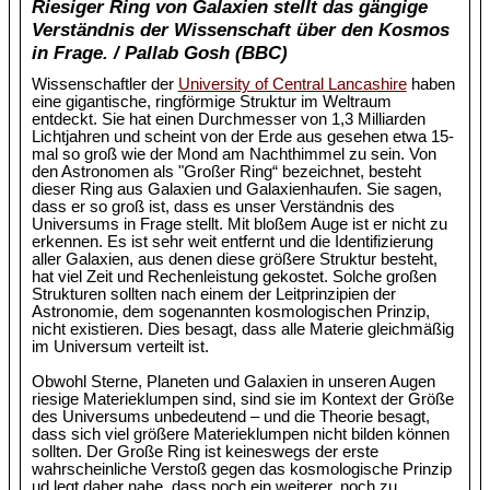
Riesiger Ring von Galaxien stellt das gängige
Verständnis der Wissenschaft über den Kosmos
in Frage. / Pallab Gosh (BBC)
Wissenschaftler der
University of Central Lancashire
haben
eine gigantische, ringförmige Struktur im Weltraum
entdeckt. Sie hat einen Durchmesser von 1,3 Milliarden
Lichtjahren und scheint von der Erde aus gesehen etwa 15-
mal so groß wie der Mond am Nachthimmel zu sein. Von
den Astronomen als "Großer Ring“ bezeichnet, besteht
dieser Ring aus Galaxien und Galaxienhaufen. Sie sagen,
dass er so groß ist, dass es unser Verständnis des
Universums in Frage stellt. Mit bloßem Auge ist er nicht zu
erkennen. Es ist sehr weit entfernt und die Identifizierung
aller Galaxien, aus denen diese größere Struktur besteht,
hat viel Zeit und Rechenleistung gekostet. Solche großen
Strukturen sollten nach einem der Leitprinzipien der
Astronomie, dem sogenannten kosmologischen Prinzip,
nicht existieren. Dies besagt, dass alle Materie gleichmäßig
im Universum verteilt ist.
Obwohl Sterne, Planeten und Galaxien in unseren Augen
riesige Materieklumpen sind, sind sie im Kontext der Größe
des Universums unbedeutend – und die Theorie besagt,
dass sich viel größere Materieklumpen nicht bilden können
sollten. Der Große Ring ist keineswegs der erste
wahrscheinliche Verstoß gegen das kosmologische Prinzip
ud legt daher nahe, dass noch ein weiterer, noch zu