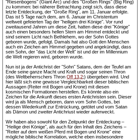
"Riesenbogens" (Giant Arc) und des "Großen Rings" (Big Ring)
zu kommen: bei näherer Betrachtung zeigt sich, dass diese
letzte Entdeckung, der "Große Ring", am 11. Januar erfolgte.
Das ist 5 Tage nach dem, am 6. Januar im Christentum
weltweit gefeierten Tag der "heiligen drei Könige". Vor rund
zweitausend Jahren um diese Zeit, hatten diese drei "Könige"
auch einen besonders hellen Stern am Himmel entdeckt und
sind seinem Licht nach Bethlehem, wo der Sohn Gottes
geboren wurde, gefolgt. Damals hat also Gott den Menschen
auch ein Zeichen am Himmel gegeben und angekündigt, dass
sein Sohn, der "das Licht der Welt" ist und der im Millennium
die Welt regieren wird, geboren wurde.
Nun ist ja der Antichrist der "Sohn" Satans, dem der Teufel am
Ende seine ganze Macht und Kraft und sogar seinen Thron
(des Weltbeherrschers Thron
Off 13,2
;) übergeben wird. Und
hier läßt sich eine gewisse Vergleichbarkeit dieser biblischen
Aussagen (Reiter mit Bogen und Krone) mit diesen
kosmischen Formationen herstellen. Es könnte also ein
Zeichen für die Ankunft dieses ersten Antichristen sein. Dieser
wird ja als Mensch geboren, dann vom Sohn Gottes, bei
dessen Wiederkunft zur Entrückung, getötet und vom Satan
als Dämon und zweiter Antichriust wieder auferweckt.
Wir haben also sowohl für den Zeitpunkt der Entdeckung –
"Heilige drei Könige", als auch für den Inhalt des Zeichens –
"Reiter auf dem weißen Pferd mit Bogen und Krone" eine
mögliche biblische Korrelation, welche eben insbesondere