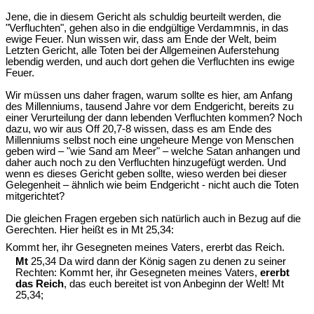
Jene, die in diesem Gericht als schuldig beurteilt werden, die
"Verfluchten", gehen also in die endgültige Verdammnis, in das
ewige Feuer. Nun wissen wir, dass am Ende der Welt, beim
Letzten Gericht, alle Toten bei der Allgemeinen Auferstehung
lebendig werden, und auch dort gehen die Verfluchten ins ewige
Feuer.
Wir müssen uns daher fragen, warum sollte es hier, am Anfang
des Millenniums, tausend Jahre vor dem Endgericht, bereits zu
einer Verurteilung der dann lebenden Verfluchten kommen? Noch
dazu, wo wir aus Off 20,7-8 wissen, dass es am Ende des
Millenniums selbst noch eine ungeheure Menge von Menschen
geben wird – "wie Sand am Meer" – welche Satan anhangen und
daher auch noch zu den Verfluchten hinzugefügt werden. Und
wenn es dieses Gericht geben sollte, wieso werden bei dieser
Gelegenheit – ähnlich wie beim Endgericht - nicht auch die Toten
mitgerichtet?
Die gleichen Fragen ergeben sich natürlich auch in Bezug auf die
Gerechten. Hier heißt es in Mt 25,34:
Kommt her, ihr Gesegneten meines Vaters, ererbt das Reich.
Mt
25,34 Da wird dann der König sagen zu denen zu seiner
Rechten: Kommt her, ihr Gesegneten meines Vaters,
ererbt
das Reich
, das euch bereitet ist von Anbeginn der Welt! Mt
25,34;