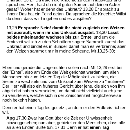
Unkraut. 13,27 Da traten die Knechte zu dem Hausvater und
sprachen: Herr, hast du nicht guten Samen auf deinen Acker
gesät? Woher hat er denn das Unkraut? 13,28 Er sprach zu
ihnen: Das hat ein Feind getan. Da sprachen die Knechte: Willst
du denn, dass wir hingehen und es ausjäten?
13,29
Er sprach: Nein! damit ihr nicht zugleich den Weizen
mit ausrauft, wenn ihr das Unkraut ausjätet
. 13,30
Lasst
beides miteinander wachsen bis zur Ernte
; und um die
Erntezeit will ich zu den Schnittern sagen: Sammelt zuerst das
Unkraut und bindet es in Bündel, damit man es verbrenne; aber
den Weizen sammelt mir in meine Scheune. Mt 13,25-30;
Eben und gerade die Ungerechten sollen nach Mt 13,29 erst bei
der "Ernte", also am Ende der Welt gerichtet werden, um allen
Menschen bis zum letzten Tag die Möglichkeit zu bieten, die
Seiten zu wechseln und vom Unkraut zum Weizen zu "mutieren".
Der Herr will also ein früheres Gericht über jene, die sich von ihm
abgekehrt haben vermeiden, um damit nicht vielleicht auch jene
zu verurteilen, welche sich in der Zwischenzeit möglicherweise
noch bekehrt hätten.
Denn er hat einen Tag festgesetzt, an dem er den Erdkreis richten
will.
Apg
17,30 Zwar hat Gott über die Zeit der Unwissenheit
hinweggesehen; nun aber, gebietet er den Menschen, dass alle
an allen Enden Buße tun. 17,31 Denn er hat
einen Tag