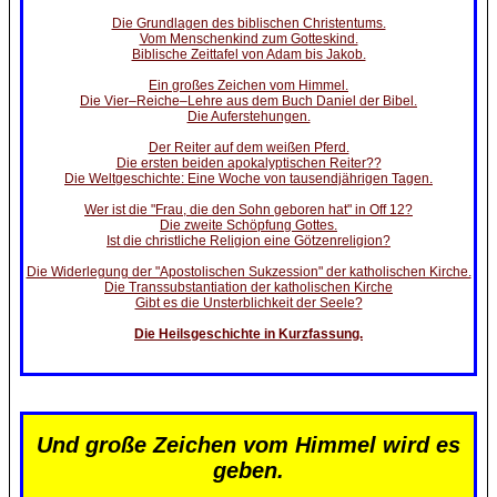
Die Grundlagen des biblischen Christentums.
Vom Menschenkind zum Gotteskind.
Biblische Zeittafel von Adam bis Jakob.
Ein großes Zeichen vom Himmel.
Die Vier–Reiche–Lehre aus dem Buch Daniel der Bibel.
Die Auferstehungen.
Der Reiter auf dem weißen Pferd.
Die ersten beiden apokalyptischen Reiter??
Die Weltgeschichte: Eine Woche von tausendjährigen Tagen.
Wer ist die "Frau, die den Sohn geboren hat" in Off 12?
Die zweite Schöpfung Gottes.
Ist die christliche Religion eine Götzenreligion?
Die Widerlegung der "Apostolischen Sukzession" der katholischen Kirche.
Die Transsubstantiation der katholischen Kirche
Gibt es die Unsterblichkeit der Seele?
Die Heilsgeschichte in Kurzfassung.
Und große Zeichen vom Himmel wird es
geben.