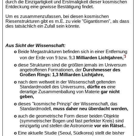
durch die Einzigartigkeit und Erstmaligkeit dieser kosmischen
Entdeckung eine gewisse Bestätigung findet.
Um es zusammenzufassen, bei diesen kosmischen
Riesenstrukturen gibt es m.E. zu viele "Gigantismen", als dass
dies tatsächlich ein Zufall sein könnte.
Aus Sicht der Wissenschaft:
o
Beide Megastrukturen befinden sich in einer Entfernung
¹)
von der Erde von 9 bzw. 9,3
Milliarden Lichtjahren,
o
diese Strukturen sind die größten jemals im Universum
angetroffenen Formationen, der
Durchmesser des
Großen Rings: 1,3 Milliarden Lichtjahre,
o
nach dem weltweit in der Wissenschaft geltenden
Standardmodell des Universums,
dürfte es
eine
derartige Zusammenballung von Materie
gar nicht
geben,
o
dieses "kosmische Prinzip" der Wissenschaft, das
Standardmodell,
muss daher neu überdacht werden,
o
auch die geometrische Form dieser beiden Objekte
(symmetrischer Bogen und fast perfekter Kreis) sind
einzigartig und stellen die Astronomie
vor ein Rätsel.
.
o
Eine aktuelle Studie (Seoul, Südkorea) stellt die bisher