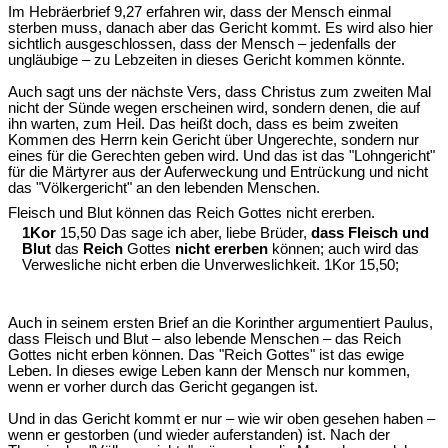
Im Hebräerbrief 9,27 erfahren wir, dass der Mensch einmal
sterben muss, danach aber das Gericht kommt. Es wird also hier
sichtlich ausgeschlossen, dass der Mensch – jedenfalls der
ungläubige – zu Lebzeiten in dieses Gericht kommen könnte.
Auch sagt uns der nächste Vers, dass Christus zum zweiten Mal
nicht der Sünde wegen erscheinen wird, sondern denen, die auf
ihn warten, zum Heil. Das heißt doch, dass es beim zweiten
Kommen des Herrn kein Gericht über Ungerechte, sondern nur
eines für die Gerechten geben wird. Und das ist das "Lohngericht"
für die Märtyrer aus der Auferweckung und Entrückung und nicht
das "Völkergericht" an den lebenden Menschen.
Fleisch und Blut können das Reich Gottes nicht ererben.
1Kor
15,50 Das sage ich aber, liebe Brüder,
dass Fleisch und
Blut
das
Reich
Gottes
nicht ererben
können; auch wird das
Verwesliche nicht erben die Unverweslichkeit. 1Kor 15,50;
Auch in seinem ersten Brief an die Korinther argumentiert Paulus,
dass Fleisch und Blut – also lebende Menschen – das Reich
Gottes nicht erben können. Das "Reich Gottes" ist das ewige
Leben. In dieses ewige Leben kann der Mensch nur kommen,
wenn er vorher durch das Gericht gegangen ist.
Und in das Gericht kommt er nur – wie wir oben gesehen haben –
wenn er gestorben (und wieder auferstanden) ist. Nach der