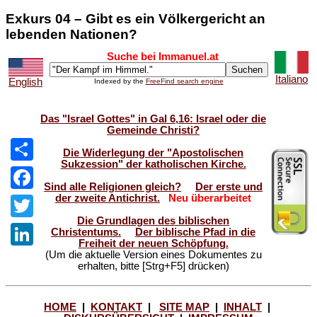
Exkurs 04 – Gibt es ein Völkergericht an
lebenden Nationen?
Suche bei Immanuel.at
Italiano
English
Indexed by the
FreeFind search engine
Das "Israel Gottes" in Gal 6,16: Israel oder die
Gemeinde Christi?
Die Widerlegung der "Apostolischen
Sukzession" der katholischen Kirche.
Share
Sind alle Religionen gleich?
Der erste und
der zweite Antichrist.
Neu überarbeitet
Facebook
Die Grundlagen des biblischen
Twitter
Christentums.
Der biblische Pfad in die
Freiheit der neuen Schöpfung.
(Um die aktuelle Version eines Dokumentes zu
LinkedIn
erhalten, bitte [Strg+F5] drücken)
HOME
|
KONTAKT
|
SITE MAP
|
INHALT
|