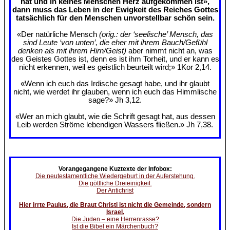
hat und in keines Menschen Herz aufgekommen ist»,
dann muss das Leben in der Ewigkeit des Reiches Gottes
tatsächlich für den Menschen unvorstellbar schön sein.
«Der natürliche Mensch
(orig.: der ‘seelische’ Mensch, das
sind Leute ‘von unten’, die eher mit ihrem Bauch/Gefühl
denken als mit ihrem Hirn/Geist)
aber nimmt nicht an, was
des Geistes Gottes ist, denn es ist ihm Torheit, und er kann es
nicht erkennen, weil es geistlich beurteilt wird;» 1Kor 2,14.
«Wenn ich euch das Irdische gesagt habe, und ihr glaubt
nicht, wie werdet ihr glauben, wenn ich euch das Himmlische
sage?» Jh 3,12.
«Wer an mich glaubt, wie die Schrift gesagt hat, aus dessen
Leib werden Ströme lebendigen Wassers fließen.» Jh 7,38.
Vorangegangene Kuztexte der Infobox:
Die neutestamentliche Wiedergeburt in der Auferstehung.
Die göttliche Dreieinigkeit.
Der Antichrist
Hier irrte Paulus, die Braut Christi ist nicht die Gemeinde, sondern
Israel.
Die Juden – eine Herrenrasse?
Ist die Bibel ein Märchenbuch?