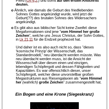
Pferd (
Off 6,2
;) und somit
auf den ersten Antichrist
deuten.
o
Ähnlich, wie damals die Geburt des friedliebenden
Sohnes Gottes angekündigt wurde, wird jetzt die
Geburt(??) des brutalen Sohnes des Widersachers
angekündigt.
o
Es gibt also aus biblischer Sicht keine Zweifel: diese
Megaformationen sind jene "
vom Himmel her große
Zeichen
", welche uns Jesus Christus, der Sohn Gottes,
in
Lk 21,11
für die Endzeit prophezeit hat.
Und daher ist es also auch nicht so, dass "dieses
‘kosmische Prinzip’ der Wissenschaft, das
Standardmodell," neu überdacht werden müsste. Was
neu überdacht werden muss, ist die Ansicht der
Wissenschaft über diesen einen und einzigen,
lebendigen Schöpfergott und dessen Fähigkeiten und
Kapazitäten. Es war offensichtlich dieser, unser
Schöpfergott, welcher diese unvorstellbar großen
Megastrukturen aus Riesengalaxien als "
vom Himmel
her
(wahrlich)
große Zeichen
" zusammengestellt hat.
Ein Bogen und eine Krone (Siegeskranz)