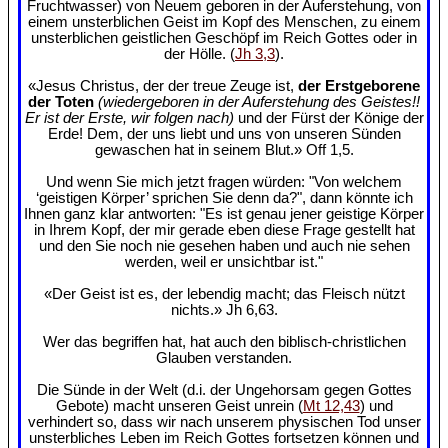
Fruchtwasser) von Neuem geboren in der Auferstehung, von
einem unsterblichen Geist im Kopf des Menschen, zu einem
unsterblichen geistlichen Geschöpf im Reich Gottes oder in
der Hölle. (
Jh 3,3
).
«Jesus Christus, der der treue Zeuge ist,
der Erstgeborene
der Toten
(wiedergeboren in der Auferstehung des Geistes!!
Er ist der Erste, wir folgen nach)
und der Fürst der Könige der
Erde! Dem, der uns liebt und uns von unseren Sünden
gewaschen hat in seinem Blut.» Off 1,5.
Und wenn Sie mich jetzt fragen würden: "Von welchem
‘geistigen Körper’ sprichen Sie denn da?", dann könnte ich
Ihnen ganz klar antworten: "Es ist genau jener geistige Körper
in Ihrem Kopf, der mir gerade eben diese Frage gestellt hat
und den Sie noch nie gesehen haben und auch nie sehen
werden, weil er unsichtbar ist."
«Der Geist ist es, der lebendig macht; das Fleisch nützt
nichts.» Jh 6,63.
Wer das begriffen hat, hat auch den biblisch-christlichen
Glauben verstanden.
Die Sünde in der Welt (d.i. der Ungehorsam gegen Gottes
Gebote) macht unseren Geist unrein (
Mt 12,43
) und
verhindert so, dass wir nach unserem physischen Tod unser
unsterbliches Leben im Reich Gottes fortsetzen können und