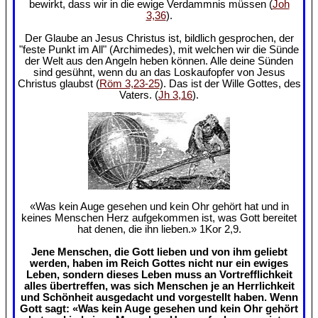
bewirkt, dass wir in die ewige Verdammnis müssen (
Joh
3,36
).
Der Glaube an Jesus Christus ist, bildlich gesprochen, der
"feste Punkt im All" (Archimedes), mit welchen wir die Sünde
der Welt aus den Angeln heben können. Alle deine Sünden
sind gesühnt, wenn du an das Loskaufopfer von Jesus
Christus glaubst (
Röm 3,23-25
). Das ist der Wille Gottes, des
Vaters. (
Jh 3,16
).
«Was kein Auge gesehen und kein Ohr gehört hat und in
keines Menschen Herz aufgekommen ist, was Gott bereitet
hat denen, die ihn lieben.» 1Kor 2,9.
Jene Menschen, die Gott lieben und von ihm geliebt
werden, haben im Reich Gottes nicht nur ein ewiges
Leben, sondern dieses Leben muss an Vortrefflichkeit
alles übertreffen, was sich Menschen je an Herrlichkeit
und Schönheit ausgedacht und vorgestellt haben. Wenn
Gott sagt: «Was kein Auge gesehen und kein Ohr gehört