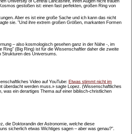
hen University of Central Lancashire, ihren Augen nicht trauen
im Kosmos gestoßen ist: einen fast perfekten, großen Ring von
kungen. Aber es ist eine große Sache und ich kann das nicht
" sagte sie. "Und ihre extrem großen Größen, markanten Formen
Entfernung – also kosmologisch gesehen ganz in der Nähe -, im
Ring" (Big Ring) ist für die Wissenschaftler daher die zweite
en Strukturen des Universums.
senschaftliches Video auf YouTube:
Etwas stimmt nicht im
cht überdacht werden muss.» sagte Lopez. (Wissenschaftliches
, was ein derartiges Thema auf einer biblisch-christlichen
pez, die Doktorandin der Astronomie, welche diese
ns sicherlich etwas Wichtiges sagen – aber was genau?".