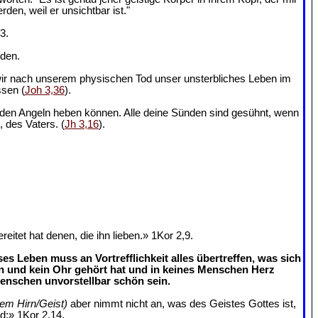
en, weil er unsichtbar ist."
3.
nden.
 wir nach unserem physischen Tod unser unsterbliches Leben im
ssen (
Joh 3,36
).
us den Angeln heben können. Alle deine Sünden sind gesühnt, wenn
, des Vaters. (
Jh 3,16
).
tet hat denen, die ihn lieben.» 1Kor 2,9.
s Leben muss an Vortrefflichkeit alles übertreffen, was sich
n und kein Ohr gehört hat und in keines Menschen Herz
enschen unvorstellbar schön sein.
rem Hirn/Geist)
aber nimmt nicht an, was des Geistes Gottes ist,
rd;» 1Kor 2,14.