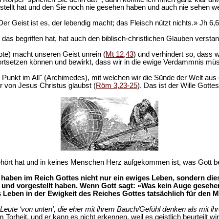
tellt hat und den Sie noch nie gesehen haben und auch nie sehen werd
Der Geist ist es, der lebendig macht; das Fleisch nützt nichts.» Jh 6,6
das begriffen hat, hat auch den biblisch-christlichen Glauben versta
te) macht unseren Geist unrein (
Mt 12,43
) und verhindert so, dass
ortsetzen können und bewirkt, dass wir in die ewige Verdammnis mü
te Punkt im All" (Archimedes), mit welchen wir die Sünde der Welt a
r von Jesus Christus glaubst (
Röm 3,23-25
). Das ist der Wille Gottes
rt hat und in keines Menschen Herz aufgekommen ist, was Gott berei
haben im Reich Gottes nicht nur ein ewiges Leben, sondern diese
 und vorgestellt haben. Wenn Gott sagt: «Was kein Auge gesehe
Leben in der Ewigkeit des Reiches Gottes tatsächlich für den M
d Leute ‘von unten’, die eher mit ihrem Bauch/Gefühl denken als mit ih
m Torheit, und er kann es nicht erkennen, weil es geistlich beurteilt wi