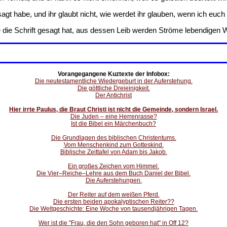
gt habe, und ihr glaubt nicht, wie werdet ihr glauben, wenn ich eu
 die Schrift gesagt hat, aus dessen Leib werden Ströme lebendigen W
Vorangegangene Kuztexte der Infobox:
Die neutestamentliche Wiedergeburt in der Auferstehung.
Die göttliche Dreieinigkeit.
Der Antichrist
Hier irrte Paulus, die Braut Christi ist nicht die Gemeinde, sondern Israel.
Die Juden – eine Herrenrasse?
Ist die Bibel ein Märchenbuch?
Die Grundlagen des biblischen Christentums.
Vom Menschenkind zum Gotteskind.
Biblische Zeittafel von Adam bis Jakob.
Ein großes Zeichen vom Himmel.
Die Vier–Reiche–Lehre aus dem Buch Daniel der Bibel.
Die Auferstehungen.
Der Reiter auf dem weißen Pferd.
Die ersten beiden apokalyptischen Reiter??
Die Weltgeschichte: Eine Woche von tausendjährigen Tagen.
Wer ist die "Frau, die den Sohn geboren hat" in Off 12?