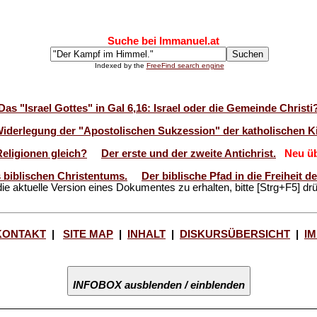
Suche bei Immanuel.at
Indexed by the
FreeFind search engine
Das "Israel Gottes" in Gal 6,16: Israel oder die Gemeinde Christi
Widerlegung der "Apostolischen Sukzession" der katholischen Ki
Religionen gleich?
Der erste und der zweite Antichrist.
Neu üb
 biblischen Christentums.
Der biblische Pfad in die Freiheit 
ie aktuelle Version eines Dokumentes zu erhalten, bitte [Strg+F5] dr
KONTAKT
|
SITE MAP
|
INHALT
|
DISKURSÜBERSICHT
|
I
INFOBOX ausblenden / einblenden