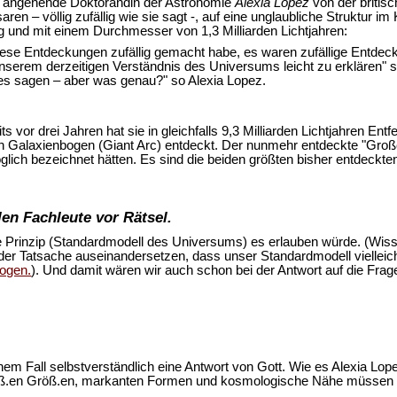
ie angehende Doktorandin der Astronomie
Alexia Lopez
von der britisc
aren – völlig zufällig wie sie sagt -, auf eine unglaubliche Struktur 
ng und mit einem Durchmesser von 1,3 Milliarden Lichtjahren:
 diese Entdeckungen zufällig gemacht habe, es waren zufällige Entdec
t unserem derzeitigen Verständnis des Universums leicht zu erklären
s sagen – aber was genau?" so Alexia Lopez.
eits vor drei Jahren hat sie in gleichfalls 9,3 Milliarden Lichtjahren 
n Galaxienbogen (Giant Arc) entdeckt. Der nunmehr entdeckte "Große 
öglich bezeichnet hätten. Es sind die beiden größten bisher entdeckt
en Fachleute vor Rätsel.
 Prinzip (Standardmodell des Universums) es erlauben würde. (Wis
 der Tatsache auseinandersetzen, dass unser Standardmodell viellei
bogen.
). Und damit wären wir auch schon bei der Antwort auf die Frage
einem Fall selbstverständlich eine Antwort von Gott. Wie es Alexia Lo
groß.en Größ.en, markanten Formen und kosmologische Nähe müssen u