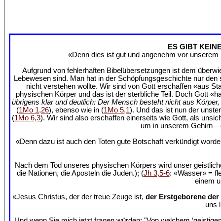
ES GIBT KEIN
«Denn dies ist gut und angenehm vor unserem H
Aufgrund von fehlerhaften Bibelübersetzungen ist dem überwie
Lebewesen sind. Man hat in der Schöpfungsgeschichte nur den ste
nicht verstehen wollte. Wir sind von Gott erschaffen «aus St
physischen Körper und das ist der sterbliche Teil. Doch Gott «h
übrigens klar und deutlich: Der Mensch besteht nicht aus Körpe
(
1Mo 1,26
), ebenso wie in (
1Mo 5,1
). Und das ist nun der unste
(
1Mo 6,3
). Wir sind also erschaffen einerseits wie Gott, als uns
um in unserem Gehirn – d
«Denn dazu ist auch den Toten gute Botschaft verkündigt wor
Nach dem Tod unseres physischen Körpers wird unser geistlich
die Nationen, die Aposteln die Juden.); (
Jh 3,5-6
: «Wasser» = fl
einem un
«Jesus Christus, der der treue Zeuge ist,
der Erstgeborene der
uns 
Und wenn Sie mich jetzt fragen würden: "Von welchem ‘geistigen 