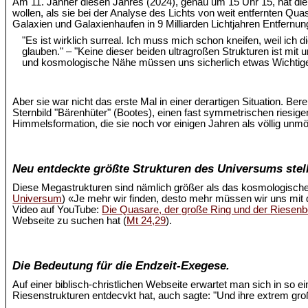
Am 11. Jänner diesen Jahres (2024), genau um 15 Uhr 15, hat d
wollen, als sie bei der Analyse des Lichts von weit entfernten Quas
Galaxien und Galaxienhaufen in 9 Milliarden Lichtjahren Entfernu
"Es ist wirklich surreal. Ich muss mich schon kneifen, weil ich
glauben." – "Keine dieser beiden ultragroßen Strukturen ist mi
und kosmologische Nähe müssen uns sicherlich etwas Wichtige
Aber sie war nicht das erste Mal in einer derartigen Situation. Ber
Sternbild "Bärenhüter" (Bootes), einen fast symmetrischen riesige
Himmelsformation, die sie noch vor einigen Jahren als völlig unm
Neu entdeckte größte Strukturen des Universums stell
Diese Megastrukturen sind nämlich größer als das kosmologische
Universum
) «Je mehr wir finden, desto mehr müssen wir uns mit
Video auf YouTube:
Die Quasare, der große Ring und der Riesen
Webseite zu suchen hat (
Mt 24,29
).
Die Bedeutung für die Endzeit-Exegese.
Auf einer biblisch-christlichen Webseite erwartet man sich in so 
Riesenstrukturen entdecvkt hat, auch sagte: "Und ihre extrem 