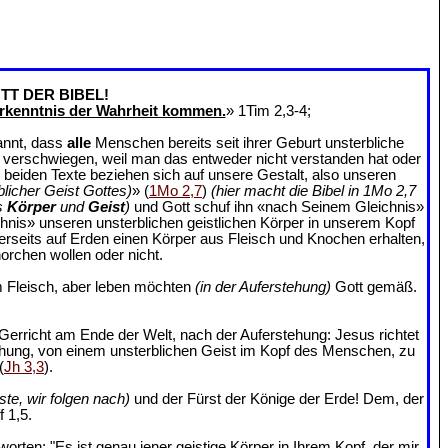
TT DER BIBEL!
rkenntnis der Wahrheit kommen.
» 1Tim 2,3-4;
annt, dass
alle
Menschen bereits seit ihrer Geburt unsterbliche
an verschwiegen, weil man das entweder nicht verstanden hat oder
e beiden Texte beziehen sich auf unsere Gestalt, also unseren
blicher Geist Gottes)
» (
1Mo 2,7
)
(hier macht die Bibel in 1Mo 2,7
s
Körper
und
Geist
)
und Gott schuf ihn «nach Seinem Gleichnis»
chnis» unseren unsterblichen geistlichen Körper in unserem Kopf
ererseits auf Erden einen Körper aus Fleisch und Knochen erhalten,
orchen wollen oder nicht.
 Fleisch, aber leben möchten
(in der Auferstehung)
Gott gemäß.
Gerricht am Ende der Welt, nach der Auferstehung: Jesus richtet
ehung, von einem unsterblichen Geist im Kopf des Menschen, zu
(
Jh 3,3
).
ste, wir folgen nach)
und der Fürst der Könige der Erde! Dem, der
 1,5.
rten: "Es ist genau jener geistige Körper in Ihrem Kopf, der mir