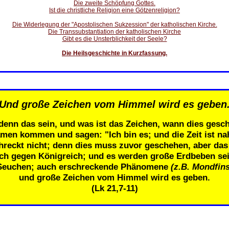
Die zweite Schöpfung Gottes.
Ist die christliche Religion eine Götzenreligion?
Die Widerlegung der "Apostolischen Sukzession" der katholischen Kirche.
Die Transsubstantiation der katholischen Kirche
Gibt es die Unsterblichkeit der Seele?
Die Heilsgeschichte in Kurzfassung.
Und große Zeichen vom Himmel wird es geben
denn das sein, und was ist das Zeichen, wann dies gesch
men kommen und sagen: "Ich bin es; und die Zeit ist n
eckt nicht; denn dies muss zuvor geschehen, aber das E
ich gegen Königreich; und es werden große Erdbeben se
Seuchen; auch erschreckende Phänomene
(z.B. Mondfins
und große Zeichen vom Himmel wird es geben.
(Lk 21,7-11)