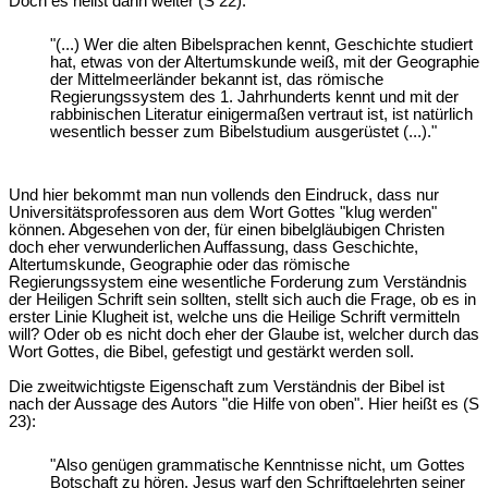
Doch es heißt dann weiter (S 22):
"(...) Wer die alten Bibelsprachen kennt, Geschichte studiert
hat, etwas von der Altertumskunde weiß, mit der Geographie
der Mittelmeerländer bekannt ist, das römische
Regierungssystem des 1. Jahrhunderts kennt und mit der
rabbinischen Literatur einigermaßen vertraut ist, ist natürlich
wesentlich besser zum Bibelstudium ausgerüstet (...)."
Und hier bekommt man nun vollends den Eindruck, dass nur
Universitätsprofessoren aus dem Wort Gottes "klug werden"
können. Abgesehen von der, für einen bibelgläubigen Christen
doch eher verwunderlichen Auffassung, dass Geschichte,
Altertumskunde, Geographie oder das römische
Regierungssystem eine wesentliche Forderung zum Verständnis
der Heiligen Schrift sein sollten, stellt sich auch die Frage, ob es in
erster Linie Klugheit ist, welche uns die Heilige Schrift vermitteln
will? Oder ob es nicht doch eher der Glaube ist, welcher durch das
Wort Gottes, die Bibel, gefestigt und gestärkt werden soll.
Die zweitwichtigste Eigenschaft zum Verständnis der Bibel ist
nach der Aussage des Autors "die Hilfe von oben". Hier heißt es (S
23):
"Also genügen grammatische Kenntnisse nicht, um Gottes
Botschaft zu hören. Jesus warf den Schriftgelehrten seiner