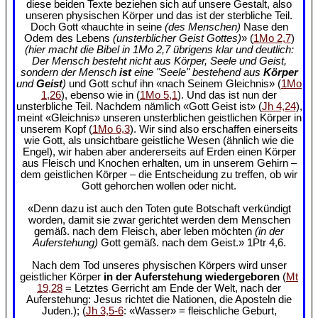
diese beiden Texte beziehen sich auf unsere Gestalt, also
unseren physischen Körper und das ist der sterbliche Teil.
Doch Gott «hauchte in seine
(des Menschen)
Nase den
Odem des Lebens
(unsterblicher Geist Gottes)
» (
1Mo 2,7
)
(hier macht die Bibel in 1Mo 2,7 übrigens klar und deutlich:
Der Mensch besteht nicht aus Körper, Seele und Geist,
sondern der Mensch
ist
eine "Seele" bestehend aus
Körper
und
Geist
)
und Gott schuf ihn «nach Seinem Gleichnis» (
1Mo
1,26
), ebenso wie in (
1Mo 5,1
). Und das ist nun der
unsterbliche Teil. Nachdem nämlich «Gott Geist ist» (
Jh 4,24
),
meint «Gleichnis» unseren unsterblichen geistlichen Körper in
unserem Kopf (
1Mo 6,3
). Wir sind also erschaffen einerseits
wie Gott, als unsichtbare geistliche Wesen (ähnlich wie die
Engel), wir haben aber andererseits auf Erden einen Körper
aus Fleisch und Knochen erhalten, um in unserem Gehirn –
dem geistlichen Körper – die Entscheidung zu treffen, ob wir
Gott gehorchen wollen oder nicht.
«Denn dazu ist auch den Toten gute Botschaft verkündigt
worden, damit sie zwar gerichtet werden dem Menschen
gemäß. nach dem Fleisch, aber leben möchten
(in der
Auferstehung)
Gott gemäß. nach dem Geist.» 1Ptr 4,6.
Nach dem Tod unseres physischen Körpers wird unser
geistlicher Körper
in der Auferstehung wiedergeboren
(
Mt
19,28
= Letztes Gerricht am Ende der Welt, nach der
Auferstehung: Jesus richtet die Nationen, die Aposteln die
Juden.); (
Jh 3,5-6
: «Wasser» = fleischliche Geburt,