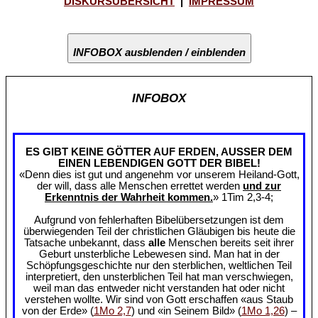
DISKURSÜBERSICHT
|
IMPRESSUM
INFOBOX ausblenden / einblenden
INFOBOX
ES GIBT KEINE GÖTTER AUF ERDEN, AUSSER DEM
EINEN LEBENDIGEN GOTT DER BIBEL!
«Denn dies ist gut und angenehm vor unserem Heiland-Gott,
der will, dass alle Menschen errettet werden
und zur
Erkenntnis der Wahrheit kommen.
» 1Tim 2,3-4;
Aufgrund von fehlerhaften Bibelübersetzungen ist dem
überwiegenden Teil der christlichen Gläubigen bis heute die
Tatsache unbekannt, dass
alle
Menschen bereits seit ihrer
Geburt unsterbliche Lebewesen sind. Man hat in der
Schöpfungsgeschichte nur den sterblichen, weltlichen Teil
interpretiert, den unsterblichen Teil hat man verschwiegen,
weil man das entweder nicht verstanden hat oder nicht
verstehen wollte. Wir sind von Gott erschaffen «aus Staub
von der Erde» (
1Mo 2,7
) und «in Seinem Bild» (
1Mo 1,26
) –