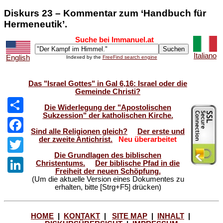
Diskurs 23 – Kommentar zum ‘Handbuch für
Hermeneutik’.
Suche bei Immanuel.at
Italiano
English
Indexed by the
FreeFind search engine
Das "Israel Gottes" in Gal 6,16: Israel oder die
Gemeinde Christi?
Die Widerlegung der "Apostolischen
Sukzession" der katholischen Kirche.
Share
Sind alle Religionen gleich?
Der erste und
der zweite Antichrist.
Neu überarbeitet
Facebook
Die Grundlagen des biblischen
Twitter
Christentums.
Der biblische Pfad in die
Freiheit der neuen Schöpfung.
(Um die aktuelle Version eines Dokumentes zu
LinkedIn
erhalten, bitte [Strg+F5] drücken)
HOME
|
KONTAKT
|
SITE MAP
|
INHALT
|