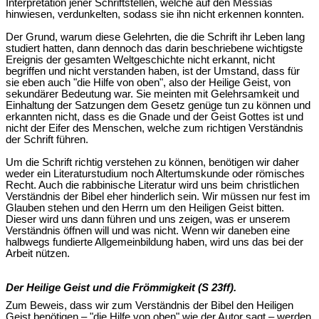
Interpretation jener Schriftstellen, welche auf den Messias
hinwiesen, verdunkelten, sodass sie ihn nicht erkennen konnten.
Der Grund, warum diese Gelehrten, die die Schrift ihr Leben lang
studiert hatten, dann dennoch das darin beschriebene wichtigste
Ereignis der gesamten Weltgeschichte nicht erkannt, nicht
begriffen und nicht verstanden haben, ist der Umstand, dass für
sie eben auch "die Hilfe von oben", also der Heilige Geist, von
sekundärer Bedeutung war. Sie meinten mit Gelehrsamkeit und
Einhaltung der Satzungen dem Gesetz genüge tun zu können und
erkannten nicht, dass es die Gnade und der Geist Gottes ist und
nicht der Eifer des Menschen, welche zum richtigen Verständnis
der Schrift führen.
Um die Schrift richtig verstehen zu können, benötigen wir daher
weder ein Literaturstudium noch Altertumskunde oder römisches
Recht. Auch die rabbinische Literatur wird uns beim christlichen
Verständnis der Bibel eher hinderlich sein. Wir müssen nur fest im
Glauben stehen und den Herrn um den Heiligen Geist bitten.
Dieser wird uns dann führen und uns zeigen, was er unserem
Verständnis öffnen will und was nicht. Wenn wir daneben eine
halbwegs fundierte Allgemeinbildung haben, wird uns das bei der
Arbeit nützen.
Der Heilige Geist und die Frömmigkeit (S 23ff).
Zum Beweis, dass wir zum Verständnis der Bibel den Heiligen
Geist benötigen – "die Hilfe von oben" wie der Autor sagt – werden