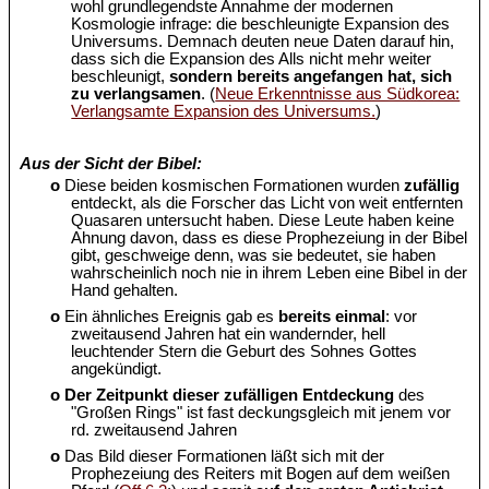
wohl grundlegendste Annahme der modernen
Kosmologie infrage: die beschleunigte Expansion des
Universums. Demnach deuten neue Daten darauf hin,
dass sich die Expansion des Alls nicht mehr weiter
beschleunigt,
sondern bereits angefangen hat, sich
zu verlangsamen
. (
Neue Erkenntnisse aus Südkorea:
Verlangsamte Expansion des Universums.
)
Aus der Sicht der Bibel:
o
Diese beiden kosmischen Formationen wurden
zufällig
entdeckt, als die Forscher das Licht von weit entfernten
Quasaren untersucht haben. Diese Leute haben keine
Ahnung davon, dass es diese Prophezeiung in der Bibel
gibt, geschweige denn, was sie bedeutet, sie haben
wahrscheinlich noch nie in ihrem Leben eine Bibel in der
Hand gehalten.
o
Ein ähnliches Ereignis gab es
bereits einmal
: vor
zweitausend Jahren hat ein wandernder, hell
leuchtender Stern die Geburt des Sohnes Gottes
angekündigt.
o
Der Zeitpunkt dieser zufälligen Entdeckung
des
"Großen Rings" ist fast deckungsgleich mit jenem vor
rd. zweitausend Jahren
o
Das Bild dieser Formationen läßt sich mit der
Prophezeiung des Reiters mit Bogen auf dem weißen