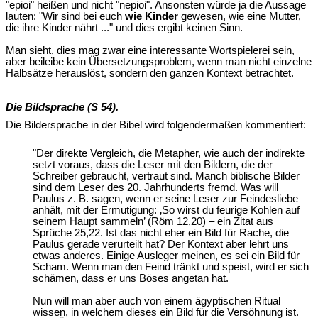
"epioi" heißen und nicht "nepioi". Ansonsten würde ja die Aussage
lauten: "Wir sind bei euch
wie Kinder
gewesen, wie eine Mutter,
die ihre Kinder nährt ..." und dies ergibt keinen Sinn.
Man sieht, dies mag zwar eine interessante Wortspielerei sein,
aber beileibe kein Übersetzungsproblem, wenn man nicht einzelne
Halbsätze herauslöst, sondern den ganzen Kontext betrachtet.
Die Bildsprache (S 54).
Die Bildersprache in der Bibel wird folgendermaßen kommentiert:
"Der direkte Vergleich, die Metapher, wie auch der indirekte
setzt voraus, dass die Leser mit den Bildern, die der
Schreiber gebraucht, vertraut sind. Manch biblische Bilder
sind dem Leser des 20. Jahrhunderts fremd. Was will
Paulus z. B. sagen, wenn er seine Leser zur Feindesliebe
anhält, mit der Ermutigung: ‚So wirst du feurige Kohlen auf
seinem Haupt sammeln’ (Röm 12,20) – ein Zitat aus
Sprüche 25,22. Ist das nicht eher ein Bild für Rache, die
Paulus gerade verurteilt hat? Der Kontext aber lehrt uns
etwas anderes. Einige Ausleger meinen, es sei ein Bild für
Scham. Wenn man den Feind tränkt und speist, wird er sich
schämen, dass er uns Böses angetan hat.
Nun will man aber auch von einem ägyptischen Ritual
wissen, in welchem dieses ein Bild für die Versöhnung ist.