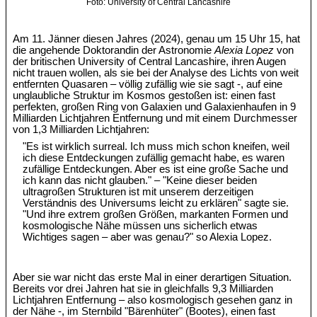
Foto: University of Central Lancashire
Am 11. Jänner diesen Jahres (2024), genau um 15 Uhr 15, hat
die angehende Doktorandin der Astronomie
Alexia Lopez
von
der britischen University of Central Lancashire, ihren Augen
nicht trauen wollen, als sie bei der Analyse des Lichts von weit
entfernten Quasaren – völlig zufällig wie sie sagt -, auf eine
unglaubliche Struktur im Kosmos gestoßen ist: einen fast
perfekten, großen Ring von Galaxien und Galaxienhaufen in 9
Milliarden Lichtjahren Entfernung und mit einem Durchmesser
von 1,3 Milliarden Lichtjahren:
"Es ist wirklich surreal. Ich muss mich schon kneifen, weil
ich diese Entdeckungen zufällig gemacht habe, es waren
zufällige Entdeckungen. Aber es ist eine große Sache und
ich kann das nicht glauben." – "Keine dieser beiden
ultragroßen Strukturen ist mit unserem derzeitigen
Verständnis des Universums leicht zu erklären" sagte sie.
"Und ihre extrem großen Größen, markanten Formen und
kosmologische Nähe müssen uns sicherlich etwas
Wichtiges sagen – aber was genau?" so Alexia Lopez.
Aber sie war nicht das erste Mal in einer derartigen Situation.
Bereits vor drei Jahren hat sie in gleichfalls 9,3 Milliarden
Lichtjahren Entfernung – also kosmologisch gesehen ganz in
der Nähe -, im Sternbild "Bärenhüter" (Bootes), einen fast