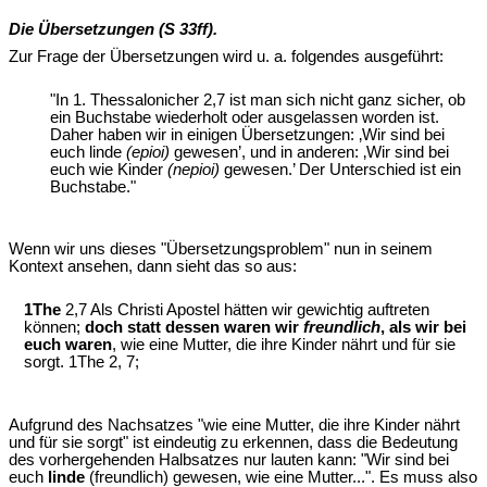
Die Übersetzungen (S 33ff).
Zur Frage der Übersetzungen wird u. a. folgendes ausgeführt:
"In 1. Thessalonicher 2,7 ist man sich nicht ganz sicher, ob
ein Buchstabe wiederholt oder ausgelassen worden ist.
Daher haben wir in einigen Übersetzungen: ‚Wir sind bei
euch linde
(epioi)
gewesen’, und in anderen: ‚Wir sind bei
euch wie Kinder
(nepioi)
gewesen.’ Der Unterschied ist ein
Buchstabe."
Wenn wir uns dieses "Übersetzungsproblem" nun in seinem
Kontext ansehen, dann sieht das so aus:
1The
2,7 Als Christi Apostel hätten wir gewichtig auftreten
können;
doch statt dessen waren wir
freundlich
, als wir bei
euch waren
, wie eine Mutter, die ihre Kinder nährt und für sie
sorgt. 1The 2, 7;
Aufgrund des Nachsatzes "wie eine Mutter, die ihre Kinder nährt
und für sie sorgt" ist eindeutig zu erkennen, dass die Bedeutung
des vorhergehenden Halbsatzes nur lauten kann: "Wir sind bei
euch
linde
(freundlich) gewesen, wie eine Mutter...". Es muss also