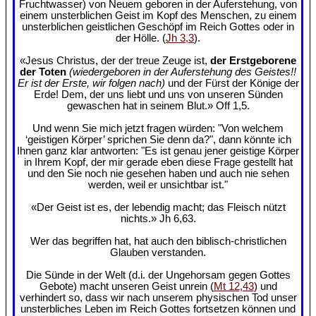
Fruchtwasser) von Neuem geboren in der Auferstehung, von
einem unsterblichen Geist im Kopf des Menschen, zu einem
unsterblichen geistlichen Geschöpf im Reich Gottes oder in
der Hölle. (
Jh 3,3
).
«Jesus Christus, der der treue Zeuge ist,
der Erstgeborene
der Toten
(wiedergeboren in der Auferstehung des Geistes!!
Er ist der Erste, wir folgen nach)
und der Fürst der Könige der
Erde! Dem, der uns liebt und uns von unseren Sünden
gewaschen hat in seinem Blut.» Off 1,5.
Und wenn Sie mich jetzt fragen würden: "Von welchem
‘geistigen Körper’ sprichen Sie denn da?", dann könnte ich
Ihnen ganz klar antworten: "Es ist genau jener geistige Körper
in Ihrem Kopf, der mir gerade eben diese Frage gestellt hat
und den Sie noch nie gesehen haben und auch nie sehen
werden, weil er unsichtbar ist."
«Der Geist ist es, der lebendig macht; das Fleisch nützt
nichts.» Jh 6,63.
Wer das begriffen hat, hat auch den biblisch-christlichen
Glauben verstanden.
Die Sünde in der Welt (d.i. der Ungehorsam gegen Gottes
Gebote) macht unseren Geist unrein (
Mt 12,43
) und
verhindert so, dass wir nach unserem physischen Tod unser
unsterbliches Leben im Reich Gottes fortsetzen können und