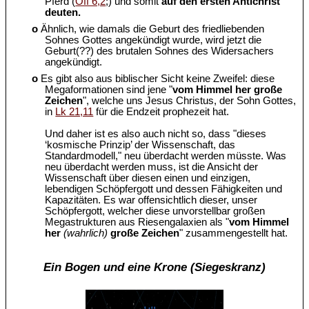
Pferd (
Off 6,2
;) und somit
auf den ersten Antichrist
deuten.
o
Ähnlich, wie damals die Geburt des friedliebenden
Sohnes Gottes angekündigt wurde, wird jetzt die
Geburt(??) des brutalen Sohnes des Widersachers
angekündigt.
o
Es gibt also aus biblischer Sicht keine Zweifel: diese
Megaformationen sind jene "
vom Himmel her große
Zeichen
", welche uns Jesus Christus, der Sohn Gottes,
in
Lk 21,11
für die Endzeit prophezeit hat.
Und daher ist es also auch nicht so, dass "dieses
‘kosmische Prinzip’ der Wissenschaft, das
Standardmodell," neu überdacht werden müsste. Was
neu überdacht werden muss, ist die Ansicht der
Wissenschaft über diesen einen und einzigen,
lebendigen Schöpfergott und dessen Fähigkeiten und
Kapazitäten. Es war offensichtlich dieser, unser
Schöpfergott, welcher diese unvorstellbar großen
Megastrukturen aus Riesengalaxien als "
vom Himmel
her
(wahrlich)
große Zeichen
" zusammengestellt hat.
Ein Bogen und eine Krone (Siegeskranz)