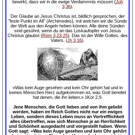
bewirkt, dass wir in die ewige Verdammnis müssen (
Joh
3,36
).
Der Glaube an Jesus Christus ist, bildlich gesprochen, der
"feste Punkt im All" (Archimedes), mit welchen wir die Sünde
der Welt aus den Angeln heben können. Alle deine Sünden
sind gesühnt, wenn du an das Loskaufopfer von Jesus
Christus glaubst (
Röm 3,23-25
). Das ist der Wille Gottes, des
Vaters. (
Jh 3,16
).
«Was kein Auge gesehen und kein Ohr gehört hat und in
keines Menschen Herz aufgekommen ist, was Gott bereitet
hat denen, die ihn lieben.» 1Kor 2,9.
Jene Menschen, die Gott lieben und von ihm geliebt
werden, haben im Reich Gottes nicht nur ein ewiges
Leben, sondern dieses Leben muss an Vortrefflichkeit
alles übertreffen, was sich Menschen je an Herrlichkeit
und Schönheit ausgedacht und vorgestellt haben. Wenn
Gott sagt: «Was kein Auge gesehen und kein Ohr gehört