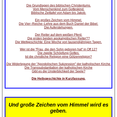
Die Grundlagen des biblischen Christentums.
Vom Menschenkind zum Gotteskind.
Biblische Zeittafel von Adam bis Jakob.
Ein großes Zeichen vom Himmel.
Die Vier–Reiche–Lehre aus dem Buch Daniel der Bibel.
Die Auferstehungen.
Der Reiter auf dem weißen Pferd.
Die ersten beiden apokalyptischen Reiter??
Die Weltgeschichte: Eine Woche von tausendjährigen Tagen.
Wer ist die "Frau, die den Sohn geboren hat" in Off 12?
Die zweite Schöpfung Gottes.
Ist die christliche Religion eine Götzenreligion?
Die Widerlegung der "Apostolischen Sukzession" der katholischen Kirche.
Die Transsubstantiation der katholischen Kirche
Gibt es die Unsterblichkeit der Seele?
Die Heilsgeschichte in Kurzfassung.
Und große Zeichen vom Himmel wird es
geben.