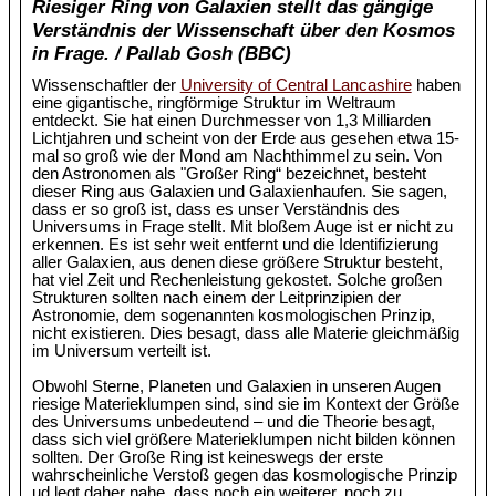
Riesiger Ring von Galaxien stellt das gängige
Verständnis der Wissenschaft über den Kosmos
in Frage. / Pallab Gosh (BBC)
Wissenschaftler der
University of Central Lancashire
haben
eine gigantische, ringförmige Struktur im Weltraum
entdeckt. Sie hat einen Durchmesser von 1,3 Milliarden
Lichtjahren und scheint von der Erde aus gesehen etwa 15-
mal so groß wie der Mond am Nachthimmel zu sein. Von
den Astronomen als "Großer Ring“ bezeichnet, besteht
dieser Ring aus Galaxien und Galaxienhaufen. Sie sagen,
dass er so groß ist, dass es unser Verständnis des
Universums in Frage stellt. Mit bloßem Auge ist er nicht zu
erkennen. Es ist sehr weit entfernt und die Identifizierung
aller Galaxien, aus denen diese größere Struktur besteht,
hat viel Zeit und Rechenleistung gekostet. Solche großen
Strukturen sollten nach einem der Leitprinzipien der
Astronomie, dem sogenannten kosmologischen Prinzip,
nicht existieren. Dies besagt, dass alle Materie gleichmäßig
im Universum verteilt ist.
Obwohl Sterne, Planeten und Galaxien in unseren Augen
riesige Materieklumpen sind, sind sie im Kontext der Größe
des Universums unbedeutend – und die Theorie besagt,
dass sich viel größere Materieklumpen nicht bilden können
sollten. Der Große Ring ist keineswegs der erste
wahrscheinliche Verstoß gegen das kosmologische Prinzip
ud legt daher nahe, dass noch ein weiterer, noch zu