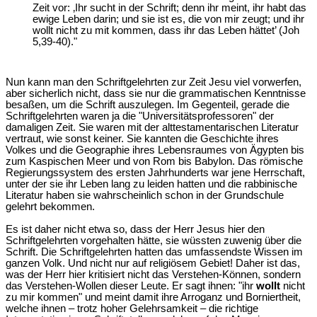
Zeit vor: ‚Ihr sucht in der Schrift; denn ihr meint, ihr habt das
ewige Leben darin; und sie ist es, die von mir zeugt; und ihr
wollt nicht zu mit kommen, dass ihr das Leben hättet’ (Joh
5,39-40)."
Nun kann man den Schriftgelehrten zur Zeit Jesu viel vorwerfen,
aber sicherlich nicht, dass sie nur die grammatischen Kenntnisse
besaßen, um die Schrift auszulegen. Im Gegenteil, gerade die
Schriftgelehrten waren ja die "Universitätsprofessoren" der
damaligen Zeit. Sie waren mit der alttestamentarischen Literatur
vertraut, wie sonst keiner. Sie kannten die Geschichte ihres
Volkes und die Geographie ihres Lebensraumes von Ägypten bis
zum Kaspischen Meer und von Rom bis Babylon. Das römische
Regierungssystem des ersten Jahrhunderts war jene Herrschaft,
unter der sie ihr Leben lang zu leiden hatten und die rabbinische
Literatur haben sie wahrscheinlich schon in der Grundschule
gelehrt bekommen.
Es ist daher nicht etwa so, dass der Herr Jesus hier den
Schriftgelehrten vorgehalten hätte, sie wüssten zuwenig über die
Schrift. Die Schriftgelehrten hatten das umfassendste Wissen im
ganzen Volk. Und nicht nur auf religiösem Gebiet! Daher ist das,
was der Herr hier kritisiert nicht das Verstehen-Können, sondern
das Verstehen-Wollen dieser Leute. Er sagt ihnen: "ihr
wollt
nicht
zu mir kommen" und meint damit ihre Arroganz und Borniertheit,
welche ihnen – trotz hoher Gelehrsamkeit – die richtige