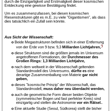
durch die Einzigartigkeit und Erstmaligkeit dieser kosmischen
Entdeckung eine gewisse Bestätigung findet.
Um es zusammenzufassen, bei diesen kosmischen
Riesenstrukturen gibt es m.E. zu viele "Gigantismen", als dass
dies tatsächlich ein Zufall sein könnte.
Aus Sicht der Wissenschaft:
o
Beide Megastrukturen befinden sich in einer Entfernung
¹)
von der Erde von 9 bzw. 9,3
Milliarden Lichtjahren,
o
diese Strukturen sind die größten jemals im Universum
angetroffenen Formationen, der
Durchmesser des
Großen Rings: 1,3 Milliarden Lichtjahre,
o
nach dem weltweit in der Wissenschaft geltenden
Standardmodell des Universums,
dürfte es
eine
derartige Zusammenballung von Materie
gar nicht
geben,
o
dieses "kosmische Prinzip" der Wissenschaft, das
Standardmodell,
muss daher neu überdacht werden,
o
auch die geometrische Form dieser beiden Objekte
(symmetrischer Bogen und fast perfekter Kreis) sind
einzigartig und stellen die Astronomie
vor ein Rätsel.
.
o
Eine aktuelle Studie (Seoul, Südkorea) stellt die bisher