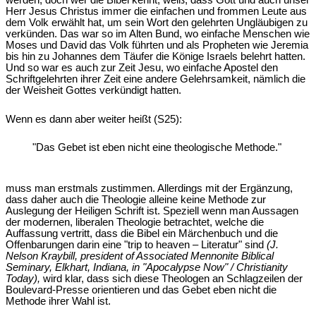
werden, doch wer die Bibel kennt, weiß, dass Gott und auch unser
Herr Jesus Christus immer die einfachen und frommen Leute aus
dem Volk erwählt hat, um sein Wort den gelehrten Ungläubigen zu
verkünden. Das war so im Alten Bund, wo einfache Menschen wie
Moses und David das Volk führten und als Propheten wie Jeremia
bis hin zu Johannes dem Täufer die Könige Israels belehrt hatten.
Und so war es auch zur Zeit Jesu, wo einfache Apostel den
Schriftgelehrten ihrer Zeit eine andere Gelehrsamkeit, nämlich die
der Weisheit Gottes verkündigt hatten.
Wenn es dann aber weiter heißt (S25):
"Das Gebet ist eben nicht eine theologische Methode."
muss man erstmals zustimmen. Allerdings mit der Ergänzung,
dass daher auch die Theologie alleine keine Methode zur
Auslegung der Heiligen Schrift ist. Speziell wenn man Aussagen
der modernen, liberalen Theologie betrachtet, welche die
Auffassung vertritt, dass die Bibel ein Märchenbuch und die
Offenbarungen darin eine "trip to heaven – Literatur" sind
(J.
Nelson Kraybill, president of Associated Mennonite Biblical
Seminary, Elkhart, Indiana, in "Apocalypse Now" / Christianity
Today),
wird klar, dass sich diese Theologen an Schlagzeilen der
Boulevard-Presse orientieren und das Gebet eben nicht die
Methode ihrer Wahl ist.