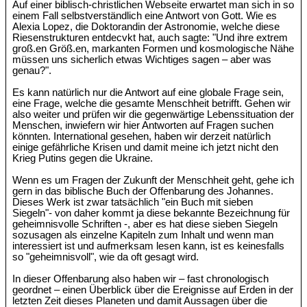
Auf einer biblisch-christlichen Webseite erwartet man sich in so
einem Fall selbstverständlich eine Antwort von Gott. Wie es
Alexia Lopez, die Doktorandin der Astronomie, welche diese
Riesenstrukturen entdecvkt hat, auch sagte: "Und ihre extrem
groß.en Größ.en, markanten Formen und kosmologische Nähe
müssen uns sicherlich etwas Wichtiges sagen – aber was
genau?".
Es kann natürlich nur die Antwort auf eine globale Frage sein,
eine Frage, welche die gesamte Menschheit betrifft. Gehen wir
also weiter und prüfen wir die gegenwärtige Lebenssituation der
Menschen, inwiefern wir hier Antworten auf Fragen suchen
könnten. International gesehen, haben wir derzeit natürlich
einige gefährliche Krisen und damit meine ich jetzt nicht den
Krieg Putins gegen die Ukraine.
Wenn es um Fragen der Zukunft der Menschheit geht, gehe ich
gern in das biblische Buch der Offenbarung des Johannes.
Dieses Werk ist zwar tatsächlich "ein Buch mit sieben
Siegeln"- von daher kommt ja diese bekannte Bezeichnung für
geheimnisvolle Schriften -, aber es hat diese sieben Siegeln
sozusagen als einzelne Kapiteln zum Inhalt und wenn man
interessiert ist und aufmerksam lesen kann, ist es keinesfalls
so "geheimnisvoll", wie da oft gesagt wird.
In dieser Offenbarung also haben wir – fast chronologisch
geordnet – einen Überblick über die Ereignisse auf Erden in der
letzten Zeit dieses Planeten und damit Aussagen über die