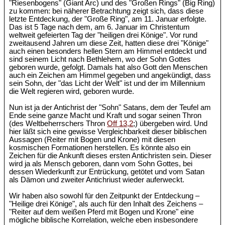
"Riesenbogens" (Giant Arc) und des "Großen Rings" (Big Ring)
zu kommen: bei näherer Betrachtung zeigt sich, dass diese
letzte Entdeckung, der "Große Ring", am 11. Januar erfolgte.
Das ist 5 Tage nach dem, am 6. Januar im Christentum
weltweit gefeierten Tag der "heiligen drei Könige". Vor rund
zweitausend Jahren um diese Zeit, hatten diese drei "Könige"
auch einen besonders hellen Stern am Himmel entdeckt und
sind seinem Licht nach Bethlehem, wo der Sohn Gottes
geboren wurde, gefolgt. Damals hat also Gott den Menschen
auch ein Zeichen am Himmel gegeben und angekündigt, dass
sein Sohn, der "das Licht der Welt" ist und der im Millennium
die Welt regieren wird, geboren wurde.
Nun ist ja der Antichrist der "Sohn" Satans, dem der Teufel am
Ende seine ganze Macht und Kraft und sogar seinen Thron
(des Weltbeherrschers Thron
Off 13,2
;) übergeben wird. Und
hier läßt sich eine gewisse Vergleichbarkeit dieser biblischen
Aussagen (Reiter mit Bogen und Krone) mit diesen
kosmischen Formationen herstellen. Es könnte also ein
Zeichen für die Ankunft dieses ersten Antichristen sein. Dieser
wird ja als Mensch geboren, dann vom Sohn Gottes, bei
dessen Wiederkunft zur Entrückung, getötet und vom Satan
als Dämon und zweiter Antichriust wieder auferweckt.
Wir haben also sowohl für den Zeitpunkt der Entdeckung –
"Heilige drei Könige", als auch für den Inhalt des Zeichens –
"Reiter auf dem weißen Pferd mit Bogen und Krone" eine
mögliche biblische Korrelation, welche eben insbesondere