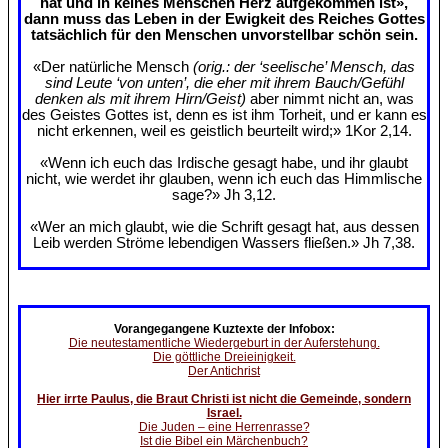
hat und in keines Menschen Herz aufgekommen ist»,
dann muss das Leben in der Ewigkeit des Reiches Gottes
tatsächlich für den Menschen unvorstellbar schön sein.
«Der natürliche Mensch
(orig.: der ‘seelische’ Mensch, das
sind Leute ‘von unten’, die eher mit ihrem Bauch/Gefühl
denken als mit ihrem Hirn/Geist)
aber nimmt nicht an, was
des Geistes Gottes ist, denn es ist ihm Torheit, und er kann es
nicht erkennen, weil es geistlich beurteilt wird;» 1Kor 2,14.
«Wenn ich euch das Irdische gesagt habe, und ihr glaubt
nicht, wie werdet ihr glauben, wenn ich euch das Himmlische
sage?» Jh 3,12.
«Wer an mich glaubt, wie die Schrift gesagt hat, aus dessen
Leib werden Ströme lebendigen Wassers fließen.» Jh 7,38.
Vorangegangene Kuztexte der Infobox:
Die neutestamentliche Wiedergeburt in der Auferstehung.
Die göttliche Dreieinigkeit.
Der Antichrist
Hier irrte Paulus, die Braut Christi ist nicht die Gemeinde, sondern
Israel.
Die Juden – eine Herrenrasse?
Ist die Bibel ein Märchenbuch?