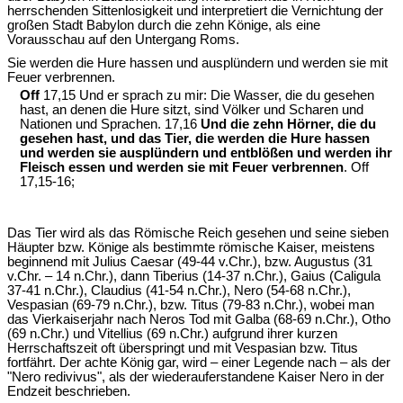
herrschenden Sittenlosigkeit und interpretiert die Vernichtung der
großen Stadt Babylon durch die zehn Könige, als eine
Vorausschau auf den Untergang Roms.
Sie werden die Hure hassen und ausplündern und werden sie mit
Feuer verbrennen.
Off
17,15 Und er sprach zu mir: Die Wasser, die du gesehen
hast, an denen die Hure sitzt, sind Völker und Scharen und
Nationen und Sprachen. 17,16
Und die zehn Hörner, die du
gesehen hast, und das Tier, die werden die Hure hassen
und werden sie ausplündern und entblößen und werden ihr
Fleisch essen und werden sie mit Feuer verbrennen
. Off
17,15-16;
Das Tier wird als das Römische Reich gesehen und seine sieben
Häupter bzw. Könige als bestimmte römische Kaiser, meistens
beginnend mit Julius Caesar (49-44 v.Chr.), bzw. Augustus (31
v.Chr. – 14 n.Chr.), dann Tiberius (14-37 n.Chr.), Gaius (Caligula
37-41 n.Chr.), Claudius (41-54 n.Chr.), Nero (54-68 n.Chr.),
Vespasian (69-79 n.Chr.), bzw. Titus (79-83 n.Chr.), wobei man
das Vierkaiserjahr nach Neros Tod mit Galba (68-69 n.Chr.), Otho
(69 n.Chr.) und Vitellius (69 n.Chr.) aufgrund ihrer kurzen
Herrschaftszeit oft überspringt und mit Vespasian bzw. Titus
fortfährt. Der achte König gar, wird – einer Legende nach – als der
"Nero redivivus", als der wiederauferstandene Kaiser Nero in der
Endzeit beschrieben.