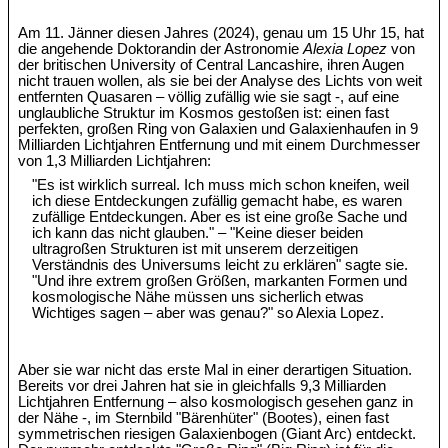
Am 11. Jänner diesen Jahres (2024), genau um 15 Uhr 15, hat
die angehende Doktorandin der Astronomie
Alexia Lopez
von
der britischen University of Central Lancashire, ihren Augen
nicht trauen wollen, als sie bei der Analyse des Lichts von weit
entfernten Quasaren – völlig zufällig wie sie sagt -, auf eine
unglaubliche Struktur im Kosmos gestoßen ist: einen fast
perfekten, großen Ring von Galaxien und Galaxienhaufen in 9
Milliarden Lichtjahren Entfernung und mit einem Durchmesser
von 1,3 Milliarden Lichtjahren:
"Es ist wirklich surreal. Ich muss mich schon kneifen, weil
ich diese Entdeckungen zufällig gemacht habe, es waren
zufällige Entdeckungen. Aber es ist eine große Sache und
ich kann das nicht glauben." – "Keine dieser beiden
ultragroßen Strukturen ist mit unserem derzeitigen
Verständnis des Universums leicht zu erklären" sagte sie.
"Und ihre extrem großen Größen, markanten Formen und
kosmologische Nähe müssen uns sicherlich etwas
Wichtiges sagen – aber was genau?" so Alexia Lopez.
Aber sie war nicht das erste Mal in einer derartigen Situation.
Bereits vor drei Jahren hat sie in gleichfalls 9,3 Milliarden
Lichtjahren Entfernung – also kosmologisch gesehen ganz in
der Nähe -, im Sternbild "Bärenhüter" (Bootes), einen fast
symmetrischen riesigen Galaxienbogen (Giant Arc) entdeckt.