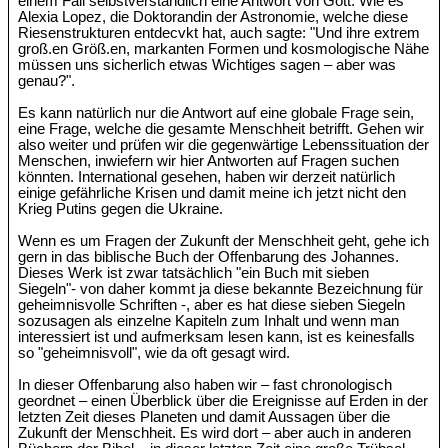
einem Fall selbstverständlich eine Antwort von Gott. Wie es
Alexia Lopez, die Doktorandin der Astronomie, welche diese
Riesenstrukturen entdecvkt hat, auch sagte: "Und ihre extrem
groß.en Größ.en, markanten Formen und kosmologische Nähe
müssen uns sicherlich etwas Wichtiges sagen – aber was
genau?".
Es kann natürlich nur die Antwort auf eine globale Frage sein,
eine Frage, welche die gesamte Menschheit betrifft. Gehen wir
also weiter und prüfen wir die gegenwärtige Lebenssituation der
Menschen, inwiefern wir hier Antworten auf Fragen suchen
könnten. International gesehen, haben wir derzeit natürlich
einige gefährliche Krisen und damit meine ich jetzt nicht den
Krieg Putins gegen die Ukraine.
Wenn es um Fragen der Zukunft der Menschheit geht, gehe ich
gern in das biblische Buch der Offenbarung des Johannes.
Dieses Werk ist zwar tatsächlich "ein Buch mit sieben
Siegeln"- von daher kommt ja diese bekannte Bezeichnung für
geheimnisvolle Schriften -, aber es hat diese sieben Siegeln
sozusagen als einzelne Kapiteln zum Inhalt und wenn man
interessiert ist und aufmerksam lesen kann, ist es keinesfalls
so "geheimnisvoll", wie da oft gesagt wird.
In dieser Offenbarung also haben wir – fast chronologisch
geordnet – einen Überblick über die Ereignisse auf Erden in der
letzten Zeit dieses Planeten und damit Aussagen über die
Zukunft der Menschheit. Es wird dort – aber auch in anderen