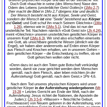
Doch Gott «hauchte in seine
(des Menschen)
Nase den
Odem des Lebens
(unsterblicher Geist Gottes)
» (
1Mo 2,7
)
(hier macht die Bibel in 1Mo 2,7 übrigens klar und deutlich:
Der Mensch besteht nicht aus Körper, Seele und Geist,
sondern der Mensch
ist
eine "Seele" bestehend aus
Körper
und
Geist
)
und Gott schuf ihn «nach Seinem Gleichnis» (
1Mo
1,26
), ebenso wie in (
1Mo 5,1
). Und das ist nun der
unsterbliche Teil. Nachdem nämlich «Gott Geist ist» (
Jh 4,24
),
meint «Gleichnis» unseren unsterblichen geistlichen Körper in
unserem Kopf (
1Mo 6,3
). Wir sind also erschaffen einerseits
wie Gott, als unsichtbare geistliche Wesen (ähnlich wie die
Engel), wir haben aber andererseits auf Erden einen Körper
aus Fleisch und Knochen erhalten, um in unserem Gehirn –
dem geistlichen Körper – die Entscheidung zu treffen, ob wir
Gott gehorchen wollen oder nicht.
«Denn dazu ist auch den Toten gute Botschaft verkündigt
worden, damit sie zwar gerichtet werden dem Menschen
gemäß. nach dem Fleisch, aber leben möchten
(in der
Auferstehung)
Gott gemäß. nach dem Geist.» 1Ptr 4,6.
Nach dem Tod unseres physischen Körpers wird unser
geistlicher Körper
in der Auferstehung wiedergeboren
(
Mt
19,28
= Letztes Gerricht am Ende der Welt, nach der
Auferstehung: Jesus richtet die Nationen, die Aposteln die
Juden.); (
Jh 3,5-6
: «Wasser» = fleischliche Geburt,
Fruchtwasser) von Neuem geboren in der Auferstehung, von
einem unsterblichen Geist im Kopf des Menschen, zu einem