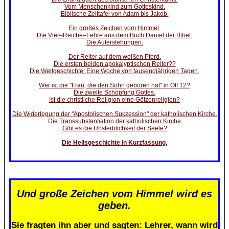
Vom Menschenkind zum Gotteskind.
Biblische Zeittafel von Adam bis Jakob.
Ein großes Zeichen vom Himmel.
Die Vier–Reiche–Lehre aus dem Buch Daniel der Bibel.
Die Auferstehungen.
Der Reiter auf dem weißen Pferd.
Die ersten beiden apokalyptischen Reiter??
Die Weltgeschichte: Eine Woche von tausendjährigen Tagen.
Wer ist die "Frau, die den Sohn geboren hat" in Off 12?
Die zweite Schöpfung Gottes.
Ist die christliche Religion eine Götzenreligion?
Die Widerlegung der "Apostolischen Sukzession" der katholischen Kirche.
Die Transsubstantiation der katholischen Kirche
Gibt es die Unsterblichkeit der Seele?
Die Heilsgeschichte in Kurzfassung.
Und große Zeichen vom Himmel wird es
geben.
Sie fragten ihn aber und sagten: Lehrer, wann wird