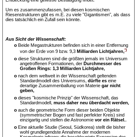
Entdeckung eine gewisse Bestätigung findet.
Um es zusammenzufassen, bei diesen kosmischen
Riesenstrukturen gibt es m.E. zu viele "Gigantismen", als dass
dies tatsächlich ein Zufall sein könnte.
Aus Sicht der Wissenschaft:
o
Beide Megastrukturen befinden sich in einer Entfernung
¹)
von der Erde von 9 bzw. 9,3
Milliarden Lichtjahren,
o
diese Strukturen sind die größten jemals im Universum
angetroffenen Formationen, der
Durchmesser des
Großen Rings: 1,3 Milliarden Lichtjahre,
o
nach dem weltweit in der Wissenschaft geltenden
Standardmodell des Universums,
dürfte es
eine
derartige Zusammenballung von Materie
gar nicht
geben,
o
dieses "kosmische Prinzip" der Wissenschaft, das
Standardmodell,
muss daher neu überdacht werden,
o
auch die geometrische Form dieser beiden Objekte
(symmetrischer Bogen und fast perfekter Kreis) sind
einzigartig und stellen die Astronomie
vor ein Rätsel.
.
o
Eine aktuelle Studie (Seoul, Südkorea) stellt die bisher
wohl grundlegendste Annahme der modernen