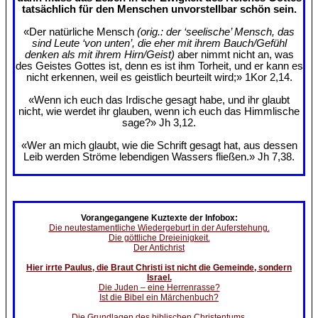
tatsächlich für den Menschen unvorstellbar schön sein.
«Der natürliche Mensch
(orig.: der ‘seelische’ Mensch, das
sind Leute ‘von unten’, die eher mit ihrem Bauch/Gefühl
denken als mit ihrem Hirn/Geist)
aber nimmt nicht an, was
des Geistes Gottes ist, denn es ist ihm Torheit, und er kann es
nicht erkennen, weil es geistlich beurteilt wird;» 1Kor 2,14.
«Wenn ich euch das Irdische gesagt habe, und ihr glaubt
nicht, wie werdet ihr glauben, wenn ich euch das Himmlische
sage?» Jh 3,12.
«Wer an mich glaubt, wie die Schrift gesagt hat, aus dessen
Leib werden Ströme lebendigen Wassers fließen.» Jh 7,38.
Vorangegangene Kuztexte der Infobox:
Die neutestamentliche Wiedergeburt in der Auferstehung.
Die göttliche Dreieinigkeit.
Der Antichrist
Hier irrte Paulus, die Braut Christi ist nicht die Gemeinde, sondern
Israel.
Die Juden – eine Herrenrasse?
Ist die Bibel ein Märchenbuch?
Die Grundlagen des biblischen Christentums.