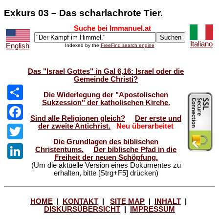
Exkurs 03 – Das scharlachrote Tier.
Suche bei Immanuel.at
Italiano
English
Indexed by the
FreeFind search engine
Das "Israel Gottes" in Gal 6,16: Israel oder die
Gemeinde Christi?
Die Widerlegung der "Apostolischen
Sukzession" der katholischen Kirche.
Share
Sind alle Religionen gleich?
Der erste und
der zweite Antichrist.
Neu überarbeitet
Facebook
Die Grundlagen des biblischen
Twitter
Christentums.
Der biblische Pfad in die
Freiheit der neuen Schöpfung.
(Um die aktuelle Version eines Dokumentes zu
LinkedIn
erhalten, bitte [Strg+F5] drücken)
HOME
|
KONTAKT
|
SITE MAP
|
INHALT
|
DISKURSÜBERSICHT
|
IMPRESSUM