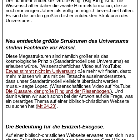
Der nunmehr entdeckte "Große Ring" (Big Ring) ist für die
Wissenschaftler daher die zweite Himmelsformation, die sie
noch vor einigen Jahren als völlig unmöglich bezeichnet hätten.
Es sind die beiden größten bisher entdeckten Strukturen des
Universums.
Neu entdeckte größte Strukturen des Universums
stellen Fachleute vor Rätsel.
Diese Megastrukturen sind nämlich größer als das
kosmologische Prinzip (Standardmodell des Universums) es
erlauben würde. (Wissenschaftliches Video auf YouTube:
Etwas stimmt nicht im Universum
) «Je mehr wir finden, desto
mehr müssen wir uns mit der Tatsache auseinandersetzen,
dass unser Standardmodell vielleicht überdacht werden
muss.» sagte Lopez. (Wissenschaftliches Video auf YouTube:
Die Quasare, der große Ring und der Riesenbogen.
). Und
damit wären wir auch schon bei der Antwort auf die Frage, was
ein derartiges Thema auf einer biblisch-christlichen Webseite
zu suchen hat (
Mt 24,29
).
Die Bedeutung für die Endzeit-Exegese.
Auf einer biblisch-christlichen Webseite erwartet man sich in so