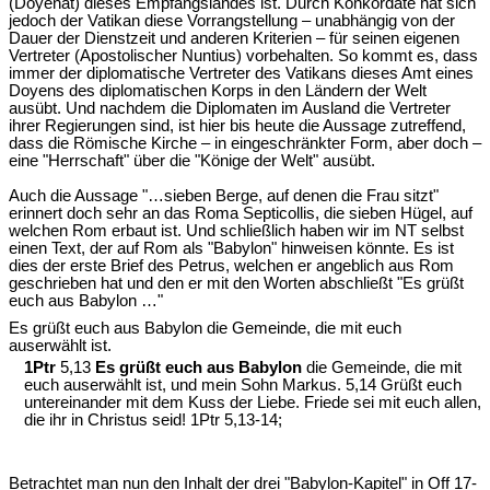
(Doyenat) dieses Empfangslandes ist. Durch Konkordate hat sich
jedoch der Vatikan diese Vorrangstellung – unabhängig von der
Dauer der Dienstzeit und anderen Kriterien – für seinen eigenen
Vertreter (Apostolischer Nuntius) vorbehalten. So kommt es, dass
immer der diplomatische Vertreter des Vatikans dieses Amt eines
Doyens des diplomatischen Korps in den Ländern der Welt
ausübt. Und nachdem die Diplomaten im Ausland die Vertreter
ihrer Regierungen sind, ist hier bis heute die Aussage zutreffend,
dass die Römische Kirche – in eingeschränkter Form, aber doch –
eine "Herrschaft" über die "Könige der Welt" ausübt.
Auch die Aussage "…sieben Berge, auf denen die Frau sitzt"
erinnert doch sehr an das Roma Septicollis, die sieben Hügel, auf
welchen Rom erbaut ist. Und schließlich haben wir im NT selbst
einen Text, der auf Rom als "Babylon" hinweisen könnte. Es ist
dies der erste Brief des Petrus, welchen er angeblich aus Rom
geschrieben hat und den er mit den Worten abschließt "Es grüßt
euch aus Babylon …"
Es grüßt euch aus Babylon die Gemeinde, die mit euch
auserwählt ist.
1Ptr
5,13
Es grüßt euch aus Babylon
die Gemeinde, die mit
euch auserwählt ist, und mein Sohn Markus. 5,14 Grüßt euch
untereinander mit dem Kuss der Liebe. Friede sei mit euch allen,
die ihr in Christus seid! 1Ptr 5,13-14;
Betrachtet man nun den Inhalt der drei "Babylon-Kapitel" in Off 17-