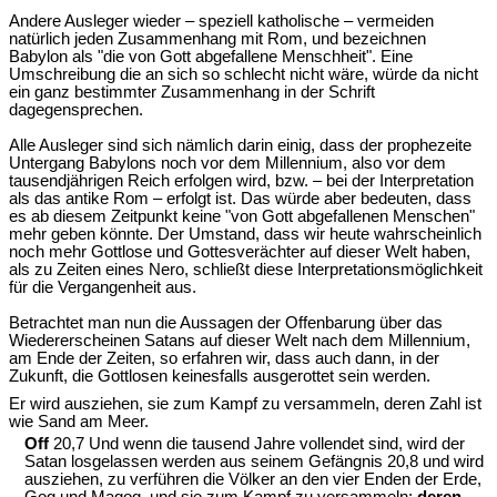
Andere Ausleger wieder – speziell katholische – vermeiden
natürlich jeden Zusammenhang mit Rom, und bezeichnen
Babylon als "die von Gott abgefallene Menschheit". Eine
Umschreibung die an sich so schlecht nicht wäre, würde da nicht
ein ganz bestimmter Zusammenhang in der Schrift
dagegensprechen.
Alle Ausleger sind sich nämlich darin einig, dass der prophezeite
Untergang Babylons noch vor dem Millennium, also vor dem
tausendjährigen Reich erfolgen wird, bzw. – bei der Interpretation
als das antike Rom – erfolgt ist. Das würde aber bedeuten, dass
es ab diesem Zeitpunkt keine "von Gott abgefallenen Menschen"
mehr geben könnte. Der Umstand, dass wir heute wahrscheinlich
noch mehr Gottlose und Gottesverächter auf dieser Welt haben,
als zu Zeiten eines Nero, schließt diese Interpretationsmöglichkeit
für die Vergangenheit aus.
Betrachtet man nun die Aussagen der Offenbarung über das
Wiedererscheinen Satans auf dieser Welt nach dem Millennium,
am Ende der Zeiten, so erfahren wir, dass auch dann, in der
Zukunft, die Gottlosen keinesfalls ausgerottet sein werden.
Er wird ausziehen, sie zum Kampf zu versammeln, deren Zahl ist
wie Sand am Meer.
Off
20,7 Und wenn die tausend Jahre vollendet sind, wird der
Satan losgelassen werden aus seinem Gefängnis 20,8 und wird
ausziehen, zu verführen die Völker an den vier Enden der Erde,