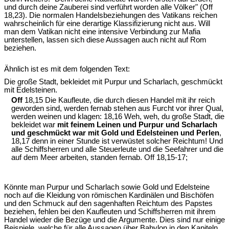
und durch deine Zauberei sind verführt worden alle Völker" (Off
18,23). Die normalen Handelsbeziehungen des Vatikans reichen
wahrscheinlich für eine derartige Klassifizierung nicht aus. Will
man dem Vatikan nicht eine intensive Verbindung zur Mafia
unterstellen, lassen sich diese Aussagen auch nicht auf Rom
beziehen.
Ähnlich ist es mit dem folgenden Text:
Die große Stadt, bekleidet mit Purpur und Scharlach, geschmückt
mit Edelsteinen.
Off
18,15 Die Kaufleute, die durch diesen Handel mit ihr reich
geworden sind, werden fernab stehen aus Furcht vor ihrer Qual,
werden weinen und klagen: 18,16 Weh, weh, du große Stadt, die
bekleidet war
mit feinem Leinen und Purpur und Scharlach
und geschmückt war mit Gold und Edelsteinen und Perlen
,
18,17 denn in einer Stunde ist verwüstet solcher Reichtum! Und
alle Schiffsherren und alle Steuerleute und die Seefahrer und die
auf dem Meer arbeiten, standen fernab. Off 18,15-17;
Könnte man Purpur und Scharlach sowie Gold und Edelsteine
noch auf die Kleidung von römischen Kardinälen und Bischöfen
und den Schmuck auf den sagenhaften Reichtum des Papstes
beziehen, fehlen bei den Kaufleuten und Schiffsherren mit ihrem
Handel wieder die Bezüge und die Argumente. Dies sind nur einige
Beispiele, welche für alle Aussagen über Babylon in den Kapiteln