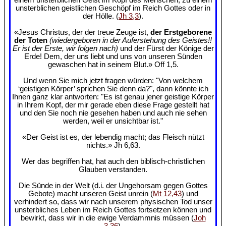
unsterblichen geistlichen Geschöpf im Reich Gottes oder in
der Hölle. (
Jh 3,3
).
«Jesus Christus, der der treue Zeuge ist,
der Erstgeborene
der Toten
(wiedergeboren in der Auferstehung des Geistes!!
Er ist der Erste, wir folgen nach)
und der Fürst der Könige der
Erde! Dem, der uns liebt und uns von unseren Sünden
gewaschen hat in seinem Blut.» Off 1,5.
Und wenn Sie mich jetzt fragen würden: "Von welchem
‘geistigen Körper’ sprichen Sie denn da?", dann könnte ich
Ihnen ganz klar antworten: "Es ist genau jener geistige Körper
in Ihrem Kopf, der mir gerade eben diese Frage gestellt hat
und den Sie noch nie gesehen haben und auch nie sehen
werden, weil er unsichtbar ist."
«Der Geist ist es, der lebendig macht; das Fleisch nützt
nichts.» Jh 6,63.
Wer das begriffen hat, hat auch den biblisch-christlichen
Glauben verstanden.
Die Sünde in der Welt (d.i. der Ungehorsam gegen Gottes
Gebote) macht unseren Geist unrein (
Mt 12,43
) und
verhindert so, dass wir nach unserem physischen Tod unser
unsterbliches Leben im Reich Gottes fortsetzen können und
bewirkt, dass wir in die ewige Verdammnis müssen (
Joh
3,36
).