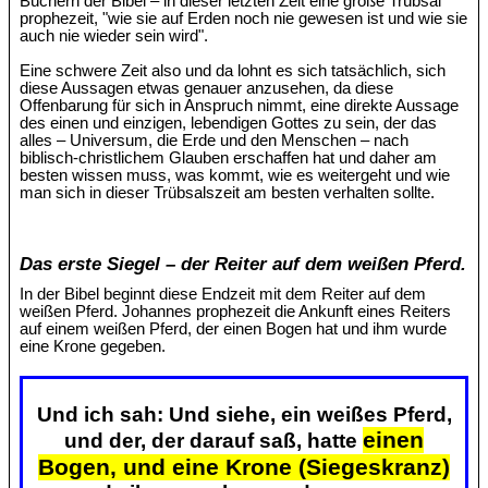
Büchern der Bibel – in dieser letzten Zeit eine große Trübsal
prophezeit, "wie sie auf Erden noch nie gewesen ist und wie sie
auch nie wieder sein wird".
Eine schwere Zeit also und da lohnt es sich tatsächlich, sich
diese Aussagen etwas genauer anzusehen, da diese
Offenbarung für sich in Anspruch nimmt, eine direkte Aussage
des einen und einzigen, lebendigen Gottes zu sein, der das
alles – Universum, die Erde und den Menschen – nach
biblisch-christlichem Glauben erschaffen hat und daher am
besten wissen muss, was kommt, wie es weitergeht und wie
man sich in dieser Trübsalszeit am besten verhalten sollte.
Das erste Siegel – der Reiter auf dem weißen Pferd.
In der Bibel beginnt diese Endzeit mit dem Reiter auf dem
weißen Pferd. Johannes prophezeit die Ankunft eines Reiters
auf einem weißen Pferd, der einen Bogen hat und ihm wurde
eine Krone gegeben.
Und ich sah: Und siehe, ein weißes Pferd,
einen
und der, der darauf saß, hatte
Bogen, und eine Krone (Siegeskranz)