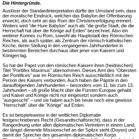
Die Hintergründe.
Auslöser der Standardinterpretation dürfte der Umstand sein, dass
der moralische Eindruck, welchen das Babylon der Offenbarung
erweckt, doch sehr an das Rom der Christenverfolgung erinnert.
Weiters wird "die Hure Babylon" auch als "die große Stadt, die die
Herrschaft hat über die Könige auf Erden" bezeichnet. Also ein
weiterer Konnex zu Rom, sowohl als Hauptstadt des Römischen
Reiches, als auch später, als Zentrum der römisch-katholischen
Kirche, deren Stellung in den vergangenen Jahrhunderten in
bestimmten Bereichen durchaus über jener von Kaisern und
Königen lag.
So hat der Papst von den römischen Kaisern ihren (heidnischen)
Titel "Pontifex Maximus" übernommen. Dieses Amt des "Obersten
der Pontifices" war im Römischen Reich ausschließlich mit der
Person des Kaisers verbunden. Auch haben die Päpste in den
darauffolgenden Jahrhunderten – besonders vom 11. bis zum 13.
Jahrhundert – oft große Macht über die Fürsten Europas gehabt
und Kaiser und Könige nicht nur eingesetzt sondern auch
"ausgesucht" – und sie haben auch bis heute noch eine gewisse
"Herrschaft" über die "Könige" auf Erden.
Es ist beispielsweise in der weltlichen Diplomatie
festgeschriebenes Recht (Gesandtschaftsrecht), dass in der
Rangordnung unter allen diplomatischen Vertretern in einem Land,
der längst dienende Missionschef an der Spitze steht (Doyen) und
damit der Sprecher des gesamten diplomatischen Korps