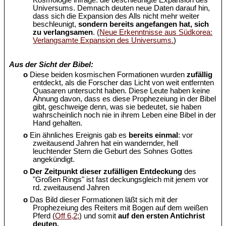
Kosmologie infrage: die beschleunigte Expansion des
Universums. Demnach deuten neue Daten darauf hin,
dass sich die Expansion des Alls nicht mehr weiter
beschleunigt,
sondern bereits angefangen hat, sich
zu verlangsamen
. (
Neue Erkenntnisse aus Südkorea:
Verlangsamte Expansion des Universums.
)
Aus der Sicht der Bibel:
o
Diese beiden kosmischen Formationen wurden
zufällig
entdeckt, als die Forscher das Licht von weit entfernten
Quasaren untersucht haben. Diese Leute haben keine
Ahnung davon, dass es diese Prophezeiung in der Bibel
gibt, geschweige denn, was sie bedeutet, sie haben
wahrscheinlich noch nie in ihrem Leben eine Bibel in der
Hand gehalten.
o
Ein ähnliches Ereignis gab es
bereits einmal
: vor
zweitausend Jahren hat ein wandernder, hell
leuchtender Stern die Geburt des Sohnes Gottes
angekündigt.
o
Der Zeitpunkt dieser zufälligen Entdeckung
des
"Großen Rings" ist fast deckungsgleich mit jenem vor
rd. zweitausend Jahren
o
Das Bild dieser Formationen läßt sich mit der
Prophezeiung des Reiters mit Bogen auf dem weißen
Pferd (
Off 6,2
;) und somit
auf den ersten Antichrist
deuten.