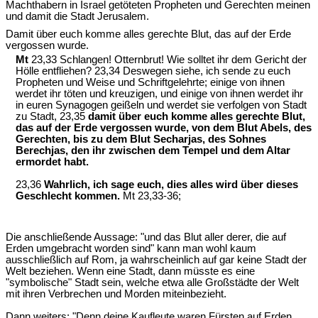
Machthabern in Israel getöteten Propheten und Gerechten meinen
und damit die Stadt Jerusalem.
Damit über euch komme alles gerechte Blut, das auf der Erde
vergossen wurde.
Mt
23,33 Schlangen! Otternbrut! Wie solltet ihr dem Gericht der
Hölle entfliehen? 23,34 Deswegen siehe, ich sende zu euch
Propheten und Weise und Schriftgelehrte; einige von ihnen
werdet ihr töten und kreuzigen, und einige von ihnen werdet ihr
in euren Synagogen geißeln und werdet sie verfolgen von Stadt
zu Stadt, 23,35
damit über euch komme alles gerechte Blut,
das auf der Erde vergossen wurde, von dem Blut Abels, des
Gerechten, bis zu dem Blut Secharjas, des Sohnes
Berechjas, den ihr zwischen dem Tempel und dem Altar
ermordet habt.
23,36
Wahrlich, ich sage euch, dies alles wird über dieses
Geschlecht kommen.
Mt 23,33-36;
Die anschließende Aussage: "und das Blut aller derer, die auf
Erden umgebracht worden sind" kann man wohl kaum
ausschließlich auf Rom, ja wahrscheinlich auf gar keine Stadt der
Welt beziehen. Wenn eine Stadt, dann müsste es eine
"symbolische" Stadt sein, welche etwa alle Großstädte der Welt
mit ihren Verbrechen und Morden miteinbezieht.
Dann weiters: "Denn deine Kaufleute waren Fürsten auf Erden,