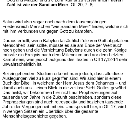
Gog und Magog, und sie zum Kampf zu versammeln;
deren
Zahl ist wie der Sand am Meer
. Off 20, 7- 8;
Satan wird also sogar noch nach dem tausendjährigen
Friedensreich Menschen "wie Sand am Meer" finden, welche sich
mit ihm verbünden um gegen Gott zu kämpfen.
Daraus erhellt, wenn Babylon tatsächlich "die von Gott abgefallene
Menschheit" sein sollte, müsste es sie am Ende der Welt auch
noch geben und die Vernichtung Babylons durch die zehn Könige
müsste ein Ereignis nach dem Millennium und vor dem Letzten
Kampf sein, was jedoch aufgrund des Textes in Off 17,12-14 sehr
unwahrscheinlich ist.
Bei eingehendem Studium erkennt man jedoch, dass alle diese
Auslegungen viel zu kurz gegriffen sind. Wir sind hier in einem
Buch der Bibel, in welchem der Herr Jesus dem Johannes – und
damit auch uns – einen Blick in die zeitlose Sicht Gottes gewährt.
Das heißt, wir bekommen hier nicht nur Prophezeiungen auf
tausende von Jahre in die Zukunft beschrieben, sondern diese
Prophezeiungen sind auch retrospektiv und beziehen tausende
Jahre der Vergangenheit mit ein. Und speziell hier, in Off 17, wird
in wenigen Sätzen ein Überblick über die gesamte
Menschheitsgeschichte gegeben.