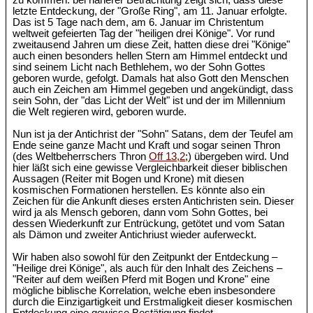
zu kommen: bei näherer Betrachtung zeigt sich, dass diese
letzte Entdeckung, der "Große Ring", am 11. Januar erfolgte.
Das ist 5 Tage nach dem, am 6. Januar im Christentum
weltweit gefeierten Tag der "heiligen drei Könige". Vor rund
zweitausend Jahren um diese Zeit, hatten diese drei "Könige"
auch einen besonders hellen Stern am Himmel entdeckt und
sind seinem Licht nach Bethlehem, wo der Sohn Gottes
geboren wurde, gefolgt. Damals hat also Gott den Menschen
auch ein Zeichen am Himmel gegeben und angekündigt, dass
sein Sohn, der "das Licht der Welt" ist und der im Millennium
die Welt regieren wird, geboren wurde.
Nun ist ja der Antichrist der "Sohn" Satans, dem der Teufel am
Ende seine ganze Macht und Kraft und sogar seinen Thron
(des Weltbeherrschers Thron
Off 13,2
;) übergeben wird. Und
hier läßt sich eine gewisse Vergleichbarkeit dieser biblischen
Aussagen (Reiter mit Bogen und Krone) mit diesen
kosmischen Formationen herstellen. Es könnte also ein
Zeichen für die Ankunft dieses ersten Antichristen sein. Dieser
wird ja als Mensch geboren, dann vom Sohn Gottes, bei
dessen Wiederkunft zur Entrückung, getötet und vom Satan
als Dämon und zweiter Antichriust wieder auferweckt.
Wir haben also sowohl für den Zeitpunkt der Entdeckung –
"Heilige drei Könige", als auch für den Inhalt des Zeichens –
"Reiter auf dem weißen Pferd mit Bogen und Krone" eine
mögliche biblische Korrelation, welche eben insbesondere
durch die Einzigartigkeit und Erstmaligkeit dieser kosmischen