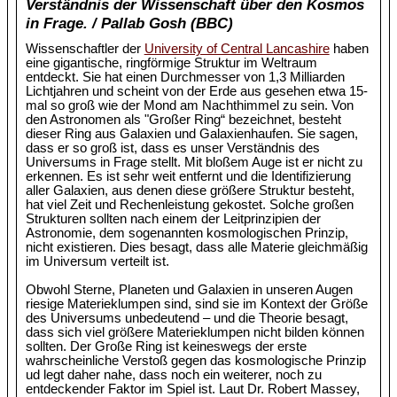
Verständnis der Wissenschaft über den Kosmos
in Frage. / Pallab Gosh (BBC)
Wissenschaftler der
University of Central Lancashire
haben
eine gigantische, ringförmige Struktur im Weltraum
entdeckt. Sie hat einen Durchmesser von 1,3 Milliarden
Lichtjahren und scheint von der Erde aus gesehen etwa 15-
mal so groß wie der Mond am Nachthimmel zu sein. Von
den Astronomen als "Großer Ring“ bezeichnet, besteht
dieser Ring aus Galaxien und Galaxienhaufen. Sie sagen,
dass er so groß ist, dass es unser Verständnis des
Universums in Frage stellt. Mit bloßem Auge ist er nicht zu
erkennen. Es ist sehr weit entfernt und die Identifizierung
aller Galaxien, aus denen diese größere Struktur besteht,
hat viel Zeit und Rechenleistung gekostet. Solche großen
Strukturen sollten nach einem der Leitprinzipien der
Astronomie, dem sogenannten kosmologischen Prinzip,
nicht existieren. Dies besagt, dass alle Materie gleichmäßig
im Universum verteilt ist.
Obwohl Sterne, Planeten und Galaxien in unseren Augen
riesige Materieklumpen sind, sind sie im Kontext der Größe
des Universums unbedeutend – und die Theorie besagt,
dass sich viel größere Materieklumpen nicht bilden können
sollten. Der Große Ring ist keineswegs der erste
wahrscheinliche Verstoß gegen das kosmologische Prinzip
ud legt daher nahe, dass noch ein weiterer, noch zu
entdeckender Faktor im Spiel ist. Laut Dr. Robert Massey,