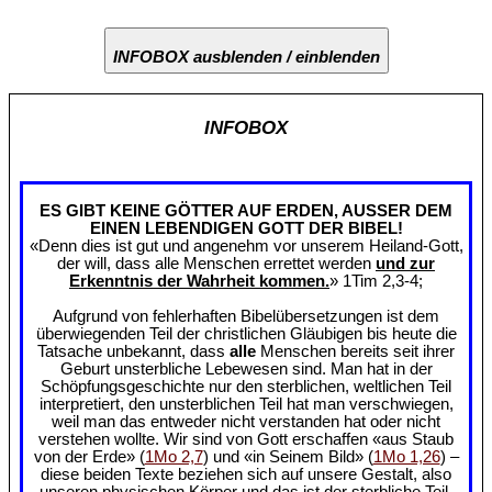
INFOBOX ausblenden / einblenden
INFOBOX
ES GIBT KEINE GÖTTER AUF ERDEN, AUSSER DEM
EINEN LEBENDIGEN GOTT DER BIBEL!
«Denn dies ist gut und angenehm vor unserem Heiland-Gott,
der will, dass alle Menschen errettet werden
und zur
Erkenntnis der Wahrheit kommen.
» 1Tim 2,3-4;
Aufgrund von fehlerhaften Bibelübersetzungen ist dem
überwiegenden Teil der christlichen Gläubigen bis heute die
Tatsache unbekannt, dass
alle
Menschen bereits seit ihrer
Geburt unsterbliche Lebewesen sind. Man hat in der
Schöpfungsgeschichte nur den sterblichen, weltlichen Teil
interpretiert, den unsterblichen Teil hat man verschwiegen,
weil man das entweder nicht verstanden hat oder nicht
verstehen wollte. Wir sind von Gott erschaffen «aus Staub
von der Erde» (
1Mo 2,7
) und «in Seinem Bild» (
1Mo 1,26
) –
diese beiden Texte beziehen sich auf unsere Gestalt, also
unseren physischen Körper und das ist der sterbliche Teil.