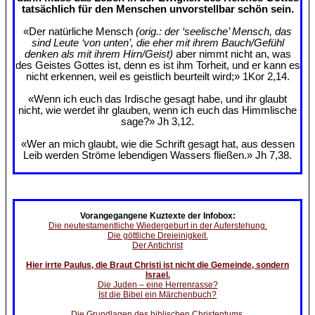
tatsächlich für den Menschen unvorstellbar schön sein.
«Der natürliche Mensch
(orig.: der ‘seelische’ Mensch, das
sind Leute ‘von unten’, die eher mit ihrem Bauch/Gefühl
denken als mit ihrem Hirn/Geist)
aber nimmt nicht an, was
des Geistes Gottes ist, denn es ist ihm Torheit, und er kann es
nicht erkennen, weil es geistlich beurteilt wird;» 1Kor 2,14.
«Wenn ich euch das Irdische gesagt habe, und ihr glaubt
nicht, wie werdet ihr glauben, wenn ich euch das Himmlische
sage?» Jh 3,12.
«Wer an mich glaubt, wie die Schrift gesagt hat, aus dessen
Leib werden Ströme lebendigen Wassers fließen.» Jh 7,38.
Vorangegangene Kuztexte der Infobox:
Die neutestamentliche Wiedergeburt in der Auferstehung.
Die göttliche Dreieinigkeit.
Der Antichrist
Hier irrte Paulus, die Braut Christi ist nicht die Gemeinde, sondern
Israel.
Die Juden – eine Herrenrasse?
Ist die Bibel ein Märchenbuch?
Die Grundlagen des biblischen Christentums.