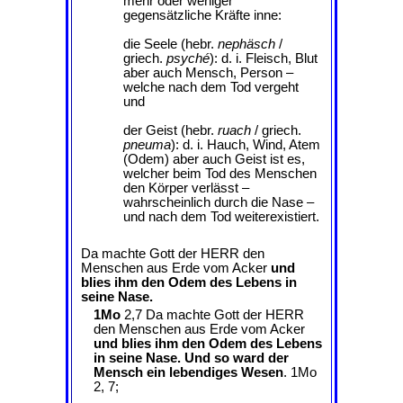
mehr oder weniger
gegensätzliche Kräfte inne:
die Seele (hebr.
nephäsch
/
griech.
psyché
): d. i. Fleisch, Blut
aber auch Mensch, Person –
welche nach dem Tod vergeht
und
der Geist (hebr.
ruach
/ griech.
pneuma
): d. i. Hauch, Wind, Atem
(Odem) aber auch Geist ist es,
welcher beim Tod des Menschen
den Körper verlässt –
wahrscheinlich durch die Nase –
und nach dem Tod weiterexistiert.
Da machte Gott der HERR den
Menschen aus Erde vom Acker
und
blies ihm den Odem des Lebens in
seine Nase.
1Mo
2,7 Da machte Gott der HERR
den Menschen aus Erde vom Acker
und blies ihm den Odem des Lebens
in seine Nase. Und so ward der
Mensch ein lebendiges Wesen
. 1Mo
2, 7;