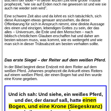
Büchern der Bibel – in dieser letzten Zeit eine große Trübsal
prophezeit, "wie sie auf Erden noch nie gewesen ist und wie sie
auch nie wieder sein wird".
Eine schwere Zeit also und da lohnt es sich tatsächlich, sich
diese Aussagen etwas genauer anzusehen, da diese
Offenbarung für sich in Anspruch nimmt, eine direkte Aussage
des einen und einzigen, lebendigen Gottes zu sein, der das
alles – Universum, die Erde und den Menschen – nach
biblisch-christlichem Glauben erschaffen hat und daher am
besten wissen muss, was kommt, wie es weitergeht und wie
man sich in dieser Trübsalszeit am besten verhalten sollte.
Das erste Siegel – der Reiter auf dem weißen Pferd.
In der Bibel beginnt diese Endzeit mit dem Reiter auf dem
weißen Pferd. Johannes prophezeit die Ankunft eines Reiters
auf einem weißen Pferd, der einen Bogen hat und ihm wurde
eine Krone gegeben.
Und ich sah: Und siehe, ein weißes Pferd,
einen
und der, der darauf saß, hatte
Bogen, und eine Krone (Siegeskranz)