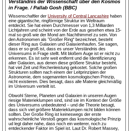
Verständnis der Wissenschaft über den Kosmos
in Frage. / Pallab Gosh (BBC)
Wissenschaftler der
University of Central Lancashire
haben
eine gigantische, ringförmige Struktur im Weltraum
entdeckt. Sie hat einen Durchmesser von 1,3 Milliarden
Lichtjahren und scheint von der Erde aus gesehen etwa 15-
mal so groß wie der Mond am Nachthimmel zu sein. Von
den Astronomen als "Großer Ring“ bezeichnet, besteht
dieser Ring aus Galaxien und Galaxienhaufen. Sie sagen,
dass er so groß ist, dass es unser Verständnis des
Universums in Frage stellt. Mit bloßem Auge ist er nicht zu
erkennen. Es ist sehr weit entfernt und die Identifizierung
aller Galaxien, aus denen diese größere Struktur besteht,
hat viel Zeit und Rechenleistung gekostet. Solche großen
Strukturen sollten nach einem der Leitprinzipien der
Astronomie, dem sogenannten kosmologischen Prinzip,
nicht existieren. Dies besagt, dass alle Materie gleichmäßig
im Universum verteilt ist.
Obwohl Sterne, Planeten und Galaxien in unseren Augen
riesige Materieklumpen sind, sind sie im Kontext der Größe
des Universums unbedeutend – und die Theorie besagt,
dass sich viel größere Materieklumpen nicht bilden können
sollten. Der Große Ring ist keineswegs der erste
wahrscheinliche Verstoß gegen das kosmologische Prinzip
ud legt daher nahe, dass noch ein weiterer, noch zu
entdeckender Faktor im Spiel ist. Laut Dr. Robert Massey,