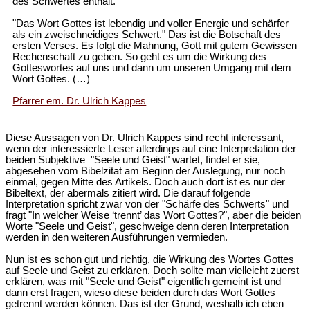
des Schwertes enthält.
"Das Wort Gottes ist lebendig und voller Energie und schärfer
als ein zweischneidiges Schwert." Das ist die Botschaft des
ersten Verses. Es folgt die Mahnung, Gott mit gutem Gewissen
Rechenschaft zu geben. So geht es um die Wirkung des
Gotteswortes auf uns und dann um unseren Umgang mit dem
Wort Gottes. (…)
Pfarrer em. Dr. Ulrich Kappes
Diese Aussagen von Dr. Ulrich Kappes sind recht interessant,
wenn der interessierte Leser allerdings auf eine Interpretation der
beiden Subjektive "Seele und Geist" wartet, findet er sie,
abgesehen vom Bibelzitat am Beginn der Auslegung, nur noch
einmal, gegen Mitte des Artikels. Doch auch dort ist es nur der
Bibeltext, der abermals zitiert wird. Die darauf folgende
Interpretation spricht zwar von der "Schärfe des Schwerts" und
fragt "In welcher Weise ‘trennt’ das Wort Gottes?", aber die beiden
Worte "Seele und Geist", geschweige denn deren Interpretation
werden in den weiteren Ausführungen vermieden.
Nun ist es schon gut und richtig, die Wirkung des Wortes Gottes
auf Seele und Geist zu erklären. Doch sollte man vielleicht zuerst
erklären, was mit "Seele und Geist" eigentlich gemeint ist und
dann erst fragen, wieso diese beiden durch das Wort Gottes
getrennt werden können. Das ist der Grund, weshalb ich eben