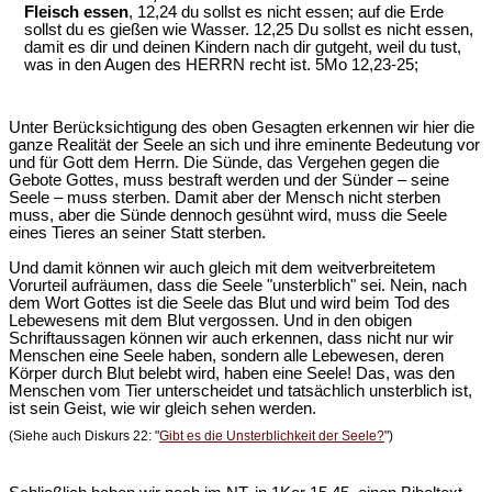
Fleisch essen
, 12,24 du sollst es nicht essen; auf die Erde
sollst du es gießen wie Wasser. 12,25 Du sollst es nicht essen,
damit es dir und deinen Kindern nach dir gutgeht, weil du tust,
was in den Augen des HERRN recht ist. 5Mo 12,23-25;
Unter Berücksichtigung des oben Gesagten erkennen wir hier die
ganze Realität der Seele an sich und ihre eminente Bedeutung vor
und für Gott dem Herrn. Die Sünde, das Vergehen gegen die
Gebote Gottes, muss bestraft werden und der Sünder – seine
Seele – muss sterben. Damit aber der Mensch nicht sterben
muss, aber die Sünde dennoch gesühnt wird, muss die Seele
eines Tieres an seiner Statt sterben.
Und damit können wir auch gleich mit dem weitverbreitetem
Vorurteil aufräumen, dass die Seele "unsterblich" sei. Nein, nach
dem Wort Gottes ist die Seele das Blut und wird beim Tod des
Lebewesens mit dem Blut vergossen. Und in den obigen
Schriftaussagen können wir auch erkennen, dass nicht nur wir
Menschen eine Seele haben, sondern alle Lebewesen, deren
Körper durch Blut belebt wird, haben eine Seele! Das, was den
Menschen vom Tier unterscheidet und tatsächlich unsterblich ist,
ist sein Geist, wie wir gleich sehen werden.
(Siehe auch Diskurs 22: "
Gibt es die Unsterblichkeit der Seele?
")