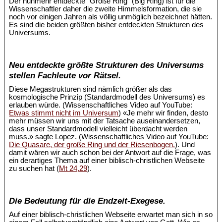
Der nunmehr entdeckte "Große Ring" (Big Ring) ist für die
Wissenschaftler daher die zweite Himmelsformation, die sie
noch vor einigen Jahren als völlig unmöglich bezeichnet hätten.
Es sind die beiden größten bisher entdeckten Strukturen des
Universums.
Neu entdeckte größte Strukturen des Universums
stellen Fachleute vor Rätsel.
Diese Megastrukturen sind nämlich größer als das
kosmologische Prinzip (Standardmodell des Universums) es
erlauben würde. (Wissenschaftliches Video auf YouTube:
Etwas stimmt nicht im Universum
) «Je mehr wir finden, desto
mehr müssen wir uns mit der Tatsache auseinandersetzen,
dass unser Standardmodell vielleicht überdacht werden
muss.» sagte Lopez. (Wissenschaftliches Video auf YouTube:
Die Quasare, der große Ring und der Riesenbogen.
). Und
damit wären wir auch schon bei der Antwort auf die Frage, was
ein derartiges Thema auf einer biblisch-christlichen Webseite
zu suchen hat (
Mt 24,29
).
Die Bedeutung für die Endzeit-Exegese.
Auf einer biblisch-christlichen Webseite erwartet man sich in so