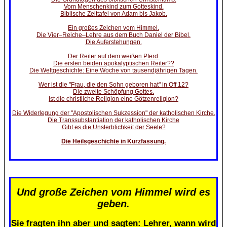
Vom Menschenkind zum Gotteskind.
Biblische Zeittafel von Adam bis Jakob.
Ein großes Zeichen vom Himmel.
Die Vier–Reiche–Lehre aus dem Buch Daniel der Bibel.
Die Auferstehungen.
Der Reiter auf dem weißen Pferd.
Die ersten beiden apokalyptischen Reiter??
Die Weltgeschichte: Eine Woche von tausendjährigen Tagen.
Wer ist die "Frau, die den Sohn geboren hat" in Off 12?
Die zweite Schöpfung Gottes.
Ist die christliche Religion eine Götzenreligion?
Die Widerlegung der "Apostolischen Sukzession" der katholischen Kirche.
Die Transsubstantiation der katholischen Kirche
Gibt es die Unsterblichkeit der Seele?
Die Heilsgeschichte in Kurzfassung.
Und große Zeichen vom Himmel wird es
geben.
Sie fragten ihn aber und sagten: Lehrer, wann wird