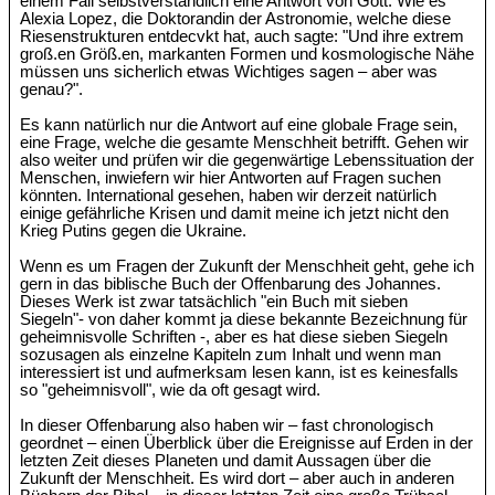
einem Fall selbstverständlich eine Antwort von Gott. Wie es
Alexia Lopez, die Doktorandin der Astronomie, welche diese
Riesenstrukturen entdecvkt hat, auch sagte: "Und ihre extrem
groß.en Größ.en, markanten Formen und kosmologische Nähe
müssen uns sicherlich etwas Wichtiges sagen – aber was
genau?".
Es kann natürlich nur die Antwort auf eine globale Frage sein,
eine Frage, welche die gesamte Menschheit betrifft. Gehen wir
also weiter und prüfen wir die gegenwärtige Lebenssituation der
Menschen, inwiefern wir hier Antworten auf Fragen suchen
könnten. International gesehen, haben wir derzeit natürlich
einige gefährliche Krisen und damit meine ich jetzt nicht den
Krieg Putins gegen die Ukraine.
Wenn es um Fragen der Zukunft der Menschheit geht, gehe ich
gern in das biblische Buch der Offenbarung des Johannes.
Dieses Werk ist zwar tatsächlich "ein Buch mit sieben
Siegeln"- von daher kommt ja diese bekannte Bezeichnung für
geheimnisvolle Schriften -, aber es hat diese sieben Siegeln
sozusagen als einzelne Kapiteln zum Inhalt und wenn man
interessiert ist und aufmerksam lesen kann, ist es keinesfalls
so "geheimnisvoll", wie da oft gesagt wird.
In dieser Offenbarung also haben wir – fast chronologisch
geordnet – einen Überblick über die Ereignisse auf Erden in der
letzten Zeit dieses Planeten und damit Aussagen über die
Zukunft der Menschheit. Es wird dort – aber auch in anderen