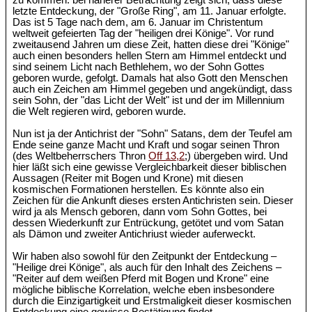
zu kommen: bei näherer Betrachtung zeigt sich, dass diese
letzte Entdeckung, der "Große Ring", am 11. Januar erfolgte.
Das ist 5 Tage nach dem, am 6. Januar im Christentum
weltweit gefeierten Tag der "heiligen drei Könige". Vor rund
zweitausend Jahren um diese Zeit, hatten diese drei "Könige"
auch einen besonders hellen Stern am Himmel entdeckt und
sind seinem Licht nach Bethlehem, wo der Sohn Gottes
geboren wurde, gefolgt. Damals hat also Gott den Menschen
auch ein Zeichen am Himmel gegeben und angekündigt, dass
sein Sohn, der "das Licht der Welt" ist und der im Millennium
die Welt regieren wird, geboren wurde.
Nun ist ja der Antichrist der "Sohn" Satans, dem der Teufel am
Ende seine ganze Macht und Kraft und sogar seinen Thron
(des Weltbeherrschers Thron
Off 13,2
;) übergeben wird. Und
hier läßt sich eine gewisse Vergleichbarkeit dieser biblischen
Aussagen (Reiter mit Bogen und Krone) mit diesen
kosmischen Formationen herstellen. Es könnte also ein
Zeichen für die Ankunft dieses ersten Antichristen sein. Dieser
wird ja als Mensch geboren, dann vom Sohn Gottes, bei
dessen Wiederkunft zur Entrückung, getötet und vom Satan
als Dämon und zweiter Antichriust wieder auferweckt.
Wir haben also sowohl für den Zeitpunkt der Entdeckung –
"Heilige drei Könige", als auch für den Inhalt des Zeichens –
"Reiter auf dem weißen Pferd mit Bogen und Krone" eine
mögliche biblische Korrelation, welche eben insbesondere
durch die Einzigartigkeit und Erstmaligkeit dieser kosmischen