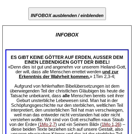
INFOBOX ausblenden / einblenden
INFOBOX
ES GIBT KEINE GÖTTER AUF ERDEN, AUSSER DEM
EINEN LEBENDIGEN GOTT DER BIBEL!
«Denn dies ist gut und angenehm vor unserem Heiland-Gott,
der will, dass alle Menschen errettet werden
und zur
Erkenntnis der Wahrheit kommen.
» 1Tim 2,3-4;
Aufgrund von fehlerhaften Bibelübersetzungen ist dem
überwiegenden Teil der christlichen Gläubigen bis heute die
Tatsache unbekannt, dass
alle
Menschen bereits seit ihrer
Geburt unsterbliche Lebewesen sind. Man hat in der
Schöpfungsgeschichte nur den sterblichen, weltlichen Teil
interpretiert, den unsterblichen Teil hat man verschwiegen,
weil man das entweder nicht verstanden hat oder nicht
verstehen wollte. Wir sind von Gott erschaffen «aus Staub
von der Erde» (
1Mo 2,7
) und «in Seinem Bild» (
1Mo 1,26
) –
diese beiden Texte beziehen sich auf unsere Gestalt, also
unseren physischen Körper und das ist der sterbliche Teil.