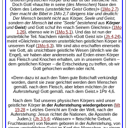
Doch Gott «hauchte in seine
(des Menschen)
Nase den
Odem des Lebens
(unsterblicher Geist Gottes)
» (
1Mo 2,7
)
(hier macht die Bibel in 1Mo 2,7 übrigens klar und deutlich:
Der Mensch besteht nicht aus Körper, Seele und Geist,
sondern der Mensch
ist
eine "Seele" bestehend aus
Körper
und
Geist
)
und Gott schuf ihn «nach Seinem Gleichnis» (
1Mo
1,26
), ebenso wie in (
1Mo 5,1
). Und das ist nun der
unsterbliche Teil. Nachdem nämlich «Gott Geist ist» (
Jh 4,24
),
meint «Gleichnis» unseren unsterblichen geistlichen Körper in
unserem Kopf (
1Mo 6,3
). Wir sind also erschaffen einerseits
wie Gott, als unsichtbare geistliche Wesen (ähnlich wie die
Engel), wir haben aber andererseits auf Erden einen Körper
aus Fleisch und Knochen erhalten, um in unserem Gehirn –
dem geistlichen Körper – die Entscheidung zu treffen, ob wir
Gott gehorchen wollen oder nicht.
«Denn dazu ist auch den Toten gute Botschaft verkündigt
worden, damit sie zwar gerichtet werden dem Menschen
gemäß. nach dem Fleisch, aber leben möchten
(in der
Auferstehung)
Gott gemäß. nach dem Geist.» 1Ptr 4,6.
Nach dem Tod unseres physischen Körpers wird unser
geistlicher Körper
in der Auferstehung wiedergeboren
(
Mt
19,28
= Letztes Gerricht am Ende der Welt, nach der
Auferstehung: Jesus richtet die Nationen, die Aposteln die
Juden.); (
Jh 3,5-6
: «Wasser» = fleischliche Geburt,
Fruchtwasser) von Neuem geboren in der Auferstehung, von
einem unsterblichen Geist im Kopf des Menschen, zu einem