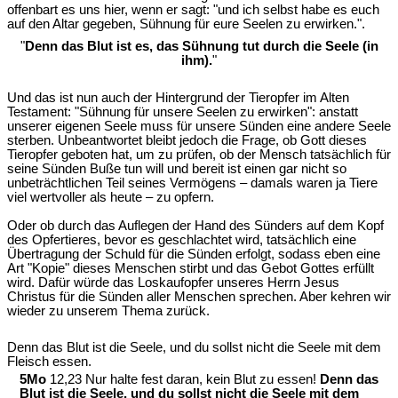
offenbart es uns hier, wenn er sagt: "und ich selbst habe es euch
auf den Altar gegeben, Sühnung für eure Seelen zu erwirken.".
"
Denn das Blut ist es, das Sühnung tut durch die Seele (in
ihm).
"
Und das ist nun auch der Hintergrund der Tieropfer im Alten
Testament: "Sühnung für unsere Seelen zu erwirken": anstatt
unserer eigenen Seele muss für unsere Sünden eine andere Seele
sterben. Unbeantwortet bleibt jedoch die Frage, ob Gott dieses
Tieropfer geboten hat, um zu prüfen, ob der Mensch tatsächlich für
seine Sünden Buße tun will und bereit ist einen gar nicht so
unbeträchtlichen Teil seines Vermögens – damals waren ja Tiere
viel wertvoller als heute – zu opfern.
Oder ob durch das Auflegen der Hand des Sünders auf dem Kopf
des Opfertieres, bevor es geschlachtet wird, tatsächlich eine
Übertragung der Schuld für die Sünden erfolgt, sodass eben eine
Art "Kopie" dieses Menschen stirbt und das Gebot Gottes erfüllt
wird. Dafür würde das Loskaufopfer unseres Herrn Jesus
Christus für die Sünden aller Menschen sprechen. Aber kehren wir
wieder zu unserem Thema zurück.
Denn das Blut ist die Seele, und du sollst nicht die Seele mit dem
Fleisch essen.
5Mo
12,23 Nur halte fest daran, kein Blut zu essen!
Denn das
Blut ist die Seele, und du sollst nicht die Seele mit dem