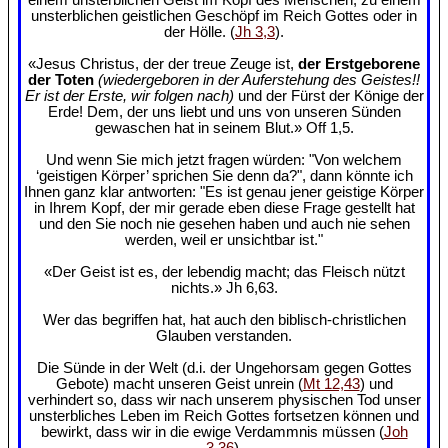
unsterblichen geistlichen Geschöpf im Reich Gottes oder in
der Hölle. (
Jh 3,3
).
«Jesus Christus, der der treue Zeuge ist,
der Erstgeborene
der Toten
(wiedergeboren in der Auferstehung des Geistes!!
Er ist der Erste, wir folgen nach)
und der Fürst der Könige der
Erde! Dem, der uns liebt und uns von unseren Sünden
gewaschen hat in seinem Blut.» Off 1,5.
Und wenn Sie mich jetzt fragen würden: "Von welchem
‘geistigen Körper’ sprichen Sie denn da?", dann könnte ich
Ihnen ganz klar antworten: "Es ist genau jener geistige Körper
in Ihrem Kopf, der mir gerade eben diese Frage gestellt hat
und den Sie noch nie gesehen haben und auch nie sehen
werden, weil er unsichtbar ist."
«Der Geist ist es, der lebendig macht; das Fleisch nützt
nichts.» Jh 6,63.
Wer das begriffen hat, hat auch den biblisch-christlichen
Glauben verstanden.
Die Sünde in der Welt (d.i. der Ungehorsam gegen Gottes
Gebote) macht unseren Geist unrein (
Mt 12,43
) und
verhindert so, dass wir nach unserem physischen Tod unser
unsterbliches Leben im Reich Gottes fortsetzen können und
bewirkt, dass wir in die ewige Verdammnis müssen (
Joh
3,36
).