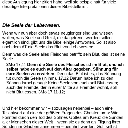
diese Auslegung hier zitiert habe, weil sie beispielhaft für viele
derartige Interpretationen dieser Bibelstelle ist.
Die Seele der Lebewesen.
Wenn wir nun aber doch etwas neugieriger sind und wissen
wollen, was Seele und Geist, die da getrennt werden sollen,
eigentlich sind, gibt uns die Bibel einige Antworten. So ist also
nach dem AT die Seele das Blut von Lebewesen:
Denn was die Seele alles Fleisches betrifft: sein Blut, das ist seine
Seele.
3Mo
17,11
Denn die Seele des Fleisches ist im Blut, und ich
selbst habe es euch auf den Altar gegeben, Sühnung für
eure Seelen zu erwirken
. Denn das Blut ist es, das Sühnung
tut durch die Seele (in ihm). 17,12 Darum habe ich zu den
Söhnen Israel gesagt: Keine Seele von euch soll Blut essen;
auch der Fremde, der in eurer Mitte als Fremder wohnt, soll
nicht Blut essen. 3Mo 17,11-12;
Und hier bekommen wir – sozusagen nebenbei – auch eine
Teilantwort auf eine der größten Fragen des Christentums: Wie
konnten durch den Tod des Sohnes Gottes am Kreuz die Sünden
aller Menschen dieser Welt – wenn sie es denn als Tilgung ihrer
Sünden im Glauben annehmen – gesühnt werden: Gott selbst