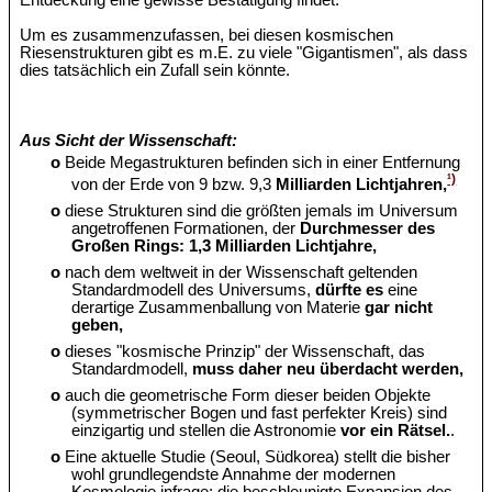
Entdeckung eine gewisse Bestätigung findet.
Um es zusammenzufassen, bei diesen kosmischen
Riesenstrukturen gibt es m.E. zu viele "Gigantismen", als dass
dies tatsächlich ein Zufall sein könnte.
Aus Sicht der Wissenschaft:
o
Beide Megastrukturen befinden sich in einer Entfernung
¹)
von der Erde von 9 bzw. 9,3
Milliarden Lichtjahren,
o
diese Strukturen sind die größten jemals im Universum
angetroffenen Formationen, der
Durchmesser des
Großen Rings: 1,3 Milliarden Lichtjahre,
o
nach dem weltweit in der Wissenschaft geltenden
Standardmodell des Universums,
dürfte es
eine
derartige Zusammenballung von Materie
gar nicht
geben,
o
dieses "kosmische Prinzip" der Wissenschaft, das
Standardmodell,
muss daher neu überdacht werden,
o
auch die geometrische Form dieser beiden Objekte
(symmetrischer Bogen und fast perfekter Kreis) sind
einzigartig und stellen die Astronomie
vor ein Rätsel.
.
o
Eine aktuelle Studie (Seoul, Südkorea) stellt die bisher
wohl grundlegendste Annahme der modernen