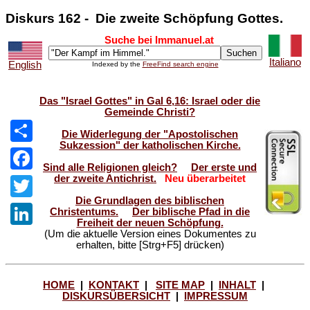
Diskurs 162 -
Die zweite Schöpfung Gottes.
Suche bei Immanuel.at
Italiano
English
Indexed by the
FreeFind search engine
Das "Israel Gottes" in Gal 6,16: Israel oder die
Gemeinde Christi?
Die Widerlegung der "Apostolischen
Sukzession" der katholischen Kirche.
Share
Sind alle Religionen gleich?
Der erste und
der zweite Antichrist.
Neu überarbeitet
Facebook
Die Grundlagen des biblischen
Twitter
Christentums.
Der biblische Pfad in die
Freiheit der neuen Schöpfung.
(Um die aktuelle Version eines Dokumentes zu
LinkedIn
erhalten, bitte [Strg+F5] drücken)
HOME
|
KONTAKT
|
SITE MAP
|
INHALT
|
DISKURSÜBERSICHT
|
IMPRESSUM