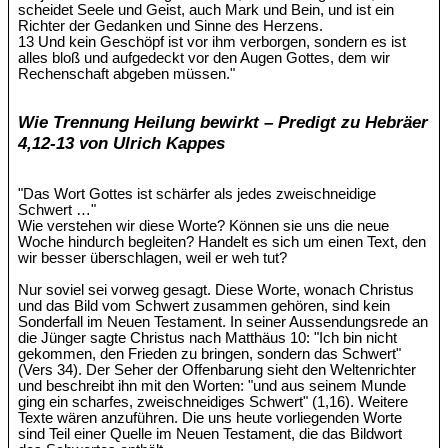
scheidet Seele und Geist, auch Mark und Bein, und ist ein
Richter der Gedanken und Sinne des Herzens.
13 Und kein Geschöpf ist vor ihm verborgen, sondern es ist
alles bloß und aufgedeckt vor den Augen Gottes, dem wir
Rechenschaft abgeben müssen."
Wie Trennung Heilung bewirkt – Predigt zu Hebräer
4,12-13 von Ulrich Kappes
"Das Wort Gottes ist schärfer als jedes zweischneidige
Schwert …"
Wie verstehen wir diese Worte? Können sie uns die neue
Woche hindurch begleiten? Handelt es sich um einen Text, den
wir besser überschlagen, weil er weh tut?
Nur soviel sei vorweg gesagt. Diese Worte, wonach Christus
und das Bild vom Schwert zusammen gehören, sind kein
Sonderfall im Neuen Testament. In seiner Aussendungsrede an
die Jünger sagte Christus nach Matthäus 10: "Ich bin nicht
gekommen, den Frieden zu bringen, sondern das Schwert"
(Vers 34). Der Seher der Offenbarung sieht den Weltenrichter
und beschreibt ihn mit den Worten: "und aus seinem Munde
ging ein scharfes, zweischneidiges Schwert" (1,16). Weitere
Texte wären anzuführen. Die uns heute vorliegenden Worte
sind Teil einer Quelle im Neuen Testament, die das Bildwort