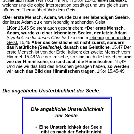
Schließlich haben wir noch im NT, in 1Kor 15,45, einen Bibeltext,
welcher uns die obige Interpretation bestätigt und uns gleich zum
nächsten Thema überführt: dem Geist.
«
Der erste Mensch, Adam, wurde zu einer lebendigen Seele
»,
der letzte Adam zu einem lebendig machenden Geist.
1Kor
15,45 So steht auch geschrieben: «
Der erste Mensch,
Adam, wurde zu einer lebendigen Seele», der letzte Adam
(symbolisch für Jesus Christus)
zu einem
lebendig machenden
Geist.
15,46
Aber das Geistliche ist nicht zuerst, sondern
das Natürliche
(Seelische)
, danach das Geistliche.
15,47 Der
erste Mensch ist von der Erde, irdisch; der zweite Mensch vom
Himmel. 15,48 Wie der Irdische, so sind auch die Irdischen;
und
wie der Himmlische, so sind auch die Himmlischen
. 15,49
Und wie wir das Bild des Irdischen getragen haben,
so werden
wir auch das Bild des Himmlischen tragen.
1Kor 15,45-49;
Die angebliche Unsterblichkeit der Seele.
Die angebliche Unsterblichkeit
der Seele.
•
Eine Unsterblichkeit der Seele
gibt es nach der Schrift nich
t,