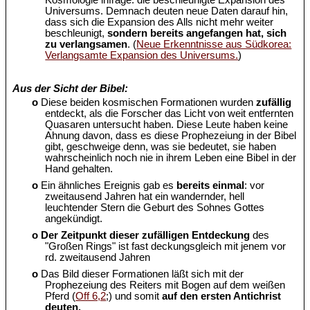
Kosmologie infrage: die beschleunigte Expansion des
Universums. Demnach deuten neue Daten darauf hin,
dass sich die Expansion des Alls nicht mehr weiter
beschleunigt,
sondern bereits angefangen hat, sich
zu verlangsamen
. (
Neue Erkenntnisse aus Südkorea:
Verlangsamte Expansion des Universums.
)
Aus der Sicht der Bibel:
o
Diese beiden kosmischen Formationen wurden
zufällig
entdeckt, als die Forscher das Licht von weit entfernten
Quasaren untersucht haben. Diese Leute haben keine
Ahnung davon, dass es diese Prophezeiung in der Bibel
gibt, geschweige denn, was sie bedeutet, sie haben
wahrscheinlich noch nie in ihrem Leben eine Bibel in der
Hand gehalten.
o
Ein ähnliches Ereignis gab es
bereits einmal
: vor
zweitausend Jahren hat ein wandernder, hell
leuchtender Stern die Geburt des Sohnes Gottes
angekündigt.
o
Der Zeitpunkt dieser zufälligen Entdeckung
des
"Großen Rings" ist fast deckungsgleich mit jenem vor
rd. zweitausend Jahren
o
Das Bild dieser Formationen läßt sich mit der
Prophezeiung des Reiters mit Bogen auf dem weißen
Pferd (
Off 6,2
;) und somit
auf den ersten Antichrist
deuten.