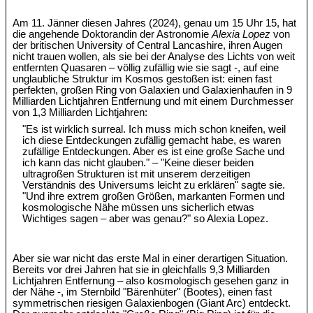
Am 11. Jänner diesen Jahres (2024), genau um 15 Uhr 15, hat
die angehende Doktorandin der Astronomie
Alexia Lopez
von
der britischen University of Central Lancashire, ihren Augen
nicht trauen wollen, als sie bei der Analyse des Lichts von weit
entfernten Quasaren – völlig zufällig wie sie sagt -, auf eine
unglaubliche Struktur im Kosmos gestoßen ist: einen fast
perfekten, großen Ring von Galaxien und Galaxienhaufen in 9
Milliarden Lichtjahren Entfernung und mit einem Durchmesser
von 1,3 Milliarden Lichtjahren:
"Es ist wirklich surreal. Ich muss mich schon kneifen, weil
ich diese Entdeckungen zufällig gemacht habe, es waren
zufällige Entdeckungen. Aber es ist eine große Sache und
ich kann das nicht glauben." – "Keine dieser beiden
ultragroßen Strukturen ist mit unserem derzeitigen
Verständnis des Universums leicht zu erklären" sagte sie.
"Und ihre extrem großen Größen, markanten Formen und
kosmologische Nähe müssen uns sicherlich etwas
Wichtiges sagen – aber was genau?" so Alexia Lopez.
Aber sie war nicht das erste Mal in einer derartigen Situation.
Bereits vor drei Jahren hat sie in gleichfalls 9,3 Milliarden
Lichtjahren Entfernung – also kosmologisch gesehen ganz in
der Nähe -, im Sternbild "Bärenhüter" (Bootes), einen fast
symmetrischen riesigen Galaxienbogen (Giant Arc) entdeckt.