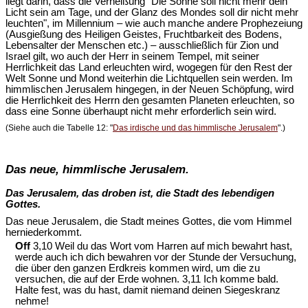
liegt darin, dass die Verheißung "Die Sonne soll nicht mehr dein
Licht sein am Tage, und der Glanz des Mondes soll dir nicht mehr
leuchten", im Millennium – wie auch manche andere Prophezeiung
(Ausgießung des Heiligen Geistes, Fruchtbarkeit des Bodens,
Lebensalter der Menschen etc.) – ausschließlich für Zion und
Israel gilt, wo auch der Herr in seinem Tempel, mit seiner
Herrlichkeit das Land erleuchten wird, wogegen für den Rest der
Welt Sonne und Mond weiterhin die Lichtquellen sein werden. Im
himmlischen Jerusalem hingegen, in der Neuen Schöpfung, wird
die Herrlichkeit des Herrn den gesamten Planeten erleuchten, so
dass eine Sonne überhaupt nicht mehr erforderlich sein wird.
(Siehe auch die Tabelle 12: "
Das irdische und das himmlische Jerusalem
".)
Das neue, himmlische Jerusalem.
Das Jerusalem, das droben ist, die Stadt des lebendigen
Gottes.
Das neue Jerusalem, die Stadt meines Gottes, die vom Himmel
herniederkommt.
Off
3,10 Weil du das Wort vom Harren auf mich bewahrt hast,
werde auch ich dich bewahren vor der Stunde der Versuchung,
die über den ganzen Erdkreis kommen wird, um die zu
versuchen, die auf der Erde wohnen. 3,11 Ich komme bald.
Halte fest, was du hast, damit niemand deinen Siegeskranz
nehme!