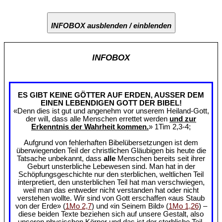
INFOBOX ausblenden / einblenden
INFOBOX
ES GIBT KEINE GÖTTER AUF ERDEN, AUSSER DEM
EINEN LEBENDIGEN GOTT DER BIBEL!
«Denn dies ist gut und angenehm vor unserem Heiland-Gott,
der will, dass alle Menschen errettet werden
und zur
Erkenntnis der Wahrheit kommen.
» 1Tim 2,3-4;
Aufgrund von fehlerhaften Bibelübersetzungen ist dem
überwiegenden Teil der christlichen Gläubigen bis heute die
Tatsache unbekannt, dass
alle
Menschen bereits seit ihrer
Geburt unsterbliche Lebewesen sind. Man hat in der
Schöpfungsgeschichte nur den sterblichen, weltlichen Teil
interpretiert, den unsterblichen Teil hat man verschwiegen,
weil man das entweder nicht verstanden hat oder nicht
verstehen wollte. Wir sind von Gott erschaffen «aus Staub
von der Erde» (
1Mo 2,7
) und «in Seinem Bild» (
1Mo 1,26
) –
diese beiden Texte beziehen sich auf unsere Gestalt, also
unseren physischen Körper und das ist der sterbliche Teil.