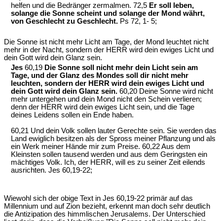
helfen und die Bedränger zermalmen. 72,5
Er soll leben,
solange die Sonne scheint und solange der Mond währt,
von Geschlecht zu Geschlecht.
Ps 72, 1- 5;
Die Sonne ist nicht mehr Licht am Tage, der Mond leuchtet nicht
mehr in der Nacht, sondern der HERR wird dein ewiges Licht und
dein Gott wird dein Glanz sein.
Jes
60,19
Die Sonne soll nicht mehr dein Licht sein am
Tage, und der Glanz des Mondes soll dir nicht mehr
leuchten, sondern der HERR wird dein ewiges Licht und
dein Gott wird dein Glanz sein.
60,20 Deine Sonne wird nicht
mehr untergehen und dein Mond nicht den Schein verlieren;
denn der HERR wird dein ewiges Licht sein, und die Tage
deines Leidens sollen ein Ende haben.
60,21 Und dein Volk sollen lauter Gerechte sein. Sie werden das
Land ewiglich besitzen als der Spross meiner Pflanzung und als
ein Werk meiner Hände mir zum Preise. 60,22 Aus dem
Kleinsten sollen tausend werden und aus dem Geringsten ein
mächtiges Volk. Ich, der HERR, will es zu seiner Zeit eilends
ausrichten. Jes 60,19-22;
Wiewohl sich der obige Text in Jes 60,19-22 primär auf das
Millennium und auf Zion bezieht, erkennt man doch sehr deutlich
die Antizipation des himmlischen Jerusalems. Der Unterschied