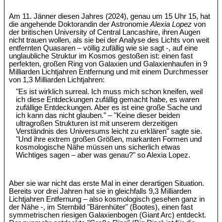
Am 11. Jänner diesen Jahres (2024), genau um 15 Uhr 15, hat
die angehende Doktorandin der Astronomie
Alexia Lopez
von
der britischen University of Central Lancashire, ihren Augen
nicht trauen wollen, als sie bei der Analyse des Lichts von weit
entfernten Quasaren – völlig zufällig wie sie sagt -, auf eine
unglaubliche Struktur im Kosmos gestoßen ist: einen fast
perfekten, großen Ring von Galaxien und Galaxienhaufen in 9
Milliarden Lichtjahren Entfernung und mit einem Durchmesser
von 1,3 Milliarden Lichtjahren:
"Es ist wirklich surreal. Ich muss mich schon kneifen, weil
ich diese Entdeckungen zufällig gemacht habe, es waren
zufällige Entdeckungen. Aber es ist eine große Sache und
ich kann das nicht glauben." – "Keine dieser beiden
ultragroßen Strukturen ist mit unserem derzeitigen
Verständnis des Universums leicht zu erklären" sagte sie.
"Und ihre extrem großen Größen, markanten Formen und
kosmologische Nähe müssen uns sicherlich etwas
Wichtiges sagen – aber was genau?" so Alexia Lopez.
Aber sie war nicht das erste Mal in einer derartigen Situation.
Bereits vor drei Jahren hat sie in gleichfalls 9,3 Milliarden
Lichtjahren Entfernung – also kosmologisch gesehen ganz in
der Nähe -, im Sternbild "Bärenhüter" (Bootes), einen fast
symmetrischen riesigen Galaxienbogen (Giant Arc) entdeckt.