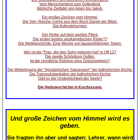
Vom Menschenkind zum Gotteskind.
Biblische Zeittafel von Adam bis Jakob.
Ein großes Zeichen vom Himmel.
Die Vier–Reiche–Lehre aus dem Buch Daniel der Bibel.
Die Auferstehungen.
Der Reiter auf dem weißen Pferd.
Die ersten beiden apokalyptischen Reiter??
Die Weltgeschichte: Eine Woche von tausendjährigen Tagen.
Wer ist die "Frau, die den Sohn geboren hat" in Off 12?
Die zweite Schöpfung Gottes.
Ist die christliche Religion eine Götzenreligion?
Die Widerlegung der "Apostolischen Sukzession" der katholischen Kirche.
Die Transsubstantiation der katholischen Kirche
Gibt es die Unsterblichkeit der Seele?
Die Heilsgeschichte in Kurzfassung.
Und große Zeichen vom Himmel wird es
geben.
Sie fragten ihn aber und sagten: Lehrer, wann wird