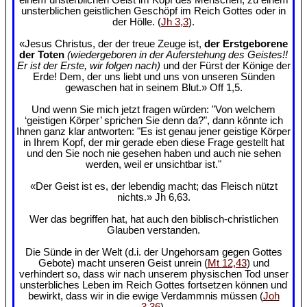
unsterblichen geistlichen Geschöpf im Reich Gottes oder in
der Hölle. (
Jh 3,3
).
«Jesus Christus, der der treue Zeuge ist,
der Erstgeborene
der Toten
(wiedergeboren in der Auferstehung des Geistes!!
Er ist der Erste, wir folgen nach)
und der Fürst der Könige der
Erde! Dem, der uns liebt und uns von unseren Sünden
gewaschen hat in seinem Blut.» Off 1,5.
Und wenn Sie mich jetzt fragen würden: "Von welchem
‘geistigen Körper’ sprichen Sie denn da?", dann könnte ich
Ihnen ganz klar antworten: "Es ist genau jener geistige Körper
in Ihrem Kopf, der mir gerade eben diese Frage gestellt hat
und den Sie noch nie gesehen haben und auch nie sehen
werden, weil er unsichtbar ist."
«Der Geist ist es, der lebendig macht; das Fleisch nützt
nichts.» Jh 6,63.
Wer das begriffen hat, hat auch den biblisch-christlichen
Glauben verstanden.
Die Sünde in der Welt (d.i. der Ungehorsam gegen Gottes
Gebote) macht unseren Geist unrein (
Mt 12,43
) und
verhindert so, dass wir nach unserem physischen Tod unser
unsterbliches Leben im Reich Gottes fortsetzen können und
bewirkt, dass wir in die ewige Verdammnis müssen (
Joh
3,36
).