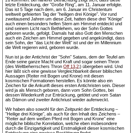
zu kommen: bei näherer Betrachtung zeigt sich, dass diese
letzte Entdeckung, der "Große Ring", am 11. Januar erfolgte.
Das ist 5 Tage nach dem, am 6. Januar im Christentum
weltweit gefeierten Tag der "heiligen drei Könige". Vor rund
zweitausend Jahren um diese Zeit, hatten diese drei "Könige"
auch einen besonders hellen Stern am Himmel entdeckt und
sind seinem Licht nach Bethlehem, wo der Sohn Gottes
geboren wurde, gefolgt. Damals hat also Gott den Menschen
auch ein Zeichen am Himmel gegeben und angekündigt, dass
sein Sohn, der "das Licht der Welt" ist und der im Millennium
die Welt regieren wird, geboren wurde.
Nun ist ja der Antichrist der "Sohn" Satans, dem der Teufel am
Ende seine ganze Macht und Kraft und sogar seinen Thron
(des Weltbeherrschers Thron
Off 13,2
;) übergeben wird. Und
hier läßt sich eine gewisse Vergleichbarkeit dieser biblischen
Aussagen (Reiter mit Bogen und Krone) mit diesen
kosmischen Formationen herstellen. Es könnte also ein
Zeichen für die Ankunft dieses ersten Antichristen sein. Dieser
wird ja als Mensch geboren, dann vom Sohn Gottes, bei
dessen Wiederkunft zur Entrückung, getötet und vom Satan
als Dämon und zweiter Antichriust wieder auferweckt.
Wir haben also sowohl für den Zeitpunkt der Entdeckung –
"Heilige drei Könige", als auch für den Inhalt des Zeichens –
"Reiter auf dem weißen Pferd mit Bogen und Krone" eine
mögliche biblische Korrelation, welche eben insbesondere
durch die Einzigartigkeit und Erstmaligkeit dieser kosmischen