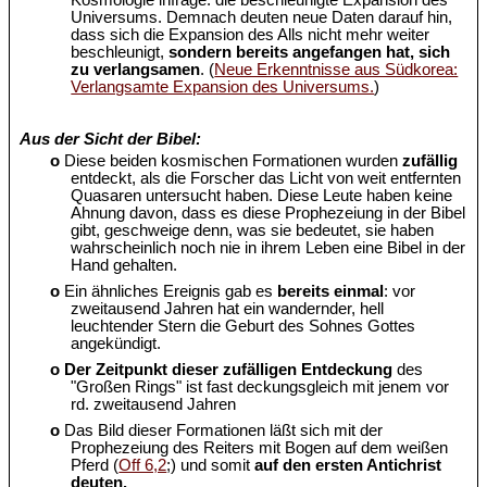
Kosmologie infrage: die beschleunigte Expansion des
Universums. Demnach deuten neue Daten darauf hin,
dass sich die Expansion des Alls nicht mehr weiter
beschleunigt,
sondern bereits angefangen hat, sich
zu verlangsamen
. (
Neue Erkenntnisse aus Südkorea:
Verlangsamte Expansion des Universums.
)
Aus der Sicht der Bibel:
o
Diese beiden kosmischen Formationen wurden
zufällig
entdeckt, als die Forscher das Licht von weit entfernten
Quasaren untersucht haben. Diese Leute haben keine
Ahnung davon, dass es diese Prophezeiung in der Bibel
gibt, geschweige denn, was sie bedeutet, sie haben
wahrscheinlich noch nie in ihrem Leben eine Bibel in der
Hand gehalten.
o
Ein ähnliches Ereignis gab es
bereits einmal
: vor
zweitausend Jahren hat ein wandernder, hell
leuchtender Stern die Geburt des Sohnes Gottes
angekündigt.
o
Der Zeitpunkt dieser zufälligen Entdeckung
des
"Großen Rings" ist fast deckungsgleich mit jenem vor
rd. zweitausend Jahren
o
Das Bild dieser Formationen läßt sich mit der
Prophezeiung des Reiters mit Bogen auf dem weißen
Pferd (
Off 6,2
;) und somit
auf den ersten Antichrist
deuten.