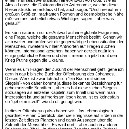
einem Fall selbstverständlich eine Antwort von Gott. Wie es
Alexia Lopez, die Doktorandin der Astronomie, welche diese
Riesenstrukturen entdecvkt hat, auch sagte: "Und ihre extrem
groß.en Größ.en, markanten Formen und kosmologische Nähe
müssen uns sicherlich etwas Wichtiges sagen – aber was
genau?".
Es kann natürlich nur die Antwort auf eine globale Frage sein,
eine Frage, welche die gesamte Menschheit betrifft. Gehen wir
also weiter und prüfen wir die gegenwärtige Lebenssituation der
Menschen, inwiefern wir hier Antworten auf Fragen suchen
könnten. International gesehen, haben wir derzeit natürlich
einige gefährliche Krisen und damit meine ich jetzt nicht den
Krieg Putins gegen die Ukraine.
Wenn es um Fragen der Zukunft der Menschheit geht, gehe ich
gern in das biblische Buch der Offenbarung des Johannes.
Dieses Werk ist zwar tatsächlich "ein Buch mit sieben
Siegeln"- von daher kommt ja diese bekannte Bezeichnung für
geheimnisvolle Schriften -, aber es hat diese sieben Siegeln
sozusagen als einzelne Kapiteln zum Inhalt und wenn man
interessiert ist und aufmerksam lesen kann, ist es keinesfalls
so "geheimnisvoll", wie da oft gesagt wird.
In dieser Offenbarung also haben wir – fast chronologisch
geordnet – einen Überblick über die Ereignisse auf Erden in der
letzten Zeit dieses Planeten und damit Aussagen über die
Zukunft der Menschheit. Es wird dort – aber auch in anderen