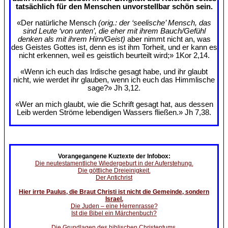
tatsächlich für den Menschen unvorstellbar schön sein.
«Der natürliche Mensch
(orig.: der ‘seelische’ Mensch, das
sind Leute ‘von unten’, die eher mit ihrem Bauch/Gefühl
denken als mit ihrem Hirn/Geist)
aber nimmt nicht an, was
des Geistes Gottes ist, denn es ist ihm Torheit, und er kann es
nicht erkennen, weil es geistlich beurteilt wird;» 1Kor 2,14.
«Wenn ich euch das Irdische gesagt habe, und ihr glaubt
nicht, wie werdet ihr glauben, wenn ich euch das Himmlische
sage?» Jh 3,12.
«Wer an mich glaubt, wie die Schrift gesagt hat, aus dessen
Leib werden Ströme lebendigen Wassers fließen.» Jh 7,38.
Vorangegangene Kuztexte der Infobox:
Die neutestamentliche Wiedergeburt in der Auferstehung.
Die göttliche Dreieinigkeit.
Der Antichrist
Hier irrte Paulus, die Braut Christi ist nicht die Gemeinde, sondern
Israel.
Die Juden – eine Herrenrasse?
Ist die Bibel ein Märchenbuch?
Die Grundlagen des biblischen Christentums.