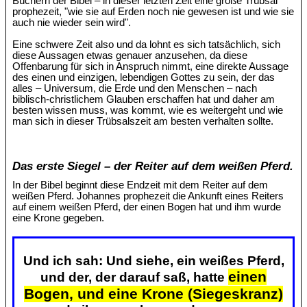
Büchern der Bibel – in dieser letzten Zeit eine große Trübsal
prophezeit, "wie sie auf Erden noch nie gewesen ist und wie sie
auch nie wieder sein wird".
Eine schwere Zeit also und da lohnt es sich tatsächlich, sich
diese Aussagen etwas genauer anzusehen, da diese
Offenbarung für sich in Anspruch nimmt, eine direkte Aussage
des einen und einzigen, lebendigen Gottes zu sein, der das
alles – Universum, die Erde und den Menschen – nach
biblisch-christlichem Glauben erschaffen hat und daher am
besten wissen muss, was kommt, wie es weitergeht und wie
man sich in dieser Trübsalszeit am besten verhalten sollte.
Das erste Siegel – der Reiter auf dem weißen Pferd.
In der Bibel beginnt diese Endzeit mit dem Reiter auf dem
weißen Pferd. Johannes prophezeit die Ankunft eines Reiters
auf einem weißen Pferd, der einen Bogen hat und ihm wurde
eine Krone gegeben.
Und ich sah: Und siehe, ein weißes Pferd,
einen
und der, der darauf saß, hatte
Bogen, und eine Krone (Siegeskranz)