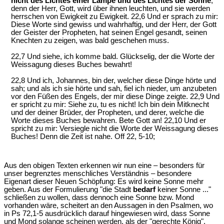
nicht des Lichtes einer Lampe und des Lichtes der Sonne
,
denn der Herr, Gott, wird über ihnen leuchten, und sie werden
herrschen von Ewigkeit zu Ewigkeit. 22,6 Und er sprach zu mir:
Diese Worte sind gewiss und wahrhaftig, und der Herr, der Gott
der Geister der Propheten, hat seinen Engel gesandt, seinen
Knechten zu zeigen, was bald geschehen muss.
22,7 Und siehe, ich komme bald. Glückselig, der die Worte der
Weissagung dieses Buches bewahrt!
22,8 Und ich, Johannes, bin der, welcher diese Dinge hörte und
sah; und als ich sie hörte und sah, fiel ich nieder, um anzubeten
vor den Füßen des Engels, der mir diese Dinge zeigte. 22,9 Und
er spricht zu mir: Siehe zu, tu es nicht! Ich bin dein Mitknecht
und der deiner Brüder, der Propheten, und derer, welche die
Worte dieses Buches bewahren. Bete Gott an! 22,10 Und er
spricht zu mir: Versiegle nicht die Worte der Weissagung dieses
Buches! Denn die Zeit ist nahe. Off 22, 5-10;
Aus den obigen Texten erkennen wir nun eine – besonders für
unser begrenztes menschliches Verständnis – besondere
Eigenart dieser Neuen Schöpfung: Es wird keine Sonne mehr
geben. Aus der Formulierung "die Stadt
bedarf
keiner Sonne ..."
schließen zu wollen, dass dennoch eine Sonne bzw. Mond
vorhanden wäre, scheitert an den Aussagen in den Psalmen, wo
in Ps 72,1-5 ausdrücklich darauf hingewiesen wird, dass Sonne
und Mond solange scheinen werden, als der "gerechte König",