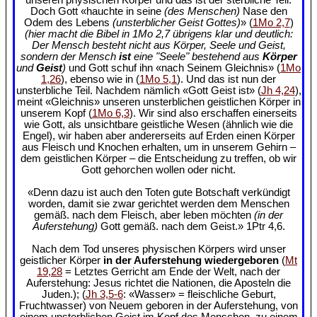
Doch Gott «hauchte in seine
(des Menschen)
Nase den
Odem des Lebens
(unsterblicher Geist Gottes)
» (
1Mo 2,7
)
(hier macht die Bibel in 1Mo 2,7 übrigens klar und deutlich:
Der Mensch besteht nicht aus Körper, Seele und Geist,
sondern der Mensch
ist
eine "Seele" bestehend aus
Körper
und
Geist
)
und Gott schuf ihn «nach Seinem Gleichnis» (
1Mo
1,26
), ebenso wie in (
1Mo 5,1
). Und das ist nun der
unsterbliche Teil. Nachdem nämlich «Gott Geist ist» (
Jh 4,24
),
meint «Gleichnis» unseren unsterblichen geistlichen Körper in
unserem Kopf (
1Mo 6,3
). Wir sind also erschaffen einerseits
wie Gott, als unsichtbare geistliche Wesen (ähnlich wie die
Engel), wir haben aber andererseits auf Erden einen Körper
aus Fleisch und Knochen erhalten, um in unserem Gehirn –
dem geistlichen Körper – die Entscheidung zu treffen, ob wir
Gott gehorchen wollen oder nicht.
«Denn dazu ist auch den Toten gute Botschaft verkündigt
worden, damit sie zwar gerichtet werden dem Menschen
gemäß. nach dem Fleisch, aber leben möchten
(in der
Auferstehung)
Gott gemäß. nach dem Geist.» 1Ptr 4,6.
Nach dem Tod unseres physischen Körpers wird unser
geistlicher Körper
in der Auferstehung wiedergeboren
(
Mt
19,28
= Letztes Gerricht am Ende der Welt, nach der
Auferstehung: Jesus richtet die Nationen, die Aposteln die
Juden.); (
Jh 3,5-6
: «Wasser» = fleischliche Geburt,
Fruchtwasser) von Neuem geboren in der Auferstehung, von
einem unsterblichen Geist im Kopf des Menschen, zu einem