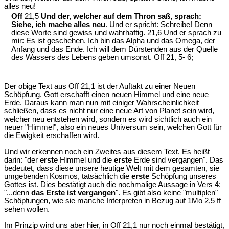
alles neu!
Off
21,5
Und der, welcher auf dem Thron saß, sprach:
Siehe, ich mache alles neu
. Und er spricht: Schreibe! Denn
diese Worte sind gewiss und wahrhaftig. 21,6 Und er sprach zu
mir: Es ist geschehen. Ich bin das Alpha und das Omega, der
Anfang und das Ende. Ich will dem Dürstenden aus der Quelle
des Wassers des Lebens geben umsonst. Off 21, 5- 6;
Der obige Text aus Off 21,1 ist der Auftakt zu einer Neuen
Schöpfung. Gott erschafft einen neuen Himmel und eine neue
Erde. Daraus kann man nun mit einiger Wahrscheinlichkeit
schließen, dass es nicht nur eine neue Art von Planet sein wird,
welcher neu entstehen wird, sondern es wird sichtlich auch ein
neuer "Himmel", also ein neues Universum sein, welchen Gott für
die Ewigkeit erschaffen wird.
Und wir erkennen noch ein Zweites aus diesem Text. Es heißt
darin: "der
erste
Himmel und die
erste
Erde sind vergangen". Das
bedeutet, dass diese unsere heutige Welt mit dem gesamten, sie
umgebenden Kosmos, tatsächlich die
erste
Schöpfung unseres
Gottes ist. Dies bestätigt auch die nochmalige Aussage in Vers 4:
"...denn
das Erste ist vergangen
". Es gibt also keine "multiplen"
Schöpfungen, wie sie manche Interpreten in Bezug auf 1Mo 2,5 ff
sehen wollen.
Im Prinzip wird uns aber hier, in Off 21,1 nur noch einmal bestätigt,