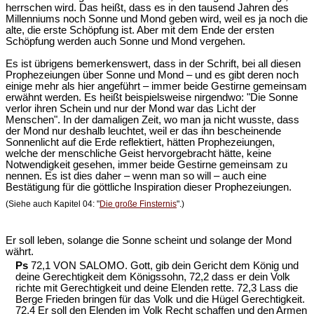
herrschen wird. Das heißt, dass es in den tausend Jahren des
Millenniums noch Sonne und Mond geben wird, weil es ja noch die
alte, die erste Schöpfung ist. Aber mit dem Ende der ersten
Schöpfung werden auch Sonne und Mond vergehen.
Es ist übrigens bemerkenswert, dass in der Schrift, bei all diesen
Prophezeiungen über Sonne und Mond – und es gibt deren noch
einige mehr als hier angeführt – immer beide Gestirne gemeinsam
erwähnt werden. Es heißt beispielsweise nirgendwo: "Die Sonne
verlor ihren Schein und nur der Mond war das Licht der
Menschen". In der damaligen Zeit, wo man ja nicht wusste, dass
der Mond nur deshalb leuchtet, weil er das ihn bescheinende
Sonnenlicht auf die Erde reflektiert, hätten Prophezeiungen,
welche der menschliche Geist hervorgebracht hätte, keine
Notwendigkeit gesehen, immer beide Gestirne gemeinsam zu
nennen. Es ist dies daher – wenn man so will – auch eine
Bestätigung für die göttliche Inspiration dieser Prophezeiungen.
(Siehe auch Kapitel 04: "
Die große Finsternis
".)
Er soll leben, solange die Sonne scheint und solange der Mond
währt.
Ps
72,1 VON SALOMO. Gott, gib dein Gericht dem König und
deine Gerechtigkeit dem Königssohn, 72,2 dass er dein Volk
richte mit Gerechtigkeit und deine Elenden rette. 72,3 Lass die
Berge Frieden bringen für das Volk und die Hügel Gerechtigkeit.
72,4 Er soll den Elenden im Volk Recht schaffen und den Armen