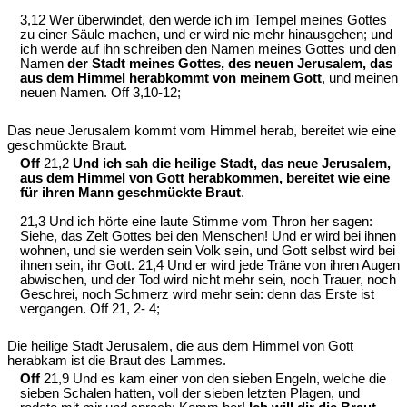
3,12 Wer überwindet, den werde ich im Tempel meines Gottes
zu einer Säule machen, und er wird nie mehr hinausgehen; und
ich werde auf ihn schreiben den Namen meines Gottes und den
Namen
der Stadt meines Gottes, des neuen Jerusalem, das
aus dem Himmel herabkommt von meinem Gott
, und meinen
neuen Namen. Off 3,10-12;
Das neue Jerusalem kommt vom Himmel herab, bereitet wie eine
geschmückte Braut.
Off
21,2
Und ich sah die heilige Stadt, das neue Jerusalem,
aus dem Himmel von Gott herabkommen, bereitet wie eine
für ihren Mann geschmückte Braut
.
21,3 Und ich hörte eine laute Stimme vom Thron her sagen:
Siehe, das Zelt Gottes bei den Menschen! Und er wird bei ihnen
wohnen, und sie werden sein Volk sein, und Gott selbst wird bei
ihnen sein, ihr Gott. 21,4 Und er wird jede Träne von ihren Augen
abwischen, und der Tod wird nicht mehr sein, noch Trauer, noch
Geschrei, noch Schmerz wird mehr sein: denn das Erste ist
vergangen. Off 21, 2- 4;
Die heilige Stadt Jerusalem, die aus dem Himmel von Gott
herabkam ist die Braut des Lammes.
Off
21,9 Und es kam einer von den sieben Engeln, welche die
sieben Schalen hatten, voll der sieben letzten Plagen, und