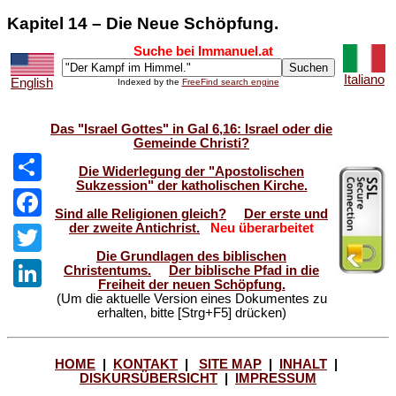
Kapitel 14 – Die Neue Schöpfung.
Suche bei Immanuel.at
Italiano
English
Indexed by the
FreeFind search engine
Das "Israel Gottes" in Gal 6,16: Israel oder die
Gemeinde Christi?
Die Widerlegung der "Apostolischen
Sukzession" der katholischen Kirche.
Share
Sind alle Religionen gleich?
Der erste und
der zweite Antichrist.
Neu überarbeitet
Facebook
Die Grundlagen des biblischen
Twitter
Christentums.
Der biblische Pfad in die
Freiheit der neuen Schöpfung.
(Um die aktuelle Version eines Dokumentes zu
LinkedIn
erhalten, bitte [Strg+F5] drücken)
HOME
|
KONTAKT
|
SITE MAP
|
INHALT
|
DISKURSÜBERSICHT
|
IMPRESSUM