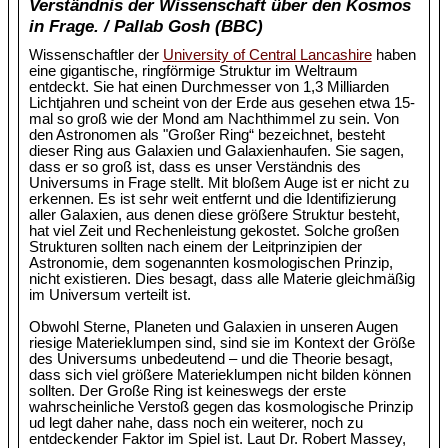
Verständnis der Wissenschaft über den Kosmos
in Frage. / Pallab Gosh (BBC)
Wissenschaftler der
University of Central Lancashire
haben
eine gigantische, ringförmige Struktur im Weltraum
entdeckt. Sie hat einen Durchmesser von 1,3 Milliarden
Lichtjahren und scheint von der Erde aus gesehen etwa 15-
mal so groß wie der Mond am Nachthimmel zu sein. Von
den Astronomen als "Großer Ring“ bezeichnet, besteht
dieser Ring aus Galaxien und Galaxienhaufen. Sie sagen,
dass er so groß ist, dass es unser Verständnis des
Universums in Frage stellt. Mit bloßem Auge ist er nicht zu
erkennen. Es ist sehr weit entfernt und die Identifizierung
aller Galaxien, aus denen diese größere Struktur besteht,
hat viel Zeit und Rechenleistung gekostet. Solche großen
Strukturen sollten nach einem der Leitprinzipien der
Astronomie, dem sogenannten kosmologischen Prinzip,
nicht existieren. Dies besagt, dass alle Materie gleichmäßig
im Universum verteilt ist.
Obwohl Sterne, Planeten und Galaxien in unseren Augen
riesige Materieklumpen sind, sind sie im Kontext der Größe
des Universums unbedeutend – und die Theorie besagt,
dass sich viel größere Materieklumpen nicht bilden können
sollten. Der Große Ring ist keineswegs der erste
wahrscheinliche Verstoß gegen das kosmologische Prinzip
ud legt daher nahe, dass noch ein weiterer, noch zu
entdeckender Faktor im Spiel ist. Laut Dr. Robert Massey,