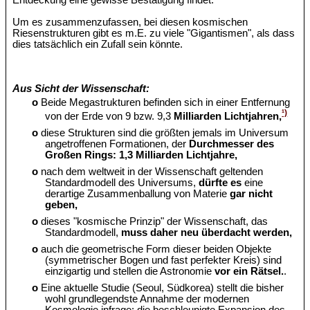
Entdeckung eine gewisse Bestätigung findet.
Um es zusammenzufassen, bei diesen kosmischen
Riesenstrukturen gibt es m.E. zu viele "Gigantismen", als dass
dies tatsächlich ein Zufall sein könnte.
Aus Sicht der Wissenschaft:
o
Beide Megastrukturen befinden sich in einer Entfernung
¹)
von der Erde von 9 bzw. 9,3
Milliarden Lichtjahren,
o
diese Strukturen sind die größten jemals im Universum
angetroffenen Formationen, der
Durchmesser des
Großen Rings: 1,3 Milliarden Lichtjahre,
o
nach dem weltweit in der Wissenschaft geltenden
Standardmodell des Universums,
dürfte es
eine
derartige Zusammenballung von Materie
gar nicht
geben,
o
dieses "kosmische Prinzip" der Wissenschaft, das
Standardmodell,
muss daher neu überdacht werden,
o
auch die geometrische Form dieser beiden Objekte
(symmetrischer Bogen und fast perfekter Kreis) sind
einzigartig und stellen die Astronomie
vor ein Rätsel.
.
o
Eine aktuelle Studie (Seoul, Südkorea) stellt die bisher
wohl grundlegendste Annahme der modernen