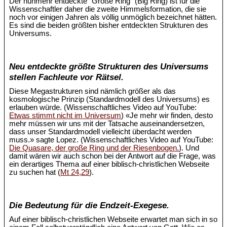
Der nunmehr entdeckte "Große Ring" (Big Ring) ist für die
Wissenschaftler daher die zweite Himmelsformation, die sie
noch vor einigen Jahren als völlig unmöglich bezeichnet hätten.
Es sind die beiden größten bisher entdeckten Strukturen des
Universums.
Neu entdeckte größte Strukturen des Universums
stellen Fachleute vor Rätsel.
Diese Megastrukturen sind nämlich größer als das
kosmologische Prinzip (Standardmodell des Universums) es
erlauben würde. (Wissenschaftliches Video auf YouTube:
Etwas stimmt nicht im Universum
) «Je mehr wir finden, desto
mehr müssen wir uns mit der Tatsache auseinandersetzen,
dass unser Standardmodell vielleicht überdacht werden
muss.» sagte Lopez. (Wissenschaftliches Video auf YouTube:
Die Quasare, der große Ring und der Riesenbogen.
). Und
damit wären wir auch schon bei der Antwort auf die Frage, was
ein derartiges Thema auf einer biblisch-christlichen Webseite
zu suchen hat (
Mt 24,29
).
Die Bedeutung für die Endzeit-Exegese.
Auf einer biblisch-christlichen Webseite erwartet man sich in so