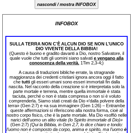
nascondi / mostra INFOBOX
INFOBOX
SULLA TERRA NON C’È ALCUN DIO SE NON L’UNICO
DIO VIVENTE DELLA BIBBIA!
(Questo è buono e gradito davanti a Dio, nostro Salvatore, il
quale vuole che tutti gli uomini siano salvati
e vengano alla
conoscenza della verità.
1Tim 2,3-4;)
A causa di traduzioni bibliche errate, la stragrande
maggioranza dei credenti cristiani ignora ancora oggi il fatto
che
tutti
gli esseri umani sono esseri immortali fin dalla
nascita. Nel racconto della creazione si è interpretata solo la
parte mortale e terrena, mentre quella immortale è stata
taciuta, perché o non è stata compresa o non si è voluto
comprenderla. Siamo stati creati da Dio «‘dalla polvere della
terra» (Gen 2:7) e «a sua immagine» (Gen 1:26) – Entrambe
queste affermazioni si riferiscono alla nostra forma, cioè al
nostro corpo fisico, che è la parte mortale. Ma Dio «soffiò nelle
narici dell’uomo un alito vitale
(lo Spirito immortale di Dio)»
(Gen 2:7)
(Qui la Bibbia, in Gen 2,7, lo dice chiaro e tondo:
l’uomo non è composto da corpo, anima e spirito, ma l’uomo
è