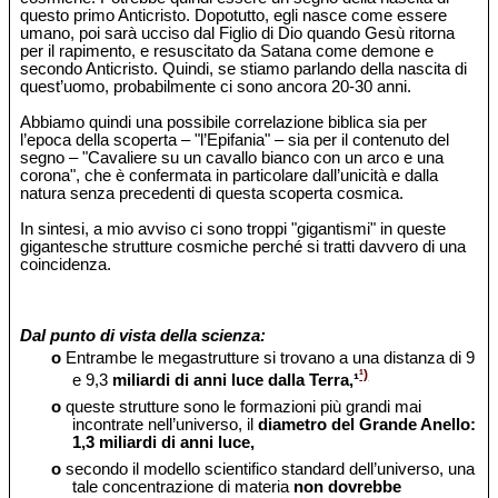
questo primo Anticristo. Dopotutto, egli nasce come essere
umano, poi sarà ucciso dal Figlio di Dio quando Gesù ritorna
per il rapimento, e resuscitato da Satana come demone e
secondo Anticristo. Quindi, se stiamo parlando della nascita di
quest’uomo, probabilmente ci sono ancora 20-30 anni.
Abbiamo quindi una possibile correlazione biblica sia per
l’epoca della scoperta – "l’Epifania" – sia per il contenuto del
segno – "Cavaliere su un cavallo bianco con un arco e una
corona", che è confermata in particolare dall’unicità e dalla
natura senza precedenti di questa scoperta cosmica.
In sintesi, a mio avviso ci sono troppi "gigantismi" in queste
gigantesche strutture cosmiche perché si tratti davvero di una
coincidenza.
Dal punto di vista della scienza:
o
Entrambe le megastrutture si trovano a una distanza di 9
¹)
e 9,3
miliardi di anni luce dalla Terra,¹
o
queste strutture sono le formazioni più grandi mai
incontrate nell’universo, il
diametro del Grande Anello:
1,3 miliardi di anni luce,
o
secondo il modello scientifico standard dell’universo, una
tale concentrazione di materia
non dovrebbe