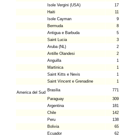
Isole Vergini (USA)
17
Haiti
11
Isole Cayman
9
Bermuda
8
Antigua e Barbuda
5
Saint Lucia
3
Aruba (NL)
2
Antille Olandesi
2
Anguilla
1
Martinica
1
Saint Kitts e Nevis
1
Saint Vincent e Grenadine
1
Brasilia
771
America del Sud
Paraguay
309
Argentina
181
Chile
142
Peru
138
Bolivia
65
Ecuador
62