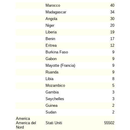
Marocco
40
Madagascar
34
Angola
30
Niger
20
Liberia
19
Benin
17
Eritrea
12
Burkina Faso
9
Gabon
9
Mayotte (Francia)
9
Ruanda
9
Libia
8
Mozambico
5
Gambia
3
Seychelles
3
Guinea
2
Sudan
2
America
America del
Stati Uniti
55502
Nord