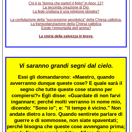
Chi è la "donna che partorì il figlio" in Apoc 12?
La seconda creazione di Dio.
La fede cristiana è una religione idolatra?
La confutazione della "successione apostolica" della Chiesa cattolica.
La transustanziazione della Chiesa cattolica
Esiste l’immortalità dell’anima?
La storia della salvezza in breve.
Vi saranno grandi segni dal cielo.
Essi gli domandarono: «Maestro, quando
avverranno dunque queste cose? E quale sarà il
segno che tutte queste cose stanno per
compiersi?» Egli disse: «Guardate di non farvi
ingannare; perché molti verranno in nome mio,
dicendo: "Sono io"; e: "Il tempo è vicino." Non
andate dietro a loro. Quando sentirete parlare di
guerre e di sommosse, non siate spaventati;
perché bisogna che queste cose avvengano prima;