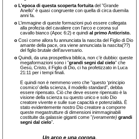
o
L’epoca di questa scoperta fortuita
del "Grande
Anello" è quasi congruente con quella di circa duemila
anni fa.
o
L’immagine di queste formazioni può essere collegata
alla profezia del cavaliere con l’arco e corona sul
cavallo bianco (Apoc 6:2) e quindi
al primo Anticristo.
o
Così come allora fu annunciata la nascita del Figlio di Dio
amante della pace, ora viene annunciata la nascita(??)
del figlio brutale dell’avversario.
o
Quindi, da una prospettiva biblica, non c’è dubbio: queste
megaformazioni sono i "
grandi segni dal cielo
" che
Gesù, Cristo, il Figlio di Dio, ci ha profetizzato in Luca
21:11 per i tempi finali.
E quindi non è nemmeno vero che "questo ‘principio
cosmico’ della scienza, il modello standard", debba
essere ripensato. Ciò che deve essere ripensato è la
visione della scienza su questo unico e solo Dio
creatore vivente e sulle sue capacità e potenzialità. È
stato evidentemente nostro Dio creatore a comporre
queste megastrutture di dimensioni inimmaginabili
costituite da galassie giganti come "
(veramente)
grandi
segni dal cielo
".
Un arco e una corona.