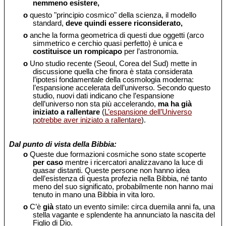
nemmeno esistere,
o
questo "principio cosmico" della scienza, il modello
standard,
deve quindi essere riconsiderato,
o
anche la forma geometrica di questi due oggetti (arco
simmetrico e cerchio quasi perfetto) è unica e
costituisce un rompicapo
per l’astronomia.
o
Uno studio recente (Seoul, Corea del Sud) mette in
discussione quella che finora è stata considerata
l’ipotesi fondamentale della cosmologia moderna:
l’espansione accelerata dell’universo. Secondo questo
studio, nuovi dati indicano che l’espansione
dell’universo non sta più accelerando,
ma ha già
iniziato a rallentare
(
L’espansione dell’Universo
potrebbe aver iniziato a rallentare
).
Dal punto di vista della Bibbia:
o
Queste due formazioni cosmiche sono state scoperte
per caso
mentre i ricercatori analizzavano la luce di
quasar distanti. Queste persone non hanno idea
dell’esistenza di questa profezia nella Bibbia, né tanto
meno del suo significato, probabilmente non hanno mai
tenuto in mano una Bibbia in vita loro.
o
C’è
già
stato un evento simile: circa duemila anni fa, una
stella vagante e splendente ha annunciato la nascita del
Figlio di Dio.