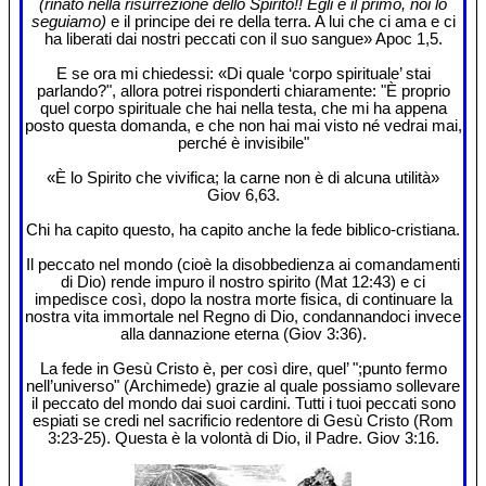
(rinato nella risurrezione dello Spirito!! Egli è il primo, noi lo
seguiamo)
e il principe dei re della terra. A lui che ci ama e ci
ha liberati dai nostri peccati con il suo sangue» Apoc 1,5.
E se ora mi chiedessi: «Di quale ‘corpo spirituale’ stai
parlando?", allora potrei risponderti chiaramente: "È proprio
quel corpo spirituale che hai nella testa, che mi ha appena
posto questa domanda, e che non hai mai visto né vedrai mai,
perché è invisibile"
«È lo Spirito che vivifica; la carne non è di alcuna utilità»
Giov 6,63.
Chi ha capito questo, ha capito anche la fede biblico-cristiana.
Il peccato nel mondo (cioè la disobbedienza ai comandamenti
di Dio) rende impuro il nostro spirito (Mat 12:43) e ci
impedisce così, dopo la nostra morte fisica, di continuare la
nostra vita immortale nel Regno di Dio, condannandoci invece
alla dannazione eterna (Giov 3:36).
La fede in Gesù Cristo è, per così dire, quel’ ";punto fermo
nell’universo" (Archimede) grazie al quale possiamo sollevare
il peccato del mondo dai suoi cardini. Tutti i tuoi peccati sono
espiati se credi nel sacrificio redentore di Gesù Cristo (Rom
3:23-25). Questa è la volontà di Dio, il Padre. Giov 3:16.