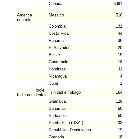
Canada
6381
America
Messico
510
centrale
Colombia
131
Costa Rica
44
Panama
36
El Salvador
20
Belize
19
Guatemala
18
Honduras
11
Nicaragua
4
Cuba
1
Isole
Trinidad e Tobago
164
Indie occidentali
Giamaica
129
Bahamas
50
Barbados
50
Puerto Rico (USA.)
33
Repubblica Dominicana
19
Grenada
18