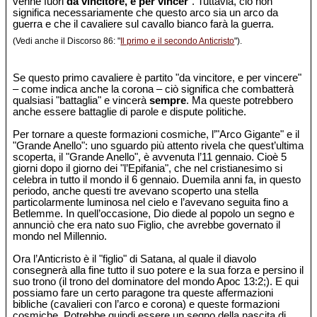
venne fuori
da vincitore, e per vincer
". Tuttavia, ciò non
significa necessariamente che questo arco sia un arco da
guerra e che il cavaliere sul cavallo bianco farà la guerra.
(Vedi anche il Discorso 86: "
Il primo e il secondo Anticristo
").
Se questo primo cavaliere è partito "da vincitore, e per vincere"
– come indica anche la corona – ciò significa che combatterà
qualsiasi "battaglia" e vincerà
sempre
. Ma queste potrebbero
anche essere battaglie di parole e dispute politiche.
Per tornare a queste formazioni cosmiche, l’"Arco Gigante" e il
"Grande Anello": uno sguardo più attento rivela che quest’ultima
scoperta, il "Grande Anello", è avvenuta l’11 gennaio. Cioè 5
giorni dopo il giorno dei "l’Epifania", che nel cristianesimo si
celebra in tutto il mondo il 6 gennaio. Duemila anni fa, in questo
periodo, anche questi tre avevano scoperto una stella
particolarmente luminosa nel cielo e l’avevano seguita fino a
Betlemme. In quell’occasione, Dio diede al popolo un segno e
annunciò che era nato suo Figlio, che avrebbe governato il
mondo nel Millennio.
Ora l’Anticristo è il "figlio" di Satana, al quale il diavolo
consegnerà alla fine tutto il suo potere e la sua forza e persino il
suo trono (il trono del dominatore del mondo Apoc 13:2;). E qui
possiamo fare un certo paragone tra queste affermazioni
bibliche (cavalieri con l’arco e corona) e queste formazioni
cosmiche. Potrebbe quindi essere un segno della nascita di