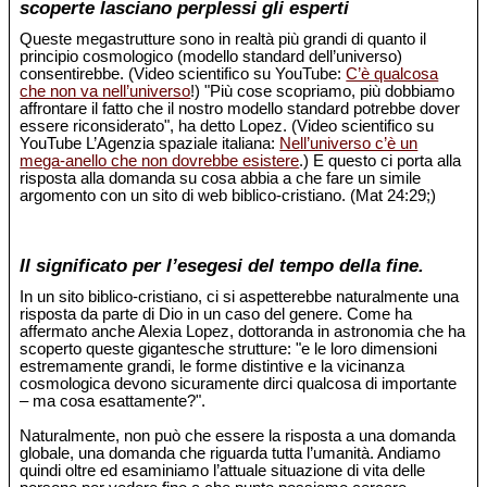
scoperte lasciano perplessi gli esperti
Queste megastrutture sono in realtà più grandi di quanto il
principio cosmologico (modello standard dell’universo)
consentirebbe. (Video scientifico su YouTube:
C’è qualcosa
che non va nell’universo
!) "Più cose scopriamo, più dobbiamo
affrontare il fatto che il nostro modello standard potrebbe dover
essere riconsiderato", ha detto Lopez. (Video scientifico su
YouTube L’Agenzia spaziale italiana:
Nell’universo c’è un
mega-anello che non dovrebbe esistere
.) E questo ci porta alla
risposta alla domanda su cosa abbia a che fare un simile
argomento con un sito di web biblico-cristiano. (Mat 24:29;)
Il significato per l’esegesi del tempo della fine.
In un sito biblico-cristiano, ci si aspetterebbe naturalmente una
risposta da parte di Dio in un caso del genere. Come ha
affermato anche Alexia Lopez, dottoranda in astronomia che ha
scoperto queste gigantesche strutture: "e le loro dimensioni
estremamente grandi, le forme distintive e la vicinanza
cosmologica devono sicuramente dirci qualcosa di importante
– ma cosa esattamente?".
Naturalmente, non può che essere la risposta a una domanda
globale, una domanda che riguarda tutta l’umanità. Andiamo
quindi oltre ed esaminiamo l’attuale situazione di vita delle