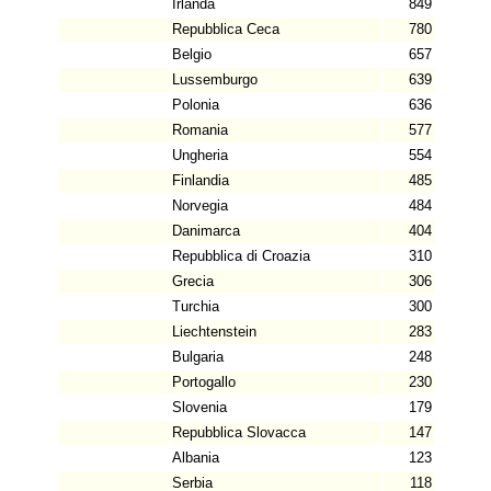
Irlanda
849
Repubblica Ceca
780
Belgio
657
Lussemburgo
639
Polonia
636
Romania
577
Ungheria
554
Finlandia
485
Norvegia
484
Danimarca
404
Repubblica di Croazia
310
Grecia
306
Turchia
300
Liechtenstein
283
Bulgaria
248
Portogallo
230
Slovenia
179
Repubblica Slovacca
147
Albania
123
Serbia
118