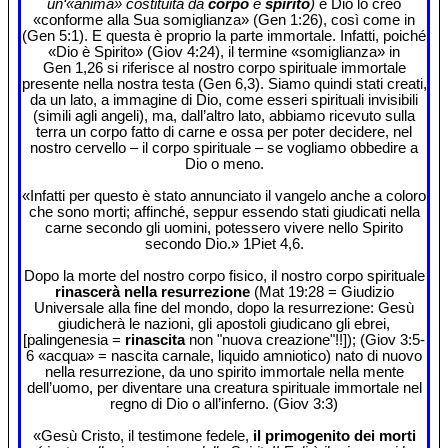
un‘«anima» costituita da
corpo
e
spirito
)
e Dio lo creò
«conforme alla Sua somiglianza» (Gen 1:26), così come in
(Gen 5:1). E questa è proprio la parte immortale. Infatti, poiché
«Dio è Spirito» (Giov 4:24), il termine «somiglianza» in
Gen 1,26 si riferisce al nostro corpo spirituale immortale
presente nella nostra testa (Gen 6,3). Siamo quindi stati creati,
da un lato, a immagine di Dio, come esseri spirituali invisibili
(simili agli angeli), ma, dall’altro lato, abbiamo ricevuto sulla
terra un corpo fatto di carne e ossa per poter decidere, nel
nostro cervello – il corpo spirituale – se vogliamo obbedire a
Dio o meno.
«Infatti per questo è stato annunciato il vangelo anche a coloro
che sono morti; affinché, seppur essendo stati giudicati nella
carne secondo gli uomini, potessero vivere nello Spirito
secondo Dio.» 1Piet 4,6.
Dopo la morte del nostro corpo fisico, il nostro corpo spirituale
rinascerà nella resurrezione
(Mat 19:28 = Giudizio
Universale alla fine del mondo, dopo la resurrezione: Gesù
giudicherà le nazioni, gli apostoli giudicano gli ebrei,
[palingenesia =
rinascita
non "nuova creazione"!!]); (Giov 3:5-
6 «acqua» = nascita carnale, liquido amniotico) nato di nuovo
nella resurrezione, da uno spirito immortale nella mente
dell’uomo, per diventare una creatura spirituale immortale nel
regno di Dio o all’inferno. (Giov 3:3)
«Gesù Cristo, il testimone fedele,
il primogenito dei morti