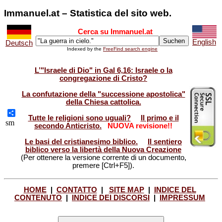
Immanuel.at – Statistica del sito web.
Cerca su Immanuel.at
English
Deutsch
Indexed by the
FreeFind search engine
L’"Israele di Dio" in Gal 6,16: Israele o la
congregazione di Cristo?
La confutazione della "successione apostolica"
della Chiesa cattolica.
Tutte le religioni sono uguali?
Il primo e il
Share
sm
secondo Anticristo.
NUOVA revisione!!
Le basi del cristianesimo biblico.
Il sentiero
biblico verso la libertà della Nuova Creazione
(Per ottenere la versione corrente di un documento,
premere [Ctrl+F5]).
HOME
|
CONTATTO
|
SITE MAP
|
INDICE DEL
CONTENUTO
|
INDICE DEI DISCORSI
|
IMPRESSUM