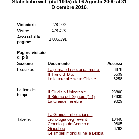
Statistiche web (dal 1995) dal 6 Agosto 2000 al 31
Dicembre 2016.
Visitatori:
278.209
Visite:
478.428
Accessi alle
1,005.291
pagine:
Pagine visitato
di
più
:
Sezione
Documento
Accessi
Excursus:
La prima e la seconda morte.
8878
Il Trono di Dio.
6539
Le lettere alle sette Chiese.
6258
La fine dei
Il Giudizio Universale
28800
tempi:
Il Ritorno del Signore (1-4)
12830
La Grande Tenebra
9829
La Grande Tribolazione –
Tabelle:
cronologia degli eventi
10440
Cronologia da Adamo a
9885
Giacobbe
6782
Gli Imperi mondiali nella Bibbia