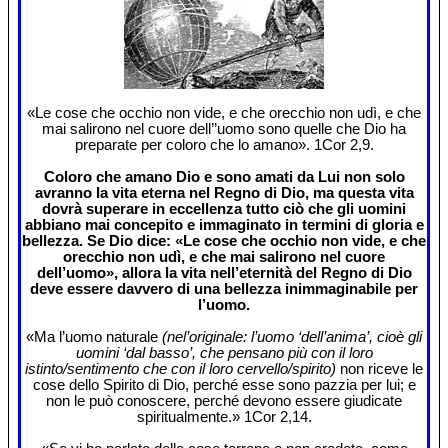
«Le cose che occhio non vide, e che orecchio non udì, e che
mai salirono nel cuore dell’’uomo sono quelle che Dio ha
preparate per coloro che lo amano». 1Cor 2,9.
Coloro che amano Dio e sono amati da Lui non solo
avranno la vita eterna nel Regno di Dio, ma questa vita
dovrà superare in eccellenza tutto ciò che gli uomini
abbiano mai concepito e immaginato in termini di gloria e
bellezza. Se Dio dice: «Le cose che occhio non vide, e che
orecchio non udì, e che mai salirono nel cuore
dell’uomo», allora la vita nell’eternità del Regno di Dio
deve essere davvero di una bellezza inimmaginabile per
l’uomo.
«Ma l’uomo naturale
(nel’originale: l’uomo ‘dell’anima’, cioè gli
uomini ‘dal basso’, che pensano più con il loro
istinto/sentimento che con il loro cervello/spirito)
non riceve le
cose dello Spirito di Dio, perché esse sono pazzia per lui; e
non le può conoscere, perché devono essere giudicate
spiritualmente.» 1Cor 2,14.