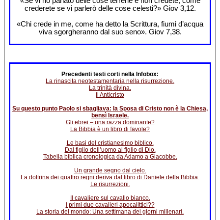
«Se vi ho parlato delle cose terrene e non credete, come
crederete se vi parlerò delle cose celesti?» Giov 3,12.
«Chi crede in me, come ha detto la Scrittura, fiumi d’acqua
viva sgorgheranno dal suo seno». Giov 7,38.
Precedenti testi corti nella Infobox:
La rinascita neotestamentaria nella risurrezione.
La trinità divina.
Il Anticristo
Su questo punto Paolo si sbagliava: la Sposa di Cristo non è la Chiesa,
bensì Israele.
Gli ebrei – una razza dominante?
La Bibbia è un libro di favole?
Le basi del cristianesimo biblico.
Dal figlio dell’uomo al figlio di Dio.
Tabella biblica cronologica da Adamo a Giacobbe.
Un grande segno dal cielo.
La dottrina dei quattro regni deriva dal libro di Daniele della Bibbia.
Le risurrezioni.
Il cavaliere sul cavallo bianco.
I primi due cavalieri apocalittici??
La storia del mondo: Una settimana dei giorni millenari.