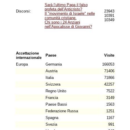
Sarà l’ultimo Papa il falso
profeta dell’Anticristo?
Discorsi:
23943
Il "movimento di Israele" nelle
10391
comunità cristiane.
10349
Chi sono i 24 Anziani
nell’Apocalisse di Giovanni?
Accettazione
Paese
Visite
internazionale
Europa
Germania
166053
Austria
71406
Italia
71866
Svizzera
42257
Regno Unito
7522
Francia
3149
Paese Bassi
1563
Federazione Russa
1251
Spagna
1167
Svezia
991