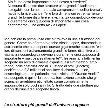
Ma è una cosa importante e non riesco a crederci". –
Nessuna di queste due strutture ultra-grandi è facilmente
spiegabile con la nostra attuale comprensione dell’universo",
ha detto la ricercatrice, "e le loro dimensioni estremamente
grandi, le forme distintive e la vicinanza cosmologica devono
sicuramente dirci qualcosa di importante – ma cosa
esattamente?", ha detto Alexia Lopez.
Ma non era la prima volta che si trovava in una situazione del
genere. Come ha affermato anche Alexia Lopez, dottoranda in
astronomia che ha scoperto queste gigantesche strutture: "e le
loro dimensioni estremamente grandi, le forme distintive e la
vicinanza cosmologica devono sicuramente dirci qualcosa di
importante – ma cosa esattamente?".Tre anni fa, infatti, lei ha
scoperto un arco di galassie giganti quasi simmetrico (arco
rande) nella costellazione di "Custode di orsi" (Bootes),
anch’essa a 9,3 miliardi di anni luce di distanza – cioè,
cosmologicamente parlando, molto vicina. Il "Grande Anello"
ora scoperto è quindi la seconda formazione celeste che gli
scienziati avrebbero etichettato come completamente
impossibile solo pochi anni fa. Si tratta delle due strutture più
grandi dell’universo scoperte finora.
Le strutture più grandi dell’universo appena