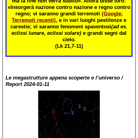
ma la fine non verrà subito». Allora disse loro:
«Insorgerà nazione contro nazione e regno contro
regno; vi saranno grandi terremoti
(Google:
Terremoti recenti)
, e in vari luoghi pestilenze e
carestie; vi saranno fenomeni spaventosi
(ad es.
eclissi lunare, eclissi solare)
e grandi segni dal
cielo.
(Lk 21,7-11)
Le megastrutture appena scoperte e l’universo /
Report 2024-01-11