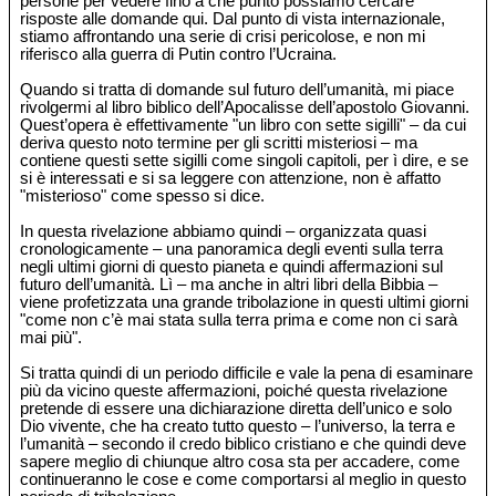
persone per vedere fino a che punto possiamo cercare
risposte alle domande qui. Dal punto di vista internazionale,
stiamo affrontando una serie di crisi pericolose, e non mi
riferisco alla guerra di Putin contro l’Ucraina.
Quando si tratta di domande sul futuro dell’umanità, mi piace
rivolgermi al libro biblico dell’Apocalisse dell’apostolo Giovanni.
Quest’opera è effettivamente "un libro con sette sigilli" – da cui
deriva questo noto termine per gli scritti misteriosi – ma
contiene questi sette sigilli come singoli capitoli, per ì dire, e se
si è interessati e si sa leggere con attenzione, non è affatto
"misterioso" come spesso si dice.
In questa rivelazione abbiamo quindi – organizzata quasi
cronologicamente – una panoramica degli eventi sulla terra
negli ultimi giorni di questo pianeta e quindi affermazioni sul
futuro dell’umanità. Lì – ma anche in altri libri della Bibbia –
viene profetizzata una grande tribolazione in questi ultimi giorni
"come non c’è mai stata sulla terra prima e come non ci sarà
mai più".
Si tratta quindi di un periodo difficile e vale la pena di esaminare
più da vicino queste affermazioni, poiché questa rivelazione
pretende di essere una dichiarazione diretta dell’unico e solo
Dio vivente, che ha creato tutto questo – l’universo, la terra e
l’umanità – secondo il credo biblico cristiano e che quindi deve
sapere meglio di chiunque altro cosa sta per accadere, come
continueranno le cose e come comportarsi al meglio in questo