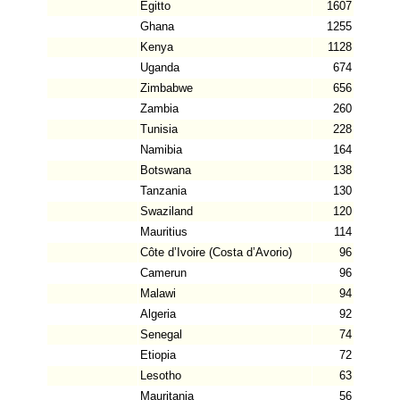
Egitto
1607
Ghana
1255
Kenya
1128
Uganda
674
Zimbabwe
656
Zambia
260
Tunisia
228
Namibia
164
Botswana
138
Tanzania
130
Swaziland
120
Mauritius
114
Côte d’Ivoire (Costa d’Avorio)
96
Camerun
96
Malawi
94
Algeria
92
Senegal
74
Etiopia
72
Lesotho
63
Mauritania
56