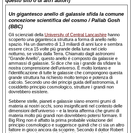
questo sito o di altri autori)
Un gigantesco anello di galassie sfida la comune
concezione scientifica del cosmo / Pallab Gosh
(BBC)
Gli scienziati della
University of Central Lancashire
hanno
scoperto una gigantesca struttura a forma di anello nello
spazio. Ha un diametro di 1,3 miliardi di anni luce e sembra
essere circa 15 volte più grande della luna nel cielo
notturno, se vista dalla Terra. Chiamato dagli astronomi
"Grande Anello", questo anello è composto da galassie e
ammassi di galassie. Si dice che sia ì grande da sfidare la
nostra comprensione dell’universo. È molto lontano e
l’identificazione di tutte le galassie che compongono questa
grande struttura ha richiesto molto tempo e potenza di
calcolo. Secondo uno dei principi guida dell’astronomia, il
cosiddetto principio cosmologico, strutture ì grandi non
dovrebbero esistere.
Sebbene stelle, pianeti e galassie siano enormi grumi di
materia ai nostri occhi, sono insignificanti nel contesto delle
dimensioni dell’universo – e la teoria afferma che grumi di
materia molto più grandi non dovrebbero potersi formare. Il
Big Ring non è affatto la prima probabile violazione del
principio cosmologico e suggerisce quindi che ci sia un altro
fattore in gioco ancora da scoprire. Secondo il dottor Robert