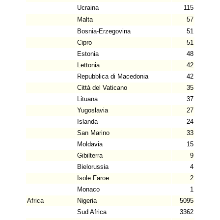
Ucraina
115
Malta
57
Bosnia-Erzegovina
51
Cipro
51
Estonia
48
Lettonia
42
Repubblica di Macedonia
42
Città del Vaticano
35
Lituana
37
Yugoslavia
27
Islanda
24
San Marino
33
Moldavia
15
Gibilterra
9
Bielorussia
4
Isole Faroe
2
Monaco
1
Africa
Nigeria
5095
Sud Africa
3362