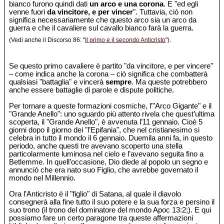
bianco furono quindi dati
un arco e una corona
. E "ed egli
venne fuori
da vincitore, e per vincer
". Tuttavia, ciò non
significa necessariamente che questo arco sia un arco da
guerra e che il cavaliere sul cavallo bianco farà la guerra.
(Vedi anche il Discorso 86: "
Il primo e il secondo Anticristo
").
Se questo primo cavaliere è partito "da vincitore, e per vincere"
– come indica anche la corona – ciò significa che combatterà
qualsiasi "battaglia" e vincerà
sempre
. Ma queste potrebbero
anche essere battaglie di parole e dispute politiche.
Per tornare a queste formazioni cosmiche, l’"Arco Gigante" e il
"Grande Anello": uno sguardo più attento rivela che quest’ultima
scoperta, il "Grande Anello", è avvenuta l’11 gennaio. Cioè 5
giorni dopo il giorno dei "l’Epifania", che nel cristianesimo si
celebra in tutto il mondo il 6 gennaio. Duemila anni fa, in questo
periodo, anche questi tre avevano scoperto una stella
particolarmente luminosa nel cielo e l’avevano seguita fino a
Betlemme. In quell’occasione, Dio diede al popolo un segno e
annunciò che era nato suo Figlio, che avrebbe governato il
mondo nel Millennio.
Ora l’Anticristo è il "figlio" di Satana, al quale il diavolo
consegnerà alla fine tutto il suo potere e la sua forza e persino il
suo trono (il trono del dominatore del mondo Apoc 13:2;). E qui
possiamo fare un certo paragone tra queste affermazioni