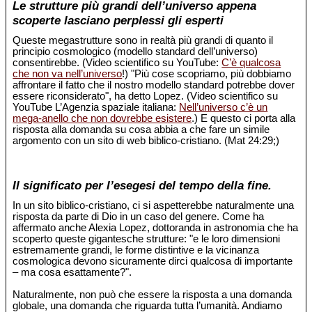
Le strutture più grandi dell’universo appena
scoperte lasciano perplessi gli esperti
Queste megastrutture sono in realtà più grandi di quanto il
principio cosmologico (modello standard dell’universo)
consentirebbe. (Video scientifico su YouTube:
C’è qualcosa
che non va nell’universo
!) "Più cose scopriamo, più dobbiamo
affrontare il fatto che il nostro modello standard potrebbe dover
essere riconsiderato", ha detto Lopez. (Video scientifico su
YouTube L’Agenzia spaziale italiana:
Nell’universo c’è un
mega-anello che non dovrebbe esistere
.) E questo ci porta alla
risposta alla domanda su cosa abbia a che fare un simile
argomento con un sito di web biblico-cristiano. (Mat 24:29;)
Il significato per l’esegesi del tempo della fine.
In un sito biblico-cristiano, ci si aspetterebbe naturalmente una
risposta da parte di Dio in un caso del genere. Come ha
affermato anche Alexia Lopez, dottoranda in astronomia che ha
scoperto queste gigantesche strutture: "e le loro dimensioni
estremamente grandi, le forme distintive e la vicinanza
cosmologica devono sicuramente dirci qualcosa di importante
– ma cosa esattamente?".
Naturalmente, non può che essere la risposta a una domanda
globale, una domanda che riguarda tutta l’umanità. Andiamo