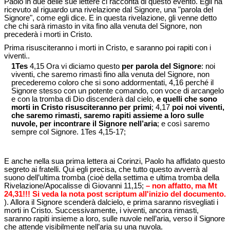
Paolo in due delle sue lettere ci racconta di questo evento. Egli ha
ricevuto al riguardo una rivelazione dal Signore, una "parola del
Signore", come egli dice. E in questa rivelazione, gli venne detto
che chi sarà rimasto in vita fino alla venuta del Signore, non
precederà i morti in Cristo.
Prima risusciteranno i morti in Cristo, e saranno poi rapiti con i
viventi..
1Tes
4,15 Ora vi diciamo questo
per parola del Signore
: noi
viventi, che saremo rimasti fino alla venuta del Signore, non
precederemo coloro che si sono addormentati, 4,16 perché il
Signore stesso con un potente comando, con voce di arcangelo
e con la tromba di Dio discenderà dal cielo,
e quelli che sono
morti in Cristo risusciteranno per primi
; 4,17
poi noi viventi,
che saremo rimasti, saremo rapiti assieme a loro sulle
nuvole, per incontrare il Signore nell’aria
; e così saremo
sempre col Signore. 1Tes 4,15-17;
E anche nella sua prima lettera ai Corinzi, Paolo ha affidato questo
segreto ai fratelli. Qui egli precisa, che tutto questo avverrà al
suono dell’ultima tromba (cioè della settima e ultima tromba della
Rivelazione/Apocalisse di Giovanni 11,15;
– non affatto, ma Mt
24,31!!! Si veda la nota post scriptum all'inizio del documento.
). Allora il Signore scenderà dalcielo, e prima saranno risvegliati i
morti in Cristo. Successivamente, i viventi, ancora rimasti,
saranno rapiti insieme a loro, sulle nuvole nell’aria, verso il Signore
che attende visibilmente nell’aria su una nuvola.