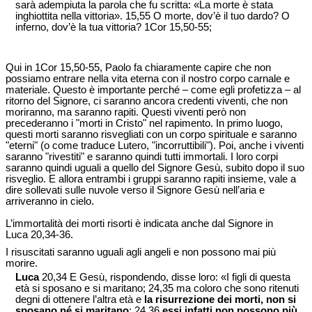
sarà adempiuta la parola che fu scritta: «La morte è stata
inghiottita nella vittoria». 15,55 O morte, dov’è il tuo dardo? O
inferno, dov’è la tua vittoria? 1Cor 15,50-55;
Qui in 1Cor 15,50-55, Paolo fa chiaramente capire che non
possiamo entrare nella vita eterna con il nostro corpo carnale e
materiale. Questo è importante perché – come egli profetizza – al
ritorno del Signore, ci saranno ancora credenti viventi, che non
moriranno, ma saranno rapiti. Questi viventi però non
precederanno i "morti in Cristo" nel rapimento. In primo luogo,
questi morti saranno risvegliati con un corpo spirituale e saranno
"eterni" (o come traduce Lutero, "incorruttibili"). Poi, anche i viventi
saranno "rivestiti" e saranno quindi tutti immortali. I loro corpi
saranno quindi uguali a quello del Signore Gesù, subito dopo il suo
risveglio. E allora entrambi i gruppi saranno rapiti insieme, vale a
dire sollevati sulle nuvole verso il Signore Gesù nell’aria e
arriveranno in cielo.
L’immortalità dei morti risorti è indicata anche dal Signore in
Luca 20,34-36.
I risuscitati saranno uguali agli angeli e non possono mai più
morire.
Luca
20,34 E Gesù, rispondendo, disse loro: «I figli di questa
età si sposano e si maritano; 24,35 ma coloro che sono ritenuti
degni di ottenere l’altra età e
la risurrezione dei morti, non si
sposano né si maritano
; 24,36
essi infatti non possono più