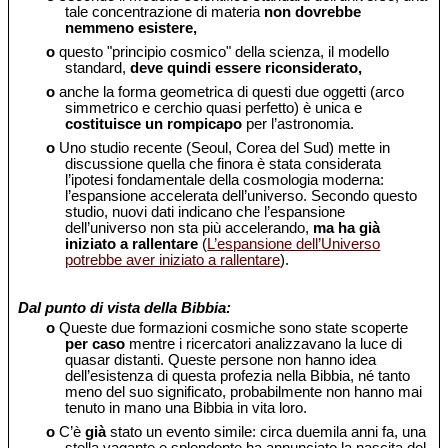
tale concentrazione di materia
non dovrebbe
nemmeno esistere,
o
questo "principio cosmico" della scienza, il modello
standard,
deve quindi essere riconsiderato,
o
anche la forma geometrica di questi due oggetti (arco
simmetrico e cerchio quasi perfetto) è unica e
costituisce un rompicapo
per l’astronomia.
o
Uno studio recente (Seoul, Corea del Sud) mette in
discussione quella che finora è stata considerata
l’ipotesi fondamentale della cosmologia moderna:
l’espansione accelerata dell’universo. Secondo questo
studio, nuovi dati indicano che l’espansione
dell’universo non sta più accelerando,
ma ha già
iniziato a rallentare
(
L’espansione dell’Universo
potrebbe aver iniziato a rallentare
).
Dal punto di vista della Bibbia:
o
Queste due formazioni cosmiche sono state scoperte
per caso
mentre i ricercatori analizzavano la luce di
quasar distanti. Queste persone non hanno idea
dell’esistenza di questa profezia nella Bibbia, né tanto
meno del suo significato, probabilmente non hanno mai
tenuto in mano una Bibbia in vita loro.
o
C’è
già
stato un evento simile: circa duemila anni fa, una