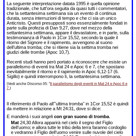
La seguente interpretazione datata 1995 è quella opinione
tradizionale, che tutt’ora seguita da quasi tutti i commentatori,
che la settantesima settimana sia un evento di continua
durata, senza interruzioni di tempo e che ci sia un unico
Anticristo. Questi presupposti sono essenzialmente fondati in
parte sulla profezia di Dan 9,27, dove nel mezzo della
settantesima settimana, appare il devastatore, e in parte, sulla
testimonianza di Paolo in 1Cor 15,52, secondo la quale il
ritorno del Signore e il rapimento, avvengono al suono
dell’ultima tromba; che si ritiene sia la settima tromba nei
giudizi delle trombe (Apoc 10,7).
Recenti studi hanno però portato a riconoscere che esiste un
parallelismo di eventi tra Mat 24 e Apoc 6 e 7, che spostano
inevitabilmente il ritorno e il rapimento in Apoc 6,12-17 (6.
Sigillo) e quindi interrompono lì, la settantesima settimana.
(Vedi anche Discorso 05: "
Il parallelismo degli eventi in Mat 24 e Apoc 6 e
7.
)
Il riferimento di Paolo all’"ultima tromba" in 1Cor 15,52 è quindi
da mettere in relazione a Mt 24:31, dove si dice:
E manderà i suoi angeli
con gran suono di tromba
.
Mat
24,30 Allora apparirà nel cielo il segno del Figlio
dell’uomo; e allora tutte le tribù della terra faranno cordoglio
e vedranno il Figlio dell’uomo venire sulle nuvole del cielo