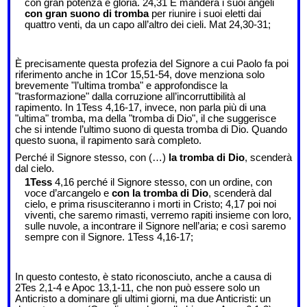
con gran potenza e gloria. 24,31 E manderà i suoi angeli
con gran suono di tromba
per riunire i suoi eletti dai
quattro venti, da un capo all’altro dei cieli. Mat 24,30-31;
È precisamente questa profezia del Signore a cui Paolo fa poi
riferimento anche in 1Cor 15,51-54, dove menziona solo
brevemente "l’ultima tromba" e approfondisce la
"trasformazione" dalla corruzione all’incorruttibilità al
rapimento. In 1Tess 4,16-17, invece, non parla più di una
"ultima" tromba, ma della "tromba di Dio", il che suggerisce
che si intende l’ultimo suono di questa tromba di Dio. Quando
questo suona, il rapimento sarà completo.
Perché il Signore stesso, con (…)
la tromba di Dio
, scenderà
dal cielo.
1Tess
4,16 perché il Signore stesso, con un ordine, con
voce d’arcangelo e
con la tromba di Dio
, scenderà dal
cielo, e prima risusciteranno i morti in Cristo; 4,17 poi noi
viventi, che saremo rimasti, verremo rapiti insieme con loro,
sulle nuvole, a incontrare il Signore nell’aria; e così saremo
sempre con il Signore. 1Tess 4,16-17;
In questo contesto, è stato riconosciuto, anche a causa di
2Tes 2,1-4 e Apoc 13,1-11, che non può essere solo un
Anticristo a dominare gli ultimi giorni, ma due Anticristi: un