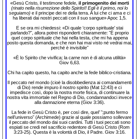
«Gesù Cristo, il testimone fedele,
il primogenito dei morti
(rinato nella risurrezione dello Spirito!! Egli è il primo, noi lo
seguiamo)
e il principe dei re della terra. A lui che ci ama e ci
ha liberati dai nostri peccati con il suo sangue» Apoc 1,5.
E se ora mi chiedessi: «Di quale ‘corpo spirituale’ stai
parlando?", allora potrei risponderti chiaramente: "È proprio
quel corpo spirituale che hai nella testa, che mi ha appena
posto questa domanda, e che non hai mai visto né vedrai mai,
perché è invisibile"
«È lo Spirito che vivifica; la carne non è di alcuna utilità»
Giov 6,63.
Chi ha capito questo, ha capito anche la fede biblico-cristiana.
Il peccato nel mondo (cioè la disobbedienza ai comandamenti
di Dio) rende impuro il nostro spirito (Mat 12:43) e ci
impedisce così, dopo la nostra morte fisica, di continuare la
nostra vita immortale nel Regno di Dio, condannandoci invece
alla dannazione eterna (Giov 3:36).
La fede in Gesù Cristo è, per così dire, quel’ ";punto fermo
nell’universo" (Archimede) grazie al quale possiamo sollevare
il peccato del mondo dai suoi cardini. Tutti i tuoi peccati sono
espiati se credi nel sacrificio redentore di Gesù Cristo (Rom
3:23-25). Questa è la volontà di Dio, il Padre. Giov 3:16.