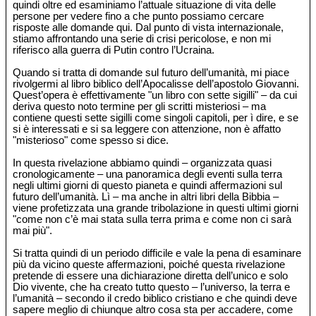
quindi oltre ed esaminiamo l’attuale situazione di vita delle
persone per vedere fino a che punto possiamo cercare
risposte alle domande qui. Dal punto di vista internazionale,
stiamo affrontando una serie di crisi pericolose, e non mi
riferisco alla guerra di Putin contro l’Ucraina.
Quando si tratta di domande sul futuro dell’umanità, mi piace
rivolgermi al libro biblico dell’Apocalisse dell’apostolo Giovanni.
Quest’opera è effettivamente "un libro con sette sigilli" – da cui
deriva questo noto termine per gli scritti misteriosi – ma
contiene questi sette sigilli come singoli capitoli, per ì dire, e se
si è interessati e si sa leggere con attenzione, non è affatto
"misterioso" come spesso si dice.
In questa rivelazione abbiamo quindi – organizzata quasi
cronologicamente – una panoramica degli eventi sulla terra
negli ultimi giorni di questo pianeta e quindi affermazioni sul
futuro dell’umanità. Lì – ma anche in altri libri della Bibbia –
viene profetizzata una grande tribolazione in questi ultimi giorni
"come non c’è mai stata sulla terra prima e come non ci sarà
mai più".
Si tratta quindi di un periodo difficile e vale la pena di esaminare
più da vicino queste affermazioni, poiché questa rivelazione
pretende di essere una dichiarazione diretta dell’unico e solo
Dio vivente, che ha creato tutto questo – l’universo, la terra e
l’umanità – secondo il credo biblico cristiano e che quindi deve
sapere meglio di chiunque altro cosa sta per accadere, come