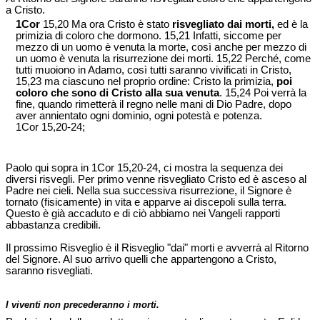
a Cristo.
1Cor
15,20 Ma ora Cristo è stato
risvegliato dai morti,
ed è la
primizia di coloro che dormono. 15,21 Infatti, siccome per
mezzo di un uomo è venuta la morte, così anche per mezzo di
un uomo è venuta la risurrezione dei morti. 15,22 Perché, come
tutti muoiono in Adamo, così tutti saranno vivificati in Cristo,
15,23 ma ciascuno nel proprio ordine: Cristo la primizia,
poi
coloro che sono di Cristo alla sua venuta
. 15,24 Poi verrà la
fine, quando rimetterà il regno nelle mani di Dio Padre, dopo
aver annientato ogni dominio, ogni potestà e potenza.
1Cor 15,20-24;
Paolo qui sopra in 1Cor 15,20-24, ci mostra la sequenza dei
diversi risvegli. Per primo venne risvegliato Cristo ed è asceso al
Padre nei cieli. Nella sua successiva risurrezione, il Signore è
tornato (fisicamente) in vita e apparve ai discepoli sulla terra.
Questo è già accaduto e di ciò abbiamo nei Vangeli rapporti
abbastanza credibili.
Il prossimo Risveglio è il Risveglio "dai" morti e avverrà al Ritorno
del Signore. Al suo arrivo quelli che appartengono a Cristo,
saranno risvegliati.
I viventi non precederanno i morti.