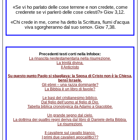
«Se vi ho parlato delle cose terrene e non credete, come
crederete se vi parlerò delle cose celesti?» Giov 3,12.
«Chi crede in me, come ha detto la Scrittura, fiumi d’acqua
viva sgorgheranno dal suo seno». Giov 7,38.
Precedenti testi corti nella Infobox:
La rinascita neotestamentaria nella risurrezione.
La trinità divina.
Il Anticristo
Su questo punto Paolo si sbagliava: la Sposa di Cristo non è la Chiesa,
bensì Israele.
Gli ebrei – una razza dominante?
La Bibbia è un libro di favole?
Le basi del cristianesimo biblico.
Dal figlio dell’uomo al figlio di Dio.
Tabella biblica cronologica da Adamo a Giacobbe.
Un grande segno dal cielo.
La dottrina dei quattro regni deriva dal libro di Daniele della Bibbia.
Le risurrezioni.
Il cavaliere sul cavallo bianco.
I primi due cavalieri apocalittici??