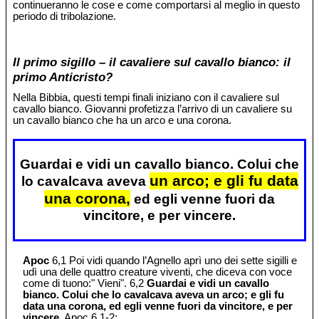
continueranno le cose e come comportarsi al meglio in questo
periodo di tribolazione.
Il primo sigillo – il cavaliere sul cavallo bianco: il
primo Anticristo?
Nella Bibbia, questi tempi finali iniziano con il cavaliere sul
cavallo bianco. Giovanni profetizza l’arrivo di un cavaliere su
un cavallo bianco che ha un arco e una corona.
Guardai e vidi un cavallo bianco. Colui che
un arco; e gli fu data
lo cavalcava aveva
una corona,
ed egli venne fuori da
vincitore, e per vincere.
Apoc
6,1 Poi vidi quando l’Agnello aprì uno dei sette sigilli e
udì una delle quattro creature viventi, che diceva con voce
come di tuono:" Vieni". 6,2
Guardai e vidi un cavallo
bianco. Colui che lo cavalcava aveva un arco; e gli fu
data una corona, ed egli venne fuori da vincitore, e per
vincere.
Apoc 6,1-2;