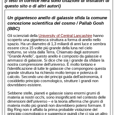
(I testi in cornice nera sono citazioni di visitatori di
questo sito o di altri autori)
Un gigantesco anello di galassie sfida la comune
concezione scientifica del cosmo / Pallab Gosh
(BBC)
Gli scienziati della
University of Central Lancashire
hanno
scoperto una gigantesca struttura a forma di anello nello
spazio. Ha un diametro di 1,3 miliardi di anni luce e sembra
essere circa 15 volte più grande della luna nel cielo
notturno, se vista dalla Terra. Chiamato dagli astronomi
"Grande Anello", questo anello è composto da galassie e
ammassi di galassie. Si dice che sia ì grande da sfidare la
nostra comprensione dell’universo. È molto lontano e
l’identificazione di tutte le galassie che compongono questa
grande struttura ha richiesto molto tempo e potenza di
calcolo. Secondo uno dei principi guida dell’astronomia, il
cosiddetto principio cosmologico, strutture ì grandi non
dovrebbero esistere.
Sebbene stelle, pianeti e galassie siano enormi grumi di
materia ai nostri occhi, sono insignificanti nel contesto delle
dimensioni dell’universo – e la teoria afferma che grumi di
materia molto più grandi non dovrebbero potersi formare. Il
Big Ring non è affatto la prima probabile violazione del
principio cosmologico e suggerisce quindi che ci sia un altro