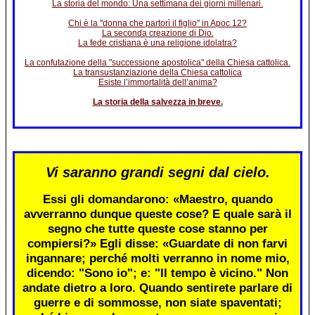
La storia del mondo: Una settimana dei giorni millenari.
Chi è la "donna che partorì il figlio" in Apoc 12?
La seconda creazione di Dio.
La fede cristiana è una religione idolatra?
La confutazione della "successione apostolica" della Chiesa cattolica.
La transustanziazione della Chiesa cattolica
Esiste l’immortalità dell’anima?
La storia della salvezza in breve.
Vi saranno grandi segni dal cielo.
Essi gli domandarono: «Maestro, quando
avverranno dunque queste cose? E quale sarà il
segno che tutte queste cose stanno per
compiersi?» Egli disse: «Guardate di non farvi
ingannare; perché molti verranno in nome mio,
dicendo: "Sono io"; e: "Il tempo è vicino." Non
andate dietro a loro. Quando sentirete parlare di
guerre e di sommosse, non siate spaventati;