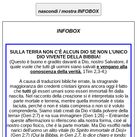
nascondi / mostra INFOBOX
INFOBOX
SULLA TERRA NON C’È ALCUN DIO SE NON L’UNICO
DIO VIVENTE DELLA BIBBIA!
(Questo è buono e gradito davanti a Dio, nostro Salvatore, il
quale vuole che tutti gli uomini siano salvati
e vengano alla
conoscenza della verità.
1Tim 2,3-4;)
A causa di traduzioni bibliche errate, la stragrande
maggioranza dei credenti cristiani ignora ancora oggi il fatto
che
tutti
gli esseri umani sono esseri immortali fin dalla
nascita. Nel racconto della creazione si è interpretata solo la
parte mortale e terrena, mentre quella immortale è stata
taciuta, perché o non è stata compresa o non si è voluto
comprenderla. Siamo stati creati da Dio «‘dalla polvere della
terra» (Gen 2:7) e «a sua immagine» (Gen 1:26) – Entrambe
queste affermazioni si riferiscono alla nostra forma, cioè al
nostro corpo fisico, che è la parte mortale. Ma Dio «soffiò nelle
narici dell’uomo un alito vitale
(lo Spirito immortale di Dio)»
(Gen 2:7)
(Qui la Bibbia, in Gen 2,7, lo dice chiaro e tondo: