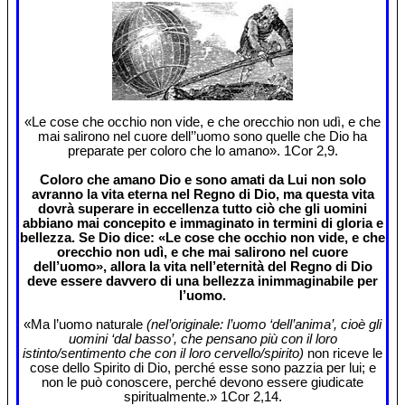
«Le cose che occhio non vide, e che orecchio non udì, e che
mai salirono nel cuore dell’’uomo sono quelle che Dio ha
preparate per coloro che lo amano». 1Cor 2,9.
Coloro che amano Dio e sono amati da Lui non solo
avranno la vita eterna nel Regno di Dio, ma questa vita
dovrà superare in eccellenza tutto ciò che gli uomini
abbiano mai concepito e immaginato in termini di gloria e
bellezza. Se Dio dice: «Le cose che occhio non vide, e che
orecchio non udì, e che mai salirono nel cuore
dell’uomo», allora la vita nell’eternità del Regno di Dio
deve essere davvero di una bellezza inimmaginabile per
l’uomo.
«Ma l’uomo naturale
(nel’originale: l’uomo ‘dell’anima’, cioè gli
uomini ‘dal basso’, che pensano più con il loro
istinto/sentimento che con il loro cervello/spirito)
non riceve le
cose dello Spirito di Dio, perché esse sono pazzia per lui; e
non le può conoscere, perché devono essere giudicate
spiritualmente.» 1Cor 2,14.