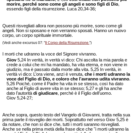
morire, perché sono come gli angeli e sono figli di Dio
,
essendo figli della risurrezione. Luca 20,34-36;
Questi risvegliati allora non possono più morire, sono come gli
angeli. Non si sposano e non verranno sposati. Hanno un nuovo
corpo, un corpo spirituale immortale.
(Vedi anche excursus 07: "
Il Corpo della Risurrezione.
")
I morti che udranno la voce del Signore vivranno.
Giov
5,24 In verità, in verità vi dico: Chi ascolta la mia parola e
crede a colui che mi ha mandato, ha vita eterna, e non viene in
giudizio, ma è passato dalla morte alla vita. 5,25 In verità, in
verità vi dico: L’ora viene, anzi è venuta,
che i morti udranno la
voce del Figlio di Dio, e coloro che l’avranno udita vivranno
.
5,26 Poiché, come il Padre ha vita in se stesso, così ha dato
anche al Figlio di avere vita in se stesso; 5,27 e gli ha anche
dato l’autorità
di giudicare
, perché è il Figlio dell’uomo.
Giov 5,24-27;
Anche sopra, questo testo del Vangelo di Giovanni, tratta nella sua
prima parte il risveglio dei morti. Soprattutto nel verso Giov 5,25 è
da notare, che non si dice che, tutti i morti saranno risvegliati.
Anche se nella prima metà della frase dice che "i morti udranno la