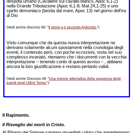
despota umano (Cavaliere sul cavallo bianco, Apoc 6,1-2)
nella Grande Tribolazione (Apoc 6,1-8; Mat 24,1-25) e uno
spirito demoniaco (bestia dal mare, Apoc 13) nel giorno dell’ira
di Dio
(Vedi anche discorso 86: "
Il primo e il secondo Anticristo.
")
Visto comunque che da questa nuova interpretazione ne
derivano solamente alcuni spostamenti nella cronologia degli
eventi, il contenuto però, con poche eccezioni, resta nel suo
complesso invariato, riteniamo che i documenti con la vecchia
interpretazione – tenendo conto di questo avviso – , abbiano
ancora la loro giustificazione e restano pertanto validi.
(Vedi anche Discorso 48: "
Una visione alternativa della sequenza degli
eventi negli Ultimi Tempi.
")
Il Rapimento.
Il Risveglio dei morti in Cristo.
Al Ritorno del Signore saranno risvegliati coloro che appartengono