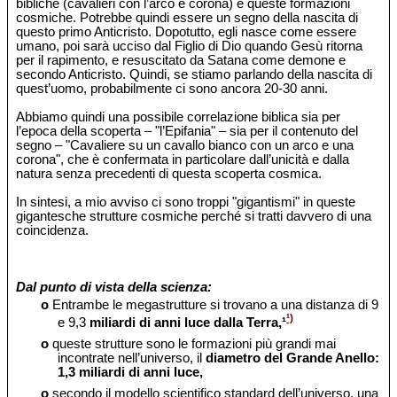
bibliche (cavalieri con l’arco e corona) e queste formazioni
cosmiche. Potrebbe quindi essere un segno della nascita di
questo primo Anticristo. Dopotutto, egli nasce come essere
umano, poi sarà ucciso dal Figlio di Dio quando Gesù ritorna
per il rapimento, e resuscitato da Satana come demone e
secondo Anticristo. Quindi, se stiamo parlando della nascita di
quest’uomo, probabilmente ci sono ancora 20-30 anni.
Abbiamo quindi una possibile correlazione biblica sia per
l’epoca della scoperta – "l’Epifania" – sia per il contenuto del
segno – "Cavaliere su un cavallo bianco con un arco e una
corona", che è confermata in particolare dall’unicità e dalla
natura senza precedenti di questa scoperta cosmica.
In sintesi, a mio avviso ci sono troppi "gigantismi" in queste
gigantesche strutture cosmiche perché si tratti davvero di una
coincidenza.
Dal punto di vista della scienza:
o
Entrambe le megastrutture si trovano a una distanza di 9
¹)
e 9,3
miliardi di anni luce dalla Terra,¹
o
queste strutture sono le formazioni più grandi mai
incontrate nell’universo, il
diametro del Grande Anello:
1,3 miliardi di anni luce,
o
secondo il modello scientifico standard dell’universo, una