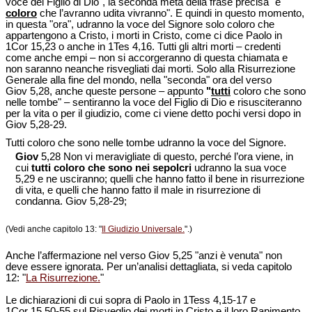
voce del Figlio di Dio", la seconda metà della frase precisa "e
coloro
che l’avranno udita vivranno". E quindi in questo momento,
in questa "ora", udranno la voce del Signore solo coloro che
appartengono a Cristo, i morti in Cristo, come ci dice Paolo in
1Cor 15,23 o anche in 1Tes 4,16. Tutti gli altri morti – credenti
come anche empi – non si accorgeranno di questa chiamata e
non saranno neanche risvegliati dai morti. Solo alla Risurrezione
Generale alla fine del mondo, nella "seconda" ora del verso
Giov 5,28, anche queste persone – appunto
"
tutti
coloro che sono
nelle tombe" – sentiranno la voce del Figlio di Dio e risusciteranno
per la vita o per il giudizio, come ci viene detto pochi versi dopo in
Giov 5,28-29.
Tutti coloro che sono nelle tombe udranno la voce del Signore.
Giov
5,28 Non vi meravigliate di questo, perché l’ora viene, in
cui
tutti coloro che sono nei sepolcri
udranno la sua voce
5,29 e ne usciranno; quelli che hanno fatto il bene in risurrezione
di vita, e quelli che hanno fatto il male in risurrezione di
condanna. Giov 5,28-29;
(Vedi anche capitolo 13: "
Il Giudizio Universale.
".)
Anche l’affermazione nel verso Giov 5,25 "anzi è venuta" non
deve essere ignorata. Per un’analisi dettagliata, si veda capitolo
12: "
La Risurrezione.
"
Le dichiarazioni di cui sopra di Paolo in 1Tess 4,15-17 e
1Cor 15,50-55 sul Risveglio dei morti in Cristo e il loro Rapimento