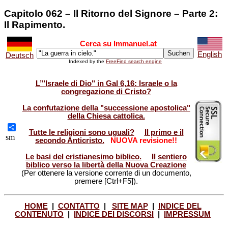
Capitolo 062 – Il Ritorno del Signore – Parte 2:
Il Rapimento.
Cerca su Immanuel.at
English
Deutsch
Indexed by the
FreeFind search engine
L’"Israele di Dio" in Gal 6,16: Israele o la
congregazione di Cristo?
La confutazione della "successione apostolica"
della Chiesa cattolica.
Tutte le religioni sono uguali?
Il primo e il
Share
sm
secondo Anticristo.
NUOVA revisione!!
Le basi del cristianesimo biblico.
Il sentiero
biblico verso la libertà della Nuova Creazione
(Per ottenere la versione corrente di un documento,
premere [Ctrl+F5]).
HOME
|
CONTATTO
|
SITE MAP
|
INDICE DEL
CONTENUTO
|
INDICE DEI DISCORSI
|
IMPRESSUM