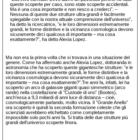
queste scoperte per caso, sono state scoperte accidentali.
Ma è una cosa importante e non riesco a crederci". –
Nessuna di queste due strutture ultra-grandi è facilmente
spiegabile con la nostra attuale comprensione dell’universo",
ha detto la ricercatrice, "e le loro dimensioni estremamente
grandi, le forme distintive e la vicinanza cosmologica devono
sicuramente dirci qualcosa di importante – ma cosa
esattamente?", ha detto Alexia Lopez.
Ma non era la prima volta che si trovava in una situazione del
genere. Come ha affermato anche Alexia Lopez, dottoranda in
astronomia che ha scoperto queste gigantesche strutture: "e le
loro dimensioni estremamente grandi, le forme distintive e la
vicinanza cosmologica devono sicuramente dirci qualcosa di
importante – ma cosa esattamente?".Tre anni fa, infatti, lei ha
scoperto un arco di galassie giganti quasi simmetrico (arco
rande) nella costellazione di "Custode di orsi" (Bootes),
anch’essa a 9,3 miliardi di anni luce di distanza – cioè,
cosmologicamente parlando, molto vicina. Il "Grande Anello"
ora scoperto è quindi la seconda formazione celeste che gli
scienziati avrebbero etichettato come completamente
impossibile solo pochi anni fa. Si tratta delle due strutture più
grandi dell’universo scoperte finora.