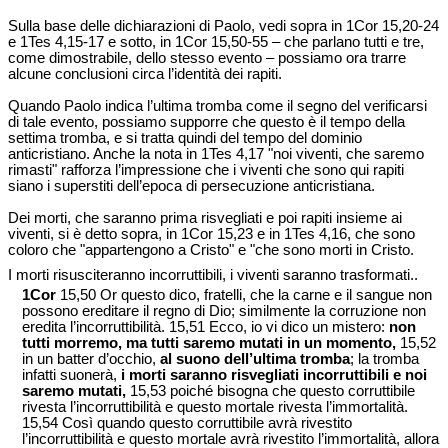
Sulla base delle dichiarazioni di Paolo, vedi sopra in 1Cor 15,20-24
e 1Tes 4,15-17 e sotto, in 1Cor 15,50-55 – che parlano tutti e tre,
come dimostrabile, dello stesso evento – possiamo ora trarre
alcune conclusioni circa l’identità dei rapiti.
Quando Paolo indica l’ultima tromba come il segno del verificarsi
di tale evento, possiamo supporre che questo è il tempo della
settima tromba, e si tratta quindi del tempo del dominio
anticristiano. Anche la nota in 1Tes 4,17 "noi viventi, che saremo
rimasti" rafforza l’impressione che i viventi che sono qui rapiti
siano i superstiti dell’epoca di persecuzione anticristiana.
Dei morti, che saranno prima risvegliati e poi rapiti insieme ai
viventi, si è detto sopra, in 1Cor 15,23 e in 1Tes 4,16, che sono
coloro che "appartengono a Cristo" e "che sono morti in Cristo.
I morti risusciteranno incorruttibili, i viventi saranno trasformati..
1Cor
15,50 Or questo dico, fratelli, che la carne e il sangue non
possono ereditare il regno di Dio; similmente la corruzione non
eredita l’incorruttibilità. 15,51 Ecco, io vi dico un mistero:
non
tutti morremo, ma tutti saremo mutati in un momento,
15,52
in un batter d’occhio,
al suono dell’ultima tromba
; la tromba
infatti suonerà,
i morti saranno risvegliati incorruttibili e noi
saremo mutati,
15,53 poiché bisogna che questo corruttibile
rivesta l’incorruttibilità e questo mortale rivesta l’immortalità.
15,54 Così quando questo corruttibile avrà rivestito
l’incorruttibilità e questo mortale avrà rivestito l’immortalità, allora