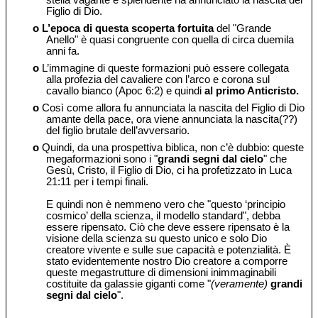
stella vagante e splendente ha annunciato la nascita del
Figlio di Dio.
o
L’epoca di questa scoperta fortuita
del "Grande
Anello" è quasi congruente con quella di circa duemila
anni fa.
o
L’immagine di queste formazioni può essere collegata
alla profezia del cavaliere con l’arco e corona sul
cavallo bianco (Apoc 6:2) e quindi
al primo Anticristo.
o
Così come allora fu annunciata la nascita del Figlio di Dio
amante della pace, ora viene annunciata la nascita(??)
del figlio brutale dell’avversario.
o
Quindi, da una prospettiva biblica, non c’è dubbio: queste
megaformazioni sono i "
grandi segni dal cielo
" che
Gesù, Cristo, il Figlio di Dio, ci ha profetizzato in Luca
21:11 per i tempi finali.
E quindi non è nemmeno vero che "questo ‘principio
cosmico’ della scienza, il modello standard", debba
essere ripensato. Ciò che deve essere ripensato è la
visione della scienza su questo unico e solo Dio
creatore vivente e sulle sue capacità e potenzialità. È
stato evidentemente nostro Dio creatore a comporre
queste megastrutture di dimensioni inimmaginabili
costituite da galassie giganti come "
(veramente)
grandi
segni dal cielo
".