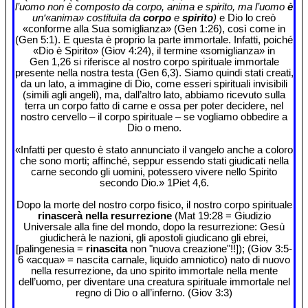
l’uomo non è composto da corpo, anima e spirito, ma l’uomo
è
un‘«anima» costituita da
corpo
e
spirito
)
e Dio lo creò
«conforme alla Sua somiglianza» (Gen 1:26), così come in
(Gen 5:1). E questa è proprio la parte immortale. Infatti, poiché
«Dio è Spirito» (Giov 4:24), il termine «somiglianza» in
Gen 1,26 si riferisce al nostro corpo spirituale immortale
presente nella nostra testa (Gen 6,3). Siamo quindi stati creati,
da un lato, a immagine di Dio, come esseri spirituali invisibili
(simili agli angeli), ma, dall’altro lato, abbiamo ricevuto sulla
terra un corpo fatto di carne e ossa per poter decidere, nel
nostro cervello – il corpo spirituale – se vogliamo obbedire a
Dio o meno.
«Infatti per questo è stato annunciato il vangelo anche a coloro
che sono morti; affinché, seppur essendo stati giudicati nella
carne secondo gli uomini, potessero vivere nello Spirito
secondo Dio.» 1Piet 4,6.
Dopo la morte del nostro corpo fisico, il nostro corpo spirituale
rinascerà nella resurrezione
(Mat 19:28 = Giudizio
Universale alla fine del mondo, dopo la resurrezione: Gesù
giudicherà le nazioni, gli apostoli giudicano gli ebrei,
[palingenesia =
rinascita
non "nuova creazione"!!]); (Giov 3:5-
6 «acqua» = nascita carnale, liquido amniotico) nato di nuovo
nella resurrezione, da uno spirito immortale nella mente
dell’uomo, per diventare una creatura spirituale immortale nel
regno di Dio o all’inferno. (Giov 3:3)